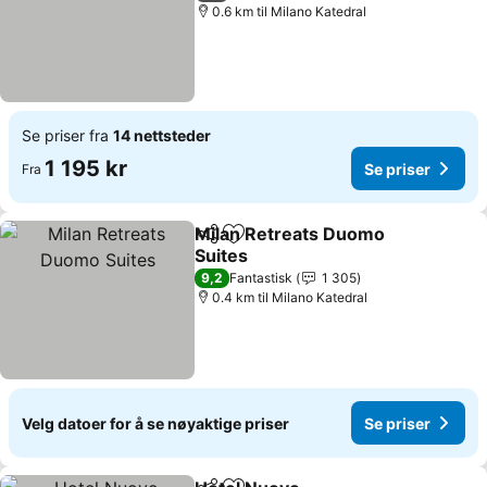
0.6 km til Milano Katedral
Se priser fra
14 nettsteder
1 195 kr
Se priser
Fra
Milan Retreats Duomo
Del
Legg til i favoritter
Suites
Se priser
9,2
Fantastisk
1 305
0.4 km til Milano Katedral
Velg datoer for å se nøyaktige priser
Se priser