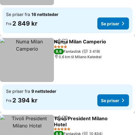
Se priser fra
16 nettsteder
2 849 kr
Se priser
Fra
Numa Milan Camperio
Del
Legg til i favoritter
Se p
4 Stjerner
8,6
Fantastisk
3 419
0.6 km til Milano Katedral
Se priser fra
9 nettsteder
2 394 kr
Se priser
Fra
Tivoli President Milano
Del
Legg til i favoritter
Hotel
Se priser
5 Stjerner
8,9
Fantastisk
10 834