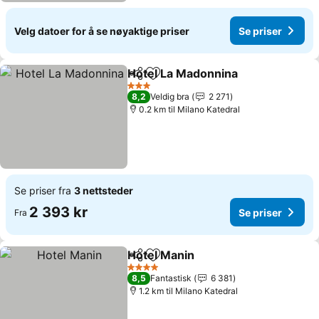
Velg datoer for å se nøyaktige priser
Se priser
Hotel La Madonnina
Del
Legg til i favoritter
Se pri
3 Stjerner
8,2
Veldig bra
2 271
0.2 km til Milano Katedral
Se priser fra
3 nettsteder
2 393 kr
Se priser
Fra
Hotel Manin
Del
Legg til i favoritter
Se priser
4 Stjerner
8,5
Fantastisk
6 381
1.2 km til Milano Katedral