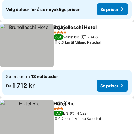
Velg datoer for å se nøyaktige priser
Se priser
Brunelleschi Hotel
Del
Legg til i favoritter
Se prise
4 Stjerner
8,3
Veldig bra
7 408
0.3 km til Milano Katedral
Se priser fra
13 nettsteder
1 712 kr
Se priser
Fra
Hotel Rio
Del
Legg til i favoritter
Se priser
3 Stjerner
7,7
Bra
4 522
0.2 km til Milano Katedral