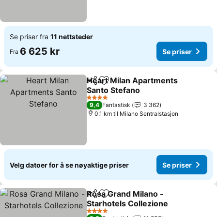
Se priser fra
11 nettsteder
6 625 kr
Se priser
Fra
Heart Milan Apartments
Del
Legg til i favoritter
Santo Stefano
Se priser
4 Stjerner
9,4
Fantastisk
3 362
0.1 km til Milano Sentralstasjon
Velg datoer for å se nøyaktige priser
Se priser
Rosa Grand Milano -
Del
Legg til i favoritter
Starhotels Collezione
Se priser
4 Stjerner