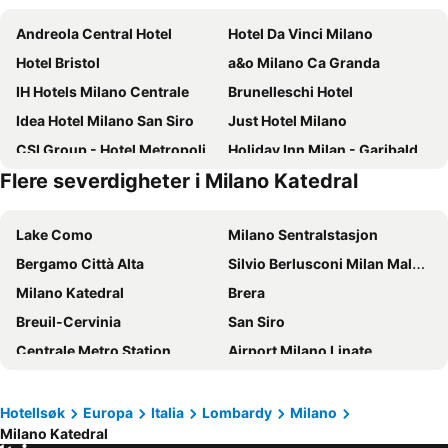
Andreola Central Hotel
Hotel Da Vinci Milano
Hotel Bristol
a&o Milano Ca Granda
IH Hotels Milano Centrale
Brunelleschi Hotel
Idea Hotel Milano San Siro
Just Hotel Milano
CSI Group - Hotel Metropoli
Holiday Inn Milan - Garibaldi Station by IHG
Flere severdigheter i Milano Katedral
Glam Milano
ibis Milano Centro
iH Hotels Milano Gioia
Hotel Berna
Lake Como
Milano Sentralstasjon
Hotel Centrale
Quark Hotel Milano
Bergamo Città Alta
Silvio Berlusconi Milan Malpensa Airport
B&B Hotel Milano Central Station
Milan Suite Hotel
Milano Katedral
Brera
J24 Hotel Milano
Joy 124 Hotel Milano
Breuil-Cervinia
San Siro
Hotel Dei Cavalieri Milano Duomo
21 House of Stories Navigli
Centrale Metro Station
Airport Milano Linate
Voco Milan - Fiere By Ihg
iH Hotels Milano Lorenteggio
Hauptbahnhof Luzern
San Siro Stadio Metro Station
Hotel Rio
Uptown Palace
Luzerner Rathaus
Lago d' Iseo
UNA Hotels Galles Milano
iH Hotels Milano Ambasciatori
Hotellsøk
Europa
Italia
Lombardy
Milano
Milano Katedral
Navigli
Genova Akvarium
B&B HOTEL Milano San Siro
Best Western Hotel Madison