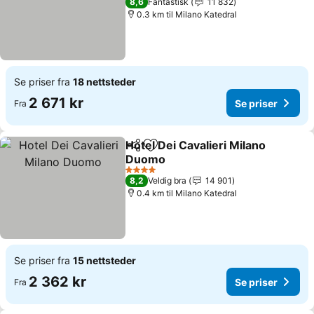
8,6
Fantastisk
11 832
0.3 km til Milano Katedral
Se priser fra
18 nettsteder
2 671 kr
Se priser
Fra
Hotel Dei Cavalieri Milano
Del
Legg til i favoritter
Duomo
Se priser
4 Stjerner
8,2
Veldig bra
14 901
0.4 km til Milano Katedral
Se priser fra
15 nettsteder
2 362 kr
Se priser
Fra