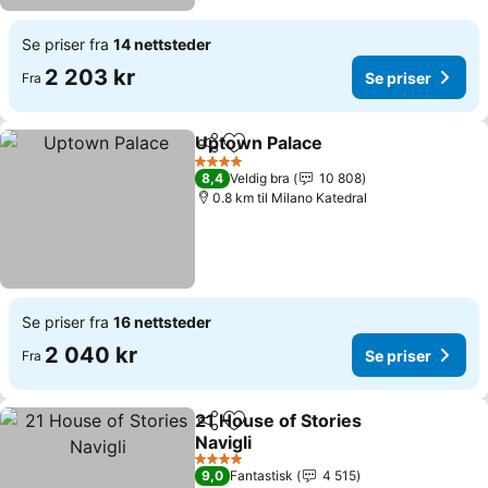
Se priser fra
14 nettsteder
2 203 kr
Se priser
Fra
Uptown Palace
Del
Legg til i favoritter
Se priser
4 Stjerner
8,4
Veldig bra
10 808
0.8 km til Milano Katedral
Se priser fra
16 nettsteder
2 040 kr
Se priser
Fra
21 House of Stories
Del
Legg til i favoritter
Navigli
Se priser
4 Stjerner
9,0
Fantastisk
4 515