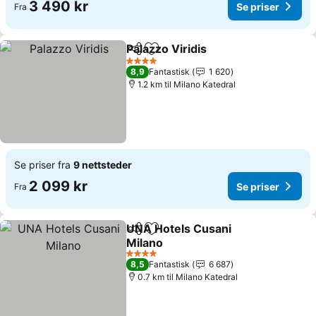
3 490 kr
Se priser
Fra
Palazzo Viridis
Del
Legg til i favoritter
Se priser
4 Stjerner
8,9
Fantastisk
1 620
1.2 km til Milano Katedral
Se priser fra
9 nettsteder
2 099 kr
Se priser
Fra
UNA Hotels Cusani
Del
Legg til i favoritter
Milano
Se priser
4 Stjerner
8,5
Fantastisk
6 687
0.7 km til Milano Katedral