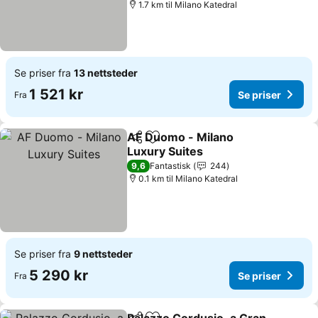
1.7 km til Milano Katedral
Se priser fra
13 nettsteder
1 521 kr
Se priser
Fra
AF Duomo - Milano
Del
Legg til i favoritter
Luxury Suites
Se priser
9,6
Fantastisk
244
0.1 km til Milano Katedral
Se priser fra
9 nettsteder
5 290 kr
Se priser
Fra