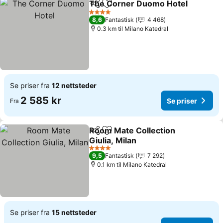
The Corner Duomo Hotel
Del
Legg til i favoritter
S
4 Stjerner
8,6
Fantastisk
4 468
0.3 km til Milano Katedral
Se priser fra
12 nettsteder
2 585 kr
Se priser
Fra
Room Mate Collection
Del
Legg til i favoritter
Giulia, Milan
Se priser
4 Stjerner
9,5
Fantastisk
7 292
0.1 km til Milano Katedral
Se priser fra
15 nettsteder