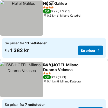
Hotel Galileo
Del
Legg til i favoritter
Se priser
4 Stjerner
7,6
Bra
3 916
0.5 km til Milano Katedral
Se priser fra
13 nettsteder
1 382 kr
Se priser
Fra
B&B HOTEL Milano
Del
Legg til i favoritter
Duomo Velasca
Se priser
3 Stjerner
7,6
Bra
21
0.4 km til Milano Katedral
Se priser fra
7 nettsteder