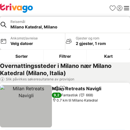
Favoritter
Logg i
Me
Reisemål
Milano Katedral, Milano
Ankomst/avreise
Gjester og rom
Velg datoer
2 gjester, 1 rom
Sorter
Filtrer
Kart
Overnattingssteder i Milano nær Milano
Katedral (Milano, Italia)
Slik påvirkes søkeresultatene av provisjon
Milan Retreats Navigli
Del
Legg til i favoritter
Se p
9,2
Fantastisk
668
0.7 km til Milano Katedral