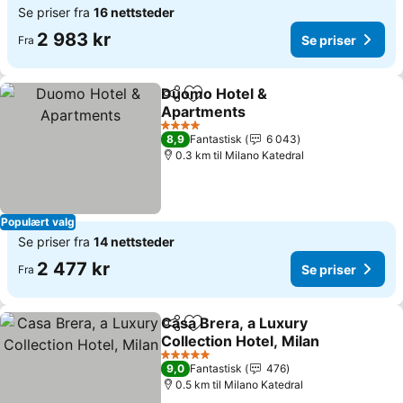
Se priser fra
16 nettsteder
2 983 kr
Se priser
Fra
Duomo Hotel &
Del
Legg til i favoritter
Apartments
Se priser
4 Stjerner
8,9
Fantastisk
6 043
0.3 km til Milano Katedral
Populært valg
Se priser fra
14 nettsteder
2 477 kr
Se priser
Fra
Casa Brera, a Luxury
Del
Legg til i favoritter
Collection Hotel, Milan
Se priser
5 Stjerner
9,0
Fantastisk
476
0.5 km til Milano Katedral