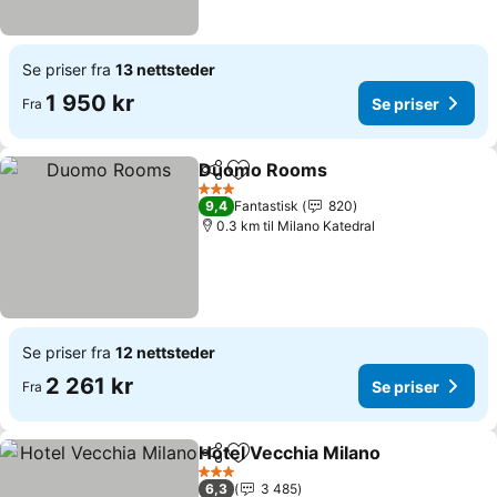
Se priser fra
13 nettsteder
1 950 kr
Se priser
Fra
Duomo Rooms
Del
Legg til i favoritter
Se priser
3 Stjerner
9,4
Fantastisk
820
0.3 km til Milano Katedral
Se priser fra
12 nettsteder
2 261 kr
Se priser
Fra
Hotel Vecchia Milano
Del
Legg til i favoritter
Se pr
3 Stjerner
6,3
3 485