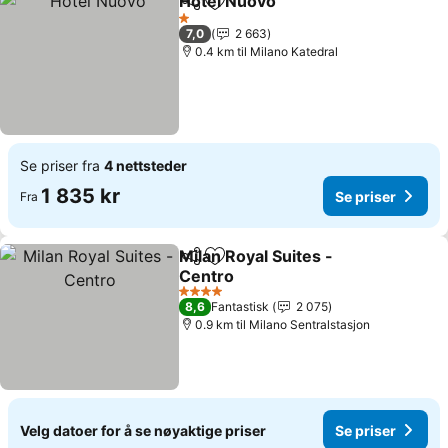
Hotel Nuovo
Del
Legg til i favoritter
Se priser
1 Stjerner
7,0
2 663
0.4 km til Milano Katedral
Se priser fra
4 nettsteder
1 835 kr
Se priser
Fra
Milan Royal Suites -
Del
Legg til i favoritter
Centro
Se priser
4 Stjerner
8,6
Fantastisk
2 075
0.9 km til Milano Sentralstasjon
Velg datoer for å se nøyaktige priser
Se priser