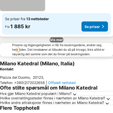
Se priser fra
13 nettsteder
1 885 kr
Se priser
Fra
Vis mer
Prisene og tilgjengeligheten vi får fra bookingsidene, endrer seg
hele tiden. Det innebærer at tilbudet du så på trivago, ikke alltid er
nøyaktig det samme som det du finner på bookingsiden.
Milano Katedral (Milano, Italia)
Kontakt
Piazza del Duomo
,
20123
,
Telefon
:
+390(2)72022656
|
Offisielt nettsted
Ofte stilte spørsmål om Milano Katedral
Hva gjør Milano Katedral populært i Milano?
Hvilke overnattingssteder finnes i nærheten av Milano Katedral?
Hvilke andre attraksjoner finnes i nærheten av Milano Katedral?
Flere Topphotell