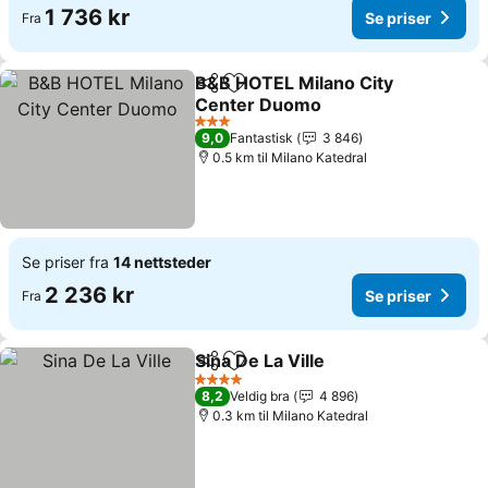
1 736 kr
Se priser
Fra
B&B HOTEL Milano City
Del
Legg til i favoritter
Center Duomo
Se priser
3 Stjerner
9,0
Fantastisk
3 846
0.5 km til Milano Katedral
Se priser fra
14 nettsteder
2 236 kr
Se priser
Fra
Sina De La Ville
Del
Legg til i favoritter
Se priser
4 Stjerner
8,2
Veldig bra
4 896
0.3 km til Milano Katedral