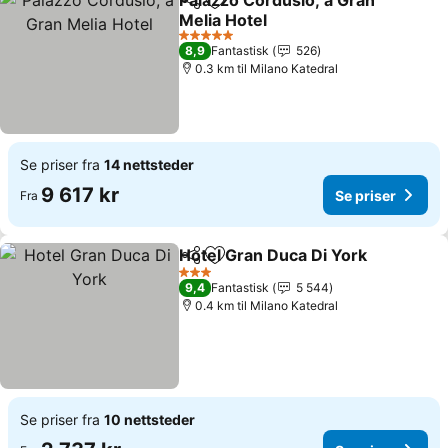
Palazzo Cordusio, a Gran
Del
Legg til i favoritter
Melia Hotel
Se priser
5 Stjerner
8,9
Fantastisk
526
0.3 km til Milano Katedral
Se priser fra
14 nettsteder
9 617 kr
Se priser
Fra
Hotel Gran Duca Di York
Del
Legg til i favoritter
Se
3 Stjerner
9,4
Fantastisk
5 544
0.4 km til Milano Katedral
Se priser fra
10 nettsteder