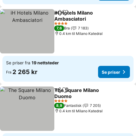
iH Hotels Milano
Del
Legg til i favoritter
Ambasciatori
Se priser
4 Stjerner
7,6
Bra
7 183
0.4 km til Milano Katedral
Se priser fra
19 nettsteder
2 265 kr
Se priser
Fra
The Square Milano
Del
Legg til i favoritter
Duomo
Se priser
4 Stjerner
8,9
Fantastisk
7 205
0.4 km til Milano Katedral