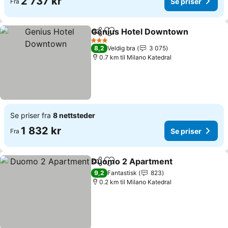
2 737 kr
Se priser
Fra
Genius Hotel Downtown
Del
Legg til i favoritter
S
3 Stjerner
8,2
Veldig bra
3 075
0.7 km til Milano Katedral
Se priser fra
8 nettsteder
1 832 kr
Se priser
Fra
Duomo 2 Apartment
Del
Legg til i favoritter
Se pri
9,2
Fantastisk
823
0.2 km til Milano Katedral