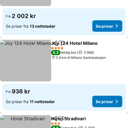
2 002 kr
Fra
Se priser fra
13 nettsteder
Se priser
Joy 124 Hotel Milano
Del
Legg til i favoritter
Se pr
4 Stjerner
8,3
Veldig bra
3 666
0.9 km til Milano Sentralstasjon
936 kr
Fra
Se priser fra
11 nettsteder
Se priser
Hotel Stradivari
Del
Legg til i favoritter
Se priser
3 Stjerner
8,5
Fantastisk
3 359