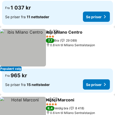
1 037 kr
Fra
Se priser fra
11 nettsteder
Se priser
ibis Milano Centro
Del
Legg til i favoritter
Se prise
3 Stjerner
7,7
Bra
29 089
0.8 km til Milano Sentralstasjon
Populært valg
965 kr
Fra
Se priser fra
15 nettsteder
Se priser
Hotel Marconi
Del
Legg til i favoritter
Se priser
4 Stjerner
8,4
Veldig bra
8 418
0.6 km til Milano Sentralstasjon