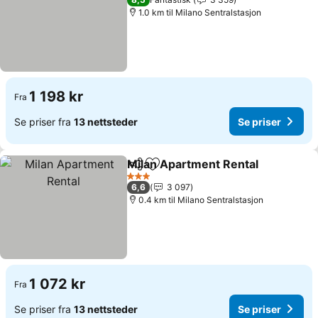
1.0 km til Milano Sentralstasjon
1 198 kr
Fra
Se priser fra
13 nettsteder
Se priser
Milan Apartment Rental
Del
Legg til i favoritter
Se
3 Stjerner
6,6
3 097
0.4 km til Milano Sentralstasjon
1 072 kr
Fra
Se priser fra
13 nettsteder
Se priser