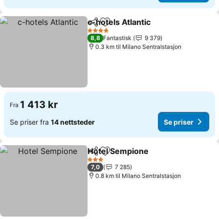
c-hotels Atlantic
Del
Legg til i favoritter
Se priser
4 Stjerner
8,8
Fantastisk
9 379
0.3 km til Milano Sentralstasjon
1 413 kr
Fra
Se priser fra
14 nettsteder
Se priser
Hotel Sempione
Del
Legg til i favoritter
Se priser
3 Stjerner
7,0
7 285
0.8 km til Milano Sentralstasjon