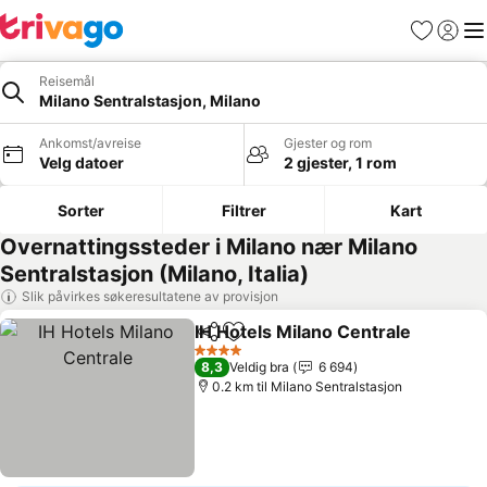
Favoritter
Logg i
Me
Reisemål
Milano Sentralstasjon, Milano
Ankomst/avreise
Gjester og rom
Velg datoer
2 gjester, 1 rom
Sorter
Filtrer
Kart
Overnattingssteder i Milano nær Milano
Sentralstasjon (Milano, Italia)
Slik påvirkes søkeresultatene av provisjon
IH Hotels Milano Centrale
Del
Legg til i favoritter
4 Stjerner
8,3
Veldig bra
6 694
0.2 km til Milano Sentralstasjon