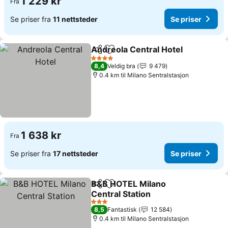
1 229 kr
Fra
Se priser fra
11 nettsteder
Se priser
Andreola Central Hotel
Del
Legg til i favoritter
Se 
4 Stjerner
8,4
Veldig bra
9 479
0.4 km til Milano Sentralstasjon
1 638 kr
Fra
Se priser fra
17 nettsteder
Se priser
B&B HOTEL Milano
Del
Legg til i favoritter
Central Station
Se priser
3 Stjerner
8,5
Fantastisk
12 584
0.4 km til Milano Sentralstasjon