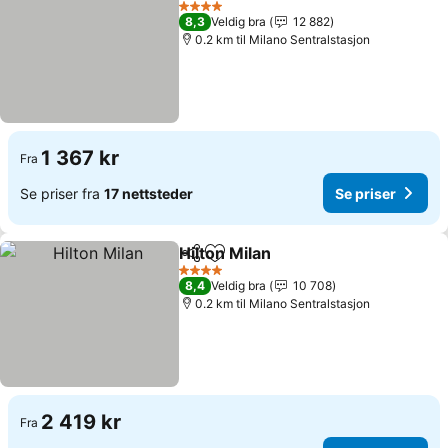
Se priser
4 Stjerner
8,3
Veldig bra
12 882
0.2 km til Milano Sentralstasjon
1 367 kr
Fra
Se priser fra
17 nettsteder
Se priser
Hilton Milan
Del
Legg til i favoritter
Se priser
4 Stjerner
8,4
Veldig bra
10 708
0.2 km til Milano Sentralstasjon
2 419 kr
Fra