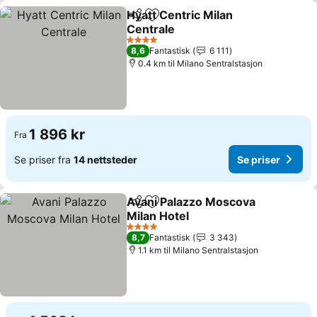
Hyatt Centric Milan
Del
Legg til i favoritter
Centrale
Se priser
4 Stjerner
8,6
Fantastisk
6 111
0.4 km til Milano Sentralstasjon
1 896 kr
Fra
Se priser fra
14 nettsteder
Se priser
Avani Palazzo Moscova
Del
Legg til i favoritter
Milan Hotel
Se priser
4 Stjerner
8,7
Fantastisk
3 343
1.1 km til Milano Sentralstasjon