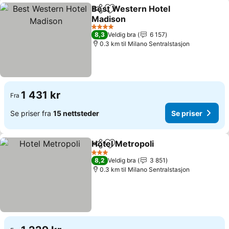
Best Western Hotel
Del
Legg til i favoritter
Madison
Se priser
4 Stjerner
8,3
Veldig bra
6 157
0.3 km til Milano Sentralstasjon
1 431 kr
Fra
Se priser fra
15 nettsteder
Se priser
Hotel Metropoli
Del
Legg til i favoritter
Se priser
3 Stjerner
8,2
Veldig bra
3 851
0.3 km til Milano Sentralstasjon