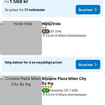
1 568 kr
Fra
Se priser fra
17 nettsteder
Se priser
Hotel Iride
Del
Legg til i favoritter
Se priser
2 Stjerner
6,2
234
2.5 km til Milano Sentralstasjon
Velg datoer for å se nøyaktige priser
Se priser
Crowne Plaza Milan City
Del
Legg til i favoritter
By Ihg
Se priser
4 Stjerner
8,7
Fantastisk
7 426
0.5 km til Milano Sentralstasjon