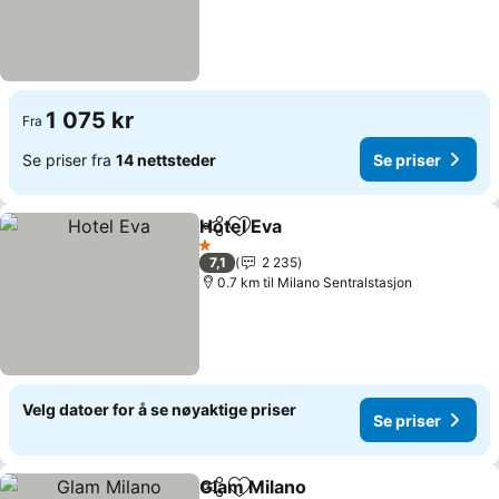
1 075 kr
Fra
Se priser fra
14 nettsteder
Se priser
Hotel Eva
Del
Legg til i favoritter
Se priser
1 Stjerner
7,1
2 235
0.7 km til Milano Sentralstasjon
Velg datoer for å se nøyaktige priser
Se priser
Glam Milano
Del
Legg til i favoritter