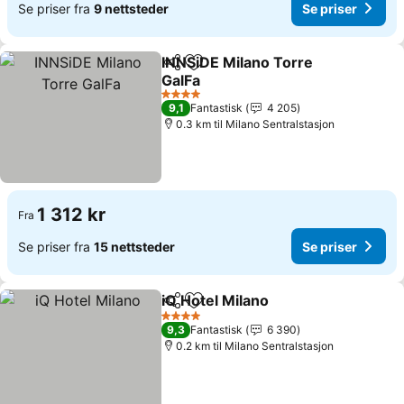
Se priser fra
9 nettsteder
Se priser
INNSiDE Milano Torre
Del
Legg til i favoritter
GalFa
Se priser
4 Stjerner
9,1
Fantastisk
4 205
0.3 km til Milano Sentralstasjon
1 312 kr
Fra
Se priser fra
15 nettsteder
Se priser
iQ Hotel Milano
Del
Legg til i favoritter
Se priser
4 Stjerner
9,3
Fantastisk
6 390
0.2 km til Milano Sentralstasjon