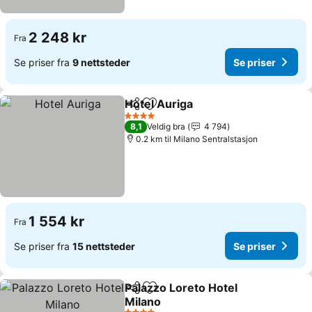
2 248 kr
Fra
Se priser fra
9 nettsteder
Se priser
Hotel Auriga
Del
Legg til i favoritter
Se priser
4 Stjerner
8,1
Veldig bra
4 794
0.2 km til Milano Sentralstasjon
1 554 kr
Fra
Se priser fra
15 nettsteder
Se priser
Palazzo Loreto Hotel
Del
Legg til i favoritter
Milano