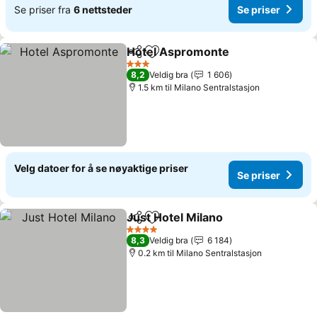
Se priser fra
6 nettsteder
Se priser
Hotel Aspromonte
Del
Legg til i favoritter
Se prise
3 Stjerner
8,2
Veldig bra
1 606
1.5 km til Milano Sentralstasjon
Velg datoer for å se nøyaktige priser
Se priser
Just Hotel Milano
Del
Legg til i favoritter
Se priser
4 Stjerner
8,3
Veldig bra
6 184
0.2 km til Milano Sentralstasjon