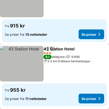
915 kr
Fra
Se priser fra
15 nettsteder
Se priser
43 Station Hotel
Del
Legg til i favoritter
Se priser
3 Stjerner
8,1
Veldig bra
9 656
0.3 km til Milano Sentralstasjon
955 kr
Fra
Se priser fra
11 nettsteder
Se priser