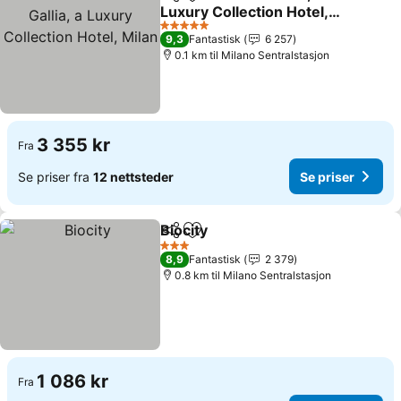
Del
Legg til i favoritter
Luxury Collection Hotel,
Milan
Se priser
5 Stjerner
9,3
Fantastisk
6 257
0.1 km til Milano Sentralstasjon
3 355 kr
Fra
Se priser fra
12 nettsteder
Se priser
Biocity
Del
Legg til i favoritter
Se priser
3 Stjerner
8,9
Fantastisk
2 379
0.8 km til Milano Sentralstasjon
1 086 kr
Fra