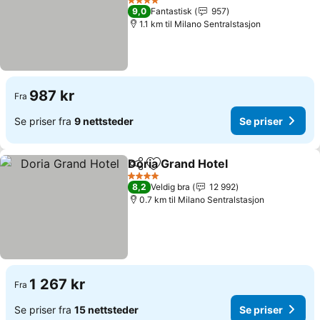
Se priser
4 Stjerner
9,0
Fantastisk
957
1.1 km til Milano Sentralstasjon
987 kr
Fra
Se priser fra
9 nettsteder
Se priser
Doria Grand Hotel
Del
Legg til i favoritter
Se prise
4 Stjerner
8,2
Veldig bra
12 992
0.7 km til Milano Sentralstasjon
1 267 kr
Fra
Se priser fra
15 nettsteder
Se priser