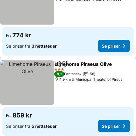
774 kr
Fra
Se priser fra
3 nettsteder
Se priser
Limehome Piraeus Olive
Del
Legg til i favoritter
Se
3 Stjerner
9,1
Fantastisk
58
4.9 km til Municipal Theater of Pireus
859 kr
Fra
Se priser fra
5 nettsteder
Se priser