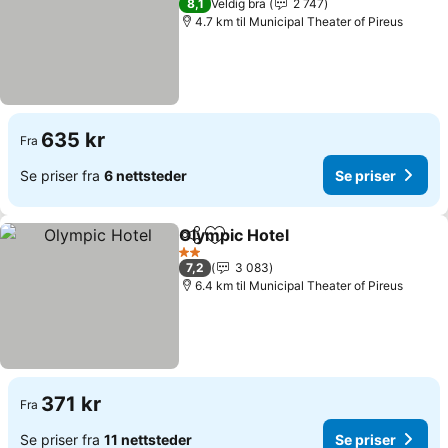
8,1
Veldig bra
2 747
4.7 km til Municipal Theater of Pireus
635 kr
Fra
Se priser fra
6 nettsteder
Se priser
Olympic Hotel
Del
Legg til i favoritter
Se priser
2 Stjerner
7,2
3 083
6.4 km til Municipal Theater of Pireus
371 kr
Fra
Se priser fra
11 nettsteder
Se priser