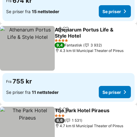
674 kr
Fra
Se priser fra
15 nettsteder
Se priser
Athenarum Portus Life &
Del
Legg til i favoritter
Style Hotel
Se priser
4 Stjerner
9,4
Fantastisk
3 932
4.3 km til Municipal Theater of Pireus
755 kr
Fra
Se priser fra
11 nettsteder
Se priser
The Park Hotel Piraeus
Del
Legg til i favoritter
Se 
3 Stjerner
6,6
1 531
4.7 km til Municipal Theater of Pireus