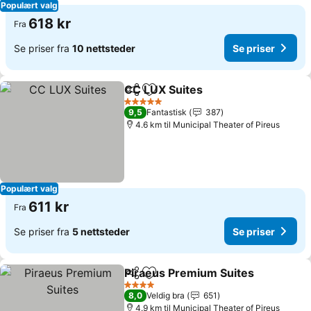
Populært valg
618 kr
Fra
Se priser fra
10 nettsteder
Se priser
CC LUX Suites
Del
Legg til i favoritter
Se priser
5 Stjerner
9,5
Fantastisk
387
4.6 km til Municipal Theater of Pireus
Populært valg
611 kr
Fra
Se priser fra
5 nettsteder
Se priser
Piraeus Premium Suites
Del
Legg til i favoritter
Se
4 Stjerner
8,0
Veldig bra
651
4.9 km til Municipal Theater of Pireus