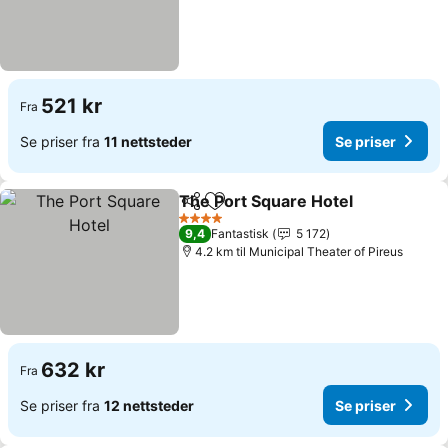
521 kr
Fra
Se priser fra
11 nettsteder
Se priser
The Port Square Hotel
Del
Legg til i favoritter
Se p
4 Stjerner
9,4
Fantastisk
5 172
4.2 km til Municipal Theater of Pireus
632 kr
Fra
Se priser fra
12 nettsteder
Se priser