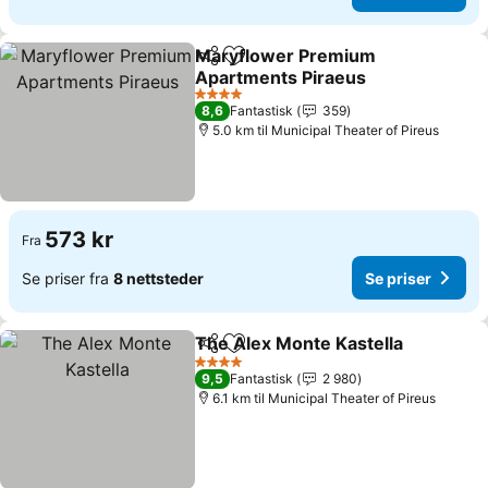
Maryflower Premium
Del
Legg til i favoritter
Apartments Piraeus
Se priser
4 Stjerner
8,6
Fantastisk
359
5.0 km til Municipal Theater of Pireus
573 kr
Fra
Se priser fra
8 nettsteder
Se priser
The Alex Monte Kastella
Del
Legg til i favoritter
S
4 Stjerner
9,5
Fantastisk
2 980
6.1 km til Municipal Theater of Pireus