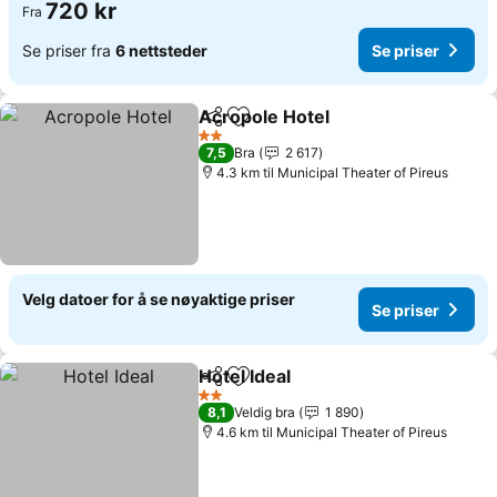
720 kr
Fra
Se priser fra
6 nettsteder
Se priser
Acropole Hotel
Del
Legg til i favoritter
Se priser
2 Stjerner
7,5
Bra
2 617
4.3 km til Municipal Theater of Pireus
Velg datoer for å se nøyaktige priser
Se priser
Hotel Ideal
Del
Legg til i favoritter
Se priser
2 Stjerner
8,1
Veldig bra
1 890
4.6 km til Municipal Theater of Pireus