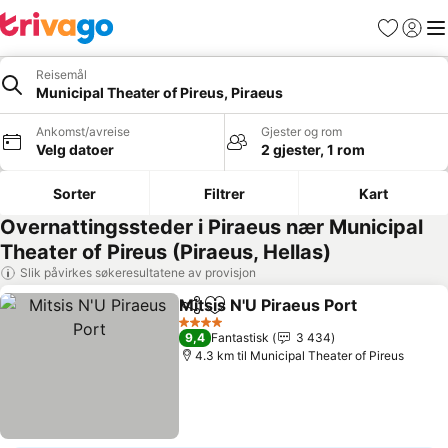
Favoritter
Logg i
Me
Reisemål
Municipal Theater of Pireus, Piraeus
Ankomst/avreise
Gjester og rom
Velg datoer
2 gjester, 1 rom
Sorter
Filtrer
Kart
Overnattingssteder i Piraeus nær Municipal
Theater of Pireus (Piraeus, Hellas)
Slik påvirkes søkeresultatene av provisjon
Mitsis N'U Piraeus Port
Del
Legg til i favoritter
Se 
4 Stjerner
9,4
Fantastisk
3 434
4.3 km til Municipal Theater of Pireus