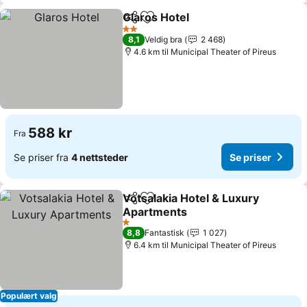
Glaros Hotel
Del
Legg til i favoritter
Se priser
2 Stjerner
8,1
Veldig bra
2 468
4.6 km til Municipal Theater of Pireus
588 kr
Fra
Se priser fra
4 nettsteder
Se priser
Votsalakia Hotel & Luxury
Del
Legg til i favoritter
Apartments
Se priser
1 Stjerner
8,8
Fantastisk
1 027
6.4 km til Municipal Theater of Pireus
Populært valg