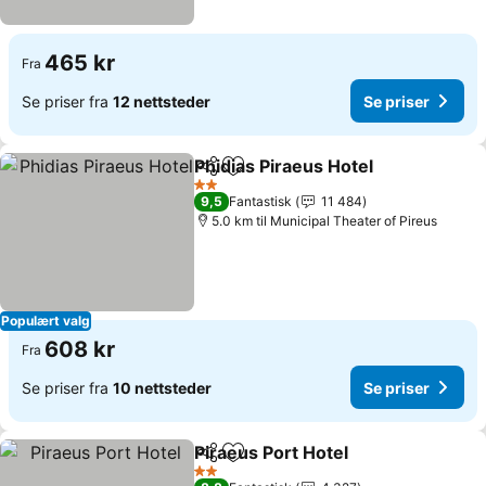
465 kr
Fra
Se priser fra
12 nettsteder
Se priser
Phidias Piraeus Hotel
Del
Legg til i favoritter
Se pr
2 Stjerner
9,5
Fantastisk
11 484
5.0 km til Municipal Theater of Pireus
Populært valg
608 kr
Fra
Se priser fra
10 nettsteder
Se priser
Piraeus Port Hotel
Del
Legg til i favoritter
Se prise
2 Stjerner