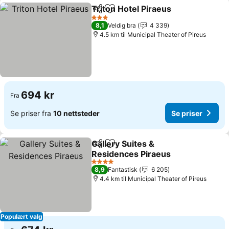
Triton Hotel Piraeus
Del
Legg til i favoritter
Se pri
3 Stjerner
8,1
Veldig bra
4 339
4.5 km til Municipal Theater of Pireus
694 kr
Fra
Se priser fra
10 nettsteder
Se priser
Gallery Suites &
Del
Legg til i favoritter
Residences Piraeus
Se priser
4 Stjerner
8,9
Fantastisk
6 205
4.4 km til Municipal Theater of Pireus
Populært valg