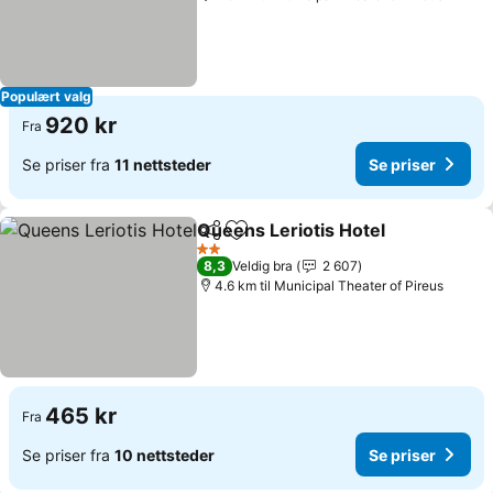
Populært valg
920 kr
Fra
Se priser fra
11 nettsteder
Se priser
Queens Leriotis Hotel
Del
Legg til i favoritter
Se p
2 Stjerner
8,3
Veldig bra
2 607
4.6 km til Municipal Theater of Pireus
465 kr
Fra
Se priser fra
10 nettsteder
Se priser