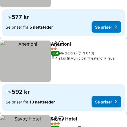
577 kr
Fra
Se priser fra
5 nettsteder
Se priser
Anemoni
Del
Legg til i favoritter
Se priser
2 Stjerner
8,4
Veldig bra
3 043
4.9 km til Municipal Theater of Pireus
592 kr
Fra
Se priser fra
13 nettsteder
Se priser
Savoy Hotel
Del
Legg til i favoritter
Se priser
3 Stjerner