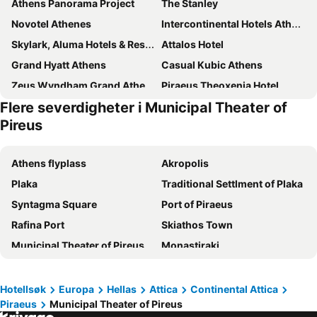
Athens Panorama Project
The Stanley
Novotel Athenes
Intercontinental Hotels Athenaeum Athens By Ihg
Skylark, Aluma Hotels & Resorts
Attalos Hotel
Grand Hyatt Athens
Casual Kubic Athens
Zeus Wyndham Grand Athens
Piraeus Theoxenia Hotel
Flere severdigheter i Municipal Theater of
Athens One Smart Hotel
Hotel President
Pireus
Xenophon Hotel
Play Theatrou Athens
Breeze Boutique Athens
Royal Olympic Hotel
Athens flyplass
Akropolis
Piraeus City Hotel
Herodion Hotel
Plaka
Traditional Settlment of Plaka
Poseidon Athens Hotel
Plaka Hotel
Syntagma Square
Port of Piraeus
Athens Tiare by Mage Hotels
Colors Hotel Athens
Rafina Port
Skiathos Town
Trendy Hotel by Athens Prime Hotels
Astor Hotel
Municipal Theater of Pireus
Monastiraki
Crowne Plaza Athens - City Centre By Ihg
Melia Athens
Hellas Pharm 2013
Acropolis Museum
St George Lycabettus Lifestyle Hotel
Palace Hotel
Athens
Koukaki
Hotellsøk
Europa
Hellas
Attica
Continental Attica
Art Hotel Athens
Hotel Katerina
Piraeus
Municipal Theater of Pireus
Agia Anna
The Port of Sifnos
Adia Aluma Athens, Curio Collection by Hilton
International Atene Hotel