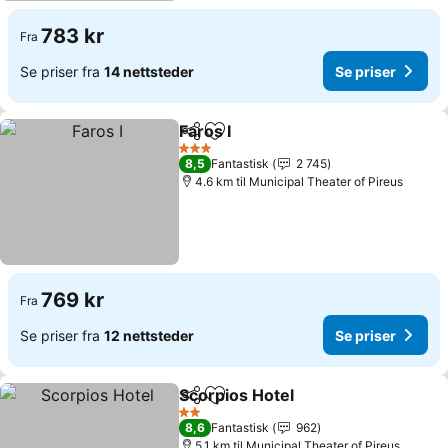
783 kr
Fra
Se priser fra
14 nettsteder
Se priser
Faros I
Del
Legg til i favoritter
Se priser
3 Stjerner
8,5
Fantastisk
2 745
4.6 km til Municipal Theater of Pireus
769 kr
Fra
Se priser fra
12 nettsteder
Se priser
Scorpios Hotel
Del
Legg til i favoritter
Se priser
2 Stjerner
8,6
Fantastisk
962
5.1 km til Municipal Theater of Pireus