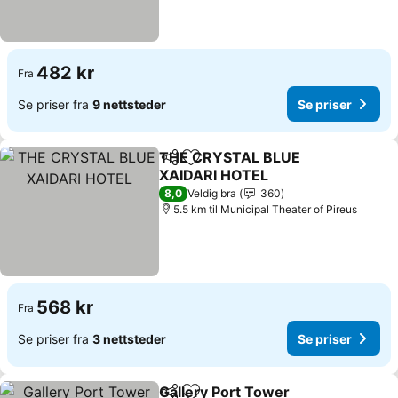
482 kr
Fra
Se priser fra
9 nettsteder
Se priser
THE CRYSTAL BLUE
Del
Legg til i favoritter
XAIDARI HOTEL
Se priser
8,0
Veldig bra
360
5.5 km til Municipal Theater of Pireus
568 kr
Fra
Se priser fra
3 nettsteder
Se priser
Gallery Port Tower