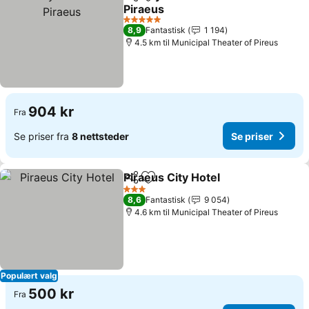
Del
Legg til i favoritter
Piraeus
Se priser
5 Stjerner
8,9
Fantastisk
1 194
4.5 km til Municipal Theater of Pireus
904 kr
Fra
Se priser fra
8 nettsteder
Se priser
Piraeus City Hotel
Del
Legg til i favoritter
Se prise
3 Stjerner
8,6
Fantastisk
9 054
4.6 km til Municipal Theater of Pireus
Populært valg
500 kr
Fra