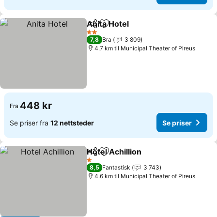
Anita Hotel
Del
Legg til i favoritter
Se priser
2 Stjerner
7,8
Bra
3 809
4.7 km til Municipal Theater of Pireus
448 kr
Fra
Se priser fra
12 nettsteder
Se priser
Hotel Achillion
Del
Legg til i favoritter
Se priser
1 Stjerner
8,5
Fantastisk
3 743
4.6 km til Municipal Theater of Pireus