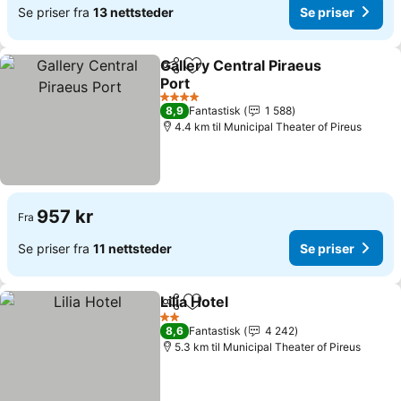
Se priser fra
13 nettsteder
Se priser
Gallery Central Piraeus
Del
Legg til i favoritter
Port
Se priser
4 Stjerner
8,9
Fantastisk
1 588
4.4 km til Municipal Theater of Pireus
957 kr
Fra
Se priser fra
11 nettsteder
Se priser
Lilia Hotel
Del
Legg til i favoritter
Se priser
2 Stjerner
8,6
Fantastisk
4 242
5.3 km til Municipal Theater of Pireus