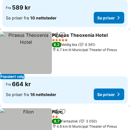
589 kr
Fra
Se priser fra
10 nettsteder
Se priser
Piraeus Theoxenia Hotel
Del
Legg til i favoritter
S
5 Stjerner
8,2
Veldig bra
6 361
4.7 km til Municipal Theater of Pireus
Populært valg
664 kr
Fra
Se priser fra
16 nettsteder
Se priser
Filon
Del
Legg til i favoritter
Se priser
2 Stjerner
8,7
Fantastisk
3 050
4.6 km til Municipal Theater of Pireus