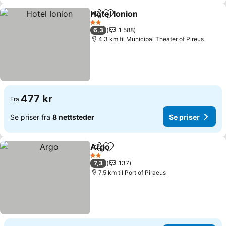
Hotel Ionion
Del
Legg til i favoritter
Se priser
2 Stjerner
6,3
1 588
4.3 km til Municipal Theater of Pireus
477 kr
Fra
Se priser fra
8 nettsteder
Se priser
Argo
Del
Legg til i favoritter
Se priser
2 Stjerner
7,3
137
7.5 km til Port of Piraeus