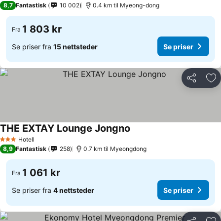
8,7
Fantastisk
10 002
0.4 km til Myeong-dong
1 803 kr
Fra
Se priser fra
15 nettsteder
Se priser
Del
Leg
THE EXTAY Lounge Jongno
Hotell
3 Stjerner
8,9
Fantastisk
258
0.7 km til Myeongdong
1 061 kr
Fra
Se priser fra
4 nettsteder
Se priser