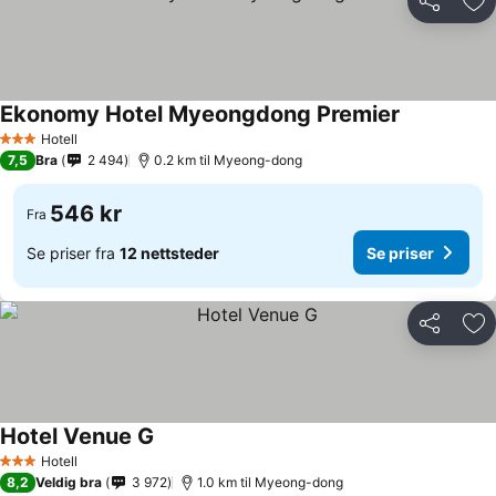
Del
Leg
Ekonomy Hotel Myeongdong Premier
Hotell
3 Stjerner
7,5
Bra
2 494
0.2 km til Myeong-dong
546 kr
Fra
Se priser fra
12 nettsteder
Se priser
Del
Leg
Hotel Venue G
Hotell
3 Stjerner
8,2
Veldig bra
3 972
1.0 km til Myeong-dong