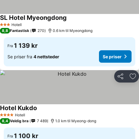
SL Hotel Myeongdong
Hotell
3 Stjerner
8,8
Fantastisk
270
0.6 km til Myeongdong
1 139 kr
Fra
Se priser fra
4 nettsteder
Se priser
Del
Leg
Hotel Kukdo
Hotell
4 Stjerner
8,4
Veldig bra
7 489
1.0 km til Myeong-dong
1 100 kr
Fra