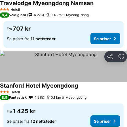
Travelodge Myeongdong Namsan
Hotell
3 Stjerner
8,4
Veldig bra
4 276
0.4 km til Myeong-dong
707 kr
Fra
Se priser fra
11 nettsteder
Se priser
Del
Leg
Stanford Hotel Myeongdong
Hotell
3 Stjerner
8,9
Fantastisk
4 215
0.1 km til Myeongdong
1 425 kr
Fra
Se priser fra
12 nettsteder
Se priser