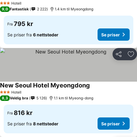
Hotell
3 Stjerner
9,0
Fantastisk
2 222
1.4 km til Myeongdong
795 kr
Fra
Se priser fra
6 nettsteder
Se priser
Del
Leg
New Seoul Hotel Myeongdong
Hotell
3 Stjerner
8,3
Veldig bra
5 126
1.1 km til Myeong-dong
816 kr
Fra
Se priser fra
8 nettsteder
Se priser