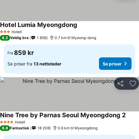
Hotel Lumia Myeongdong
Hotell
3 Stjerner
8,2
Veldig bra
1 856
0.7 km til Myeong-dong
859 kr
Fra
Se priser fra
13 nettsteder
Se priser
Del
Leg
Nine Tree by Parnas Seoul Myeongdong 2
Hotell
4 Stjerner
8,8
Fantastisk
18 208
0.6 km til Myeongdong