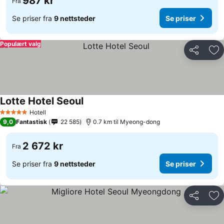
987 kr
Fra
Se priser fra
9 nettsteder
Se priser
Populært valg
Del
Leg
Lotte Hotel Seoul
Hotell
5 Stjerner
9,0
Fantastisk
22 585
0.7 km til Myeong-dong
2 672 kr
Fra
Se priser fra
9 nettsteder
Se priser
Del
Leg