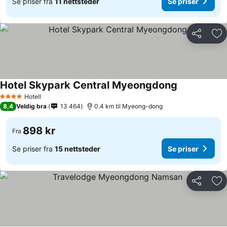
Se priser fra
11 nettsteder
Se priser
Del
Leg
Hotel Skypark Central Myeongdong
Hotell
4 Stjerner
8,4
Veldig bra
13 464
0.4 km til Myeong-dong
898 kr
Fra
Se priser fra
15 nettsteder
Se priser
Del
Leg