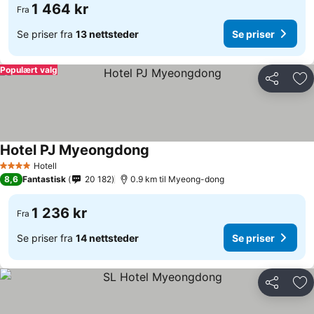
1 464 kr
Fra
Se priser fra
13 nettsteder
Se priser
Populært valg
Del
Leg
Hotel PJ Myeongdong
Hotell
4 Stjerner
8,6
Fantastisk
20 182
0.9 km til Myeong-dong
1 236 kr
Fra
Se priser fra
14 nettsteder
Se priser
Del
Leg