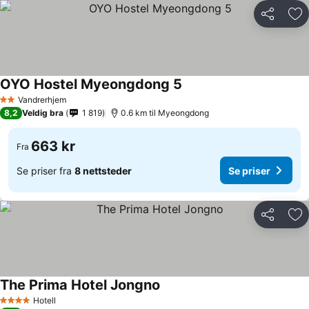
Del
Leg
OYO Hostel Myeongdong 5
Vandrerhjem
2 Stjerner
8,2
Veldig bra
1 819
0.6 km til Myeongdong
663 kr
Fra
Se priser fra
8 nettsteder
Se priser
Del
Leg
The Prima Hotel Jongno
Hotell
4 Stjerner