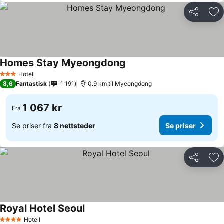
Del
Leg
Homes Stay Myeongdong
Hotell
3 Stjerner
8,6
Fantastisk
1 191
0.9 km til Myeongdong
1 067 kr
Fra
Se priser fra
8 nettsteder
Se priser
Del
Leg
Royal Hotel Seoul
Hotell
4 Stjerner