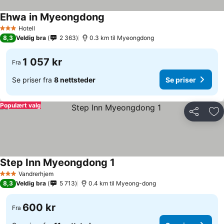
Ehwa in Myeongdong
Hotell
3 Stjerner
8,3
Veldig bra
2 363
0.3 km til Myeongdong
1 057 kr
Fra
Se priser fra
8 nettsteder
Se priser
Populært valg
Del
Leg
Step Inn Myeongdong 1
Vandrerhjem
3 Stjerner
8,3
Veldig bra
5 713
0.4 km til Myeong-dong
600 kr
Fra