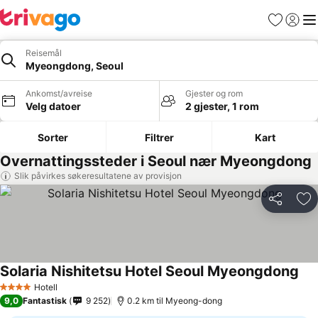
Favoritter
Logg i
Me
Reisemål
Myeongdong, Seoul
Ankomst/avreise
Gjester og rom
Velg datoer
2 gjester, 1 rom
Sorter
Filtrer
Kart
Overnattingssteder i Seoul nær Myeongdong
Slik påvirkes søkeresultatene av provisjon
Del
Leg
Solaria Nishitetsu Hotel Seoul Myeongdong
Hotell
4 Stjerner
9,0
Fantastisk
9 252
0.2 km til Myeong-dong