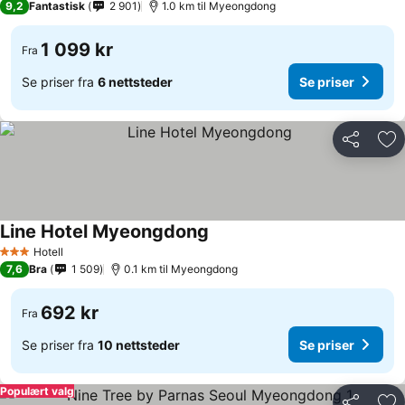
9,2
Fantastisk
2 901
1.0 km til Myeongdong
1 099 kr
Fra
Se priser fra
6 nettsteder
Se priser
Del
Leg
Line Hotel Myeongdong
Hotell
3 Stjerner
7,6
Bra
1 509
0.1 km til Myeongdong
692 kr
Fra
Se priser fra
10 nettsteder
Se priser
Populært valg