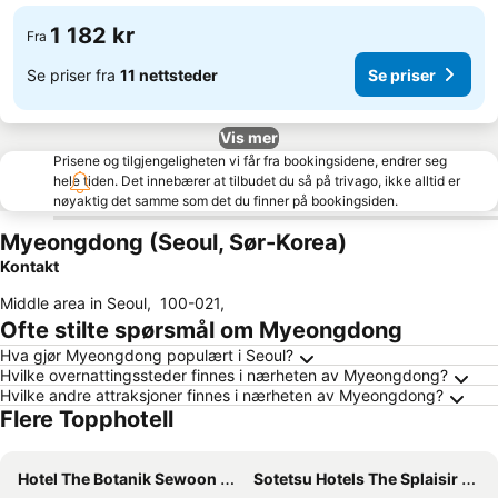
1 182 kr
Fra
Se priser fra
11 nettsteder
Se priser
Vis mer
Prisene og tilgjengeligheten vi får fra bookingsidene, endrer seg
hele tiden. Det innebærer at tilbudet du så på trivago, ikke alltid er
nøyaktig det samme som det du finner på bookingsiden.
Myeongdong (Seoul, Sør-Korea)
Kontakt
Middle area in Seoul
,
100-021
,
Ofte stilte spørsmål om Myeongdong
Hva gjør Myeongdong populært i Seoul?
Hvilke overnattingssteder finnes i nærheten av Myeongdong?
Hvilke andre attraksjoner finnes i nærheten av Myeongdong?
Flere Topphotell
Hotel The Botanik Sewoon Myeongdong
Sotetsu Hotels The Splaisir Seoul Myeongdong