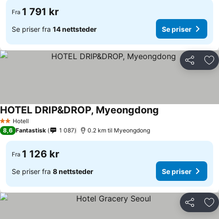
1 791 kr
Fra
Se priser fra
14 nettsteder
Se priser
Del
Leg
HOTEL DRIP&DROP, Myeongdong
Hotell
2 Stjerner
8,6
Fantastisk
1 087
0.2 km til Myeongdong
1 126 kr
Fra
Se priser fra
8 nettsteder
Se priser
Del
Leg