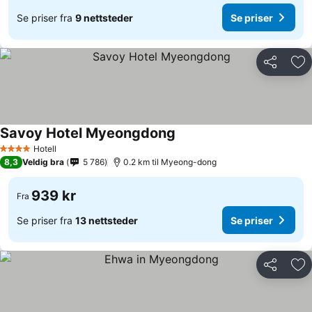
Se priser fra
9 nettsteder
Se priser
Del
Leg
Savoy Hotel Myeongdong
Hotell
4 Stjerner
8,3
Veldig bra
5 786
0.2 km til Myeong-dong
939 kr
Fra
Se priser fra
13 nettsteder
Se priser
Del
Leg