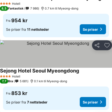
Hotell
4 Stjerner
8,5
Fantastisk
7 986
0.7 km til Myeong-dong
954 kr
Fra
Se priser fra
11 nettsteder
Se priser
Del
Leg
Sejong Hotel Seoul Myeongdong
Hotell
4 Stjerner
7,7
Bra
5 681
0.1 km til Myeong-dong
853 kr
Fra
Se priser fra
7 nettsteder
Se priser