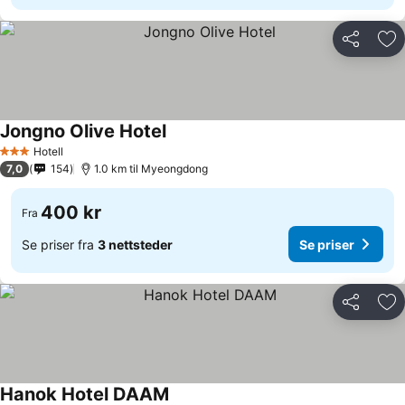
Del
Leg
Jongno Olive Hotel
Hotell
3 Stjerner
7,0
154
1.0 km til Myeongdong
400 kr
Fra
Se priser fra
3 nettsteder
Se priser
Del
Leg
Hanok Hotel DAAM