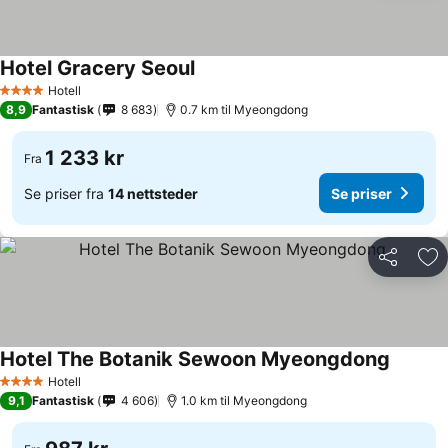
Hotel Gracery Seoul
Hotell
4 Stjerner
8,9
Fantastisk
8 683
0.7 km til Myeongdong
1 233 kr
Fra
Se priser fra
14 nettsteder
Se priser
Del
Leg
Hotel The Botanik Sewoon Myeongdong
Hotell
4 Stjerner
9,1
Fantastisk
4 606
1.0 km til Myeongdong