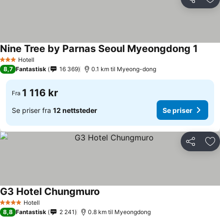
Del
Leg
Nine Tree by Parnas Seoul Myeongdong 1
Hotell
3 Stjerner
8,7
Fantastisk
16 369
0.1 km til Myeong-dong
1 116 kr
Fra
Se priser fra
12 nettsteder
Se priser
Del
Leg
G3 Hotel Chungmuro
Hotell
4 Stjerner
8,8
Fantastisk
2 241
0.8 km til Myeongdong