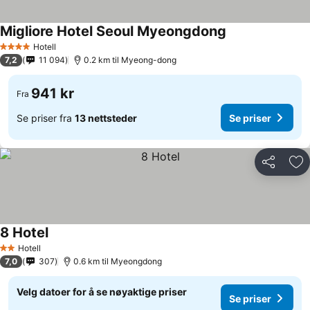
Migliore Hotel Seoul Myeongdong
Hotell
4 Stjerner
7,2
11 094
0.2 km til Myeong-dong
941 kr
Fra
Se priser fra
13 nettsteder
Se priser
Del
Leg
8 Hotel
Hotell
2 Stjerner
7,0
307
0.6 km til Myeongdong
Velg datoer for å se nøyaktige priser
Se priser