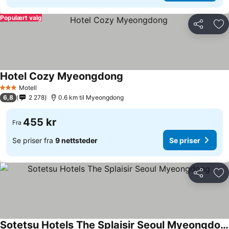
Populært valg
Del
Leg
Hotel Cozy Myeongdong
Motell
3 Stjerner
6,8
2 278
0.6 km til Myeongdong
455 kr
Fra
Se priser fra
9 nettsteder
Se priser
Del
Leg
Sotetsu Hotels The Splaisir Seoul Myeongdong