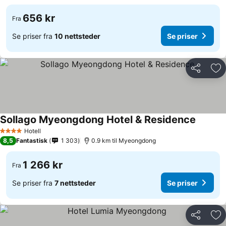
656 kr
Fra
Se priser fra
10 nettsteder
Se priser
Del
Leg
Sollago Myeongdong Hotel & Residence
Hotell
4 Stjerner
8,5
Fantastisk
1 303
0.9 km til Myeongdong
1 266 kr
Fra
Se priser fra
7 nettsteder
Se priser
Del
Leg