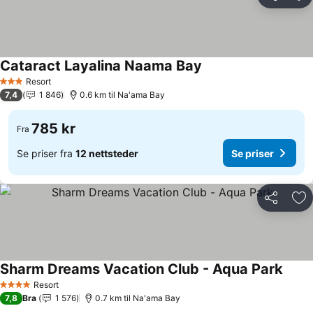
Del
Leg
Cataract Layalina Naama Bay
Resort
3 Stjerner
7,4
1 846
0.6 km til Na'ama Bay
785 kr
Fra
Se priser fra
12 nettsteder
Se priser
Del
Leg
Sharm Dreams Vacation Club - Aqua Park
Resort
4 Stjerner
7,8
Bra
1 576
0.7 km til Na'ama Bay