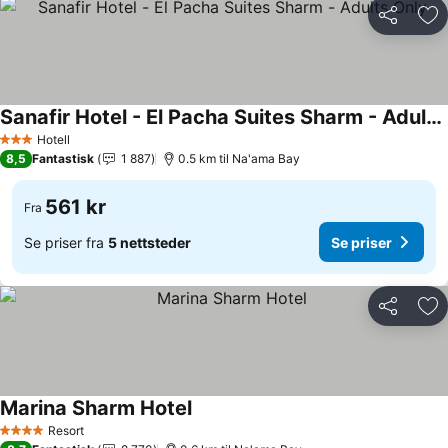
Del
Leg
Sanafir Hotel - El Pacha Suites Sharm - Adults Only
Hotell
3 Stjerner
8,5
Fantastisk
1 887
0.5 km til Na'ama Bay
561 kr
Fra
Se priser fra
5 nettsteder
Se priser
Del
Leg
Marina Sharm Hotel
Resort
4 Stjerner