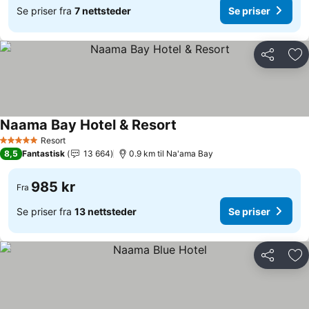
Se priser fra
7 nettsteder
Se priser
Del
Leg
Naama Bay Hotel & Resort
Resort
5 Stjerner
8,5
Fantastisk
13 664
0.9 km til Na'ama Bay
985 kr
Fra
Se priser fra
13 nettsteder
Se priser
Del
Leg