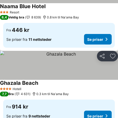
Naama Blue Hotel
Resort
3 Stjerner
8,4
Veldig bra
8 639
0.8 km til Na'ama Bay
446 kr
Fra
Se priser fra
11 nettsteder
Se priser
Del
Leg
Ghazala Beach
Hotell
4 Stjerner
7,7
Bra
4 631
0.3 km til Na'ama Bay
914 kr
Fra
Se priser fra
9 nettsteder
Se priser