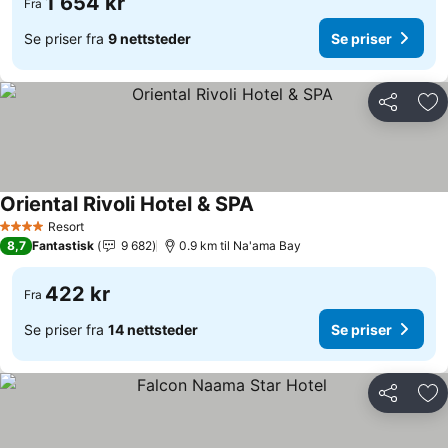
1 654 kr
Fra
Se priser fra
9 nettsteder
Se priser
Del
Leg
Oriental Rivoli Hotel & SPA
Resort
4 Stjerner
8,7
Fantastisk
9 682
0.9 km til Na'ama Bay
422 kr
Fra
Se priser fra
14 nettsteder
Se priser
Del
Leg