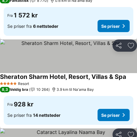
8,7
Fantastisk
8 770
0.6 km til Na'ama Bay
1 572 kr
Fra
Se priser fra
6 nettsteder
Se priser
Del
Leg
Sheraton Sharm Hotel, Resort, Villas & Spa
Resort
5 Stjerner
8,3
Veldig bra
10 264
3.9 km til Na'ama Bay
928 kr
Fra
Se priser fra
14 nettsteder
Se priser