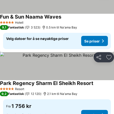
Fun & Sun Naama Waves
Hotell
5 Stjerner
9,1
Fantastisk
3 523
0.5 km til Na'ama Bay
Velg datoer for å se nøyaktige priser
Se priser
Del
Leg
Park Regency Sharm El Sheikh Resort
Resort
5 Stjerner
9,2
Fantastisk
12 120
2.1 km til Na'ama Bay
1 756 kr
Fra