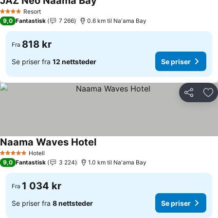
JAZ Neo Naama Bay
Resort
4 Stjerner
9,0
Fantastisk
7 266
0.6 km til Na'ama Bay
818 kr
Fra
Se priser fra
12 nettsteder
Se priser
Del
Leg
Naama Waves Hotel
Hotell
5 Stjerner
9,0
Fantastisk
3 224
1.0 km til Na'ama Bay
1 034 kr
Fra
Se priser fra
8 nettsteder
Se priser