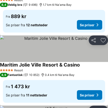
Resort
5 Stjerner
8,4
Veldig bra
9 496
1.7 km til Na'ama Bay
889 kr
Fra
Se priser fra
12 nettsteder
Se priser
Del
Leg
Maritim Jolie Ville Resort & Casino
Resort
5 Stjerner
8,9
Fantastisk
10 852
0.4 km til Na'ama Bay
1 473 kr
Fra
Se priser fra
11 nettsteder
Se priser