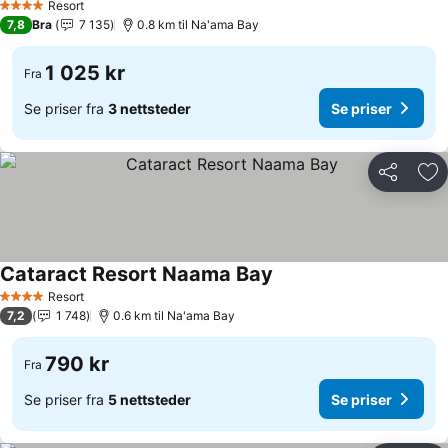
Resort
4 Stjerner
7,8
Bra
7 135
0.8 km til Na'ama Bay
1 025 kr
Fra
Se priser fra
3 nettsteder
Se priser
Del
Leg
Cataract Resort Naama Bay
Resort
4 Stjerner
7,2
1 748
0.6 km til Na'ama Bay
790 kr
Fra
Se priser fra
5 nettsteder
Se priser