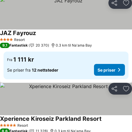
Del
Leg
JAZ Fayrouz
Resort
4 Stjerner
9,1
Fantastisk
20 370
0.3 km til Na'ama Bay
1 111 kr
Fra
Se priser fra
12 nettsteder
Se priser
Del
Leg
Xperience Kiroseiz Parkland Resort
Resort
5 Stjerner
8,6
Fantastisk
11 328
0.3 km til Na'ama Bay