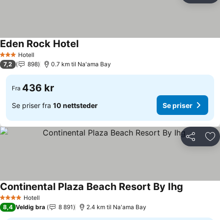
Eden Rock Hotel
Hotell
3 Stjerner
7,2
898
0.7 km til Na'ama Bay
436 kr
Fra
Se priser fra
10 nettsteder
Se priser
Del
Leg
Continental Plaza Beach Resort By Ihg
Hotell
4 Stjerner
8,4
Veldig bra
8 891
2.4 km til Na'ama Bay