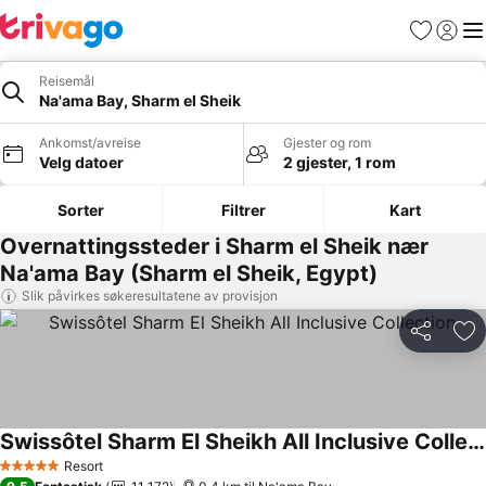
Favoritter
Logg i
Me
Reisemål
Na'ama Bay, Sharm el Sheik
Ankomst/avreise
Gjester og rom
Velg datoer
2 gjester, 1 rom
Sorter
Filtrer
Kart
Overnattingssteder i Sharm el Sheik nær
Na'ama Bay (Sharm el Sheik, Egypt)
Slik påvirkes søkeresultatene av provisjon
Del
Leg
Swissôtel Sharm El Sheikh All Inclusive Collection
Resort
5 Stjerner