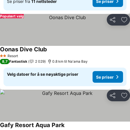
Se priser fra
11 nettsteder
Se priser
Populært valg
Del
Leg
Oonas Dive Club
Resort
2 Stjerner
8,7
Fantastisk
2 029
0.8 km til Na'ama Bay
Velg datoer for å se nøyaktige priser
Se priser
Del
Leg
Gafy Resort Aqua Park