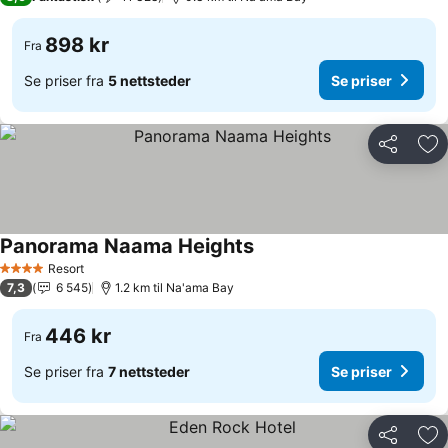
898 kr
Fra
Se priser fra
5 nettsteder
Se priser
Del
Leg
Panorama Naama Heights
Resort
4 Stjerner
7,3
6 545
1.2 km til Na'ama Bay
446 kr
Fra
Se priser fra
7 nettsteder
Se priser
Del
Leg