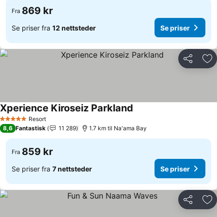
869 kr
Fra
Se priser fra
12 nettsteder
Se priser
Del
Leg
Xperience Kiroseiz Parkland
Resort
5 Stjerner
8,6
Fantastisk
11 289
1.7 km til Na'ama Bay
859 kr
Fra
Se priser fra
7 nettsteder
Se priser
Del
Leg