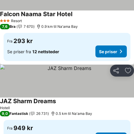
Falcon Naama Star Hotel
Resort
3 Stjerner
7,6
Bra
7 670
0.9 km til Na'ama Bay
293 kr
Fra
Se priser fra
12 nettsteder
Se priser
Del
Leg
JAZ Sharm Dreams
Hotell
9,0
Fantastisk
26 731
0.5 km til Na'ama Bay
949 kr
Fra