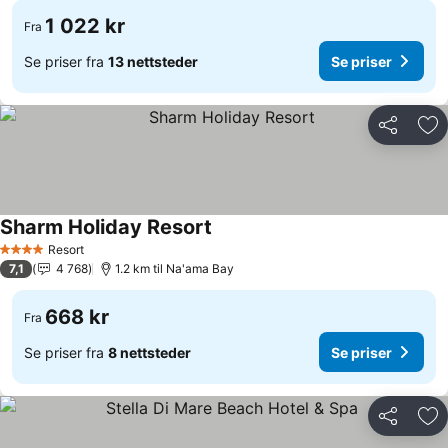
1 022 kr
Fra
Se priser fra
13 nettsteder
Se priser
Del
Leg
Sharm Holiday Resort
Resort
4 Stjerner
7,1
4 768
1.2 km til Na'ama Bay
668 kr
Fra
Se priser fra
8 nettsteder
Se priser
Del
Leg