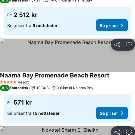
9,5
Fantastisk
11 172
0.4 km til Na'ama Bay
2 512 kr
Fra
Se priser fra
9 nettsteder
Se priser
Del
Leg
Naama Bay Promenade Beach Resort
Resort
5 Stjerner
8,6
Fantastisk
10 308
0.6 km til Na'ama Bay
571 kr
Fra
Se priser fra
15 nettsteder
Se priser