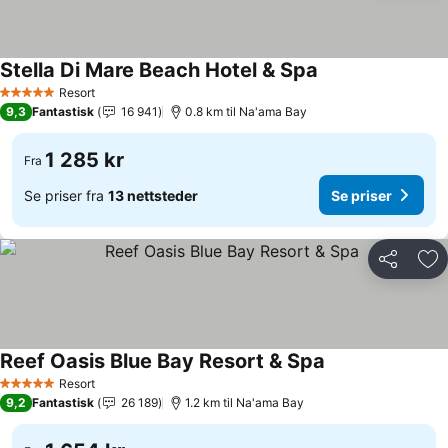
Stella Di Mare Beach Hotel & Spa
Resort
5 Stjerner
9,3
Fantastisk
16 941
0.8 km til Na'ama Bay
1 285 kr
Fra
Se priser fra
13 nettsteder
Se priser
Del
Leg
Reef Oasis Blue Bay Resort & Spa
Resort
5 Stjerner
9,2
Fantastisk
26 189
1.2 km til Na'ama Bay