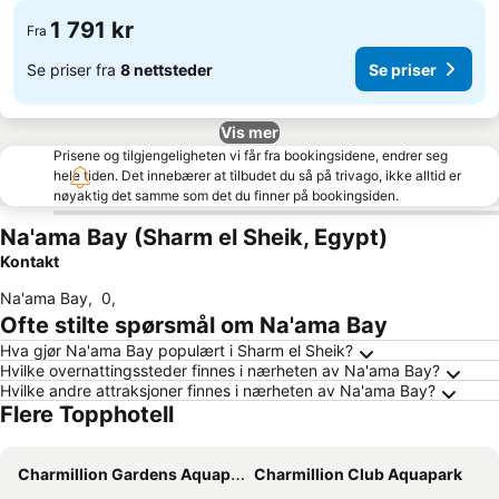
1 791 kr
Fra
Se priser fra
8 nettsteder
Se priser
Vis mer
Prisene og tilgjengeligheten vi får fra bookingsidene, endrer seg
hele tiden. Det innebærer at tilbudet du så på trivago, ikke alltid er
nøyaktig det samme som det du finner på bookingsiden.
Na'ama Bay (Sharm el Sheik, Egypt)
Kontakt
Na'ama Bay
,
0
,
Ofte stilte spørsmål om Na'ama Bay
Hva gjør Na'ama Bay populært i Sharm el Sheik?
Hvilke overnattingssteder finnes i nærheten av Na'ama Bay?
Hvilke andre attraksjoner finnes i nærheten av Na'ama Bay?
Flere Topphotell
Charmillion Gardens Aquapark
Charmillion Club Aquapark