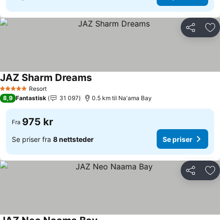
Del
Leg
JAZ Sharm Dreams
Resort
5 Stjerner
8,9
Fantastisk
31 097
0.5 km til Na'ama Bay
975 kr
Fra
Se priser fra
8 nettsteder
Se priser
Del
Leg