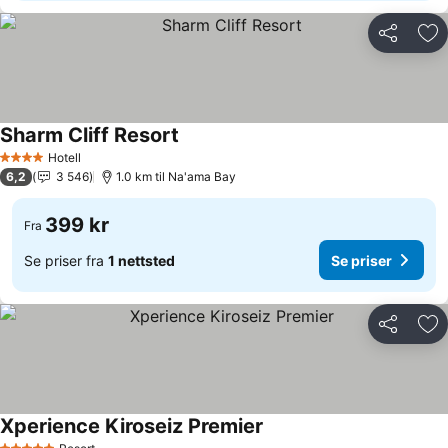
Del
Leg
Sharm Cliff Resort
Hotell
4 Stjerner
6,2
3 546
1.0 km til Na'ama Bay
399 kr
Fra
Se priser fra
1 nettsted
Se priser
Del
Leg
Xperience Kiroseiz Premier