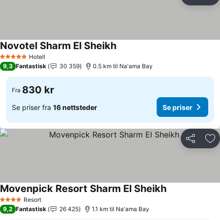
Del
Leg
Novotel Sharm El Sheikh
Hotell
5 Stjerner
9,3
Fantastisk
30 359
0.5 km til Na'ama Bay
830 kr
Fra
Se priser fra
16 nettsteder
Se priser
Del
Leg
Movenpick Resort Sharm El Sheikh
Resort
4 Stjerner
9,2
Fantastisk
26 425
1.1 km til Na'ama Bay