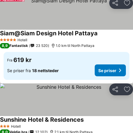
Del
Leg
Siam@Siam Design Hotel Pattaya
Hotell
5 Stjerner
8,9
Fantastisk
23 520
1.0 km til North Pattaya
619 kr
Fra
Se priser fra
18 nettsteder
Se priser
Del
Leg
Sunshine Hotel & Residences
Hotell
3 Stjerner
8,0
Veldig bra
12 102
2.1 km til North Pattaya