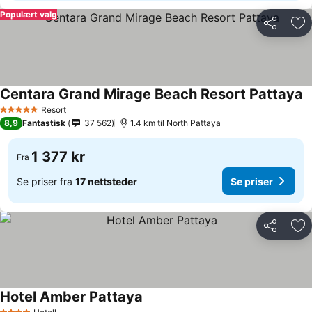
Populært valg
Del
Leg
Centara Grand Mirage Beach Resort Pattaya
Resort
5 Stjerner
8,9
Fantastisk
37 562
1.4 km til North Pattaya
1 377 kr
Fra
Se priser fra
17 nettsteder
Se priser
Del
Leg
Hotel Amber Pattaya