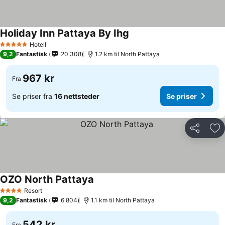
Holiday Inn Pattaya By Ihg
Hotell
5 Stjerner
9,2
Fantastisk
20 308
1.2 km til North Pattaya
967 kr
Fra
Se priser fra
16 nettsteder
Se priser
Del
Leg
OZO North Pattaya
Resort
4 Stjerner
9,2
Fantastisk
6 804
1.1 km til North Pattaya
542 kr
Fra