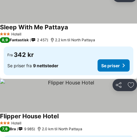
Sleep With Me Pattaya
Hotell
3 Stjerner
8,9
Fantastisk
2 457
2.2 km til North Pattaya
342 kr
Fra
Se priser fra
9 nettsteder
Se priser
Del
Leg
Flipper House Hotel
Hotell
3 Stjerner
7,8
Bra
9 985
2.0 km til North Pattaya