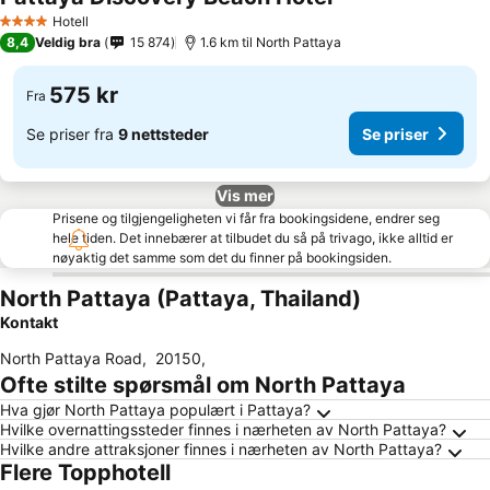
Hotell
4 Stjerner
8,4
Veldig bra
15 874
1.6 km til North Pattaya
575 kr
Fra
Se priser fra
9 nettsteder
Se priser
Vis mer
Prisene og tilgjengeligheten vi får fra bookingsidene, endrer seg
hele tiden. Det innebærer at tilbudet du så på trivago, ikke alltid er
nøyaktig det samme som det du finner på bookingsiden.
North Pattaya (Pattaya, Thailand)
Kontakt
North Pattaya Road
,
20150
,
Ofte stilte spørsmål om North Pattaya
Hva gjør North Pattaya populært i Pattaya?
Hvilke overnattingssteder finnes i nærheten av North Pattaya?
Hvilke andre attraksjoner finnes i nærheten av North Pattaya?
Flere Topphotell