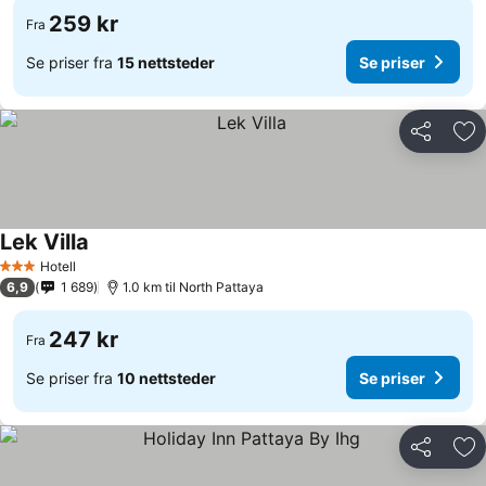
259 kr
Fra
Se priser fra
15 nettsteder
Se priser
Del
Leg
Lek Villa
Hotell
3 Stjerner
6,9
1 689
1.0 km til North Pattaya
247 kr
Fra
Se priser fra
10 nettsteder
Se priser
Del
Leg