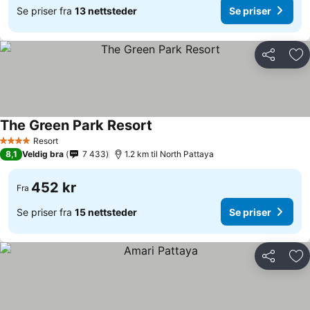
Se priser fra
13 nettsteder
Se priser
Del
Leg
The Green Park Resort
Resort
4 Stjerner
8,1
Veldig bra
7 433
1.2 km til North Pattaya
452 kr
Fra
Se priser fra
15 nettsteder
Se priser
Del
Leg