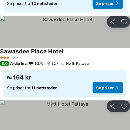
Se priser fra
12 nettsteder
Se priser
Del
Leg
Sawasdee Place Hotel
Hotell
3 Stjerner
8,0
Veldig bra
1 270
1.2 km til North Pattaya
164 kr
Fra
Se priser fra
11 nettsteder
Se priser
Del
Leg