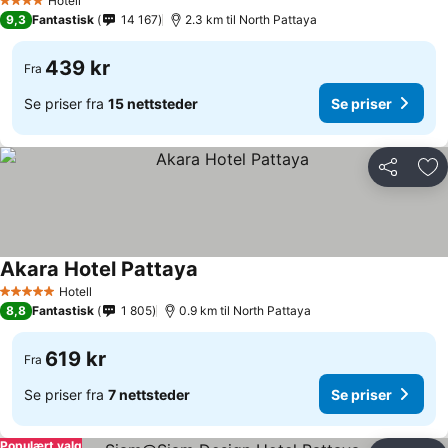
Hotell
4 Stjerner
9,3
Fantastisk
14 167
2.3 km til North Pattaya
439 kr
Fra
Se priser fra
15 nettsteder
Se priser
Del
Leg
Akara Hotel Pattaya
Hotell
5 Stjerner
8,8
Fantastisk
1 805
0.9 km til North Pattaya
619 kr
Fra
Se priser fra
7 nettsteder
Se priser
Populært valg