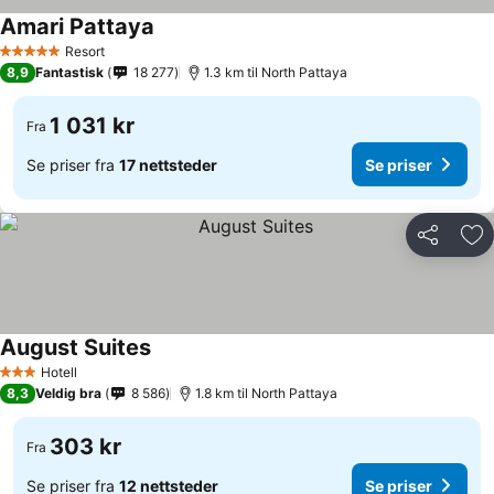
Amari Pattaya
Resort
5 Stjerner
8,9
Fantastisk
18 277
1.3 km til North Pattaya
1 031 kr
Fra
Se priser fra
17 nettsteder
Se priser
Del
Leg
August Suites
Hotell
3 Stjerner
8,3
Veldig bra
8 586
1.8 km til North Pattaya
303 kr
Fra
Se priser fra
12 nettsteder
Se priser