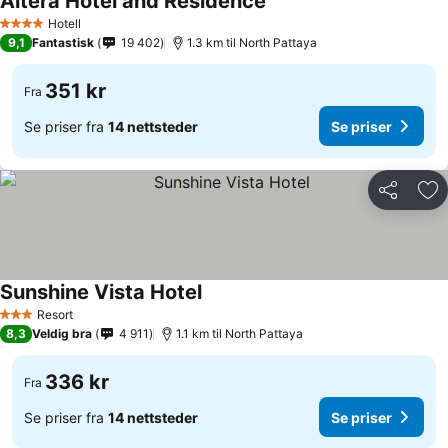
Altera Hotel and Residence
Hotell
4 Stjerner
9,1
Fantastisk
19 402
1.3 km til North Pattaya
351 kr
Fra
Se priser fra
14 nettsteder
Se priser
Del
Leg
Sunshine Vista Hotel
Resort
3 Stjerner
8,3
Veldig bra
4 911
1.1 km til North Pattaya
336 kr
Fra
Se priser fra
14 nettsteder
Se priser