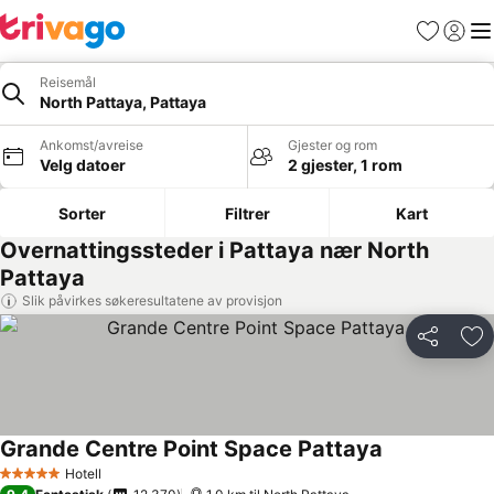
Favoritter
Logg i
Me
Reisemål
North Pattaya, Pattaya
Ankomst/avreise
Gjester og rom
Velg datoer
2 gjester, 1 rom
Sorter
Filtrer
Kart
Overnattingssteder i Pattaya nær North
Pattaya
Slik påvirkes søkeresultatene av provisjon
Del
Leg
Grande Centre Point Space Pattaya
Hotell
5 Stjerner