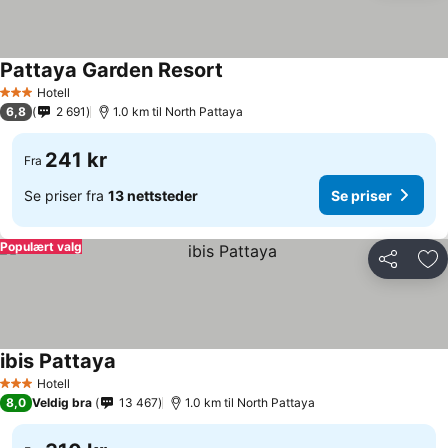
Pattaya Garden Resort
Hotell
3 Stjerner
6,8
2 691
1.0 km til North Pattaya
241 kr
Fra
Se priser fra
13 nettsteder
Se priser
Populært valg
Del
Leg
ibis Pattaya
Hotell
3 Stjerner
8,0
Veldig bra
13 467
1.0 km til North Pattaya