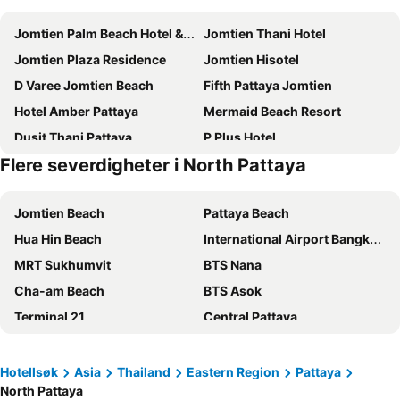
Jomtien Palm Beach Hotel & Resort
Jomtien Thani Hotel
Jomtien Plaza Residence
Jomtien Hisotel
D Varee Jomtien Beach
Fifth Pattaya Jomtien
Hotel Amber Pattaya
Mermaid Beach Resort
Dusit Thani Pattaya
P Plus Hotel
Flere severdigheter i North Pattaya
Holiday Inn Express Pattaya Central By Ihg
The Tj Hotel
Grand Residence Jomtien
Golden Sea Pattaya
Jomtien Beach
Pattaya Beach
Hard Rock Hotel Pattaya
Sandy Spring Hotel
Hua Hin Beach
International Airport Bangkok Suvarnabhumi
Welcome World Beachfront Resort
The Jomtien Twelve
MRT Sukhumvit
BTS Nana
Royal Cliff Beach Hotel Pattaya
Areca Lodge
Cha-am Beach
BTS Asok
Neo Hotel
Meliá Pattaya Hotel
Terminal 21
Central Pattaya
Golden Jomtien Beach Hotel
Grande Centre Point Pattaya
Bang Saen
Khao San Road
Holiday Inn Pattaya By Ihg
Adelphi Pattaya
Siam Paragon
North Pattaya
Sunshine Hotel & Residences
Acqua Hotel
Hotellsøk
Asia
Thailand
Eastern Region
Pattaya
North Pattaya
Siam Center
Hua Hin Nightmarket
Hotel Zing
Welcome Jomtien Beach Hotel