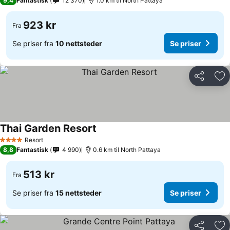
9,4
Fantastisk
12 370
1.0 km til North Pattaya
923 kr
Fra
Se priser fra
10 nettsteder
Se priser
Del
Leg
Thai Garden Resort
Resort
4 Stjerner
8,8
Fantastisk
4 990
0.6 km til North Pattaya
513 kr
Fra
Se priser fra
15 nettsteder
Se priser