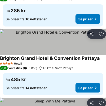
285 kr
Fra
Se priser fra
16 nettsteder
Se priser
Del
Leg
Brighton Grand Hotel & Convention Pattaya
Hotell
5 Stjerner
8,6
Fantastisk
3 856
1.0 km til North Pattaya
485 kr
Fra
Se priser fra
14 nettsteder
Se priser
Del
Leg