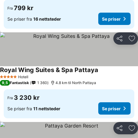
799 kr
Fra
Se priser fra
16 nettsteder
Se priser
Del
Leg
Royal Wing Suites & Spa Pattaya
Hotell
5 Stjerner
9,5
Fantastisk
1 360
4.8 km til North Pattaya
3 230 kr
Fra
Se priser fra
11 nettsteder
Se priser
Del
Leg