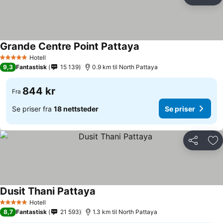
Del
Leg
Grande Centre Point Pattaya
Hotell
5 Stjerner
9,3
Fantastisk
15 139
0.9 km til North Pattaya
844 kr
Fra
Se priser fra
18 nettsteder
Se priser
Del
Leg
Dusit Thani Pattaya
Hotell
5 Stjerner
8,7
Fantastisk
21 593
1.3 km til North Pattaya