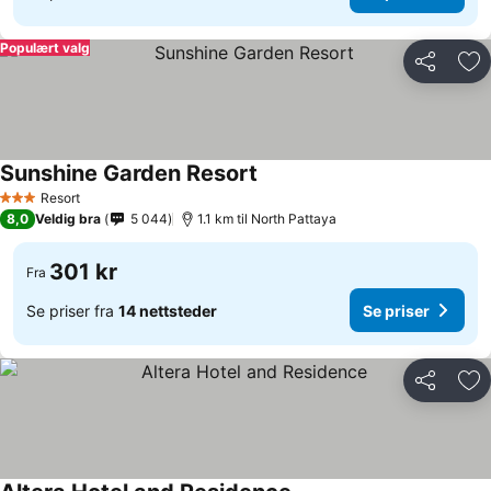
Populært valg
Del
Leg
Sunshine Garden Resort
Resort
3 Stjerner
8,0
Veldig bra
5 044
1.1 km til North Pattaya
301 kr
Fra
Se priser fra
14 nettsteder
Se priser
Del
Leg