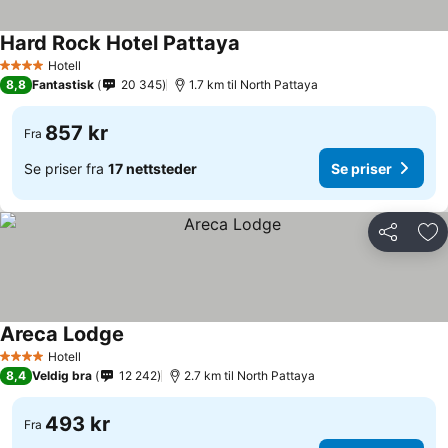
Hard Rock Hotel Pattaya
Hotell
4 Stjerner
8,8
Fantastisk
20 345
1.7 km til North Pattaya
857 kr
Fra
Se priser fra
17 nettsteder
Se priser
Del
Leg
Areca Lodge
Hotell
4 Stjerner
8,4
Veldig bra
12 242
2.7 km til North Pattaya
493 kr
Fra