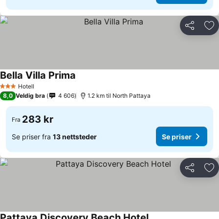
Del
Leg
Bella Villa Prima
Hotell
3 Stjerner
8,0
Veldig bra
4 606
1.2 km til North Pattaya
283 kr
Fra
Se priser fra
13 nettsteder
Se priser
Del
Leg
Pattaya Discovery Beach Hotel