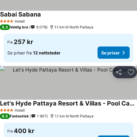
Sabai Sabana
Hotell
4 Stjerner
8,3
Veldig bra
6 078
1.1 km til North Pattaya
257 kr
Fra
Se priser fra
12 nettsteder
Se priser
Del
Leg
Let's Hyde Pattaya Resort & Villas - Pool Cabanas
Hotell
4 Stjerner
8,5
Fantastisk
1 907
1.1 km til North Pattaya
400 kr
Fra