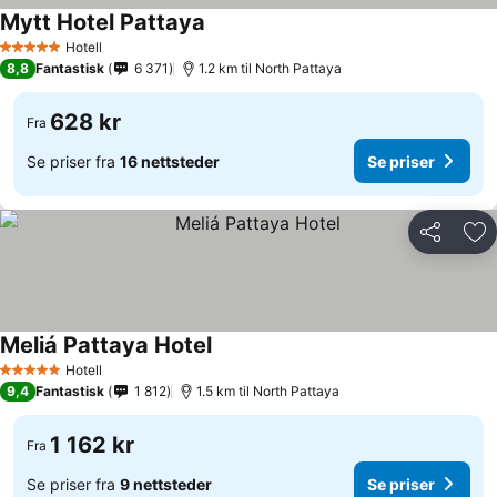
Mytt Hotel Pattaya
Hotell
5 Stjerner
8,8
Fantastisk
6 371
1.2 km til North Pattaya
628 kr
Fra
Se priser fra
16 nettsteder
Se priser
Del
Leg
Meliá Pattaya Hotel
Hotell
5 Stjerner
9,4
Fantastisk
1 812
1.5 km til North Pattaya
1 162 kr
Fra
Se priser fra
9 nettsteder
Se priser