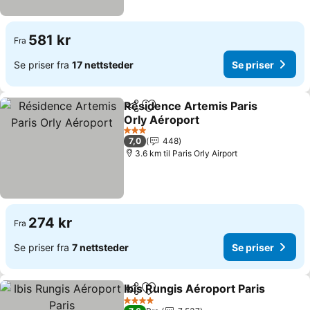
581 kr
Fra
Se priser fra
17 nettsteder
Se priser
Résidence Artemis Paris
Del
Legg til i favoritter
Orly Aéroport
Se priser
3 Stjerner
7,0
448
3.6 km til Paris Orly Airport
274 kr
Fra
Se priser fra
7 nettsteder
Se priser
Ibis Rungis Aéroport Paris
Del
Legg til i favoritter
4 Stjerner