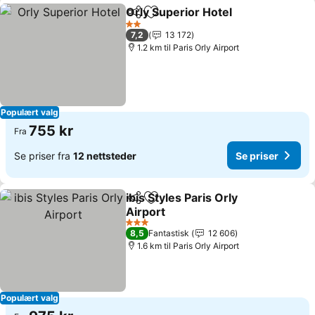
Orly Superior Hotel
Del
Legg til i favoritter
Se pris
2 Stjerner
7,2
13 172
1.2 km til Paris Orly Airport
Populært valg
755 kr
Fra
Se priser fra
12 nettsteder
Se priser
ibis Styles Paris Orly
Del
Legg til i favoritter
Airport
Se priser
3 Stjerner
8,5
Fantastisk
12 606
1.6 km til Paris Orly Airport
Populært valg