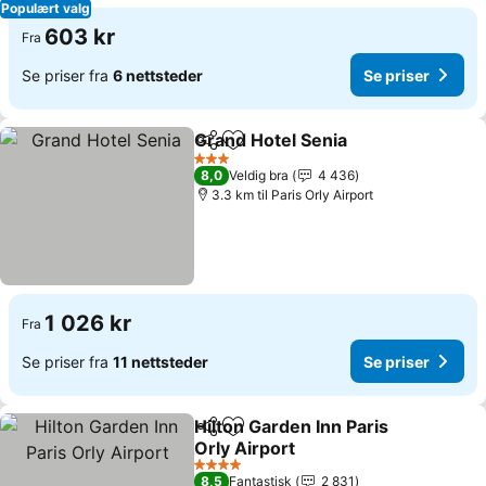
Populært valg
603 kr
Fra
Se priser fra
6 nettsteder
Se priser
Grand Hotel Senia
Del
Legg til i favoritter
Se prise
3 Stjerner
8,0
Veldig bra
4 436
3.3 km til Paris Orly Airport
1 026 kr
Fra
Se priser fra
11 nettsteder
Se priser
Hilton Garden Inn Paris
Del
Legg til i favoritter
Orly Airport
Se priser
4 Stjerner
8,5
Fantastisk
2 831