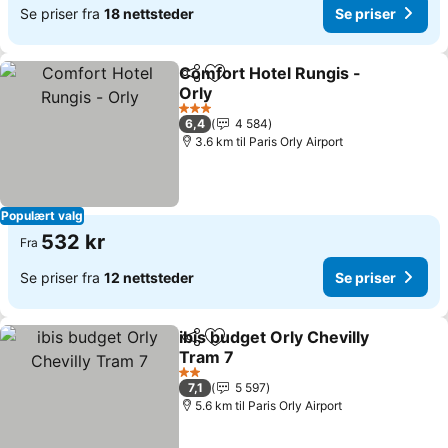
Se priser fra
18 nettsteder
Se priser
Comfort Hotel Rungis -
Del
Legg til i favoritter
Orly
Se priser
3 Stjerner
6,4
4 584
3.6 km til Paris Orly Airport
Populært valg
532 kr
Fra
Se priser fra
12 nettsteder
Se priser
ibis budget Orly Chevilly
Del
Legg til i favoritter
Tram 7
Se priser
2 Stjerner
7,1
5 597
5.6 km til Paris Orly Airport