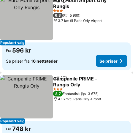
Euro Hôtel Airport Orly
Del
Legg til i favoritter
Rungis
Se priser
3 Stjerner
6,8
5 960
3.7 km til Paris Orly Airport
Populært valg
596 kr
Fra
Se priser fra
16 nettsteder
Se priser
Campanile PRIME -
Del
Legg til i favoritter
Rungis Orly
Se priser
3 Stjerner
8,7
Fantastisk
3 675
4.1 km til Paris Orly Airport
Populært valg
748 kr
Fra