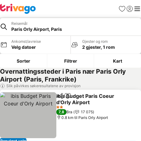
Favoritter
Logg i
Me
Reisemål
Paris Orly Airport, Paris
Ankomst/avreise
Gjester og rom
Velg datoer
2 gjester, 1 rom
Sorter
Filtrer
Kart
Overnattingssteder i Paris nær Paris Orly
Airport (Paris, Frankrike)
Slik påvirkes søkeresultatene av provisjon
ibis Budget Paris Coeur
Del
Legg til i favoritter
d'Orly Airport
Se priser
2 Stjerner
7,8
Bra
17 075
0.8 km til Paris Orly Airport
Populært valg