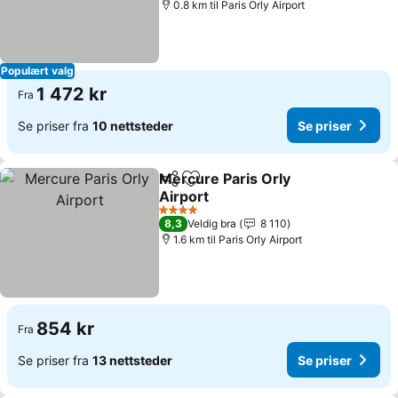
0.8 km til Paris Orly Airport
Populært valg
1 472 kr
Fra
Se priser fra
10 nettsteder
Se priser
Mercure Paris Orly
Del
Legg til i favoritter
Airport
Se priser
4 Stjerner
8,3
Veldig bra
8 110
1.6 km til Paris Orly Airport
854 kr
Fra
Se priser fra
13 nettsteder
Se priser