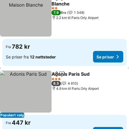
Del
Legg til i favoritter
Blanche
Se priser
2 Stjerner
7,9
Bra
1 348
2.2 km til Paris Orly Airport
782 kr
Fra
Se priser fra
12 nettsteder
Se priser
Adonis Paris Sud
Del
Legg til i favoritter
Se priser
3 Stjerner
6,5
4 610
4.9 km til Paris Orly Airport
Populært valg
447 kr
Fra