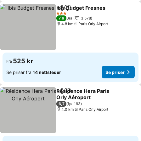
Ibis Budget Fresnes
Del
Legg til i favoritter
Se pri
3 Stjerner
7,6
Bra
3 578
4.8 km til Paris Orly Airport
525 kr
Fra
Se priser fra
14 nettsteder
Se priser
Résidence Hera Paris
Del
Legg til i favoritter
Orly Aéroport
Se priser
6,7
193
4.0 km til Paris Orly Airport