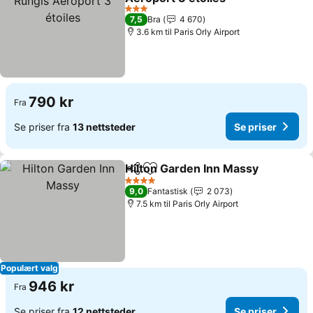
Se priser
3 Stjerner
7,5
Bra
4 670
3.6 km til Paris Orly Airport
790 kr
Fra
Se priser fra
13 nettsteder
Se priser
Hilton Garden Inn Massy
Del
Legg til i favoritter
S
4 Stjerner
9,0
Fantastisk
2 073
7.5 km til Paris Orly Airport
Populært valg
946 kr
Fra
Se priser fra
12 nettsteder
Se priser