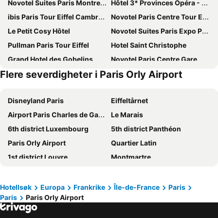
Novotel Suites Paris Montreuil Vincennes
Hôtel 3* Provinces Opéra - Vacances Bleues
ibis Paris Tour Eiffel Cambronne 15ème
Novotel Paris Centre Tour Eiffel
Le Petit Cosy Hôtel
Novotel Suites Paris Expo Porte de Versailles
Pullman Paris Tour Eiffel
Hotel Saint Christophe
Grand Hotel des Gobelins
Novotel Paris Centre Gare Montparnasse
Flere severdigheter i Paris Orly Airport
Novotel Paris 14 Porte d'Orléans
Auteuil Tour Eiffel
Novotel Paris Les Halles
Mercure Paris Montparnasse Pasteur
Disneyland Paris
Eiffeltårnet
ibis budget Paris Porte de Montmartre
Hôtel De Paris Opera
Airport Paris Charles de Gaulle
Le Marais
Hotel Bridget
Novotel Paris 17
6th district Luxembourg
5th district Panthéon
Hotel Trianon Rive Gauche
Timhotel Montmartre
Paris Orly Airport
Quartier Latin
Hotel Eiffel Petit Louvre
Crowne Plaza Paris - Republique by IHG
1st district Louvre
Montmartre
Hôtel 4* Villa Modigliani - Vacances Bleues
ibis budget Orly Chevilly Tram 7
9th district Opéra
3rd district Temple
Avalon Hotel Paris Gare du Nord
Grand Hotel de Paris
4th district Hôtel-de-Ville
Champs Elysées
Star Champs-Elysées
ibis Budget Paris La Villette 19ème
Hotellsøk
Europa
Frankrike
Île-de-France
Paris
Paris
Paris Orly Airport
Gare du Nord Paris
Gare de Lyon
Les Jardins Du Luxembourg
The Originals Boutique, Hôtel Maison Montmartre Paris Les Puces
7th district Palais Bourbon
St-Germain-des-Prés
Hotel Duquesne Eiffel
Hôtel Rosalie