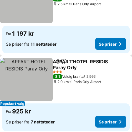
2.5 km til Paris Orly Airport
1 197 kr
Fra
Se priser fra
11 nettsteder
Se priser
APPART'HOTEL RESIDIS
Del
Legg til i favoritter
Paray Orly
Se priser
3 Stjerner
8,1
Veldig bra
2 966
2.0 km til Paris Orly Airport
Populært valg
925 kr
Fra
Se priser fra
7 nettsteder
Se priser