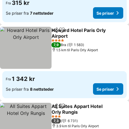
315 kr
Fra
Se priser fra
7 nettsteder
Se priser
Howard Hotel Paris Orly
Del
Legg til i favoritter
Airport
Se priser
4 Stjerner
7,9
Bra
1 583
1.5 km til Paris Orly Airport
1 342 kr
Fra
Se priser fra
8 nettsteder
Se priser
All Suites Appart Hotel
Del
Legg til i favoritter
Orly Rungis
Se priser
3 Stjerner
7,3
6 731
3.9 km til Paris Orly Airport