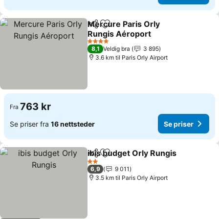
Mercure Paris Orly
Del
Legg til i favoritter
Rungis Aéroport
Se priser
4 Stjerner
8,1
Veldig bra
3 895
3.6 km til Paris Orly Airport
763 kr
Fra
Se priser fra
16 nettsteder
Se priser
ibis budget Orly Rungis
Del
Legg til i favoritter
Se 
2 Stjerner
6,9
9 011
3.5 km til Paris Orly Airport