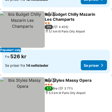
Ibis Budget Chilly Mazarin
Del
Legg til i favoritter
Les Champarts
Se priser
2 Stjerner
7,1
4 405
5.1 km til Paris Orly Airport
Populært valg
526 kr
Fra
Se priser fra
14 nettsteder
Se priser
Ibis Styles Massy Opera
Del
Legg til i favoritter
Se
3 Stjerner
7,7
Bra
3 711
5.5 km til Paris Orly Airport