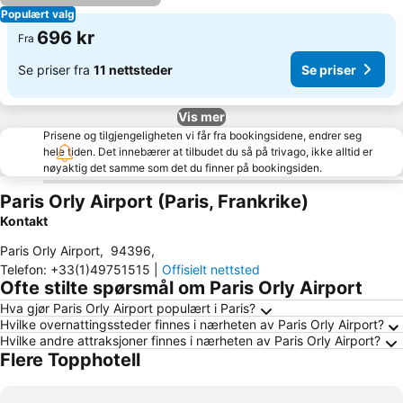
Populært valg
696 kr
Fra
Se priser fra
11 nettsteder
Se priser
Vis mer
Prisene og tilgjengeligheten vi får fra bookingsidene, endrer seg
hele tiden. Det innebærer at tilbudet du så på trivago, ikke alltid er
nøyaktig det samme som det du finner på bookingsiden.
Paris Orly Airport (Paris, Frankrike)
Kontakt
Paris Orly Airport
,
94396
,
Telefon
:
+33(1)49751515
|
Offisielt nettsted
Ofte stilte spørsmål om Paris Orly Airport
Hva gjør Paris Orly Airport populært i Paris?
Hvilke overnattingssteder finnes i nærheten av Paris Orly Airport?
Hvilke andre attraksjoner finnes i nærheten av Paris Orly Airport?
Flere Topphotell