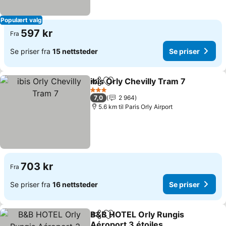
Populært valg
597 kr
Fra
Se priser fra
15 nettsteder
Se priser
ibis Orly Chevilly Tram 7
Del
Legg til i favoritter
Se
3 Stjerner
7,0
2 964
5.6 km til Paris Orly Airport
703 kr
Fra
Se priser fra
16 nettsteder
Se priser
B&B HOTEL Orly Rungis
Del
Legg til i favoritter
Aéroport 3 étoiles