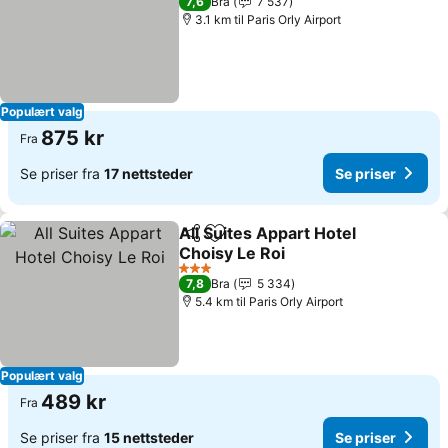
7,6
Bra
7 537
3.1 km til Paris Orly Airport
Populært valg
875 kr
Fra
Se priser fra
17 nettsteder
Se priser
All Suites Appart Hotel
Del
Legg til i favoritter
Choisy Le Roi
Se priser
3 Stjerner
7,8
Bra
5 334
5.4 km til Paris Orly Airport
Populært valg
489 kr
Fra
Se priser fra
15 nettsteder
Se priser