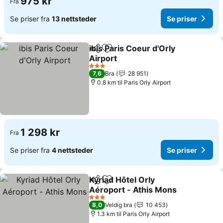
975 kr
Fra
Se priser fra
13 nettsteder
Se priser
ibis Paris Coeur d'Orly
Del
Legg til i favoritter
Airport
Se priser
3 Stjerner
7,6
Bra
28 951
0.8 km til Paris Orly Airport
1 298 kr
Fra
Se priser fra
4 nettsteder
Se priser
Kyriad Hôtel Orly
Del
Legg til i favoritter
Aéroport - Athis Mons
Se priser
3 Stjerner
8,0
Veldig bra
10 453
1.3 km til Paris Orly Airport