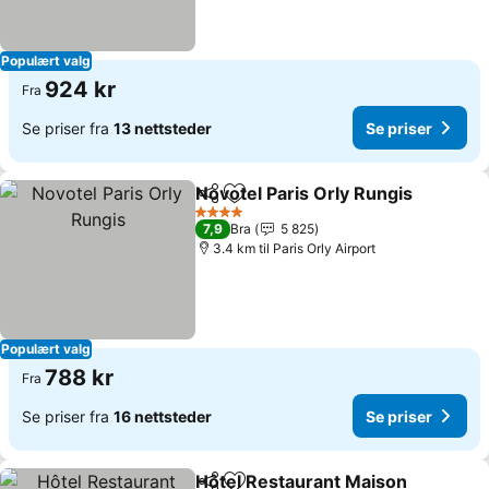
Populært valg
924 kr
Fra
Se priser fra
13 nettsteder
Se priser
Novotel Paris Orly Rungis
Del
Legg til i favoritter
4 Stjerner
7,9
Bra
5 825
3.4 km til Paris Orly Airport
Populært valg
788 kr
Fra
Se priser fra
16 nettsteder
Se priser
Hôtel Restaurant Maison