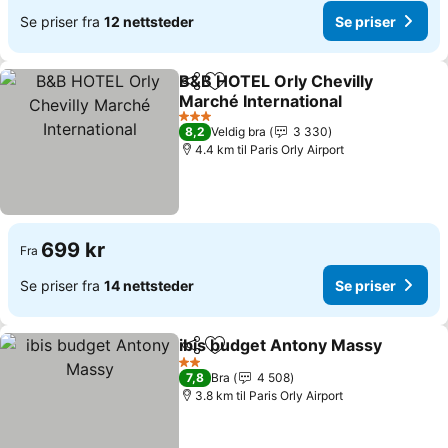
Se priser fra
12 nettsteder
Se priser
B&B HOTEL Orly Chevilly
Del
Legg til i favoritter
Marché International
Se priser
3 Stjerner
8,2
Veldig bra
3 330
4.4 km til Paris Orly Airport
699 kr
Fra
Se priser fra
14 nettsteder
Se priser
ibis budget Antony Massy
Del
Legg til i favoritter
2 Stjerner
7,8
Bra
4 508
3.8 km til Paris Orly Airport