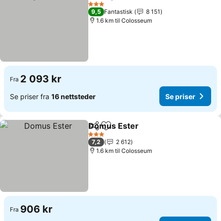
Del
Legg til i favoritter
Se pris
3 Stjerner
9,5
Fantastisk
8 151
1.6 km til Colosseum
2 093 kr
Fra
Se priser fra
16 nettsteder
Se priser
Domus Ester
Del
Legg til i favoritter
Se priser
3 Stjerner
7,2
2 612
1.6 km til Colosseum
906 kr
Fra