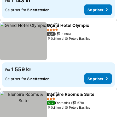
1 143 kr
Fra
Se priser fra
5 nettsteder
Se priser
Grand Hotel Olympic
Del
Legg til i favoritter
Se pr
4 Stjerner
7,2
3 696
0.6 km til St Peters Basilica
1 559 kr
Fra
Se priser fra
8 nettsteder
Se priser
Elenoire Rooms & Suite
Del
Legg til i favoritter
Se 
3 Stjerner
9,2
Fantastisk
678
0.8 km til St Peters Basilica