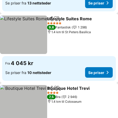
Se priser fra
13 nettsteder
Se priser
Lifestyle Suites Rome
Del
Legg til i favoritter
Se p
5 Stjerner
9,6
Fantastisk
1 298
1.4 km til St Peters Basilica
4 045 kr
Fra
Se priser fra
10 nettsteder
Se priser
Boutique Hotel Trevi
Del
Legg til i favoritter
Se pri
4 Stjerner
7,5
Bra
2 946
1.4 km til Colosseum