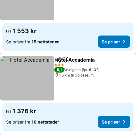
1 553 kr
Fra
Se priser fra
15 nettsteder
Se priser
Hotel Accademia
Del
Legg til i favoritter
Se priser
3 Stjerner
8,1
Veldig bra
6 102
1.5 km til Colosseum
1 376 kr
Fra
Se priser fra
10 nettsteder
Se priser