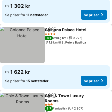
1 302 kr
Fra
Se priser fra
11 nettsteder
Se priser
Colonna Palace Hotel
Del
Legg til i favoritter
Se pr
4 Stjerner
8,1
Veldig bra
3 775
1.8 km til St Peters Basilica
1 622 kr
Fra
Se priser fra
15 nettsteder
Se priser
Chic & Town Luxury
Del
Legg til i favoritter
Rooms
Se priser
3 Stjerner
8,7
Fantastisk
2 307