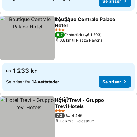
Se priser
Boutique Centrale Palace
Del
Legg til i favoritter
Hotel
Se priser
3 Stjerner
8,7
Fantastisk
1 503
0.8 km til Piazza Navona
1 233 kr
Fra
Se priser fra
14 nettsteder
Se priser
Hotel Trevi - Gruppo
Del
Legg til i favoritter
Trevi Hotels
Se priser
3 Stjerner
7,3
4 446
1.3 km til Colosseum