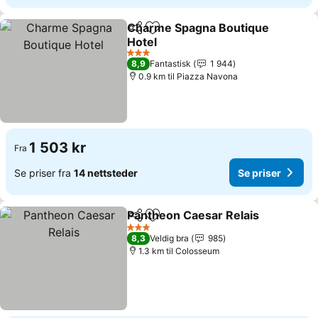
Charme Spagna Boutique
Del
Legg til i favoritter
Hotel
Se priser
3 Stjerner
8,9
Fantastisk
1 944
0.9 km til Piazza Navona
1 503 kr
Fra
Se priser fra
14 nettsteder
Se priser
Pantheon Caesar Relais
Del
Legg til i favoritter
Se
3 Stjerner
8,3
Veldig bra
985
1.3 km til Colosseum