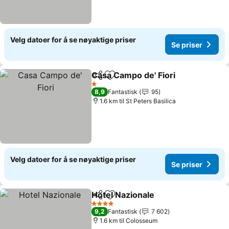
Velg datoer for å se nøyaktige priser
Se priser
Casa Campo de' Fiori
Del
Legg til i favoritter
Se pr
1 Stjerner
8,9
Fantastisk
95
1.6 km til St Peters Basilica
Velg datoer for å se nøyaktige priser
Se priser
Hotel Nazionale
Del
Legg til i favoritter
Se priser
4 Stjerner
9,2
Fantastisk
7 602
1.6 km til Colosseum