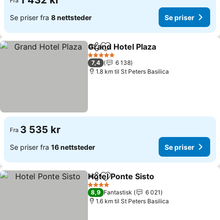
1 432 kr
Fra
Se priser fra
8 nettsteder
Se priser
Grand Hotel Plaza
Del
Legg til i favoritter
Se prise
5 Stjerner
7,4
6 138
1.8 km til St Peters Basilica
3 535 kr
Fra
Se priser fra
16 nettsteder
Se priser
Hotel Ponte Sisto
Del
Legg til i favoritter
Se priser
4 Stjerner
8,9
Fantastisk
6 021
1.6 km til St Peters Basilica