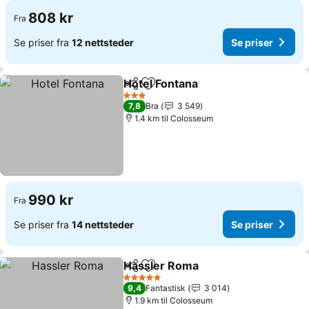
808 kr
Fra
Se priser fra
12 nettsteder
Se priser
Hotel Fontana
Del
Legg til i favoritter
Se priser
3 Stjerner
7,8
Bra
3 549
1.4 km til Colosseum
990 kr
Fra
Se priser fra
14 nettsteder
Se priser
Hassler Roma
Del
Legg til i favoritter
Se priser
5 Stjerner
9,4
Fantastisk
3 014
1.9 km til Colosseum