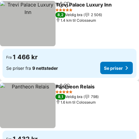
Trevi Palace Luxury Inn
Del
Legg til i favoritter
Se 
5 Stjerner
8,2
Veldig bra
2 506
1.4 km til Colosseum
1 466 kr
Fra
Se priser fra
9 nettsteder
Se priser
Pantheon Relais
Del
Legg til i favoritter
Se priser
5 Stjerner
8,1
Veldig bra
798
1.6 km til Colosseum