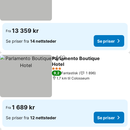
13 359 kr
Fra
Se priser fra
14 nettsteder
Se priser
Parlamento Boutique
Del
Legg til i favoritter
Hotel
Se priser
3 Stjerner
9,2
Fantastisk
1 896
1.7 km til Colosseum
1 689 kr
Fra
Se priser fra
12 nettsteder
Se priser