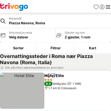
Favoritter
Logg i
Me
Reisemål
Piazza Navona, Roma
Ankomst/avreise
Gjester og rom
Velg datoer
2 gjester, 1 rom
Sorter
Filtrer
Kart
Overnattingssteder i Roma nær Piazza
Navona (Roma, Italia)
Slik påvirkes søkeresultatene av provisjon
Hotel Elite
Del
Legg til i favoritter
Se priser
3 Stjerner
8,0
Veldig bra
1 496
1.7 km til Colosseum