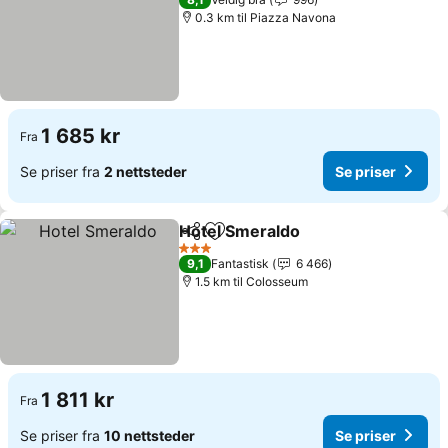
0.3 km til Piazza Navona
1 685 kr
Fra
Se priser fra
2 nettsteder
Se priser
Hotel Smeraldo
Del
Legg til i favoritter
Se priser
3 Stjerner
9,1
Fantastisk
6 466
1.5 km til Colosseum
1 811 kr
Fra
Se priser fra
10 nettsteder
Se priser