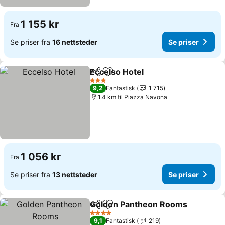
1 155 kr
Fra
Se priser fra
16 nettsteder
Se priser
Eccelso Hotel
Del
Legg til i favoritter
Se priser
3 Stjerner
9,2
Fantastisk
1 715
1.4 km til Piazza Navona
1 056 kr
Fra
Se priser fra
13 nettsteder
Se priser
Golden Pantheon Rooms
Del
Legg til i favoritter
S
4 Stjerner
9,1
Fantastisk
219