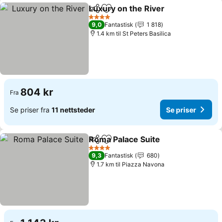
Luxury on the River
Del
Legg til i favoritter
Se pris
4 Stjerner
9,0
Fantastisk
1 818
1.4 km til St Peters Basilica
804 kr
Fra
Se priser fra
11 nettsteder
Se priser
Roma Palace Suite
Del
Legg til i favoritter
Se prise
4 Stjerner
9,3
Fantastisk
680
1.7 km til Piazza Navona