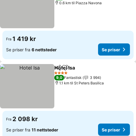
0.6 km til Piazza Navona
1 419 kr
Fra
Se priser fra
6 nettsteder
Se priser
Hotel Isa
Del
Legg til i favoritter
Se priser
4 Stjerner
9,0
Fantastisk
3 994
1.1 km til St Peters Basilica
2 098 kr
Fra
Se priser fra
11 nettsteder
Se priser