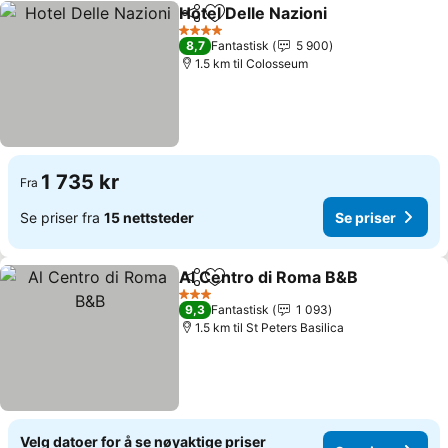
Hotel Delle Nazioni
Del
Legg til i favoritter
Se pris
4 Stjerner
8,7
Fantastisk
5 900
1.5 km til Colosseum
1 735 kr
Fra
Se priser fra
15 nettsteder
Se priser
Al Centro di Roma B&B
Del
Legg til i favoritter
Se 
3 Stjerner
9,3
Fantastisk
1 093
1.5 km til St Peters Basilica
Velg datoer for å se nøyaktige priser