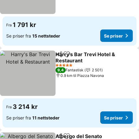
1 791 kr
Fra
Se priser fra
15 nettsteder
Se priser
Harry's Bar Trevi Hotel &
Del
Legg til i favoritter
Restaurant
Se priser
5 Stjerner
9,4
Fantastisk
2 501
0.9 km til Piazza Navona
3 214 kr
Fra
Se priser fra
11 nettsteder
Se priser
Albergo del Senato