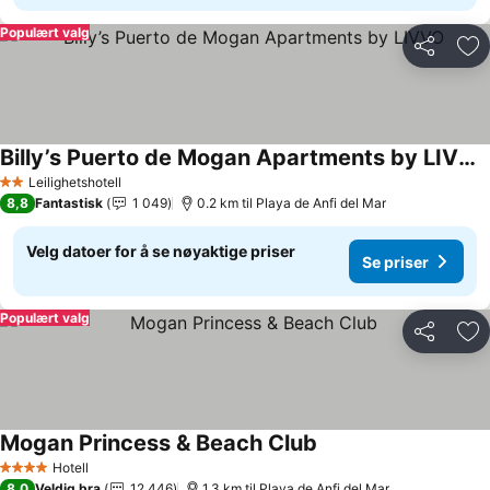
Populært valg
Del
Leg
Billy’s Puerto de Mogan Apartments by LIVVO
Leilighetshotell
2 Stjerner
8,8
Fantastisk
1 049
0.2 km til Playa de Anfi del Mar
Velg datoer for å se nøyaktige priser
Se priser
Populært valg
Del
Leg
Mogan Princess & Beach Club
Hotell
4 Stjerner
8,0
Veldig bra
12 446
1.3 km til Playa de Anfi del Mar