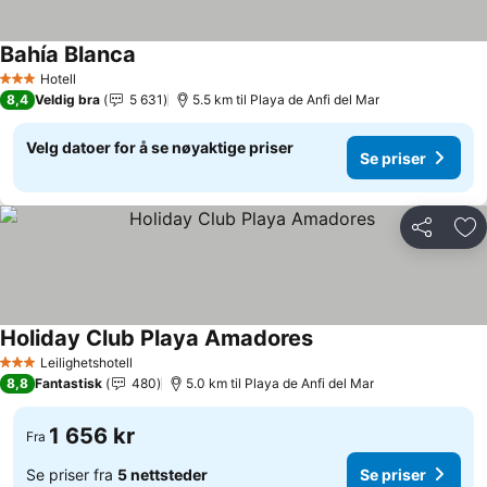
Bahía Blanca
Hotell
3 Stjerner
8,4
Veldig bra
5 631
5.5 km til Playa de Anfi del Mar
Velg datoer for å se nøyaktige priser
Se priser
Del
Leg
Holiday Club Playa Amadores
Leilighetshotell
3 Stjerner
8,8
Fantastisk
480
5.0 km til Playa de Anfi del Mar
1 656 kr
Fra
Se priser fra
5 nettsteder
Se priser