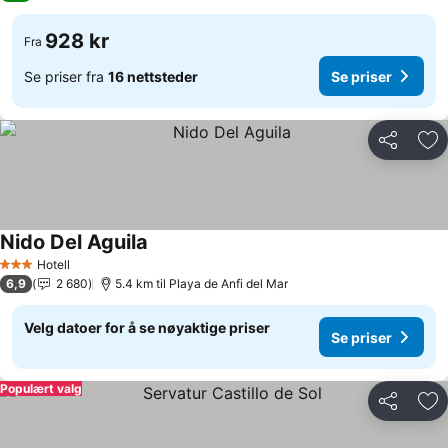
928 kr
Fra
Se priser fra
16 nettsteder
Se priser
Del
Leg
Nido Del Aguila
Hotell
3 Stjerner
6,9
2 680
5.4 km til Playa de Anfi del Mar
Velg datoer for å se nøyaktige priser
Se priser
Populært valg
Del
Leg