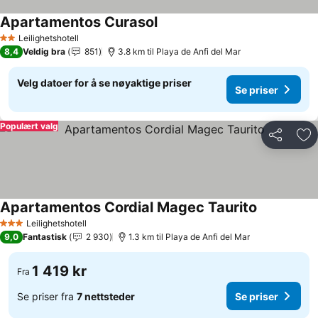
Apartamentos Curasol
Leilighetshotell
2 Stjerner
8,4
Veldig bra
851
3.8 km til Playa de Anfi del Mar
Velg datoer for å se nøyaktige priser
Se priser
Populært valg
Del
Leg
Apartamentos Cordial Magec Taurito
Leilighetshotell
3 Stjerner
9,0
Fantastisk
2 930
1.3 km til Playa de Anfi del Mar
1 419 kr
Fra
Se priser fra
7 nettsteder
Se priser