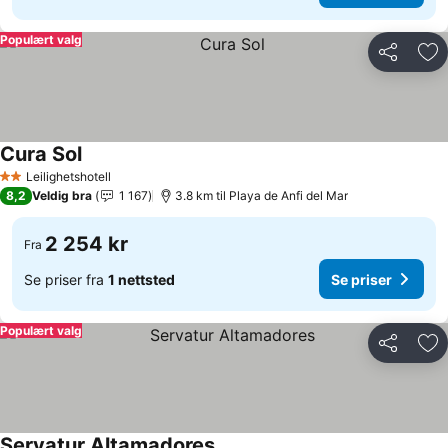
Populært valg
Del
Leg
Cura Sol
Leilighetshotell
2 Stjerner
8,2
Veldig bra
1 167
3.8 km til Playa de Anfi del Mar
2 254 kr
Fra
Se priser fra
1 nettsted
Se priser
Populært valg
Del
Leg
Servatur Altamadores