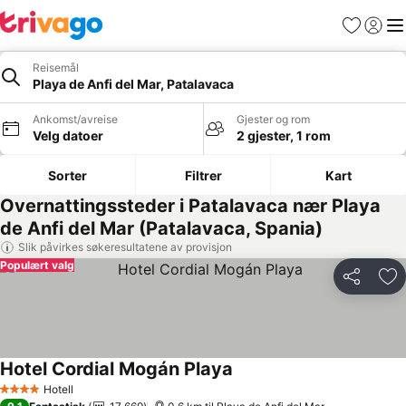
Favoritter
Logg i
Me
Reisemål
Playa de Anfi del Mar, Patalavaca
Ankomst/avreise
Gjester og rom
Velg datoer
2 gjester, 1 rom
Sorter
Filtrer
Kart
Overnattingssteder i Patalavaca nær Playa
de Anfi del Mar (Patalavaca, Spania)
Slik påvirkes søkeresultatene av provisjon
Populært valg
Del
Leg
Hotel Cordial Mogán Playa
Hotell
4 Stjerner