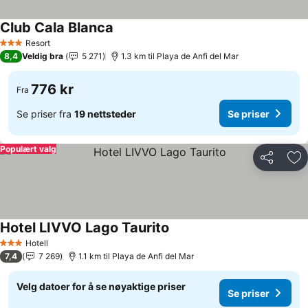
Club Cala Blanca
Resort
3 Stjerner
8,4
Veldig bra
5 271
1.3 km til Playa de Anfi del Mar
776 kr
Fra
Se priser fra
19 nettsteder
Se priser
Populært valg
Del
Leg
Hotel LIVVO Lago Taurito
Hotell
3 Stjerner
7,4
7 269
1.1 km til Playa de Anfi del Mar
Velg datoer for å se nøyaktige priser
Se priser