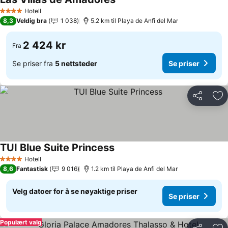
Hotell
4 Stjerner
8,3
Veldig bra
1 038
5.2 km til Playa de Anfi del Mar
2 424 kr
Fra
Se priser fra
5 nettsteder
Se priser
Del
Leg
TUI Blue Suite Princess
Hotell
4 Stjerner
8,6
Fantastisk
9 016
1.2 km til Playa de Anfi del Mar
Velg datoer for å se nøyaktige priser
Se priser
Populært valg