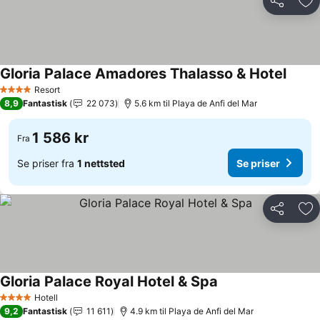
Del
Leg
Gloria Palace Amadores Thalasso & Hotel
Resort
4 Stjerner
8,9
Fantastisk
22 073
5.6 km til Playa de Anfi del Mar
1 586 kr
Fra
Se priser fra
1 nettsted
Se priser
Del
Leg
Gloria Palace Royal Hotel & Spa
Hotell
4 Stjerner
9,2
Fantastisk
11 611
4.9 km til Playa de Anfi del Mar