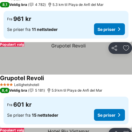
3 Stjerner
8,1
Veldig bra
4 782
5.3 km til Playa de Anfi del Mar
961 kr
Fra
Se priser fra
11 nettsteder
Se priser
Populært valg
Del
Leg
Grupotel Revoli
Leilighetshotell
4 Stjerner
8,4
Veldig bra
5 181
5.9 km til Playa de Anfi del Mar
601 kr
Fra
Se priser fra
15 nettsteder
Se priser
Populært valg