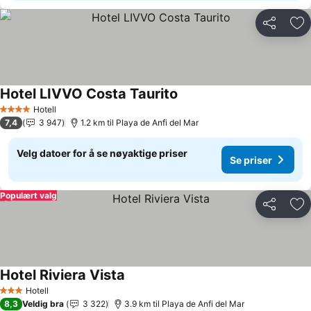
Del
Leg
Hotel LIVVO Costa Taurito
Hotell
4 Stjerner
7,4
3 947
1.2 km til Playa de Anfi del Mar
Velg datoer for å se nøyaktige priser
Se priser
Populært valg
Del
Leg
Hotel Riviera Vista
Hotell
3 Stjerner
8,3
Veldig bra
3 322
3.9 km til Playa de Anfi del Mar