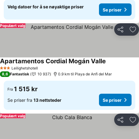
Velg datoer for å se nøyaktige priser
Se priser
Populært valg
Del
Leg
Apartamentos Cordial Mogán Valle
Leilighetshotell
3 Stjerner
8,6
Fantastisk
10 937
0.9 km til Playa de Anfi del Mar
1 515 kr
Fra
Se priser fra
13 nettsteder
Se priser
Populært valg
Del
Leg