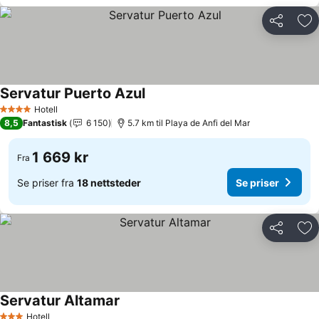
Del
Leg
Servatur Puerto Azul
Hotell
4 Stjerner
8,5
Fantastisk
6 150
5.7 km til Playa de Anfi del Mar
1 669 kr
Fra
Se priser fra
18 nettsteder
Se priser
Del
Leg
Servatur Altamar
Hotell