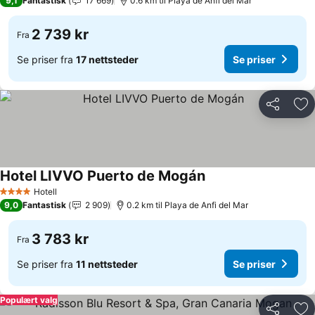
9,1
Fantastisk
17 669
0.6 km til Playa de Anfi del Mar
2 739 kr
Fra
Se priser fra
17 nettsteder
Se priser
Del
Leg
Hotel LIVVO Puerto de Mogán
Hotell
4 Stjerner
9,0
Fantastisk
2 909
0.2 km til Playa de Anfi del Mar
3 783 kr
Fra
Se priser fra
11 nettsteder
Se priser
Populært valg