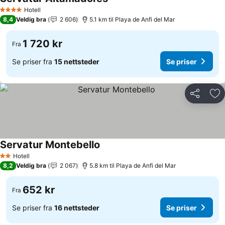
Hotell
4 Stjerner
8,4
Veldig bra
2 606
5.1 km til Playa de Anfi del Mar
1 720 kr
Fra
Se priser fra
15 nettsteder
Se priser
Del
Leg
Servatur Montebello
Hotell
2 Stjerner
8,2
Veldig bra
2 067
5.8 km til Playa de Anfi del Mar
652 kr
Fra
Se priser fra
16 nettsteder
Se priser