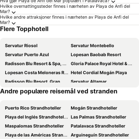
Hva gjør Playa de Anfi del Mar populært i Patalavaca?
Hvilke overnattingssteder finnes i nærheten av Playa de Anfi del
Mar?
Hvilke andre attraksjoner finnes i nærheten av Playa de Anfi del
Mar?
Flere Topphotell
Servatur Riosol
Servatur Montebello
Servatur Puerto Azul
Lopesan Baobab Resort
Radisson Blu Resort & Spa, Gran Canaria Mogan
Gloria Palace Royal Hotel & Spa
Lopesan Costa Meloneras Resort & SPA
Hotel Cordial Mogán Playa
Radisson Blu Resort, Gran Canaria
Servatur Altamar
Andre populære reisemål ved stranden
Servatur Waikiki
LIVVO Monte Carrera Holiday Homes
Bahía Blanca
Lopesan Villa del Conde Resort & Thalasso
Puerto Rico Strandhoteller
Mogán Strandhoteller
Servatur Casablanca Suites & Spa
Palm Oasis Maspalomas
Playa del Inglés Strandhoteller
Las Palmas Strandhoteller
Servatur Don Miguel - Adults Only
Sholeo Lodges Maspalomas
Maspalomas Strandhoteller
Patalavaca Strandhoteller
Hotel Riviera Vista
Princess Taurito
Playa de las Américas Strandhoteller
Arguineguín Strandhoteller
Servatur Altamadores
Mogan Princess & Beach Club