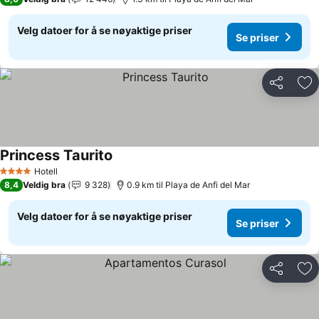
Velg datoer for å se nøyaktige priser
Se priser
Del
Leg
Princess Taurito
Hotell
4 Stjerner
8,4
Veldig bra
9 328
0.9 km til Playa de Anfi del Mar
Velg datoer for å se nøyaktige priser
Se priser
Del
Leg