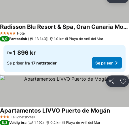
Del
Leg
Radisson Blu Resort & Spa, Gran Canaria Mogan
Hotell
5 Stjerner
8,9
Fantastisk
13 143
1.0 km til Playa de Anfi del Mar
1 896 kr
Fra
Se priser fra
17 nettsteder
Se priser
Del
Leg
Apartamentos LIVVO Puerto de Mogán
Leilighetshotell
3 Stjerner
8,3
Veldig bra
1 192
0.2 km til Playa de Anfi del Mar