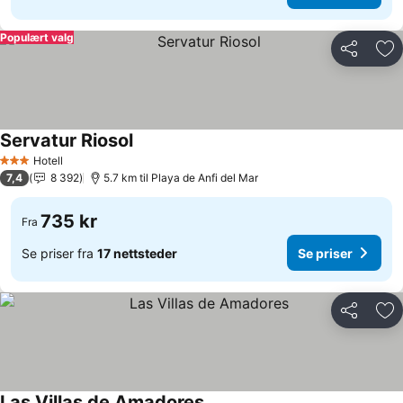
Populært valg
Del
Leg
Servatur Riosol
Hotell
3 Stjerner
7,4
8 392
5.7 km til Playa de Anfi del Mar
735 kr
Fra
Se priser fra
17 nettsteder
Se priser
Del
Leg
Las Villas de Amadores