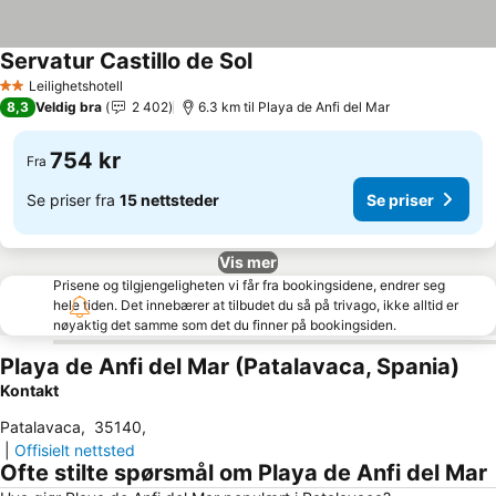
Servatur Castillo de Sol
Leilighetshotell
2 Stjerner
8,3
Veldig bra
2 402
6.3 km til Playa de Anfi del Mar
754 kr
Fra
Se priser fra
15 nettsteder
Se priser
Vis mer
Prisene og tilgjengeligheten vi får fra bookingsidene, endrer seg
hele tiden. Det innebærer at tilbudet du så på trivago, ikke alltid er
nøyaktig det samme som det du finner på bookingsiden.
Playa de Anfi del Mar (Patalavaca, Spania)
Kontakt
Patalavaca
,
35140
,
|
Offisielt nettsted
Ofte stilte spørsmål om Playa de Anfi del Mar