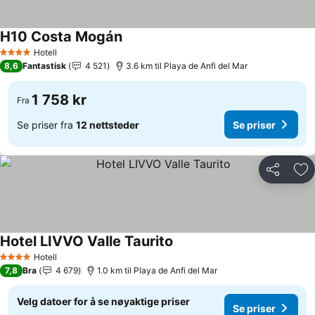
H10 Costa Mogán
Hotell
4 Stjerner
8,6
Fantastisk
4 521
3.6 km til Playa de Anfi del Mar
1 758 kr
Fra
Se priser fra
12 nettsteder
Se priser
Del
Leg
Hotel LIVVO Valle Taurito
Hotell
4 Stjerner
7,8
Bra
4 679
1.0 km til Playa de Anfi del Mar
Velg datoer for å se nøyaktige priser
Se priser