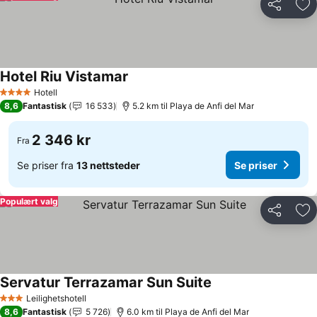
Del
Leg
Hotel Riu Vistamar
Hotell
4 Stjerner
8,6
Fantastisk
16 533
5.2 km til Playa de Anfi del Mar
2 346 kr
Fra
Se priser fra
13 nettsteder
Se priser
Populært valg
Del
Leg
Servatur Terrazamar Sun Suite
Leilighetshotell
3 Stjerner
8,6
Fantastisk
5 726
6.0 km til Playa de Anfi del Mar