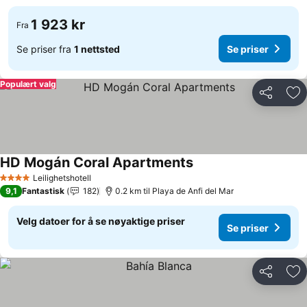
1 923 kr
Fra
Se priser fra
1 nettsted
Se priser
Populært valg
Del
Leg
HD Mogán Coral Apartments
Leilighetshotell
4 Stjerner
9,1
Fantastisk
182
0.2 km til Playa de Anfi del Mar
Velg datoer for å se nøyaktige priser
Se priser
Del
Leg