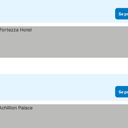
Se p
Se p