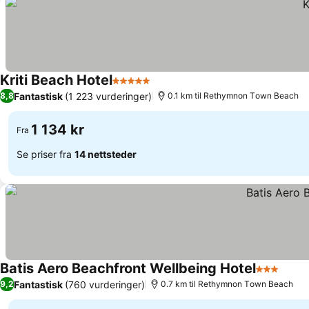
Kriti Beach Hotel
5 Stjerner
Fantastisk
(1 223 vurderinger)
8,8
0.1 km til Rethymnon Τown Beach
1 134 kr
Fra
Se priser fra
14 nettsteder
Batis Aero Beachfront Wellbeing Hotel
3 Stjerner
Fantastisk
(760 vurderinger)
9,2
0.7 km til Rethymnon Τown Beach