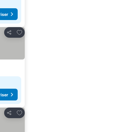
riser
Legg til i favoritter
Del
riser
Legg til i favoritter
Del