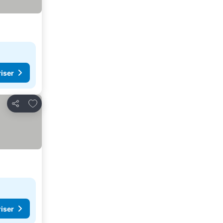
riser
Legg til i favoritter
Del
riser