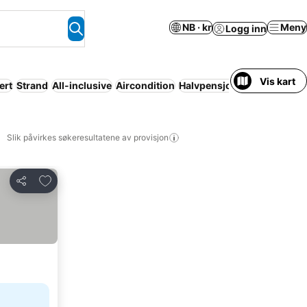
NB · kr
Meny
Logg inn
Vis kart
ert
Strand
All-inclusive
Aircondition
Halvpensjon
Leilighetshote
Slik påvirkes søkeresultatene av provisjon
Legg til i favoritter
Del