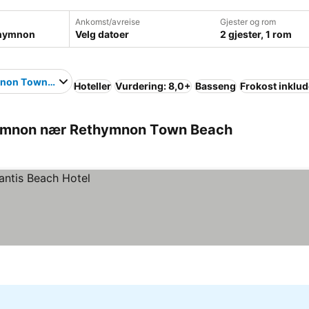
Ankomst/avreise
Gjester og rom
Velg datoer
2 gjester, 1 rom
non Τown Beach
Hoteller
Vurdering: 8,0+
Basseng
Frokost inklud
hymnon nær Rethymnon Τown Beach