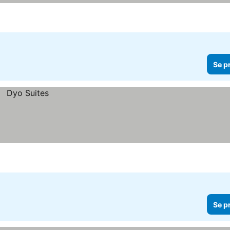
Se p
Se p