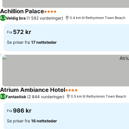
Achillion Palace
4 Stjerner
Veldig bra
(1 592 vurderinger)
8,2
0.4 km til Rethymnon Τown Beach
572 kr
Fra
Se priser fra
17 nettsteder
Atrium Ambiance Hotel
4 Stjerner
Fantastisk
(2 844 vurderinger)
9,0
0.5 km til Rethymnon Τown Beach
986 kr
Fra
Se priser fra
16 nettsteder