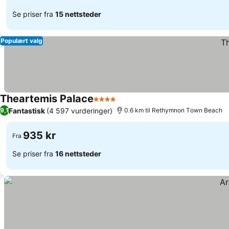
Se priser fra
15 nettsteder
Populært valg
Theartemis Palace
4 Stjerner
Fantastisk
(4 597 vurderinger)
9,1
0.6 km til Rethymnon Τown Beach
935 kr
Fra
Se priser fra
16 nettsteder