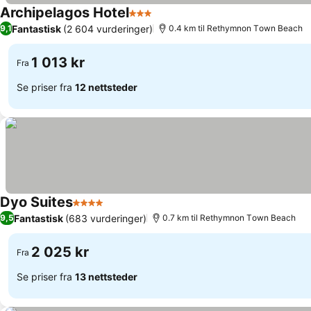
Archipelagos Hotel
3 Stjerner
Fantastisk
(2 604 vurderinger)
9,1
0.4 km til Rethymnon Τown Beach
1 013 kr
Fra
Se priser fra
12 nettsteder
Dyo Suites
4 Stjerner
Fantastisk
(683 vurderinger)
9,5
0.7 km til Rethymnon Τown Beach
2 025 kr
Fra
Se priser fra
13 nettsteder