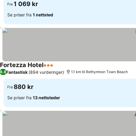
1 069 kr
Fra
Se priser fra
1 nettsted
Fortezza Hotel
3 Stjerner
Fantastisk
(894 vurderinger)
8,8
1.1 km til Rethymnon Τown Beach
880 kr
Fra
Se priser fra
13 nettsteder