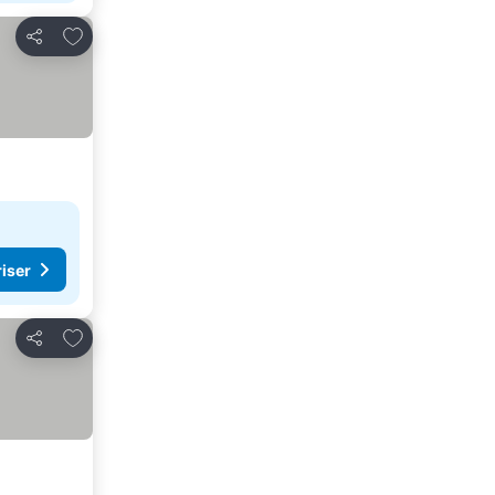
Legg til i favoritter
Del
riser
Legg til i favoritter
Del