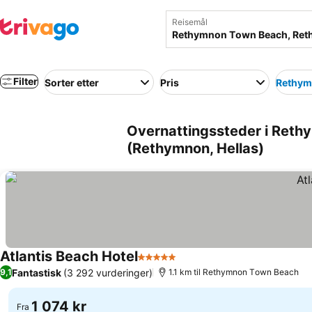
Reisemål
Filter
Sorter etter
Pris
Rethym
Overnattingssteder i Ret
(Rethymnon, Hellas)
Atlantis Beach Hotel
5 Stjerner
Fantastisk
(3 292 vurderinger)
9,1
1.1 km til Rethymnon Τown Beach
1 074 kr
Fra