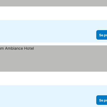
Se p
Se p