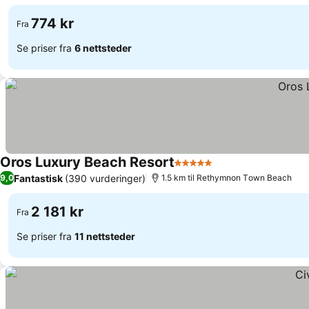
774 kr
Fra
Se priser fra
6 nettsteder
Oros Luxury Beach Resort
5 Stjerner
Fantastisk
(390 vurderinger)
9,0
1.5 km til Rethymnon Τown Beach
2 181 kr
Fra
Se priser fra
11 nettsteder