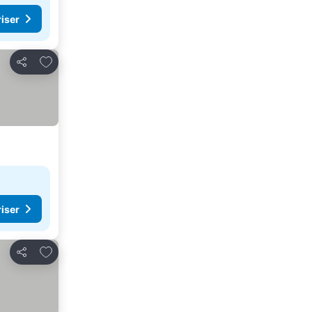
riser
Legg til i favoritter
Del
riser
Legg til i favoritter
Del