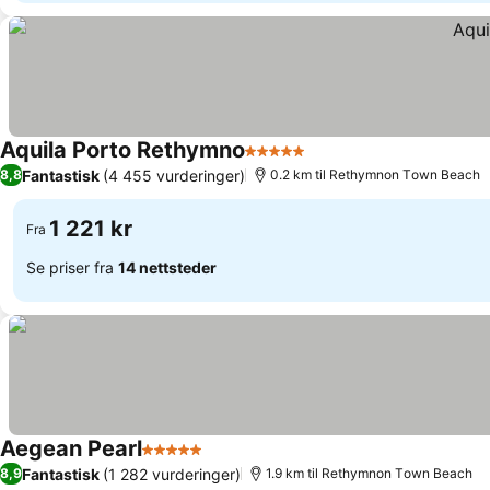
Aquila Porto Rethymno
5 Stjerner
Fantastisk
(4 455 vurderinger)
8,8
0.2 km til Rethymnon Τown Beach
1 221 kr
Fra
Se priser fra
14 nettsteder
Aegean Pearl
5 Stjerner
Fantastisk
(1 282 vurderinger)
8,9
1.9 km til Rethymnon Τown Beach