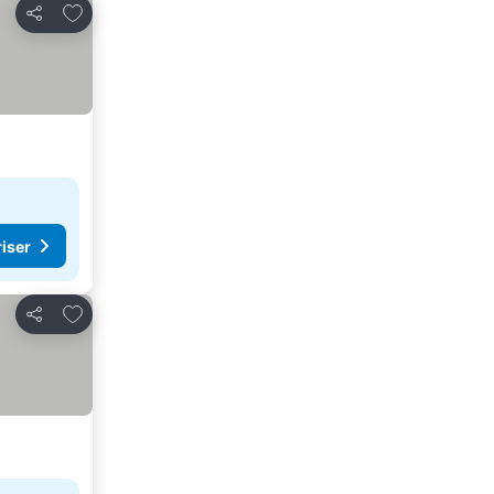
Legg til i favoritter
Del
riser
Legg til i favoritter
Del