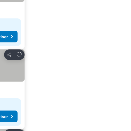
riser
Legg til i favoritter
Del
riser