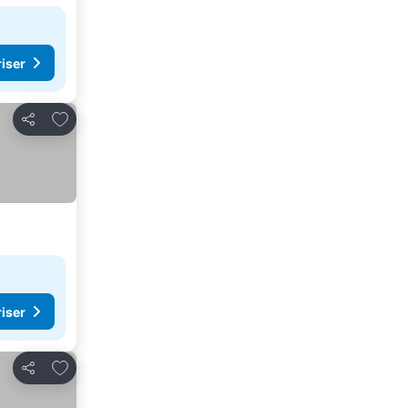
riser
Legg til i favoritter
Del
riser
Legg til i favoritter
Del