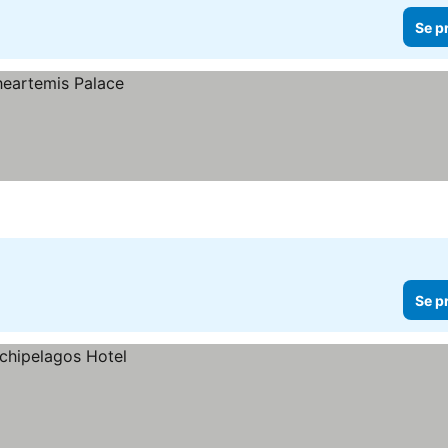
Se p
Se p