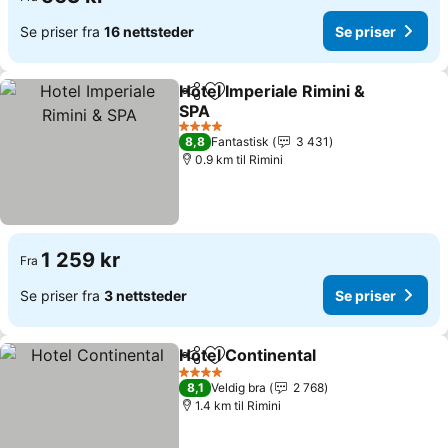
Se priser fra
16 nettsteder
Se priser
Hotel Imperiale Rimini &
Del
Legg til i favoritter
SPA
Se priser
4 Stjerner
8,8
Fantastisk
3 431
0.9 km til Rimini
1 259 kr
Fra
Se priser fra
3 nettsteder
Se priser
Hotel Continental
Del
Legg til i favoritter
Se priser
4 Stjerner
8,1
Veldig bra
2 768
1.4 km til Rimini