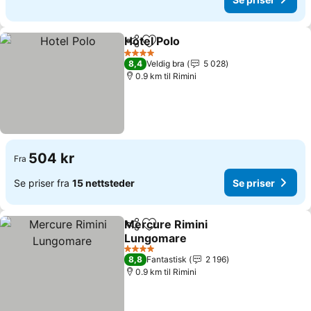
Hotel Polo
Del
Legg til i favoritter
Se priser
4 Stjerner
8,4
Veldig bra
5 028
0.9 km til Rimini
504 kr
Fra
Se priser fra
15 nettsteder
Se priser
Mercure Rimini
Del
Legg til i favoritter
Lungomare
Se priser
4 Stjerner
8,8
Fantastisk
2 196
0.9 km til Rimini