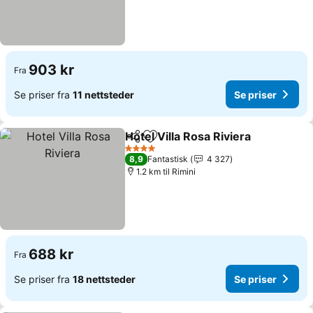
903 kr
Fra
Se priser fra
11 nettsteder
Se priser
Hotel Villa Rosa Riviera
Del
Legg til i favoritter
Se 
4 Stjerner
8,9
Fantastisk
4 327
1.2 km til Rimini
688 kr
Fra
Se priser fra
18 nettsteder
Se priser