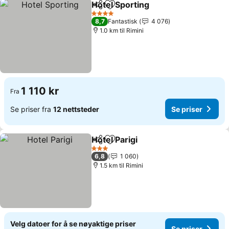
Hotel Sporting
Del
Legg til i favoritter
Se priser
4 Stjerner
8,7
Fantastisk
4 076
1.0 km til Rimini
1 110 kr
Fra
Se priser fra
12 nettsteder
Se priser
Hotel Parigi
Del
Legg til i favoritter
Se priser
3 Stjerner
6,8
1 060
1.5 km til Rimini
Velg datoer for å se nøyaktige priser
Se priser