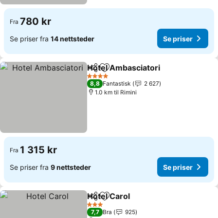
780 kr
Fra
Se priser fra
14 nettsteder
Se priser
Hotel Ambasciatori
Del
Legg til i favoritter
Se pris
4 Stjerner
8,8
Fantastisk
2 627
1.0 km til Rimini
1 315 kr
Fra
Se priser fra
9 nettsteder
Se priser
Hotel Carol
Del
Legg til i favoritter
Se priser
3 Stjerner
7,7
Bra
925