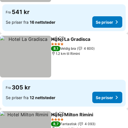
541 kr
Fra
Se priser fra
16 nettsteder
Se priser
Hotel La Gradisca
Del
Legg til i favoritter
Se priser
4 Stjerner
8,1
Veldig bra
4 600
1.2 km til Rimini
305 kr
Fra
Se priser fra
12 nettsteder
Se priser
Hotel Milton Rimini
Del
Legg til i favoritter
Se pris
4 Stjerner
8,7
Fantastisk
4 093