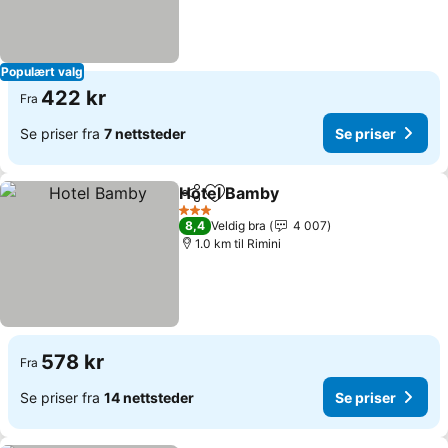
Populært valg
422 kr
Fra
Se priser fra
7 nettsteder
Se priser
Hotel Bamby
Del
Legg til i favoritter
Se priser
3 Stjerner
8,4
Veldig bra
4 007
1.0 km til Rimini
578 kr
Fra
Se priser fra
14 nettsteder
Se priser