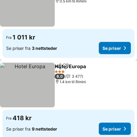
0.5 km til Rimini
1 011 kr
Fra
Se priser fra
3 nettsteder
Se priser
Hotel Europa
Del
Legg til i favoritter
Se priser
3 Stjerner
6,0
3 477
1.4 km til Rimini
418 kr
Fra
Se priser fra
9 nettsteder
Se priser