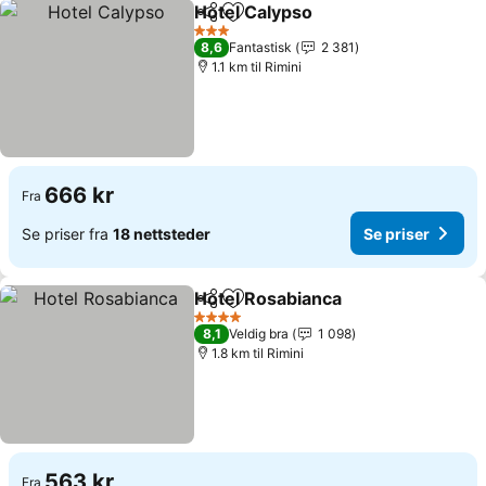
Hotel Calypso
Del
Legg til i favoritter
Se priser
3 Stjerner
8,6
Fantastisk
2 381
1.1 km til Rimini
666 kr
Fra
Se priser fra
18 nettsteder
Se priser
Hotel Rosabianca
Del
Legg til i favoritter
Se priser
4 Stjerner
8,1
Veldig bra
1 098
1.8 km til Rimini
563 kr
Fra