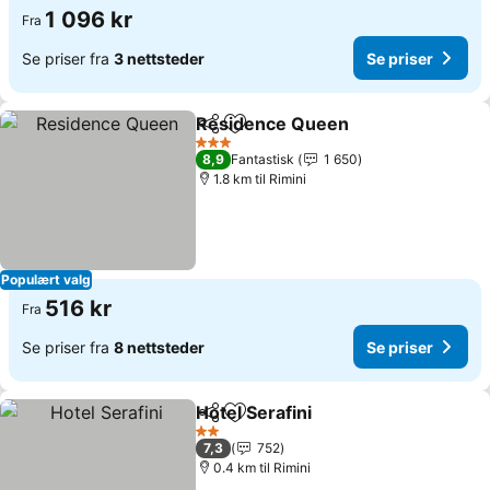
1 096 kr
Fra
Se priser fra
3 nettsteder
Se priser
Residence Queen
Del
Legg til i favoritter
Se prise
3 Stjerner
8,9
Fantastisk
1 650
1.8 km til Rimini
Populært valg
516 kr
Fra
Se priser fra
8 nettsteder
Se priser
Hotel Serafini
Del
Legg til i favoritter
Se priser
2 Stjerner
7,3
752
0.4 km til Rimini