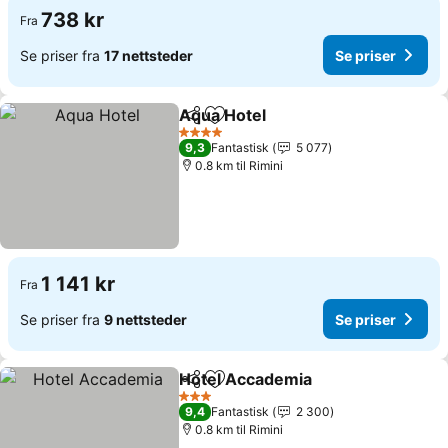
738 kr
Fra
Se priser fra
17 nettsteder
Se priser
Aqua Hotel
Del
Legg til i favoritter
Se priser
4 Stjerner
9,3
Fantastisk
5 077
0.8 km til Rimini
1 141 kr
Fra
Se priser fra
9 nettsteder
Se priser
Hotel Accademia
Del
Legg til i favoritter
Se priser
3 Stjerner
9,4
Fantastisk
2 300
0.8 km til Rimini