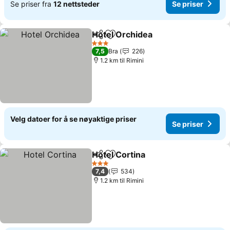
Se priser fra
12 nettsteder
Se priser
Hotel Orchidea
Del
Legg til i favoritter
Se priser
3 Stjerner
7,5
Bra
226
1.2 km til Rimini
Velg datoer for å se nøyaktige priser
Se priser
Hotel Cortina
Del
Legg til i favoritter
Se priser
3 Stjerner
7,4
534
1.2 km til Rimini