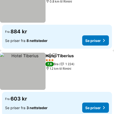
0.8 km til Rimini
884 kr
Fra
Se priser fra
8 nettsteder
Se priser
Hotel Tiberius
Del
Legg til i favoritter
Se priser
3 Stjerner
7,8
Bra
1 224
1.2 km til Rimini
603 kr
Fra
Se priser fra
3 nettsteder
Se priser