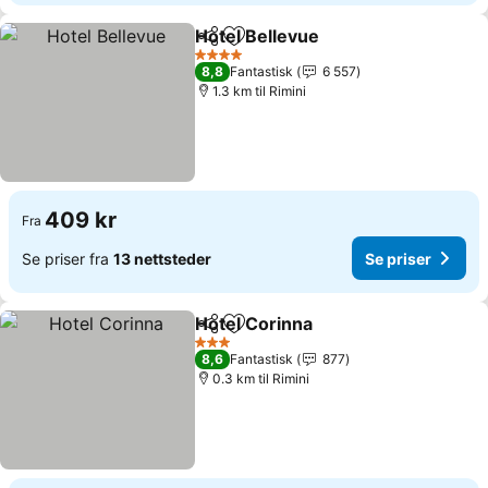
Hotel Bellevue
Del
Legg til i favoritter
Se priser
4 Stjerner
8,8
Fantastisk
6 557
1.3 km til Rimini
409 kr
Fra
Se priser fra
13 nettsteder
Se priser
Hotel Corinna
Del
Legg til i favoritter
Se priser
3 Stjerner
8,6
Fantastisk
877
0.3 km til Rimini