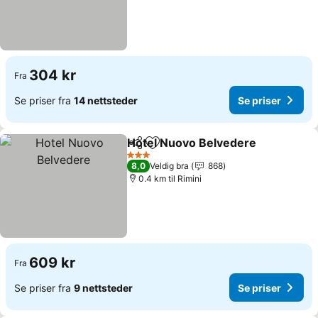
304 kr
Fra
Se priser fra
14 nettsteder
Se priser
Hotel Nuovo Belvedere
Del
Legg til i favoritter
Se 
3 Stjerner
8,0
Veldig bra
868
0.4 km til Rimini
609 kr
Fra
Se priser fra
9 nettsteder
Se priser