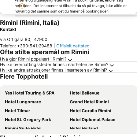
Prisene og tilgjengeligheten vi får fra bookingsidene, endrer seg
hele tiden. Det innebærer at tilbudet du så på trivago, ikke alltid er
nøyaktig det samme som det du finner på bookingsiden.
Rimini (Rimini, Italia)
Kontakt
via Ortigara 80
,
47900
,
Telefon
:
+390(541)29488
|
Offisielt nettsted
Ofte stilte spørsmål om Rimini
Hva gjør Rimini populært i Rimini?
Hvilke overnattingssteder finnes i nærheten av Rimini?
Hvilke andre attraksjoner finnes i nærheten av Rimini?
Flere Topphotell
Yes Hotel Touring & SPA
Hotel Bellevue
Hotel Lungomare
Grand Hotel Rimini
Hotel Tilmar
Hotel Corallo Rimini
Hotel St. Gregory Park
Hotel Diplomat Palace
Rimini Suite Hotel
Hotel Holland