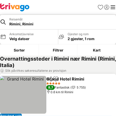
Favoritter
Logg i
Me
Reisemål
Rimini, Rimini
Ankomst/avreise
Gjester og rom
Velg datoer
2 gjester, 1 rom
Sorter
Filtrer
Kart
Overnattingssteder i Rimini nær Rimini (Rimini,
Italia)
Slik påvirkes søkeresultatene av provisjon
Grand Hotel Rimini
Del
Legg til i favoritter
Se prise
5 Stjerner
8,7
Fantastisk
5 755
0.6 km til Rimini
Populært valg