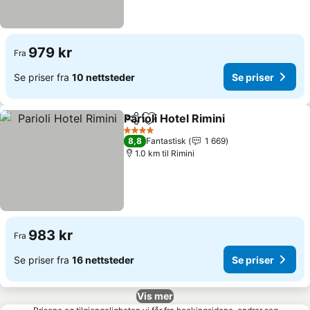
979 kr
Fra
Se priser fra
10 nettsteder
Se priser
Parioli Hotel Rimini
Del
Legg til i favoritter
Se prise
4 Stjerner
8,8
Fantastisk
1 669
1.0 km til Rimini
983 kr
Fra
Se priser fra
16 nettsteder
Se priser
Vis mer