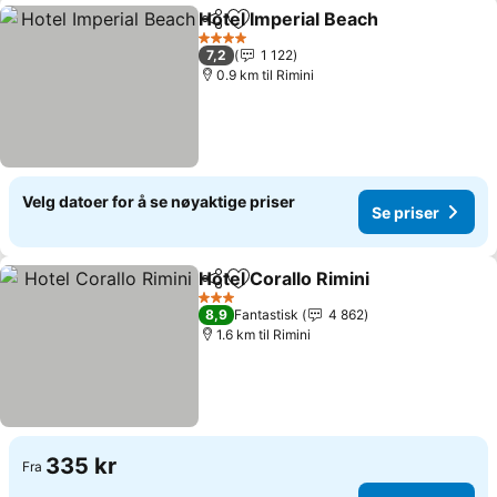
Hotel Imperial Beach
Del
Legg til i favoritter
Se pr
4 Stjerner
7,2
1 122
0.9 km til Rimini
Velg datoer for å se nøyaktige priser
Se priser
Hotel Corallo Rimini
Del
Legg til i favoritter
Se pri
3 Stjerner
8,9
Fantastisk
4 862
1.6 km til Rimini
335 kr
Fra