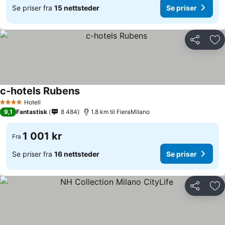
Se priser fra
15 nettsteder
Se priser
Del
Leg
c-hotels Rubens
Se priser
Hotell
4 Stjerner
9,1
Fantastisk
8 484
1.8 km til FieraMilano
1 001 kr
Fra
Se priser fra
16 nettsteder
Se priser
Del
Leg