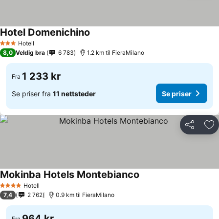
Hotel Domenichino
Se priser
Hotell
3 Stjerner
8,0
Veldig bra
6 783
1.2 km til FieraMilano
1 233 kr
Fra
Se priser fra
11 nettsteder
Se priser
Del
Leg
Mokinba Hotels Montebianco
Se priser
Hotell
4 Stjerner
7,4
2 762
0.9 km til FieraMilano
964 kr
Fra