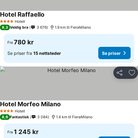
Hotel Raffaello
Se priser
Hotell
4 Stjerner
8,3
Veldig bra
3 676
1.9 km til FieraMilano
780 kr
Fra
Se priser fra
15 nettsteder
Se priser
Del
Leg
Hotel Morfeo Milano
Se priser
Hotell
4 Stjerner
8,9
Fantastisk
3 084
1.4 km til FieraMilano
1 245 kr
Fra