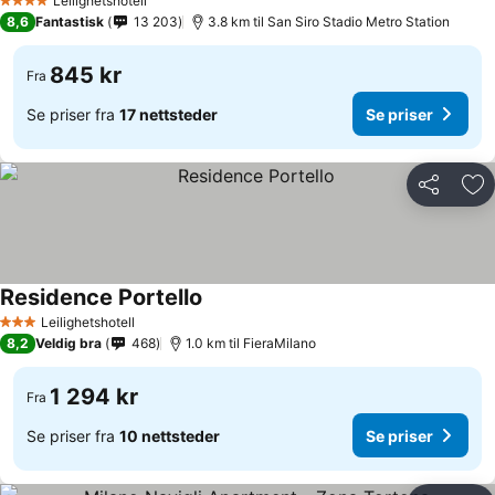
Leilighetshotell
4 Stjerner
8,6
Fantastisk
13 203
3.8 km til San Siro Stadio Metro Station
845 kr
Fra
Se priser fra
17 nettsteder
Se priser
Del
Leg
Residence Portello
Se priser
Leilighetshotell
3 Stjerner
8,2
Veldig bra
468
1.0 km til FieraMilano
1 294 kr
Fra
Se priser fra
10 nettsteder
Se priser