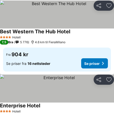
Del
Leg
Best Western The Hub Hotel
Se priser
Hotell
4 Stjerner
7,5
Bra
5 776
4.6 km til FieraMilano
904 kr
Fra
Se priser fra
16 nettsteder
Se priser
Del
Leg
Enterprise Hotel
Se priser
Hotell
4 Stjerner