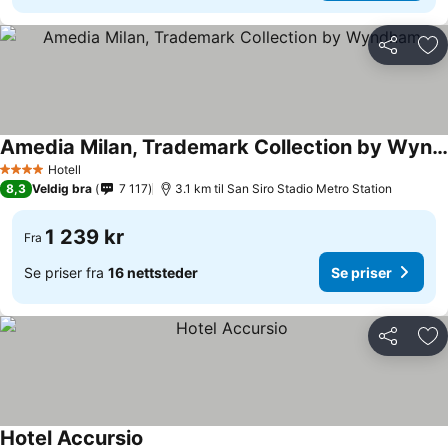
Del
Leg
Amedia Milan, Trademark Collection by Wyndham
Se priser
Hotell
4 Stjerner
8,3
Veldig bra
7 117
3.1 km til San Siro Stadio Metro Station
1 239 kr
Fra
Se priser fra
16 nettsteder
Se priser
Del
Leg
Hotel Accursio