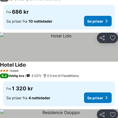
686 kr
Fra
Se priser fra
10 nettsteder
Se priser
Del
Leg
Hotel Lido
Se priser
Hotell
3 Stjerner
8,2
Veldig bra
3 027
0.5 km til FieraMilano
1 320 kr
Fra
Se priser fra
4 nettsteder
Se priser
Del
Leg