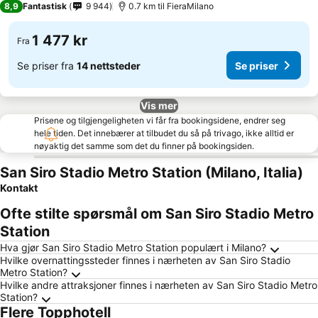
8,9
Fantastisk
9 944
0.7 km til FieraMilano
1 477 kr
Fra
Se priser fra
14 nettsteder
Se priser
Vis mer
Prisene og tilgjengeligheten vi får fra bookingsidene, endrer seg
hele tiden. Det innebærer at tilbudet du så på trivago, ikke alltid er
nøyaktig det samme som det du finner på bookingsiden.
San Siro Stadio Metro Station (Milano, Italia)
Kontakt
Ofte stilte spørsmål om San Siro Stadio Metro
Station
Hva gjør San Siro Stadio Metro Station populært i Milano?
Hvilke overnattingssteder finnes i nærheten av San Siro Stadio
Metro Station?
Hvilke andre attraksjoner finnes i nærheten av San Siro Stadio Metro
Station?
Flere Topphotell