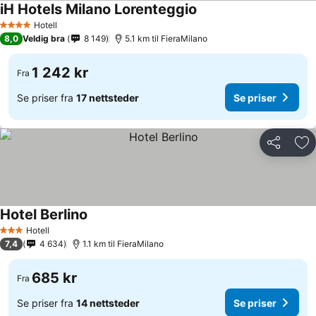
iH Hotels Milano Lorenteggio
Se priser
Hotell
4 Stjerner
8,0
Veldig bra
8 149
5.1 km til FieraMilano
1 242 kr
Fra
Se priser fra
17 nettsteder
Se priser
Del
Leg
Hotel Berlino
Se priser
Hotell
3 Stjerner
7,4
4 634
1.1 km til FieraMilano
685 kr
Fra
Se priser fra
14 nettsteder
Se priser