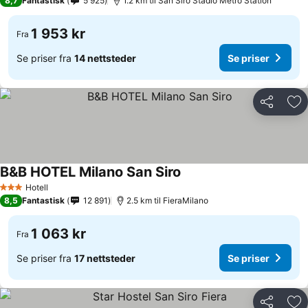
8,7
Fantastisk
5 925
1.2 km til San Siro Stadio Metro Station
1 953 kr
Fra
Se priser fra
14 nettsteder
Se priser
Del
Leg
B&B HOTEL Milano San Siro
Se priser
Hotell
3 Stjerner
8,5
Fantastisk
12 891
2.5 km til FieraMilano
1 063 kr
Fra
Se priser fra
17 nettsteder
Se priser