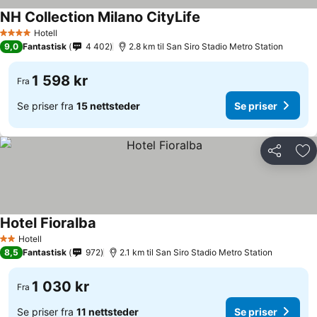
NH Collection Milano CityLife
Se priser
Hotell
4 Stjerner
9,0
Fantastisk
4 402
2.8 km til San Siro Stadio Metro Station
1 598 kr
Fra
Se priser fra
15 nettsteder
Se priser
Del
Leg
Hotel Fioralba
Se priser
Hotell
2 Stjerner
8,5
Fantastisk
972
2.1 km til San Siro Stadio Metro Station
1 030 kr
Fra
Se priser fra
11 nettsteder
Se priser