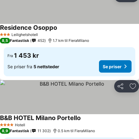
Residence Osoppo
Se priser
Leilighetshotell
3 Stjerner
8,5
Fantastisk
452
1.7 km til FieraMilano
1 453 kr
Fra
Se priser fra
5 nettsteder
Se priser
Del
Leg
B&B HOTEL Milano Portello
Se priser
Hotell
4 Stjerner
8,9
Fantastisk
11 302
0.5 km til FieraMilano