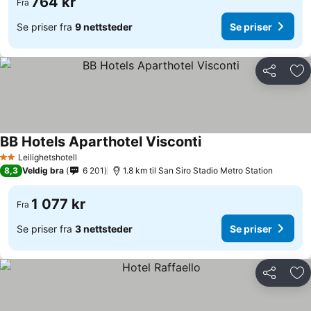
764 kr
Fra
Se priser fra
9 nettsteder
Se priser
Del
Leg
BB Hotels Aparthotel Visconti
Se priser
Leilighetshotell
2 Stjerner
8,3
Veldig bra
6 201
1.8 km til San Siro Stadio Metro Station
1 077 kr
Fra
Se priser fra
3 nettsteder
Se priser
Del
Leg