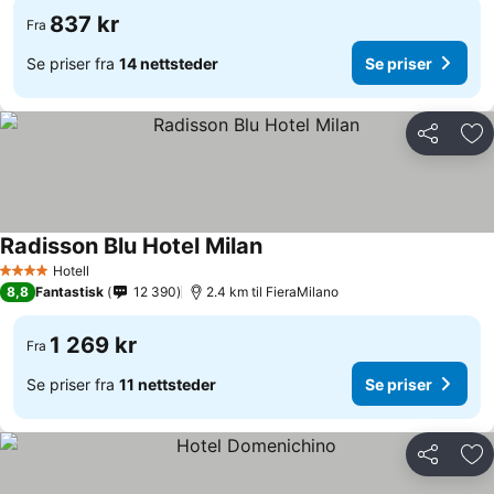
837 kr
Fra
Se priser fra
14 nettsteder
Se priser
Del
Leg
Radisson Blu Hotel Milan
Se priser
Hotell
4 Stjerner
8,8
Fantastisk
12 390
2.4 km til FieraMilano
1 269 kr
Fra
Se priser fra
11 nettsteder
Se priser
Del
Leg