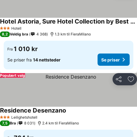
Hotel Astoria, Sure Hotel Collection by Best Western
Se priser
Hotell
3 Stjerner
8,2
Veldig bra
4 368
1.3 km til FieraMilano
1 010 kr
Fra
Se priser fra
14 nettsteder
Se priser
Populært valg
Del
Leg
Residence Desenzano
Se priser
Leilighetshotell
3 Stjerner
7,5
Bra
8 031
2.4 km til FieraMilano