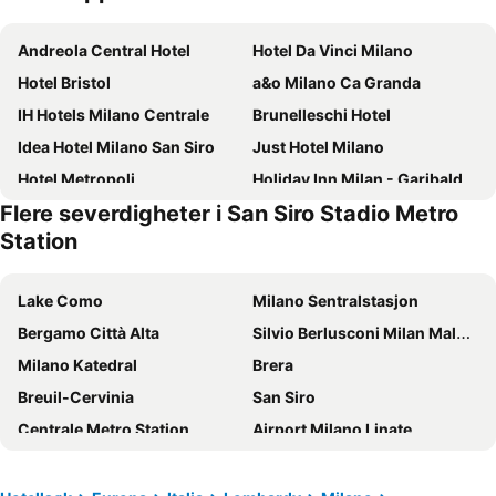
Andreola Central Hotel
Hotel Da Vinci Milano
Hotel Bristol
a&o Milano Ca Granda
IH Hotels Milano Centrale
Brunelleschi Hotel
Idea Hotel Milano San Siro
Just Hotel Milano
Hotel Metropoli
Holiday Inn Milan - Garibaldi Station by IHG
Flere severdigheter i San Siro Stadio Metro
Glam Milano
ibis Milano Centro
Station
iH Hotels Milano Gioia
Hotel Berna
Hotel Centrale
Quark Hotel Milano
Lake Como
Milano Sentralstasjon
B&B Hotel Milano Central Station
Milan Suite Hotel
Bergamo Città Alta
Silvio Berlusconi Milan Malpensa Airport
J24 Hotel Milano
Joy 124 Hotel Milano
Milano Katedral
Brera
Hotel Dei Cavalieri Milano Duomo
21 House of Stories Navigli
Breuil-Cervinia
San Siro
Voco Milan - Fiere By Ihg
iH Hotels Milano Lorenteggio
Centrale Metro Station
Airport Milano Linate
Hotel Rio
Uptown Palace
Hauptbahnhof Luzern
San Siro Stadio Metro Station
UNA Hotels Galles Milano
iH Hotels Milano Ambasciatori
Luzerner Rathaus
Lago d' Iseo