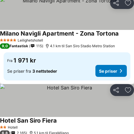
Del
Leg
Milano Navigli Apartment - Zona Tortona
Se pri
Leilighetshotell
5 Stjerner
9,0
Fantastisk
115
4.1 km til San Siro Stadio Metro Station
1 971 kr
Fra
Se priser fra
3 nettsteder
Se priser
Del
Leg
Hotel San Siro Fiera
Se priser
Hotell
2 Stjerner
6,8
2 165
5.1 km til FieraMilano