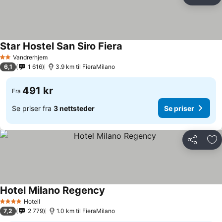
Del
Leg
Star Hostel San Siro Fiera
Se priser
Vandrerhjem
2 Stjerner
6,1
1 616
3.9 km til FieraMilano
491 kr
Fra
Se priser fra
3 nettsteder
Se priser
Del
Leg
Hotel Milano Regency
Se priser
Hotell
4 Stjerner
7,2
2 779
1.0 km til FieraMilano