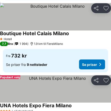
Del
Leg
Boutique Hotel Calais Milano
Se priser
Hotell
1 Stjerner
7,7
Bra
1 994
1.9 km til FieraMilano
732 kr
Fra
Se priser fra
9 nettsteder
Se priser
Populært valg
Del
Leg
UNA Hotels Expo Fiera Milano
Se priser