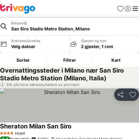
Favoritter
Logg i
Me
Reisemål
San Siro Stadio Metro Station, Milano
Ankomst/avreise
Gjester og rom
Velg datoer
2 gjester, 1 rom
Sorter
Filtrer
Kart
Overnattingssteder i Milano nær San Siro
Stadio Metro Station (Milano, Italia)
Slik påvirkes søkeresultatene av provisjon
Del
Leg
Sheraton Milan San Siro
Se priser
Hotell
4 Stjerner