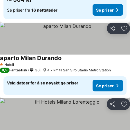
Se priser fra
16 nettsteder
Se priser
Del
Leg
aparto Milan Durando
Se priser
Hotell
1 Stjerner
8,9
Fantastisk
36
4.7 km til San Siro Stadio Metro Station
Velg datoer for å se nøyaktige priser
Se priser
Del
Leg