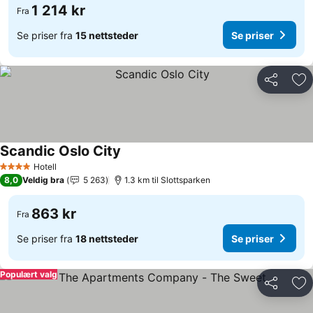
1 214 kr
Fra
Se priser fra
15 nettsteder
Se priser
Del
Leg
Scandic Oslo City
Hotell
4 Stjerner
8,0
Veldig bra
5 263
1.3 km til Slottsparken
863 kr
Fra
Se priser fra
18 nettsteder
Se priser
Populært valg
Del
Leg