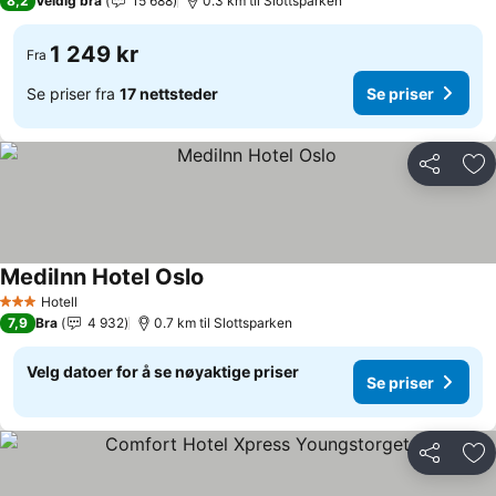
8,2
Veldig bra
15 688
0.3 km til Slottsparken
1 249 kr
Fra
Se priser fra
17 nettsteder
Se priser
Del
Leg
MediInn Hotel Oslo
Hotell
3 Stjerner
7,9
Bra
4 932
0.7 km til Slottsparken
Velg datoer for å se nøyaktige priser
Se priser
Del
Leg