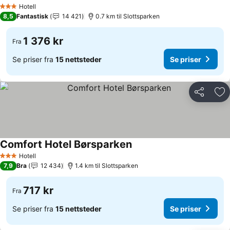
Hotell
3 Stjerner
8,5
Fantastisk
14 421
0.7 km til Slottsparken
1 376 kr
Fra
Se priser fra
15 nettsteder
Se priser
Del
Leg
Comfort Hotel Børsparken
Hotell
3 Stjerner
7,9
Bra
12 434
1.4 km til Slottsparken
717 kr
Fra
Se priser fra
15 nettsteder
Se priser