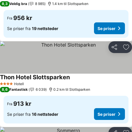
3 Stjerner
8,3
Veldig bra
8 985
1.4 km til Slottsparken
956 kr
Fra
Se priser fra
19 nettsteder
Se priser
Del
Leg
Thon Hotel Slottsparken
Hotell
4 Stjerner
8,6
Fantastisk
6 039
0.2 km til Slottsparken
913 kr
Fra
Se priser fra
16 nettsteder
Se priser