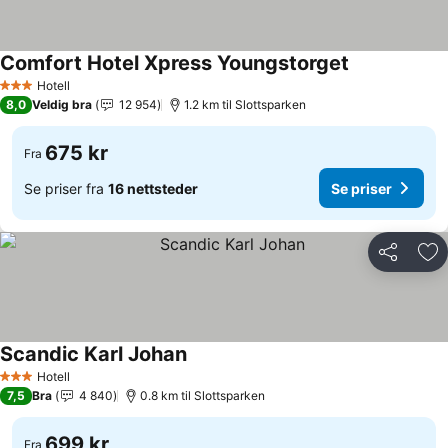
Comfort Hotel Xpress Youngstorget
Hotell
3 Stjerner
8,0
Veldig bra
12 954
1.2 km til Slottsparken
675 kr
Fra
Se priser fra
16 nettsteder
Se priser
Del
Leg
Scandic Karl Johan
Hotell
3 Stjerner
7,5
Bra
4 840
0.8 km til Slottsparken
699 kr
Fra