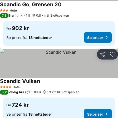
Scandic Go, Grensen 20
Hotell
3 Stjerner
7,8
Bra
4 411
0.8 km til Slottsparken
902 kr
Fra
Se priser fra
18 nettsteder
Se priser
Del
Leg
Scandic Vulkan
Hotell
4 Stjerner
8,2
Veldig bra
5 880
1.3 km til Slottsparken
724 kr
Fra
Se priser fra
18 nettsteder
Se priser