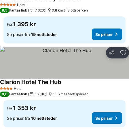
Hotell
5 Stjerner
8,5
Fantastisk
7 620
0.8 km til Slottsparken
1 395 kr
Fra
Se priser fra
19 nettsteder
Se priser
Del
Leg
Clarion Hotel The Hub
Hotell
4 Stjerner
8,6
Fantastisk
16 518
1.3 km til Slottsparken
1 353 kr
Fra
Se priser fra
16 nettsteder
Se priser