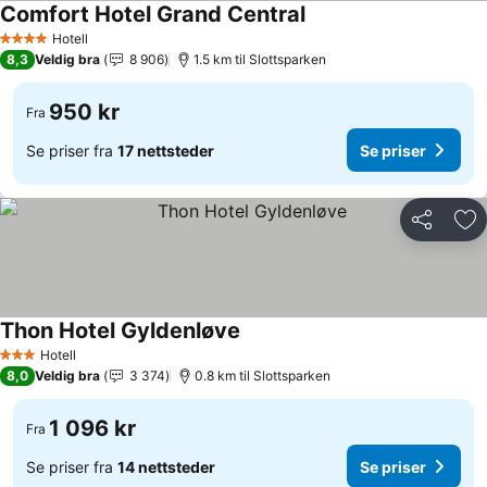
Comfort Hotel Grand Central
Hotell
4 Stjerner
8,3
Veldig bra
8 906
1.5 km til Slottsparken
950 kr
Fra
Se priser fra
17 nettsteder
Se priser
Del
Leg
Thon Hotel Gyldenløve
Hotell
3 Stjerner
8,0
Veldig bra
3 374
0.8 km til Slottsparken
1 096 kr
Fra
Se priser fra
14 nettsteder
Se priser