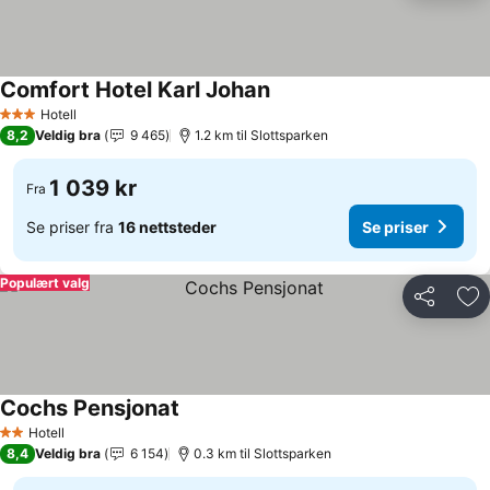
Comfort Hotel Karl Johan
Hotell
3 Stjerner
8,2
Veldig bra
9 465
1.2 km til Slottsparken
1 039 kr
Fra
Se priser fra
16 nettsteder
Se priser
Populært valg
Del
Leg
Cochs Pensjonat
Hotell
2 Stjerner
8,4
Veldig bra
6 154
0.3 km til Slottsparken