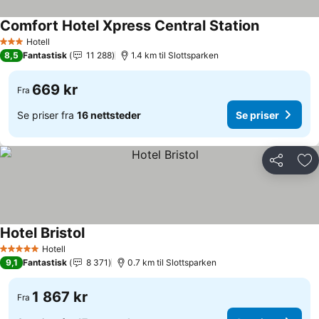
Comfort Hotel Xpress Central Station
Hotell
3 Stjerner
8,5
Fantastisk
11 288
1.4 km til Slottsparken
669 kr
Fra
Se priser fra
16 nettsteder
Se priser
Del
Leg
Hotel Bristol
Hotell
5 Stjerner
9,1
Fantastisk
8 371
0.7 km til Slottsparken
1 867 kr
Fra