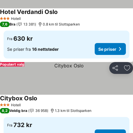
Hotel Verdandi Oslo
Hotell
3 Stjerner
7,6
Bra
13 381
0.8 km til Slottsparken
630 kr
Fra
Se priser fra
16 nettsteder
Se priser
Populært valg
Del
Leg
Citybox Oslo
Hotell
3 Stjerner
8,2
Veldig bra
36 958
1.3 km til Slottsparken
732 kr
Fra