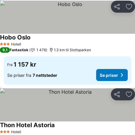
Del
Leg
Hobo Oslo
Hotell
3 Stjerner
9,1
Fantastisk
1 476
1.3 km til Slottsparken
1 157 kr
Fra
Se priser fra
7 nettsteder
Se priser
Del
Leg
Thon Hotel Astoria
Hotell
3 Stjerner