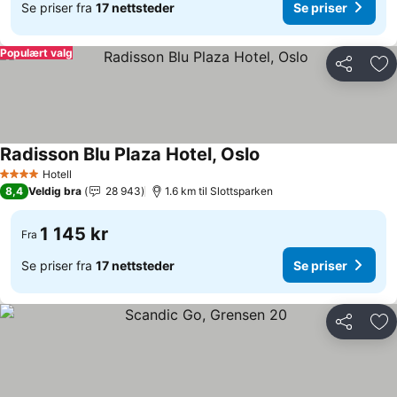
Se priser fra
17 nettsteder
Se priser
Populært valg
Del
Leg
Radisson Blu Plaza Hotel, Oslo
Hotell
4 Stjerner
8,4
Veldig bra
28 943
1.6 km til Slottsparken
1 145 kr
Fra
Se priser fra
17 nettsteder
Se priser
Del
Leg