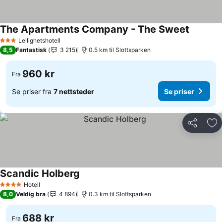
The Apartments Company - The Sweet
Leilighetshotell
3 Stjerner
8,5
Fantastisk
3 215
0.5 km til Slottsparken
960 kr
Fra
Se priser fra
7 nettsteder
Se priser
Del
Leg
Scandic Holberg
Hotell
4 Stjerner
8,0
Veldig bra
4 894
0.3 km til Slottsparken
688 kr
Fra