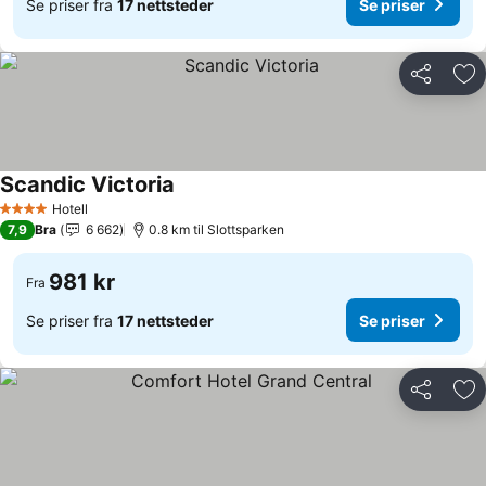
Se priser fra
17 nettsteder
Se priser
Del
Leg
Scandic Victoria
Hotell
4 Stjerner
7,9
Bra
6 662
0.8 km til Slottsparken
981 kr
Fra
Se priser fra
17 nettsteder
Se priser
Del
Leg