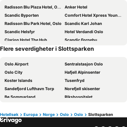
Radisson Blu Plaza Hotel, Oslo
Anker Hotel
Scandic Byporten
Comfort Hotel Xpress Youngstorget
Radisson Blu Park Hotel, Oslo
Scandic Karl Johan
Scandic Helsfyr
Hotel Verdandi Oslo
Clarion Hotel The Hub
Scandic Fornebu
Flere severdigheter i Slottsparken
Scandic Holmenkollen Park
Radisson Blu Scandinavia Hotel, Oslo
Citybox Oslo
Scandic Vulkan
Oslo Airport
Sentralstasjon Oslo
Smarthotel Oslo
Comfort Hotel Xpress Central Station
Oslo City
Hafjell Alpinsenter
K7 Hotel Oslo
Comfort Hotel Karl Johan
Koster Islands
Tusenfryd
Thon Hotel Oslofjord
Scandic St Olavs Plass
Sandefjord Lufthavn Torp
Norefjell skisenter
Quality Hotel 33
MediInn Hotel Oslo
Bø Sommarland
Rikshospitalet
Comfort Hotel Grand Central
Thon Hotel Opera
Unity Arena
Holmenkollen
Thon Hotel Slottsparken
Grand Hotel Oslo by Scandic
Hunderfossen
Gardermoen
Sommerro
Scandic Holberg
Hotellsøk
Europa
Norge
Oslo
Oslo
Slottsparken
Grünerløkka
Norway Cup
Hotell Bondeheimen
Thon Hotel Storo