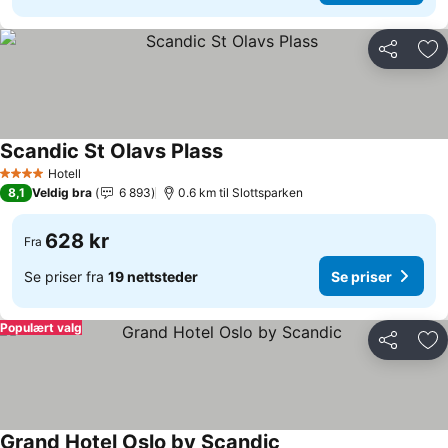
Del
Leg
Scandic St Olavs Plass
Hotell
4 Stjerner
8,1
Veldig bra
6 893
0.6 km til Slottsparken
628 kr
Fra
Se priser fra
19 nettsteder
Se priser
Populært valg
Del
Leg
Grand Hotel Oslo by Scandic