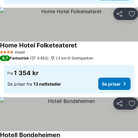
Del
Leg
Home Hotel Folketeateret
Hotell
4 Stjerner
8,7
Fantastisk
6 853
1.3 km til Slottsparken
1 354 kr
Fra
Se priser fra
13 nettsteder
Se priser
Del
Leg
Hotell Bondeheimen