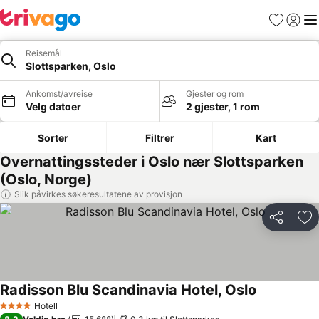
Favoritter
Logg i
Me
Reisemål
Slottsparken, Oslo
Ankomst/avreise
Gjester og rom
Velg datoer
2 gjester, 1 rom
Sorter
Filtrer
Kart
Overnattingssteder i Oslo nær Slottsparken
(Oslo, Norge)
Slik påvirkes søkeresultatene av provisjon
Del
Leg
Radisson Blu Scandinavia Hotel, Oslo
Hotell
4 Stjerner