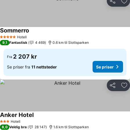
Del
Leg
Sommerro
Hotell
5 Stjerner
9,1
Fantastisk
4 469
0.6 km til Slottsparken
2 207 kr
Fra
Se priser fra
11 nettsteder
Se priser
Del
Leg
Anker Hotel
Hotell
3 Stjerner
8,0
Veldig bra
28 147
1.6 km til Slottsparken