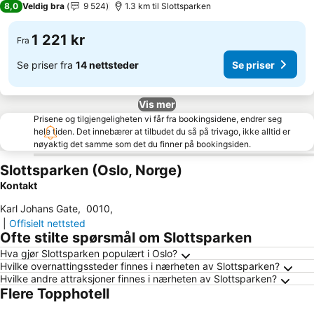
8,0
Veldig bra
9 524
1.3 km til Slottsparken
1 221 kr
Fra
Se priser fra
14 nettsteder
Se priser
Vis mer
Prisene og tilgjengeligheten vi får fra bookingsidene, endrer seg
hele tiden. Det innebærer at tilbudet du så på trivago, ikke alltid er
nøyaktig det samme som det du finner på bookingsiden.
Slottsparken (Oslo, Norge)
Kontakt
Karl Johans Gate
,
0010
,
|
Offisielt nettsted
Ofte stilte spørsmål om Slottsparken
Hva gjør Slottsparken populært i Oslo?
Hvilke overnattingssteder finnes i nærheten av Slottsparken?
Hvilke andre attraksjoner finnes i nærheten av Slottsparken?
Flere Topphotell