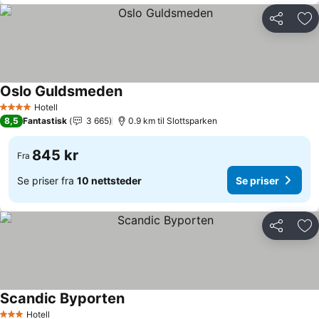
Del
Leg
Oslo Guldsmeden
Hotell
4 Stjerner
8,5
Fantastisk
3 665
0.9 km til Slottsparken
845 kr
Fra
Se priser fra
10 nettsteder
Se priser
Del
Leg
Scandic Byporten
Hotell