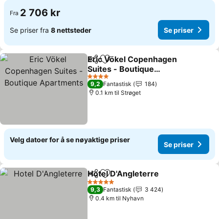
2 706 kr
Fra
Se priser fra
8 nettsteder
Se priser
Eric Vökel Copenhagen
Del
Legg til i favoritter
Suites - Boutique
Apartments
Se priser
4 Stjerner
9,2
Fantastisk
184
0.1 km til Strøget
Velg datoer for å se nøyaktige priser
Se priser
Hotel D'Angleterre
Del
Legg til i favoritter
Se prise
5 Stjerner
9,3
Fantastisk
3 424
0.4 km til Nyhavn