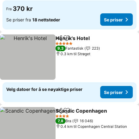
370 kr
Fra
Se priser fra
18 nettsteder
Se priser
Henrik's Hotel
Del
Legg til i favoritter
Se priser
5 Stjerner
9,3
Fantastisk
223
0.3 km til Strøget
Velg datoer for å se nøyaktige priser
Se priser
Scandic Copenhagen
Del
Legg til i favoritter
Se pr
4 Stjerner
7,8
Bra
16 046
0.4 km til Copenhagen Central Station