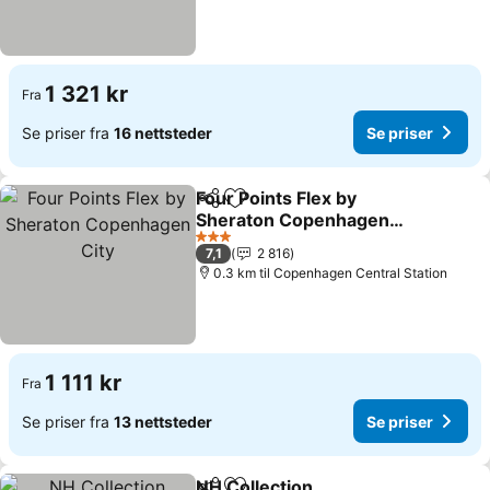
1 321 kr
Fra
Se priser fra
16 nettsteder
Se priser
Four Points Flex by
Del
Legg til i favoritter
Sheraton Copenhagen
City
Se priser
3 Stjerner
7,1
2 816
0.3 km til Copenhagen Central Station
1 111 kr
Fra
Se priser fra
13 nettsteder
Se priser
NH Collection