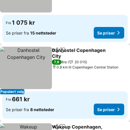
1 075 kr
Fra
Se priser fra
15 nettsteder
Se priser
Danhostel Copenhagen
Del
Legg til i favoritter
City
Se priser
7,9
Bra
20 015
0.8 km til Copenhagen Central Station
Populært valg
661 kr
Fra
Se priser fra
8 nettsteder
Se priser
Wakeup Copenhagen,
Del
Legg til i favoritter