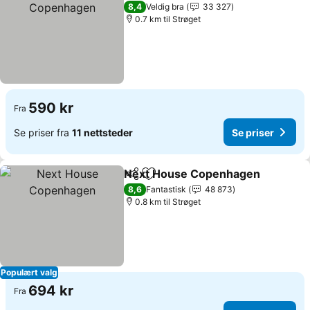
8,4
Veldig bra
33 327
0.7 km til Strøget
590 kr
Fra
Se priser fra
11 nettsteder
Se priser
Next House Copenhagen
Del
Legg til i favoritter
S
8,6
Fantastisk
48 873
0.8 km til Strøget
Populært valg
694 kr
Fra