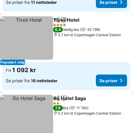
Se priser fra
11 nettsteder
Se priser
Tivoli Hotel
Del
Legg til i favoritter
Se priser
4 Stjerner
8,4
Veldig bra
30 799
0.7 km til Copenhagen Central Station
Populært valg
1 092 kr
Fra
Se priser fra
16 nettsteder
Se priser
Go Hotel Saga
Del
Legg til i favoritter
Se priser
2 Stjerner
7,9
Bra
11 760
0.2 km til Copenhagen Central Station