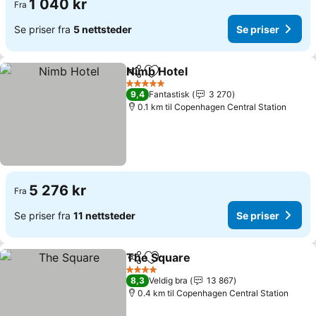
1 040 kr
Fra
Se priser fra
5 nettsteder
Se priser
Nimb Hotel
Del
Legg til i favoritter
Se priser
5 Stjerner
9,4
Fantastisk
3 270
0.1 km til Copenhagen Central Station
5 276 kr
Fra
Se priser fra
11 nettsteder
Se priser
The Square
Del
Legg til i favoritter
Se priser
4 Stjerner
8,3
Veldig bra
13 867
0.4 km til Copenhagen Central Station