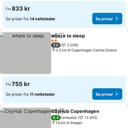
833 kr
Fra
Se priser fra
14 nettsteder
Se priser
where to sleep
Del
Legg til i favoritter
Se priser
2 Stjerner
7,2
3 006
0.3 km til Copenhagen Central Station
755 kr
Fra
Se priser fra
11 nettsteder
Se priser
CityHub Copenhagen
Del
Legg til i favoritter
Se pr
9,3
Fantastisk
13 405
1.6 km til Strøget