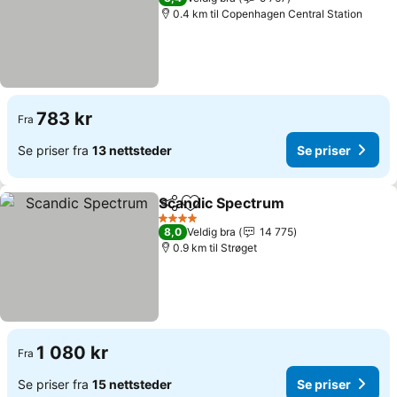
0.4 km til Copenhagen Central Station
783 kr
Fra
Se priser fra
13 nettsteder
Se priser
Scandic Spectrum
Del
Legg til i favoritter
Se prise
4 Stjerner
8,0
Veldig bra
14 775
0.9 km til Strøget
1 080 kr
Fra
Se priser fra
15 nettsteder
Se priser