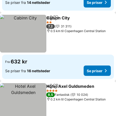
Se priser fra
14 nettsteder
Se priser
Cabinn City
Del
Legg til i favoritter
Se priser
2 Stjerner
7,2
31 311
0.5 km til Copenhagen Central Station
632 kr
Fra
Se priser fra
16 nettsteder
Se priser
Hotel Axel Guldsmeden
Del
Legg til i favoritter
Se
4 Stjerner
8,5
Fantastisk
10 024
0.2 km til Copenhagen Central Station