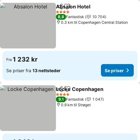
Absalon Hotel
Del
Legg til i favoritter
Se priser
4 Stjerner
8,8
Fantastisk
10 704
0.3 km til Copenhagen Central Station
1 232 kr
Fra
Se priser fra
13 nettsteder
Se priser
Locke Copenhagen
Del
Legg til i favoritter
Se pris
4 Stjerner
9,1
Fantastisk
1 047
0.9 km til Strøget