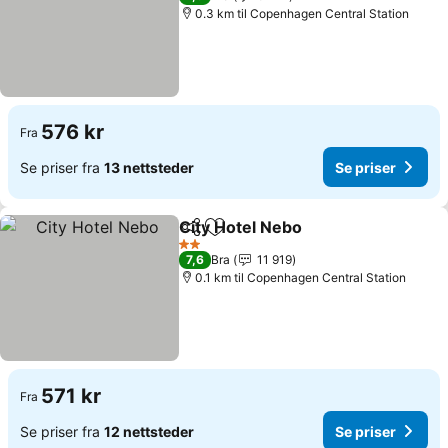
0.3 km til Copenhagen Central Station
576 kr
Fra
Se priser fra
13 nettsteder
Se priser
City Hotel Nebo
Del
Legg til i favoritter
Se priser
2 Stjerner
7,6
Bra
11 919
0.1 km til Copenhagen Central Station
571 kr
Fra
Se priser fra
12 nettsteder
Se priser