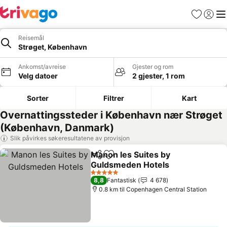
Favoritter
Logg i
Me
Reisemål
Strøget, København
Ankomst/avreise
Gjester og rom
Velg datoer
2 gjester, 1 rom
Sorter
Filtrer
Kart
Overnattingssteder i København nær Strøget
(København, Danmark)
Slik påvirkes søkeresultatene av provisjon
Manon les Suites by
Del
Legg til i favoritter
Guldsmeden Hotels
Se priser
5 Stjerner
8,8
Fantastisk
4 678
0.8 km til Copenhagen Central Station