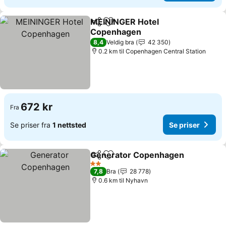
MEININGER Hotel
Del
Legg til i favoritter
Copenhagen
Se priser
8,4
Veldig bra
42 350
0.2 km til Copenhagen Central Station
672 kr
Fra
Se priser fra
1 nettsted
Se priser
Generator Copenhagen
Del
Legg til i favoritter
Se
2 Stjerner
7,8
Bra
28 778
0.6 km til Nyhavn