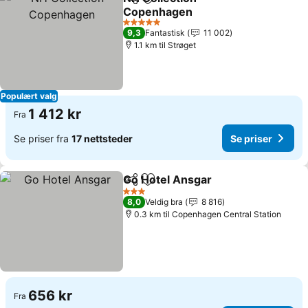
Del
Legg til i favoritter
Copenhagen
Se priser
5 Stjerner
9,3
Fantastisk
11 002
1.1 km til Strøget
Populært valg
1 412 kr
Fra
Se priser fra
17 nettsteder
Se priser
Go Hotel Ansgar
Del
Legg til i favoritter
Se priser
3 Stjerner
8,0
Veldig bra
8 816
0.3 km til Copenhagen Central Station
656 kr
Fra