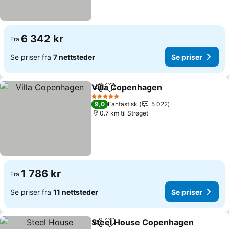
6 342 kr
Fra
Se priser fra
7 nettsteder
Se priser
Villa Copenhagen
Del
Legg til i favoritter
Se priser
5 Stjerner
9,0
Fantastisk
5 022
0.7 km til Strøget
1 786 kr
Fra
Se priser fra
11 nettsteder
Se priser
Steel House Copenhagen
Del
Legg til i favoritter