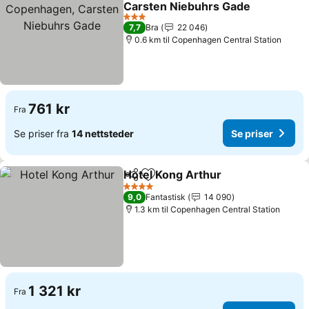
Carsten Niebuhrs Gade
Se priser
3 Stjerner
7,7
Bra
22 046
0.6 km til Copenhagen Central Station
761 kr
Fra
Se priser fra
14 nettsteder
Se priser
Hotel Kong Arthur
Del
Legg til i favoritter
Se prise
4 Stjerner
9,0
Fantastisk
14 090
1.3 km til Copenhagen Central Station
1 321 kr
Fra