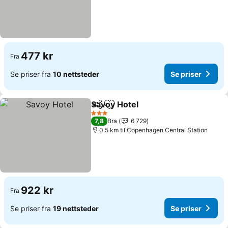
477 kr
Fra
Se priser fra
10 nettsteder
Se priser
Savoy Hotel
Del
Legg til i favoritter
Se priser
3 Stjerner
7,8
Bra
6 729
0.5 km til Copenhagen Central Station
922 kr
Fra
Se priser fra
19 nettsteder
Se priser