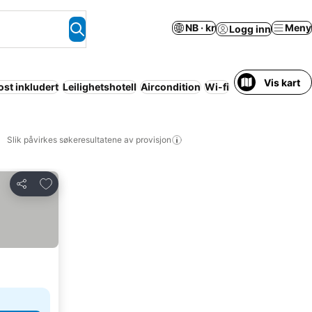
NB · kr
Meny
Logg inn
Vis kart
ost inkludert
Leilighetshotell
Aircondition
Wi-fi
Basseng
Parker
Slik påvirkes søkeresultatene av provisjon
Legg til i favoritter
Del