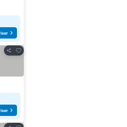
riser
Legg til i favoritter
Del
riser