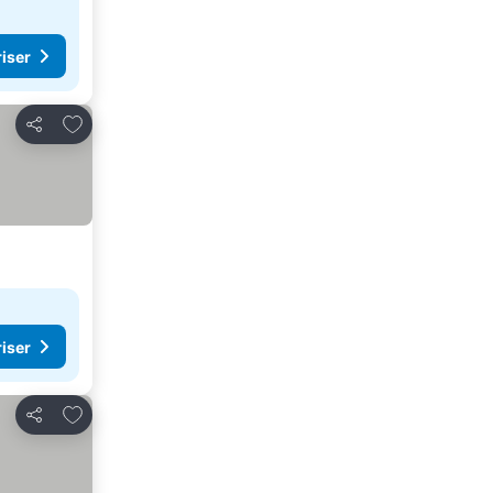
riser
Legg til i favoritter
Del
riser
Legg til i favoritter
Del