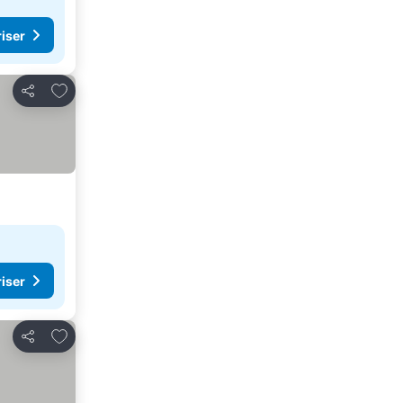
riser
Legg til i favoritter
Del
riser
Legg til i favoritter
Del