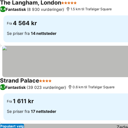
The Langham, London
5 Stjerner
Se priser
Fantastisk
(8 930 vurderinger)
9,4
1.5 km til Trafalgar Square
4 564 kr
Fra
Se priser fra
14 nettsteder
Strand Palace
4 Stjerner
Se priser
Fantastisk
(39 023 vurderinger)
8,7
0.6 km til Trafalgar Square
1 611 kr
Fra
Se priser fra
17 nettsteder
Populært valg