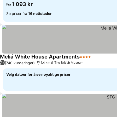
1 093 kr
Fra
Se priser fra
16 nettsteder
Meliá White House Apartments
4 Stjerner
Se priser
(740 vurderinger)
7,4
1.4 km til The British Museum
Velg datoer for å se nøyaktige priser