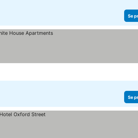
Se p
Se p