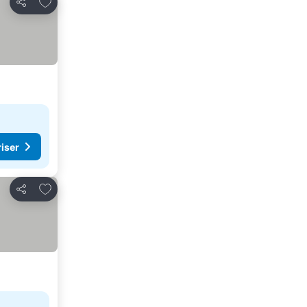
Legg til i favoritter
Del
riser
Legg til i favoritter
Del