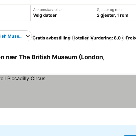
Ankomst/avreise
Gjester og rom
Velg datoer
2 gjester, 1 rom
itish Museum
Gratis avbestilling
Hoteller
Vurdering: 8,0+
Frok
on nær The British Museum (London,