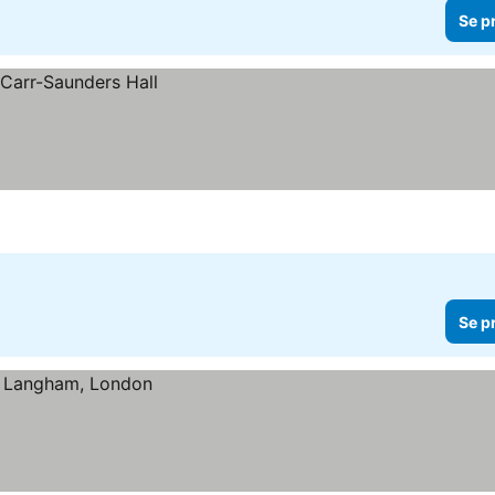
Se p
Se p