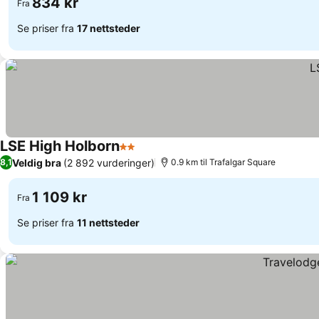
834 kr
Fra
Se priser fra
17 nettsteder
LSE High Holborn
2 Stjerner
Se priser
Veldig bra
(2 892 vurderinger)
8,1
0.9 km til Trafalgar Square
1 109 kr
Fra
Se priser fra
11 nettsteder