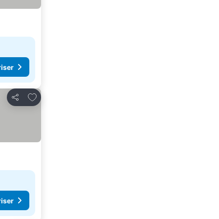
riser
Legg til i favoritter
Del
riser