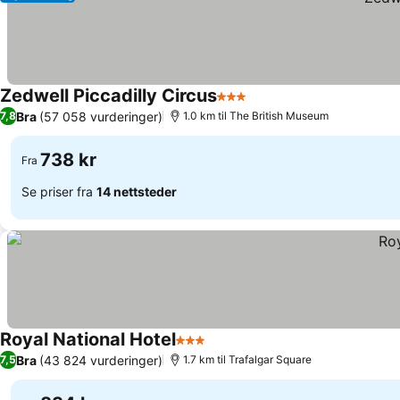
Zedwell Piccadilly Circus
3 Stjerner
Se priser
Bra
(57 058 vurderinger)
7,8
1.0 km til The British Museum
738 kr
Fra
Se priser fra
14 nettsteder
Royal National Hotel
3 Stjerner
Se priser
Bra
(43 824 vurderinger)
7,5
1.7 km til Trafalgar Square