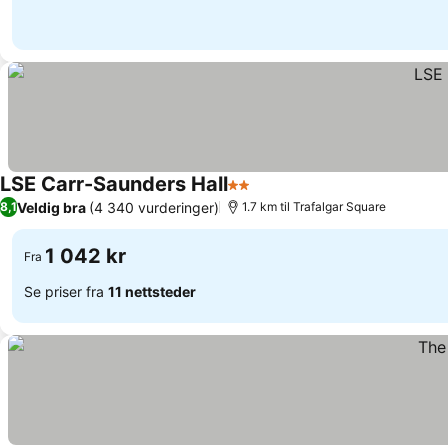
LSE Carr-Saunders Hall
2 Stjerner
Se priser
Veldig bra
(4 340 vurderinger)
8,1
1.7 km til Trafalgar Square
1 042 kr
Fra
Se priser fra
11 nettsteder