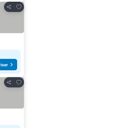
Legg til i favoritter
Del
riser
Legg til i favoritter
Del