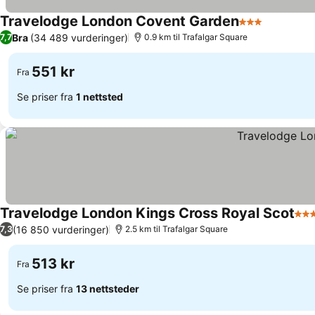
Travelodge London Covent Garden
3 Stjerner
Se priser
Bra
(34 489 vurderinger)
7,7
0.9 km til Trafalgar Square
551 kr
Fra
Se priser fra
1 nettsted
Travelodge London Kings Cross Royal Scot
3 St
(16 850 vurderinger)
7,3
2.5 km til Trafalgar Square
513 kr
Fra
Se priser fra
13 nettsteder