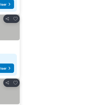
riser
Legg til i favoritter
Del
riser
Legg til i favoritter
Del