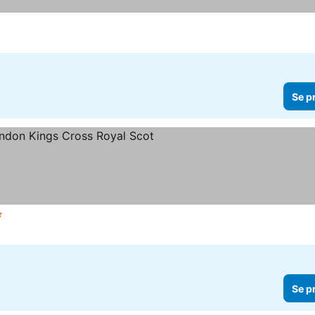
Se p
jerner
Se priser
Se p