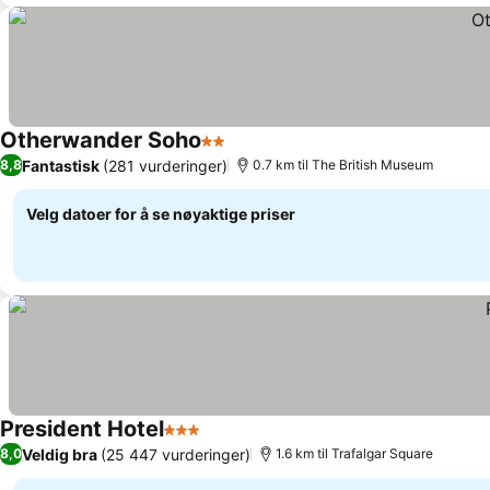
Otherwander Soho
2 Stjerner
Se priser
Fantastisk
(281 vurderinger)
8,8
0.7 km til The British Museum
Velg datoer for å se nøyaktige priser
President Hotel
3 Stjerner
Se priser
Veldig bra
(25 447 vurderinger)
8,0
1.6 km til Trafalgar Square