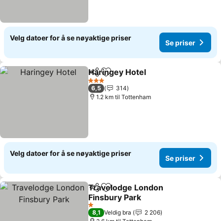
Velg datoer for å se nøyaktige priser
Se priser
Haringey Hotel
Del
Legg til i favoritter
3 Stjerner
6,5
314
1.2 km til Tottenham
Velg datoer for å se nøyaktige priser
Se priser
Travelodge London
Del
Legg til i favoritter
Finsbury Park
1 Stjerner
8,1
Veldig bra
2 206