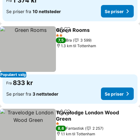
1 374 kr
Fra
Se priser fra
10 nettsteder
Se priser
Green Rooms
Del
Legg til i favoritter
2 Stjerner
7,5
Bra
3 599
1.3 km til Tottenham
Populært valg
833 kr
Fra
Se priser fra
3 nettsteder
Se priser
Travelodge London Wood
Del
Legg til i favoritter
Green
1 Stjerner
8,6
Fantastisk
2 257
1.1 km til Tottenham