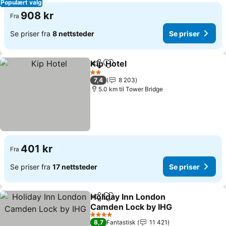
Populært valg
908 kr
Fra
Se priser fra
8 nettsteder
Se priser
Kip Hotel
Del
Legg til i favoritter
2 Stjerner
7,4
8 203
5.0 km til Tower Bridge
401 kr
Fra
Se priser fra
17 nettsteder
Se priser
Holiday Inn London
Del
Legg til i favoritter
Camden Lock by IHG
4 Stjerner
8,7
Fantastisk
11 421