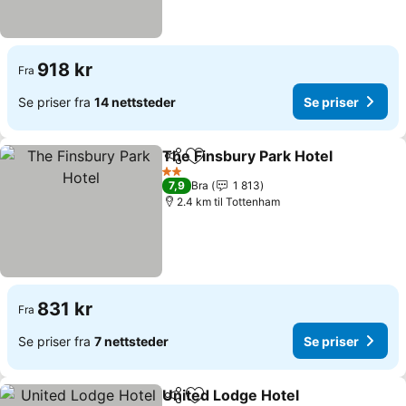
918 kr
Fra
Se priser fra
14 nettsteder
Se priser
The Finsbury Park Hotel
Del
Legg til i favoritter
2 Stjerner
7,9
Bra
1 813
2.4 km til Tottenham
831 kr
Fra
Se priser fra
7 nettsteder
Se priser
United Lodge Hotel
Del
Legg til i favoritter