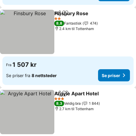
Finsbury Rose
Del
Legg til i favoritter
2 Stjerner
8,8
Fantastisk
474
2.4 km til Tottenham
1 507 kr
Fra
Se priser fra
8 nettsteder
Se priser
Argyle Apart Hotel
Del
Legg til i favoritter
3 Stjerner
8,3
Veldig bra
1 844
2.7 km til Tottenham