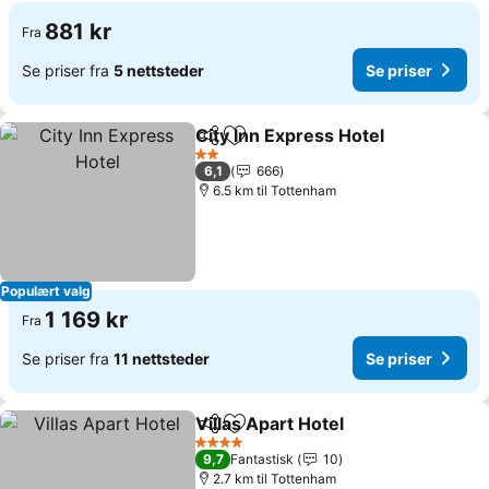
881 kr
Fra
Se priser fra
5 nettsteder
Se priser
City Inn Express Hotel
Del
Legg til i favoritter
2 Stjerner
6,1
666
6.5 km til Tottenham
Populært valg
1 169 kr
Fra
Se priser fra
11 nettsteder
Se priser
Villas Apart Hotel
Del
Legg til i favoritter
4 Stjerner
9,7
Fantastisk
10
2.7 km til Tottenham