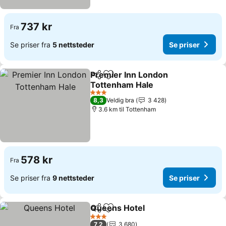
737 kr
Fra
Se priser fra
5 nettsteder
Se priser
Premier Inn London
Del
Legg til i favoritter
Tottenham Hale
3 Stjerner
8,3
Veldig bra
3 428
3.6 km til Tottenham
578 kr
Fra
Se priser fra
9 nettsteder
Se priser
Queens Hotel
Del
Legg til i favoritter
3 Stjerner
7,2
3 680