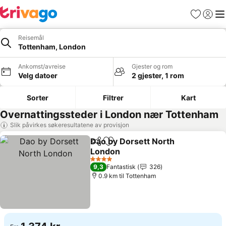
Favoritter
Logg i
Me
Reisemål
Tottenham, London
Ankomst/avreise
Gjester og rom
Velg datoer
2 gjester, 1 rom
Sorter
Filtrer
Kart
Overnattingssteder i London nær Tottenham
Slik påvirkes søkeresultatene av provisjon
Dao by Dorsett North
Del
Legg til i favoritter
London
4 Stjerner
9,3
Fantastisk
326
0.9 km til Tottenham