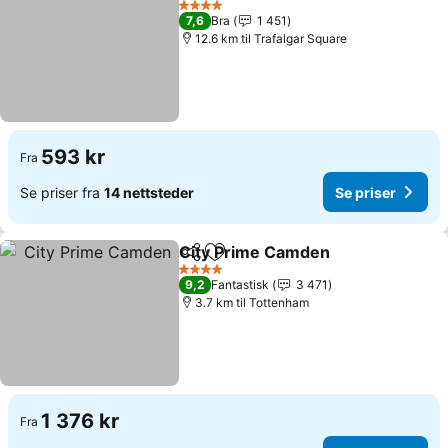
4 Stjerner
7,6
Bra
1 451
12.6 km til Trafalgar Square
593 kr
Fra
Se priser fra
14 nettsteder
Se priser
City Prime Camden
Del
Legg til i favoritter
4 Stjerner
9,2
Fantastisk
3 471
3.7 km til Tottenham
1 376 kr
Fra