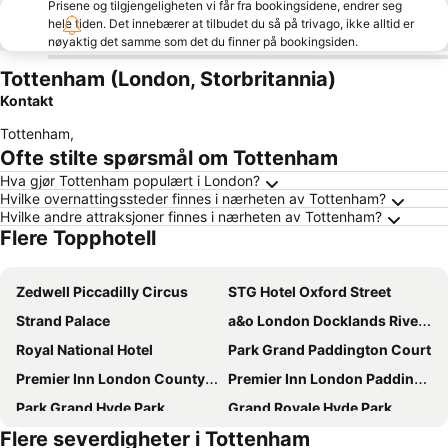
Prisene og tilgjengeligheten vi får fra bookingsidene, endrer seg
hele tiden. Det innebærer at tilbudet du så på trivago, ikke alltid er
nøyaktig det samme som det du finner på bookingsiden.
Tottenham (London, Storbritannia)
Kontakt
Tottenham
,
Ofte stilte spørsmål om Tottenham
Hva gjør Tottenham populært i London?
Hvilke overnattingssteder finnes i nærheten av Tottenham?
Hvilke andre attraksjoner finnes i nærheten av Tottenham?
Flere Topphotell
Zedwell Piccadilly Circus
STG Hotel Oxford Street
Strand Palace
a&o London Docklands Riverside
Royal National Hotel
Park Grand Paddington Court
Premier Inn London County Hall
Premier Inn London Paddington (Paddington Basin) hotel
Park Grand Hyde Park
Grand Royale Hyde Park
Flere severdigheter i Tottenham
Copthorne Tara Hotel London Kensington
Park Plaza London Riverbank