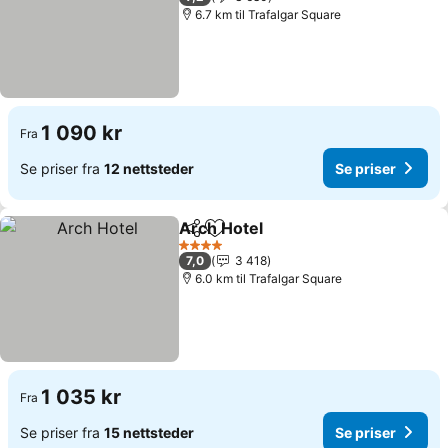
6.7 km til Trafalgar Square
1 090 kr
Fra
Se priser fra
12 nettsteder
Se priser
Arch Hotel
Del
Legg til i favoritter
4 Stjerner
7,0
3 418
6.0 km til Trafalgar Square
1 035 kr
Fra
Se priser fra
15 nettsteder
Se priser