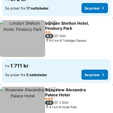
Se priser fra
17 nettsteder
Se priser
London Shelton Hotel,
Del
Legg til i favoritter
Finsbury Park
2 Stjerner
6,2
524
8.0 km til Trafalgar Square
1 711 kr
Fra
Se priser fra
5 nettsteder
Se priser
Roseview Alexandra
Del
Legg til i favoritter
Palace Hotel
3 Stjerner
7,4
2 502
9.1 km til Hyde Park