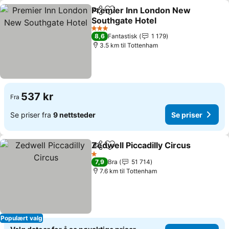
Premier Inn London New
Del
Legg til i favoritter
Southgate Hotel
3 Stjerner
8,6
Fantastisk
1 179
3.5 km til Tottenham
537 kr
Fra
Se priser fra
9 nettsteder
Se priser
Zedwell Piccadilly Circus
Del
Legg til i favoritter
1 Stjerner
7,9
Bra
51 714
7.6 km til Tottenham
Populært valg