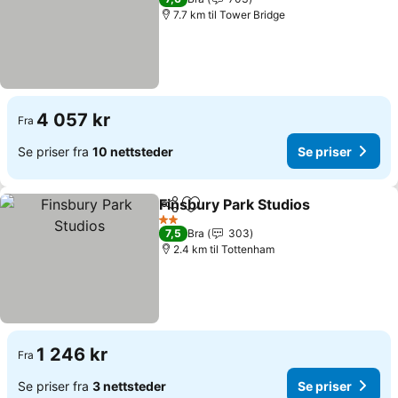
7.7 km til Tower Bridge
4 057 kr
Fra
Se priser fra
10 nettsteder
Se priser
Finsbury Park Studios
Del
Legg til i favoritter
2 Stjerner
7,5
Bra
303
2.4 km til Tottenham
1 246 kr
Fra
Se priser fra
3 nettsteder
Se priser