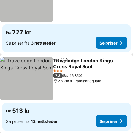
727 kr
Fra
Se priser fra
3 nettsteder
Se priser
Travelodge London Kings
Del
Legg til i favoritter
Cross Royal Scot
3 Stjerner
7,3
16 850
2.5 km til Trafalgar Square
513 kr
Fra
Se priser fra
13 nettsteder
Se priser