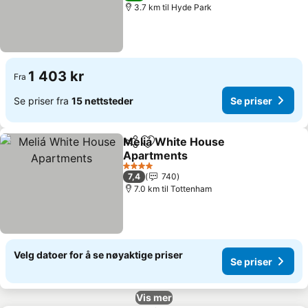
3.7 km til Hyde Park
1 403 kr
Fra
Se priser fra
15 nettsteder
Se priser
Meliá White House
Del
Legg til i favoritter
Apartments
4 Stjerner
7,4
740
7.0 km til Tottenham
Velg datoer for å se nøyaktige priser
Se priser
Vis mer