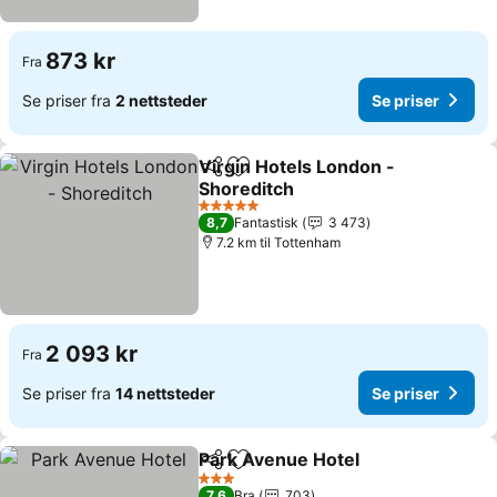
873 kr
Fra
Se priser fra
2 nettsteder
Se priser
Virgin Hotels London -
Del
Legg til i favoritter
Shoreditch
5 Stjerner
8,7
Fantastisk
3 473
7.2 km til Tottenham
2 093 kr
Fra
Se priser fra
14 nettsteder
Se priser
Park Avenue Hotel
Del
Legg til i favoritter
3 Stjerner
7,6
Bra
703