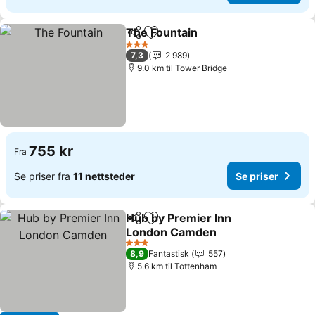
The Fountain
Del
Legg til i favoritter
3 Stjerner
7,3
2 989
9.0 km til Tower Bridge
755 kr
Fra
Se priser fra
11 nettsteder
Se priser
Hub by Premier Inn
Del
Legg til i favoritter
London Camden
3 Stjerner
8,9
Fantastisk
557
5.6 km til Tottenham