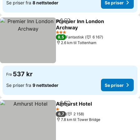
Se priser fra
8 nettsteder
Se priser
Premier Inn London
Del
Legg til i favoritter
Archway
3 Stjerner
8,5
Fantastisk
6 167
2.6 km til Tottenham
537 kr
Fra
Se priser fra
9 nettsteder
Se priser
Amhurst Hotel
Del
Legg til i favoritter
1 Stjerner
6,7
2 158
7.8 km til Tower Bridge