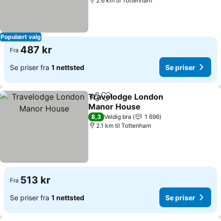
2.6 km til Tottenham
Populært valg
487 kr
Fra
Se priser fra
1 nettsted
Se priser
Travelodge London
Del
Legg til i favoritter
Manor House
8,3
Veldig bra
1 696
2.1 km til Tottenham
513 kr
Fra
Se priser fra
1 nettsted
Se priser