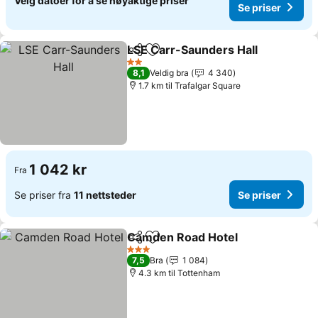
Velg datoer for å se nøyaktige priser
Se priser
LSE Carr-Saunders Hall
Del
Legg til i favoritter
2 Stjerner
8,1
Veldig bra
4 340
1.7 km til Trafalgar Square
1 042 kr
Fra
Se priser fra
11 nettsteder
Se priser
Camden Road Hotel
Del
Legg til i favoritter
3 Stjerner
7,5
Bra
1 084
4.3 km til Tottenham