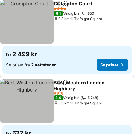
Crompton Court
Del
Legg til i favoritter
4 Stjerner
8,1
Veldig bra
850
9.8 km til Trafalgar Square
2 499 kr
Fra
Se priser fra
2 nettsteder
Se priser
Best Western London
Del
Legg til i favoritter
Highbury
3 Stjerner
8,0
Veldig bra
5 748
6.9 km til Trafalgar Square
672 kr
Fra