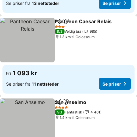
Se priser fra
13 nettsteder
Se priser
Pantheon Caesar Relais
Del
Legg til i favoritter
3 Stjerner
8,3
Veldig bra
985
1.3 km til Colosseum
1 093 kr
Fra
Se priser fra
11 nettsteder
Se priser
San Anselmo
Del
Legg til i favoritter
4 Stjerner
9,1
Fantastisk
4 461
1.4 km til Colosseum