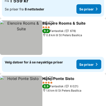
1 559 kr
Fra
Se priser fra
8 nettsteder
Se priser
Elenoire Rooms & Suite
Del
Legg til i favoritter
3 Stjerner
9,2
Fantastisk
678
0.8 km til St Peters Basilica
Velg datoer for å se nøyaktige priser
Se priser
Hotel Ponte Sisto
Del
Legg til i favoritter
4 Stjerner
8,9
Fantastisk
6 021
1.6 km til St Peters Basilica