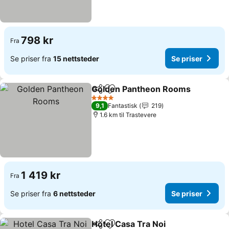
798 kr
Fra
Se priser fra
15 nettsteder
Se priser
Golden Pantheon Rooms
Del
Legg til i favoritter
4 Stjerner
9,1
Fantastisk
219
1.6 km til Trastevere
1 419 kr
Fra
Se priser fra
6 nettsteder
Se priser
Hotel Casa Tra Noi
Del