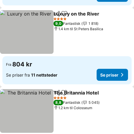
Luxury on the River
Del
Legg til i favoritter
4 Stjerner
9,0
Fantastisk
1 818
1.4 km til St Peters Basilica
804 kr
Fra
Se priser fra
11 nettsteder
Se priser
The Britannia Hotel
Del
Legg til i favoritter
4 Stjerner
8,8
Fantastisk
5 045
1.2 km til Colosseum