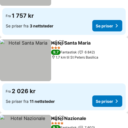
1 757 kr
Fra
Se priser fra
3 nettsteder
Se priser
Hotel Santa Maria
Del
Legg til i favoritter
3 Stjerner
9,7
Fantastisk
6 842
1.7 km til St Peters Basilica
2 026 kr
Fra
Se priser fra
11 nettsteder
Se priser
Hotel Nazionale
Del
Legg til i favoritter
4 Stjerner
9,2
Fantastisk
7 602