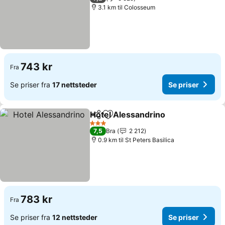
3.1 km til Colosseum
743 kr
Fra
Se priser fra
17 nettsteder
Se priser
Hotel Alessandrino
Del
Legg til i favoritter
3 Stjerner
7,5
Bra
2 212
0.9 km til St Peters Basilica
783 kr
Fra
Se priser fra
12 nettsteder
Se priser