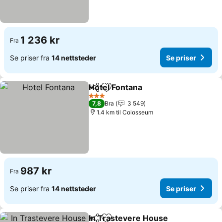
1 236 kr
Fra
Se priser fra
14 nettsteder
Se priser
Hotel Fontana
Del
Legg til i favoritter
3 Stjerner
7,8
Bra
3 549
1.4 km til Colosseum
987 kr
Fra
Se priser fra
14 nettsteder
Se priser
In Trastevere House