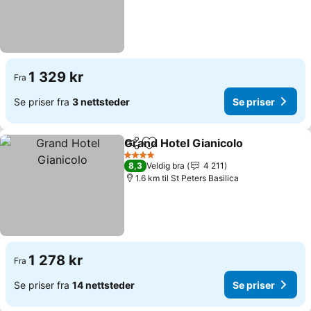
1 329 kr
Fra
Se priser fra
3 nettsteder
Se priser
Grand Hotel Gianicolo
Del
Legg til i favoritter
4 Stjerner
8,3
Veldig bra
4 211
1.6 km til St Peters Basilica
1 278 kr
Fra
Se priser fra
14 nettsteder
Se priser