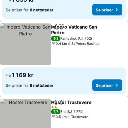
Se priser fra
8 nettsteder
Se priser
Impero Vaticano San
Del
Legg til i favoritter
Pietro
9,1
Fantastisk
702
0.4 km til St Peters Basilica
1 169 kr
Fra
Se priser fra
8 nettsteder
Se priser
Hostel Trastevere
Del
Legg til i favoritter
2 Stjerner
7,7
Bra
5 779
0.5 km til Trastevere