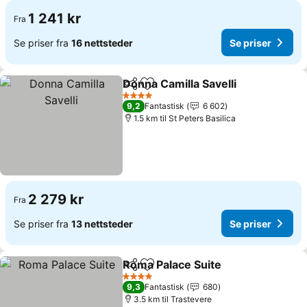
1 241 kr
Fra
Se priser fra
16 nettsteder
Se priser
Donna Camilla Savelli
Del
Legg til i favoritter
4 Stjerner
9,2
Fantastisk
6 602
1.5 km til St Peters Basilica
2 279 kr
Fra
Se priser fra
13 nettsteder
Se priser
Roma Palace Suite
Del
Legg til i favoritter
4 Stjerner
9,3
Fantastisk
680
3.5 km til Trastevere