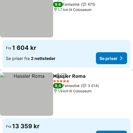
Del
Legg til i favoritter
9,6
Fantastisk
675
1.7 km til Colosseum
1 604 kr
Fra
Se priser fra
2 nettsteder
Se priser
Hassler Roma
Del
Legg til i favoritter
5 Stjerner
9,4
Fantastisk
3 014
1.9 km til Colosseum
13 359 kr
Fra