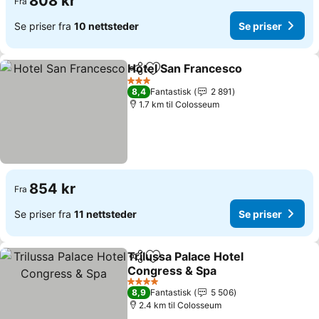
808 kr
Fra
Se priser fra
10 nettsteder
Se priser
Hotel San Francesco
Del
Legg til i favoritter
3 Stjerner
8,4
Fantastisk
2 891
1.7 km til Colosseum
854 kr
Fra
Se priser fra
11 nettsteder
Se priser
Trilussa Palace Hotel
Del
Legg til i favoritter
Congress & Spa
4 Stjerner
8,9
Fantastisk
5 506
2.4 km til Colosseum