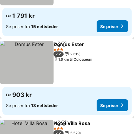
1 791 kr
Fra
Se priser fra
15 nettsteder
Se priser
Domus Ester
Del
Legg til i favoritter
3 Stjerner
7,2
2 612
1.6 km til Colosseum
903 kr
Fra
Se priser fra
13 nettsteder
Se priser
Hotel Villa Rosa
Del
Legg til i favoritter
3 Stjerner
7,2
5 529