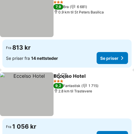
Legg til i favoritter
3 Stjerner
7,9
Bra
6 681
0.9 km til St Peters Basilica
813 kr
Fra
Se priser fra
14 nettsteder
Se priser
Eccelso Hotel
Del
Legg til i favoritter
3 Stjerner
9,2
Fantastisk
1 715
2.8 km til Trastevere
1 056 kr
Fra