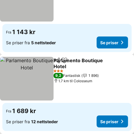
1 143 kr
Fra
Se priser fra
5 nettsteder
Se priser
Parlamento Boutique
Del
Legg til i favoritter
Hotel
3 Stjerner
9,2
Fantastisk
1 896
1.7 km til Colosseum
1 689 kr
Fra
Se priser fra
12 nettsteder
Se priser