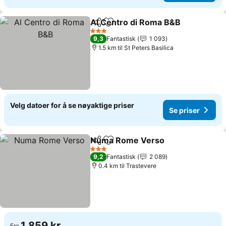
Al Centro di Roma B&B
Del
Legg til i favoritter
3 Stjerner
9,3
Fantastisk
1 093
1.5 km til St Peters Basilica
Velg datoer for å se nøyaktige priser
Se priser
Numa Rome Verso
Del
Legg til i favoritter
3 Stjerner
9,2
Fantastisk
2 089
0.4 km til Trastevere
1 859 kr
Fra