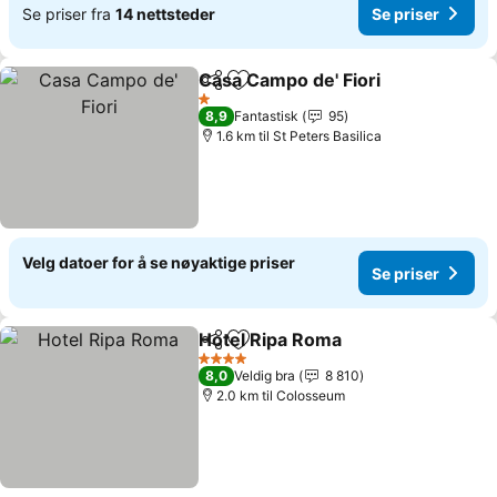
Se priser fra
14 nettsteder
Se priser
Casa Campo de' Fiori
Del
Legg til i favoritter
1 Stjerner
8,9
Fantastisk
95
1.6 km til St Peters Basilica
Velg datoer for å se nøyaktige priser
Se priser
Hotel Ripa Roma
Del
Legg til i favoritter
4 Stjerner
8,0
Veldig bra
8 810
2.0 km til Colosseum