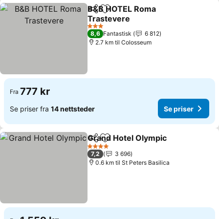
B&B HOTEL Roma
Del
Legg til i favoritter
Trastevere
3 Stjerner
8,6
Fantastisk
6 812
2.7 km til Colosseum
777 kr
Fra
Se priser fra
14 nettsteder
Se priser
Grand Hotel Olympic
Del
Legg til i favoritter
4 Stjerner
7,2
3 696
0.6 km til St Peters Basilica