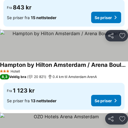
843 kr
Fra
Se priser fra
15 nettsteder
Se priser
Del
Leg
Hampton by Hilton Amsterdam / Arena Boulevard
Hotell
3 Stjerner
8,3
Veldig bra
20 821
0.4 km til Amsterdam ArenA
1 123 kr
Fra
Se priser fra
13 nettsteder
Se priser
Del
Leg