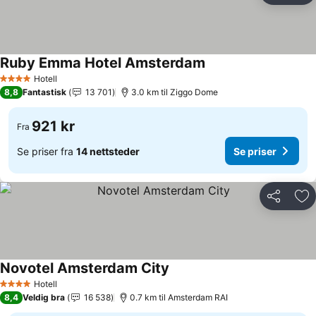
Ruby Emma Hotel Amsterdam
Hotell
4 Stjerner
8,8
Fantastisk
13 701
3.0 km til Ziggo Dome
921 kr
Fra
Se priser fra
14 nettsteder
Se priser
Del
Leg
Novotel Amsterdam City
Hotell
4 Stjerner
8,4
Veldig bra
16 538
0.7 km til Amsterdam RAI