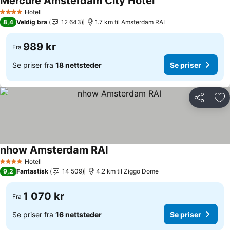
Mercure Amsterdam City Hotel
Hotell
4 Stjerner
8,4
Veldig bra
12 643
1.7 km til Amsterdam RAI
989 kr
Fra
Se priser fra
18 nettsteder
Se priser
Del
Leg
nhow Amsterdam RAI
Hotell
4 Stjerner
9,2
Fantastisk
14 509
4.2 km til Ziggo Dome
1 070 kr
Fra
Se priser fra
16 nettsteder
Se priser