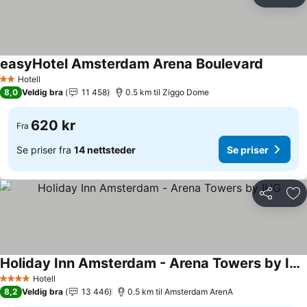
Del
Leg
easyHotel Amsterdam Arena Boulevard
Hotell
2 Stjerner
8,0
Veldig bra
11 458
0.5 km til Ziggo Dome
620 kr
Fra
Se priser fra
14 nettsteder
Se priser
Del
Leg
Holiday Inn Amsterdam - Arena Towers by IHG
Hotell
4 Stjerner
8,2
Veldig bra
13 446
0.5 km til Amsterdam ArenA