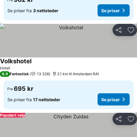
Se priser fra
3 nettsteder
Se priser
Del
Leg
Volkshotel
Hotell
8,9
Fantastisk
13 326
2.1 km til Amsterdam RAI
695 kr
Fra
Se priser fra
17 nettsteder
Se priser
Populært valg
Del
Leg