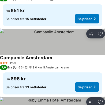
651 kr
Fra
Se priser fra
15 nettsteder
Se priser
Del
Leg
Campanile Amsterdam
Hotell
3 Stjerner
7,6
Bra
6 346
3.0 km til Amsterdam ArenA
696 kr
Fra
Se priser fra
13 nettsteder
Se priser
Del
Leg