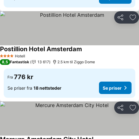
Del
Leg
Postillion Hotel Amsterdam
Hotell
4 Stjerner
8,5
Fantastisk
13 617
2.5 km til Ziggo Dome
776 kr
Fra
Se priser fra
18 nettsteder
Se priser
Del
Leg