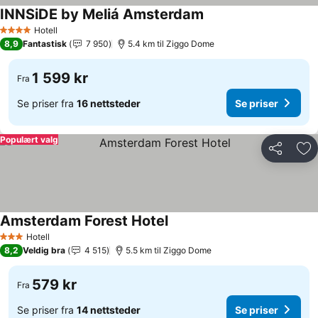
INNSiDE by Meliá Amsterdam
Hotell
4 Stjerner
8,9
Fantastisk
7 950
5.4 km til Ziggo Dome
1 599 kr
Fra
Se priser fra
16 nettsteder
Se priser
Populært valg
Del
Leg
Amsterdam Forest Hotel
Hotell
3 Stjerner
8,2
Veldig bra
4 515
5.5 km til Ziggo Dome
579 kr
Fra
Se priser fra
14 nettsteder
Se priser