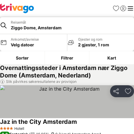
Favoritter
Logg i
Me
Reisemål
Ziggo Dome, Amsterdam
Ankomst/avreise
Gjester og rom
Velg datoer
2 gjester, 1 rom
Sorter
Filtrer
Kart
Overnattingssteder i Amsterdam nær Ziggo
Dome (Amsterdam, Nederland)
Slik påvirkes søkeresultatene av provisjon
Del
Leg
Jaz in the City Amsterdam
Hotell
4 Stjerner