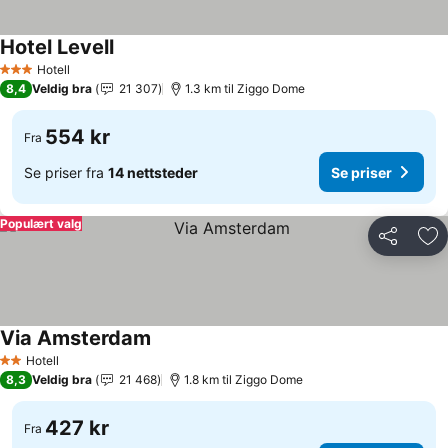
Hotel Levell
Hotell
3 Stjerner
8,4
Veldig bra
21 307
1.3 km til Ziggo Dome
554 kr
Fra
Se priser fra
14 nettsteder
Se priser
Populært valg
Del
Leg
Via Amsterdam
Hotell
2 Stjerner
8,3
Veldig bra
21 468
1.8 km til Ziggo Dome
427 kr
Fra