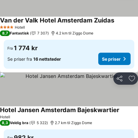
Van der Valk Hotel Amsterdam Zuidas
Hotell
4 Stjerner
8,7
Fantastisk
7 307
4.2 km til Ziggo Dome
1 774 kr
Fra
Se priser fra
16 nettsteder
Se priser
Del
Leg
Hotel Jansen Amsterdam Bajeskwartier
Hotell
8,3
Veldig bra
5 322
2.7 km til Ziggo Dome
982 kr
Fra