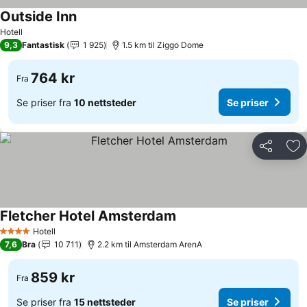
Outside Inn
Hotell
9,3
Fantastisk
1 925
1.5 km til Ziggo Dome
764 kr
Fra
Se priser fra
10 nettsteder
Se priser
Del
Leg
Fletcher Hotel Amsterdam
Hotell
4 Stjerner
7,6
Bra
10 711
2.2 km til Amsterdam ArenA
859 kr
Fra
Se priser fra
15 nettsteder
Se priser