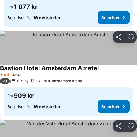
1 077 kr
Fra
Se priser fra
16 nettsteder
Se priser
Del
Leg
Bastion Hotel Amsterdam Amstel
Hotell
3 Stjerner
7,1
8 706
2.4 km til Amsterdam ArenA
909 kr
Fra
Se priser fra
16 nettsteder
Se priser
Del
Leg