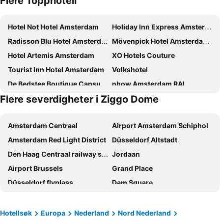
Flere Topphotell
Hotel Not Hotel Amsterdam
Holiday Inn Express Amsterdam - Arena Towers by IHG
Radisson Blu Hotel Amsterdam Airport
Mövenpick Hotel Amsterdam City Centre
Hotel Artemis Amsterdam
XO Hotels Couture
Tourist Inn Hotel Amsterdam
Volkshotel
De Bedstee Boutique Capsules
nhow Amsterdam RAI
Flere severdigheter i Ziggo Dome
Holiday Inn Express Amsterdam - North Riverside By Ihg
Novotel Amsterdam City
Leonardo Eden Hotel Amsterdam City Center
ibis Amsterdam Centre Stopera
Amsterdam Centraal
Airport Amsterdam Schiphol
XO Hotels Blue Square
Inntel Hotels Amsterdam Centre
Amsterdam Red Light District
Düsseldorf Altstadt
Hampton by Hilton Amsterdam / Arena Boulevard
Amsterdam Teleport Hotel
Den Haag Centraal railway station
Jordaan
OZO Hotels Arena Amsterdam
XO Hotels Park West
Airport Brussels
Grand Place
Holiday Inn Amsterdam - Arena Towers by IHG
ibis Amsterdam Centre
Düsseldorf flyplass
Dam Square
Rho Hotel
Bunk Hotel Amsterdam
Ziggo Dome
De Pijp
OZO Hotels Cordial Amsterdam
Radisson Blu Hotel, Amsterdam City Center
Hauptbahnhof Düsseldorf
Amsterdam Centraal Metro Station
Die Port Van Cleve
MEININGER Hotel Amsterdam City West
Hotellsøk
Europa
Nederland
Nord Nederland