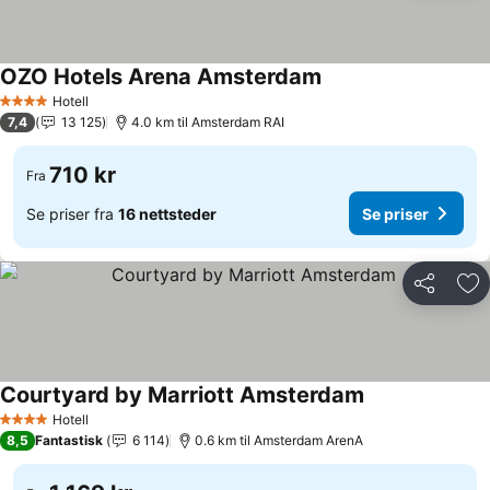
OZO Hotels Arena Amsterdam
Hotell
4 Stjerner
7,4
13 125
4.0 km til Amsterdam RAI
710 kr
Fra
Se priser fra
16 nettsteder
Se priser
Del
Leg
Courtyard by Marriott Amsterdam
Hotell
4 Stjerner
8,5
Fantastisk
6 114
0.6 km til Amsterdam ArenA