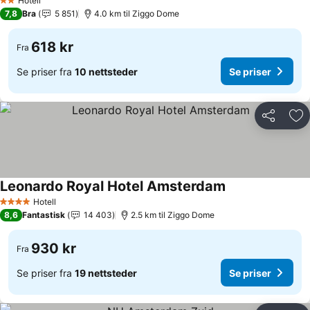
Hotell
2 Stjerner
7,8
Bra
5 851
4.0 km til Ziggo Dome
618 kr
Fra
Se priser fra
10 nettsteder
Se priser
Del
Leg
Leonardo Royal Hotel Amsterdam
Hotell
4 Stjerner
8,6
Fantastisk
14 403
2.5 km til Ziggo Dome
930 kr
Fra
Se priser fra
19 nettsteder
Se priser