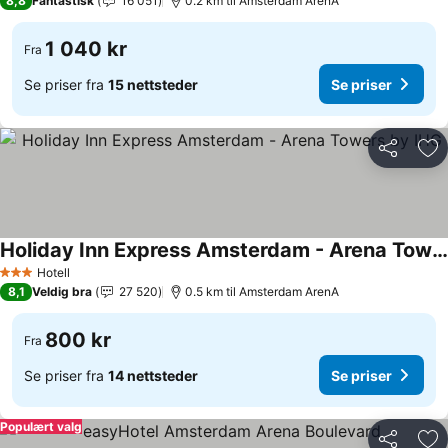
8,8
Fantastisk
16 051
0.2 km til Amsterdam ArenA
1 040 kr
Fra
Se priser fra
15 nettsteder
Se priser
Del
Leg
Holiday Inn Express Amsterdam - Arena Towers by IHG
Hotell
3 Stjerner
8,1
Veldig bra
27 520
0.5 km til Amsterdam ArenA
800 kr
Fra
Se priser fra
14 nettsteder
Se priser
Populært valg