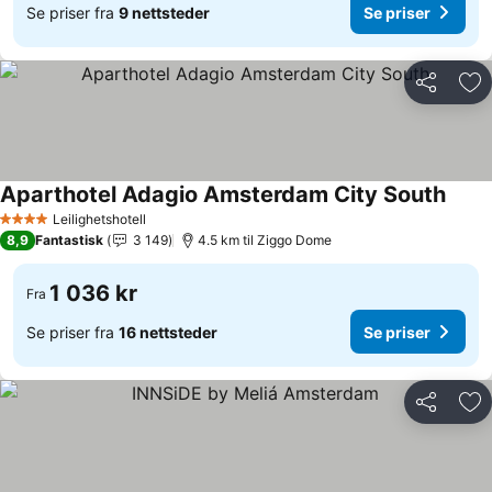
Se priser fra
9 nettsteder
Se priser
Del
Leg
Aparthotel Adagio Amsterdam City South
Leilighetshotell
4 Stjerner
8,9
Fantastisk
3 149
4.5 km til Ziggo Dome
1 036 kr
Fra
Se priser fra
16 nettsteder
Se priser
Del
Leg