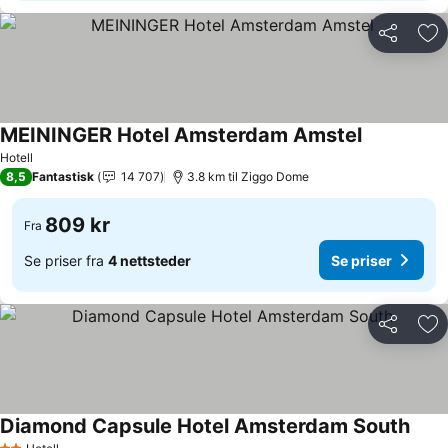
Del
Leg
MEININGER Hotel Amsterdam Amstel
Hotell
8,5
Fantastisk
14 707
3.8 km til Ziggo Dome
809 kr
Fra
Se priser fra
4 nettsteder
Se priser
Del
Leg
Diamond Capsule Hotel Amsterdam South