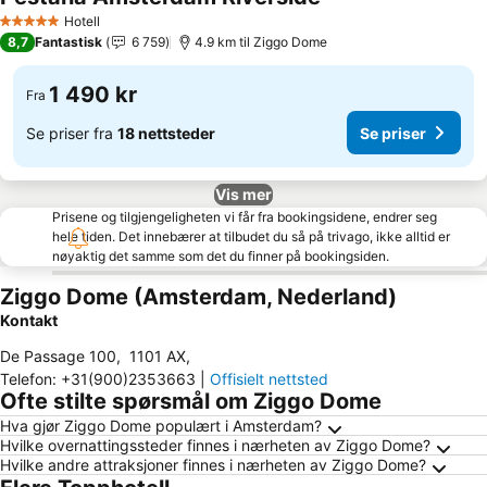
Hotell
5 Stjerner
8,7
Fantastisk
6 759
4.9 km til Ziggo Dome
1 490 kr
Fra
Se priser fra
18 nettsteder
Se priser
Vis mer
Prisene og tilgjengeligheten vi får fra bookingsidene, endrer seg
hele tiden. Det innebærer at tilbudet du så på trivago, ikke alltid er
nøyaktig det samme som det du finner på bookingsiden.
Ziggo Dome (Amsterdam, Nederland)
Kontakt
De Passage 100
,
1101 AX
,
Telefon
:
+31(900)2353663
|
Offisielt nettsted
Ofte stilte spørsmål om Ziggo Dome
Hva gjør Ziggo Dome populært i Amsterdam?
Hvilke overnattingssteder finnes i nærheten av Ziggo Dome?
Hvilke andre attraksjoner finnes i nærheten av Ziggo Dome?