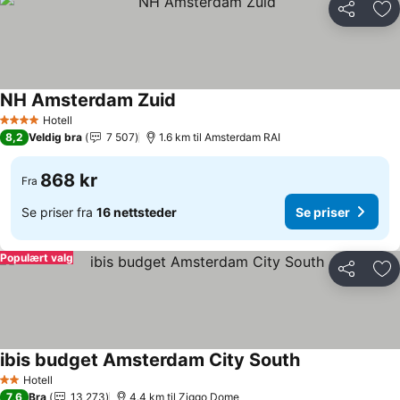
Del
Leg
NH Amsterdam Zuid
Hotell
4 Stjerner
8,2
Veldig bra
7 507
1.6 km til Amsterdam RAI
868 kr
Fra
Se priser fra
16 nettsteder
Se priser
Populært valg
Del
Leg
ibis budget Amsterdam City South
Hotell
2 Stjerner
7,6
Bra
13 273
4.4 km til Ziggo Dome