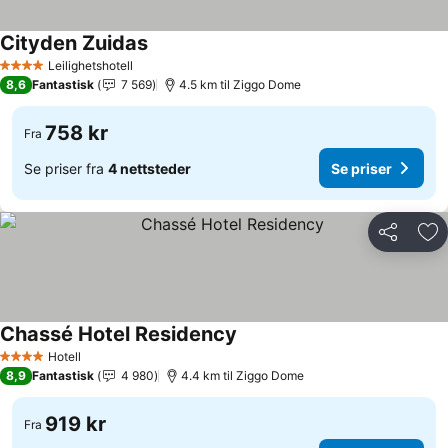
Cityden Zuidas
Leilighetshotell
4 Stjerner
8,6
Fantastisk
7 569
4.5 km til Ziggo Dome
758 kr
Fra
Se priser fra
4 nettsteder
Se priser
Del
Leg
Chassé Hotel Residency
Hotell
4 Stjerner
8,9
Fantastisk
4 980
4.4 km til Ziggo Dome
919 kr
Fra