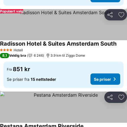
Populært valg
Del
Leg
Radisson Hotel & Suites Amsterdam South
Hotell
4 Stjerner
8,1
Veldig bra
6 246
3.9 km til Ziggo Dome
851 kr
Fra
Se priser fra
15 nettsteder
Se priser
Del
Leg
Pestana Amsterdam Riverside