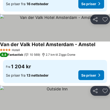
Se priser fra
16 nettsteder
Se priser
Del
Leg
Van der Valk Hotel Amsterdam - Amstel
Hotell
4 Stjerner
8,8
Fantastisk
10 569
2.7 km til Ziggo Dome
1 204 kr
Fra
Se priser fra
13 nettsteder
Se priser
Del
Leg