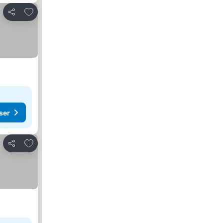
Legg til i favoritter
Del
ser
Legg til i favoritter
Del