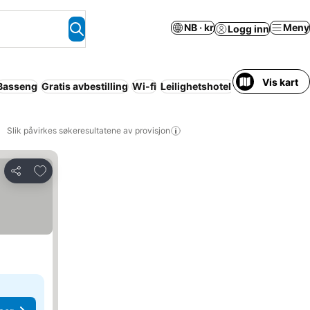
NB · kr
Meny
Logg inn
Vis kart
Basseng
Gratis avbestilling
Wi-fi
Leilighetshotell
Kjæledyr tillatt
Slik påvirkes søkeresultatene av provisjon
Legg til i favoritter
Del