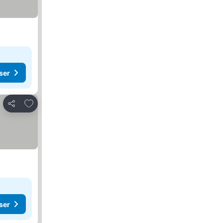
ser
Legg til i favoritter
Del
ser