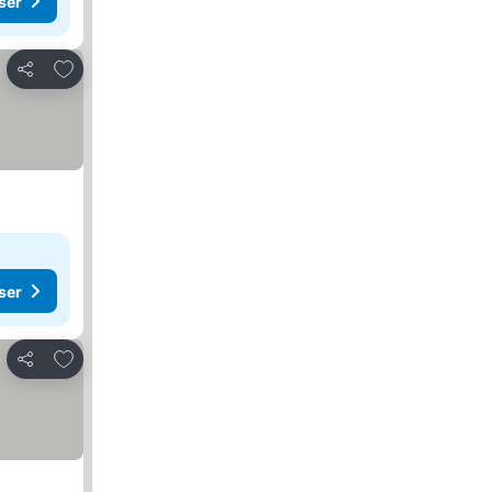
ser
Legg til i favoritter
Del
ser
Legg til i favoritter
Del