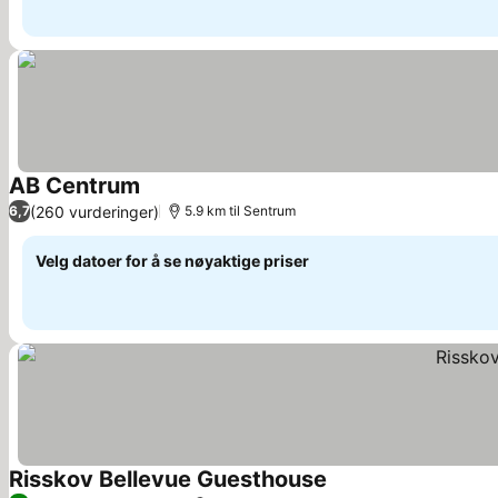
AB Centrum
(260 vurderinger)
6,7
5.9 km til Sentrum
Velg datoer for å se nøyaktige priser
Risskov Bellevue Guesthouse