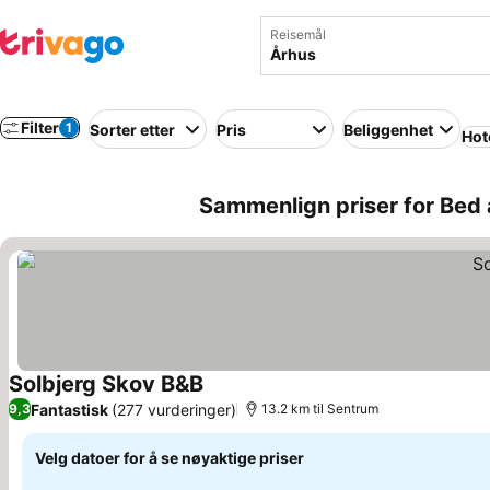
Reisemål
Filter
1
Sorter etter
Pris
Beliggenhet
Hot
Sammenlign priser for Bed 
Solbjerg Skov B&B
Fantastisk
(277 vurderinger)
9,3
13.2 km til Sentrum
Velg datoer for å se nøyaktige priser