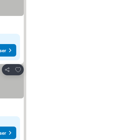
ser
Legg til i favoritter
Del
ser