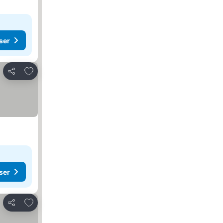
ser
Legg til i favoritter
Del
ser
Legg til i favoritter
Del