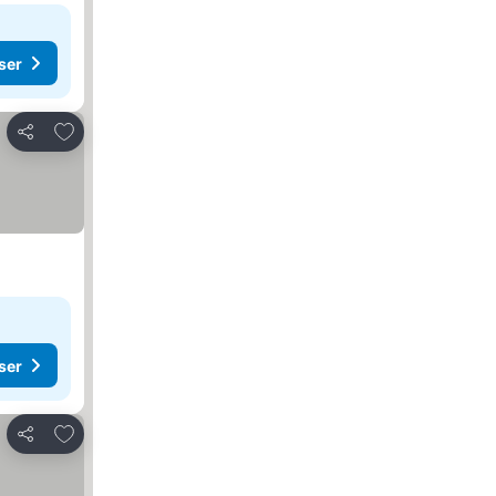
ser
Legg til i favoritter
Del
ser
Legg til i favoritter
Del