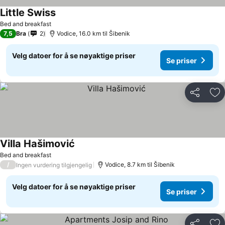
Little Swiss
Bed and breakfast
7,5
Bra
2
Vodice, 16.0 km til Šibenik
Velg datoer for å se nøyaktige priser
Se priser
Del
Leg
Villa Hašimović
Bed and breakfast
/
Vodice, 8.7 km til Šibenik
Ingen vurdering tilgjengelig
Velg datoer for å se nøyaktige priser
Se priser