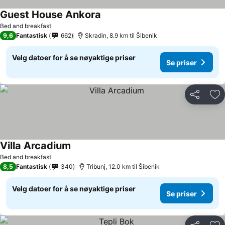
Guest House Ankora
Bed and breakfast
9,6
Fantastisk
662
Skradin, 8.9 km til Šibenik
Velg datoer for å se nøyaktige priser
Se priser
Del
Leg
Villa Arcadium
Bed and breakfast
8,5
Fantastisk
340
Tribunj, 12.0 km til Šibenik
Velg datoer for å se nøyaktige priser
Se priser