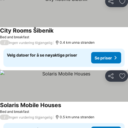
Del
Leg
City Rooms Šibenik
Bed and breakfast
/
0.4 km unna stranden
Ingen vurdering tilgjengelig
Velg datoer for å se nøyaktige priser
Se priser
Del
Leg
Solaris Mobile Houses
Bed and breakfast
/
0.5 km unna stranden
Ingen vurdering tilgjengelig