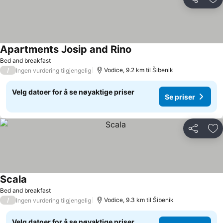
Del
Leg
Apartments Josip and Rino
Bed and breakfast
/
Vodice, 9.2 km til Šibenik
Ingen vurdering tilgjengelig
Velg datoer for å se nøyaktige priser
Se priser
Del
Leg
Scala
Bed and breakfast
/
Vodice, 9.3 km til Šibenik
Ingen vurdering tilgjengelig
Velg datoer for å se nøyaktige priser