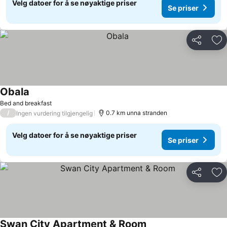
Velg datoer for å se nøyaktige priser
Se priser
Del
Leg
Obala
Bed and breakfast
/
0.7 km unna stranden
Ingen vurdering tilgjengelig
Velg datoer for å se nøyaktige priser
Se priser
Del
Leg
Swan City Apartment & Room