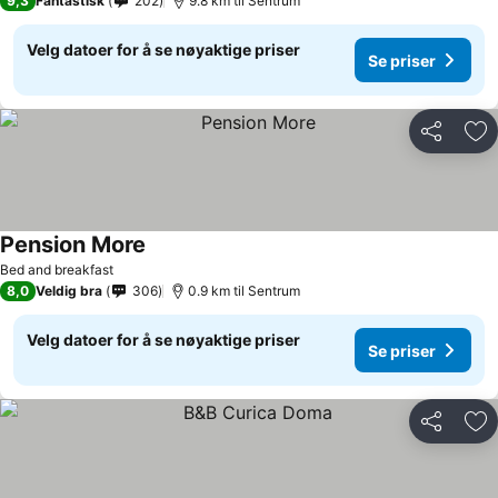
9,3
Fantastisk
202
9.8 km til Sentrum
Velg datoer for å se nøyaktige priser
Se priser
Del
Leg
Pension More
Bed and breakfast
8,0
Veldig bra
306
0.9 km til Sentrum
Velg datoer for å se nøyaktige priser
Se priser
Del
Leg