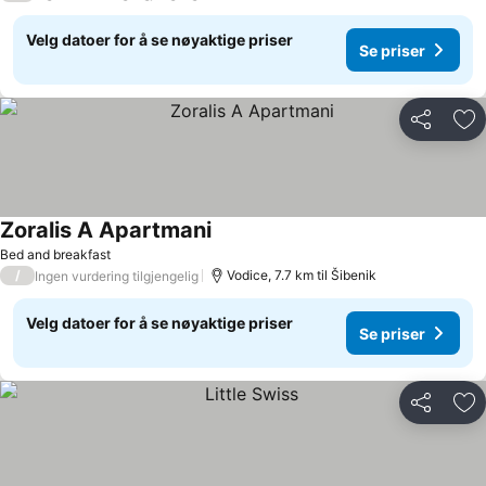
Velg datoer for å se nøyaktige priser
Se priser
Del
Leg
Zoralis A Apartmani
Bed and breakfast
/
Vodice, 7.7 km til Šibenik
Ingen vurdering tilgjengelig
Velg datoer for å se nøyaktige priser
Se priser
Del
Leg