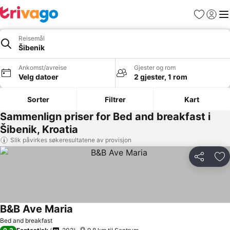
Favoritter
Logg i
Me
Reisemål
Šibenik
Ankomst/avreise
Gjester og rom
Velg datoer
2 gjester, 1 rom
Sorter
Filtrer
Kart
Sammenlign priser for Bed and breakfast i
Šibenik, Kroatia
Slik påvirkes søkeresultatene av provisjon
Del
Leg
B&B Ave Maria
Bed and breakfast