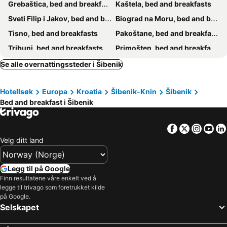
Grebaštica, bed and breakfasts
Kaštela, bed and breakfasts
Sveti Filip i Jakov, bed and breakfasts
Biograd na Moru, bed and breakfasts
Tisno, bed and breakfasts
Pakoštane, bed and breakfasts
Tribunj, bed and breakfasts
Primošten, bed and breakfasts
Marina, bed and breakfasts
Murter-Kornati, bed and breakfasts
Se alle overnattingssteder i Šibenik
Okrug, bed and breakfasts
Skradin, bed and breakfasts
Hotellsøk
Europa
Kroatia
Šibenik-Knin
Šibenik
Benkovac, bed and breakfasts
Kaprije, bed and breakfasts
Bed and breakfast i Šibenik
Vrlika, bed and breakfasts
Rogoznica, bed and breakfasts
Biskupija, bed and breakfasts
Okrug Gornji, bed and breakfasts
Facebook
Twitter
Insta
Yo
Velg ditt land
Legg til på Google
Finn resultatene våre enkelt ved å
legge til trivago som foretrukket kilde
på Google.
Selskapet