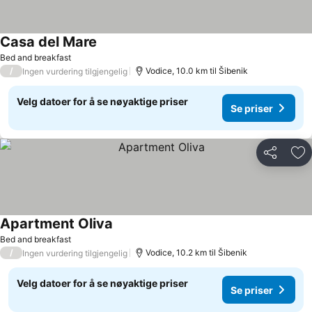
Casa del Mare
Bed and breakfast
/
Vodice, 10.0 km til Šibenik
Ingen vurdering tilgjengelig
Velg datoer for å se nøyaktige priser
Se priser
Del
Leg
Apartment Oliva
Bed and breakfast
/
Vodice, 10.2 km til Šibenik
Ingen vurdering tilgjengelig
Velg datoer for å se nøyaktige priser
Se priser