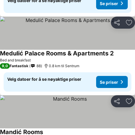
Velg datoer for å se nøyaktige priser
Se priser
Del
Leg
Medulić Palace Rooms & Apartments 2
Bed and breakfast
9,0
Fantastisk
88
0.8 km til Sentrum
Velg datoer for å se nøyaktige priser
Se priser
Del
Leg
Mandić Rooms