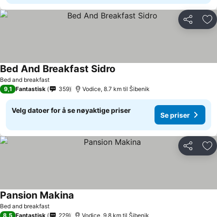
Del
Leg
Bed And Breakfast Sidro
Bed and breakfast
9,1
Fantastisk
359
Vodice, 8.7 km til Šibenik
Velg datoer for å se nøyaktige priser
Se priser
Del
Leg
Pansion Makina
Bed and breakfast
8,5
Fantastisk
229
Vodice, 9.8 km til Šibenik