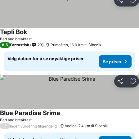
Del
Leg
Tepli Bok
Bed and breakfast
8,5
Fantastisk
23
Primošten, 16.0 km til Šibenik
Velg datoer for å se nøyaktige priser
Se priser
Del
Leg
Blue Paradise Srima
Bed and breakfast
/
Vodice, 7.4 km til Šibenik
Ingen vurdering tilgjengelig