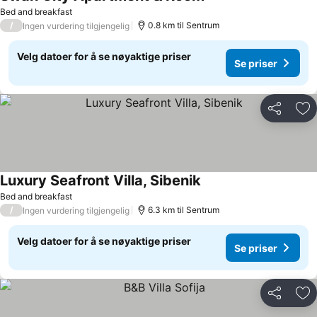
Bed and breakfast
/
0.8 km til Sentrum
Ingen vurdering tilgjengelig
Velg datoer for å se nøyaktige priser
Se priser
Del
Leg
Luxury Seafront Villa, Sibenik
Bed and breakfast
/
6.3 km til Sentrum
Ingen vurdering tilgjengelig
Velg datoer for å se nøyaktige priser
Se priser
Del
Leg