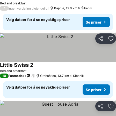
Bed and breakfast
/
Kaprije, 12.0 km til Šibenik
Ingen vurdering tilgjengelig
Velg datoer for å se nøyaktige priser
Se priser
Del
Leg
Little Swiss 2
Bed and breakfast
10
Fantastisk
2
Grebaštica, 13.7 km til Šibenik
Velg datoer for å se nøyaktige priser
Se priser
Del
Leg