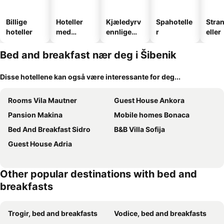
Billige
Hoteller
Kjæledyrv
Spahotelle
Stra
hoteller
med
ennlige
r
eller
basseng
hoteller
Bed and breakfast nær deg i Šibenik
Disse hotellene kan også være interessante for deg...
Rooms Vila Mautner
Guest House Ankora
Pansion Makina
Mobile homes Bonaca
Bed And Breakfast Sidro
B&B Villa Sofija
Guest House Adria
Other popular destinations with bed and
breakfasts
Trogir, bed and breakfasts
Vodice, bed and breakfasts