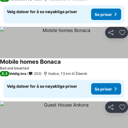
Velg datoer for å se nøyaktige priser
Se priser
Del
Leg
Mobile homes Bonaca
Bed and breakfast
8,3
Veldig bra
202
Vodice, 7.5 km til Šibenik
Velg datoer for å se nøyaktige priser
Se priser
Del
Leg