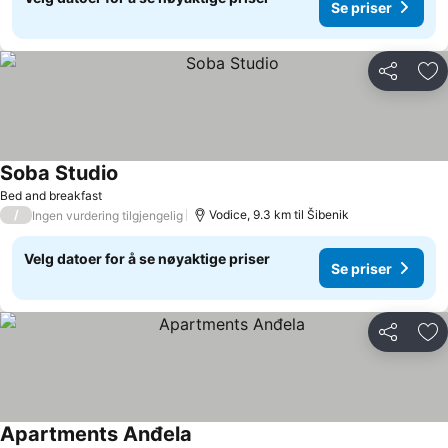
Se priser
Del
Leg
Soba Studio
Bed and breakfast
/
Vodice, 9.3 km til Šibenik
Ingen vurdering tilgjengelig
Velg datoer for å se nøyaktige priser
Se priser
Del
Leg
Apartments Anđela