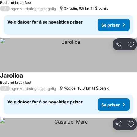
Bed and breakfast
/
Skradin, 9.5 km til Šibenik
Ingen vurdering tilgjengelig
Velg datoer for å se nøyaktige priser
Se priser
Del
Leg
Jarolica
Bed and breakfast
/
Vodice, 10.0 km til Šibenik
Ingen vurdering tilgjengelig
Velg datoer for å se nøyaktige priser
Se priser
Del
Leg