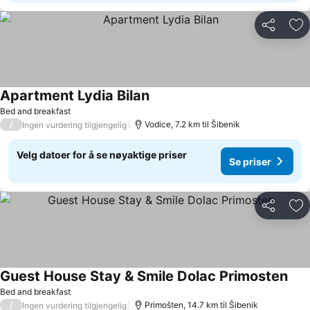
Del
Leg
Apartment Lydia Bilan
Bed and breakfast
/
Vodice, 7.2 km til Šibenik
Ingen vurdering tilgjengelig
Velg datoer for å se nøyaktige priser
Se priser
Del
Leg
Guest House Stay & Smile Dolac Primosten
Bed and breakfast
/
Primošten, 14.7 km til Šibenik
Ingen vurdering tilgjengelig