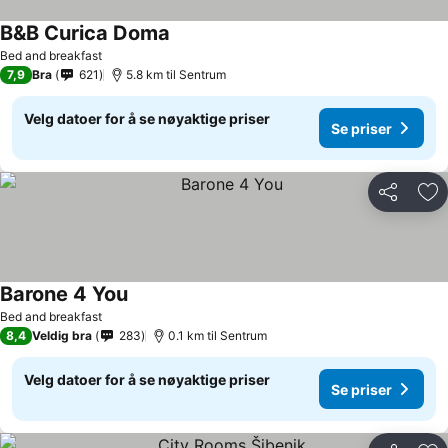
B&B Curica Doma
Bed and breakfast
7,9
Bra
621
5.8 km til Sentrum
Velg datoer for å se nøyaktige priser
Se priser
Del
Leg
Barone 4 You
Bed and breakfast
8,4
Veldig bra
283
0.1 km til Sentrum
Velg datoer for å se nøyaktige priser
Se priser