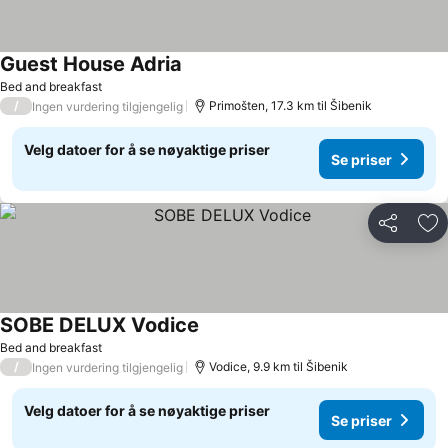
Guest House Adria
Bed and breakfast
/
Primošten, 17.3 km til Šibenik
Ingen vurdering tilgjengelig
Velg datoer for å se nøyaktige priser
Se priser
Del
Leg
SOBE DELUX Vodice
Bed and breakfast
/
Vodice, 9.9 km til Šibenik
Ingen vurdering tilgjengelig
Velg datoer for å se nøyaktige priser
Se priser