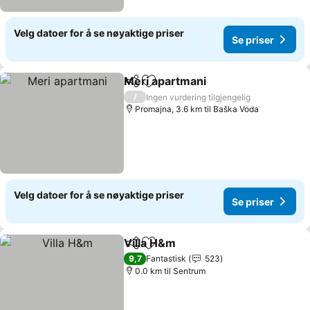
Velg datoer for å se nøyaktige priser
Se priser
Meri apartmani
Del
Legg til i favoritter
Se priser
/
Ingen vurdering tilgjengelig
Promajna, 3.6 km til Baška Voda
Velg datoer for å se nøyaktige priser
Se priser
Villa H&m
Del
Legg til i favoritter
Se priser
9,7
Fantastisk
523
0.0 km til Sentrum