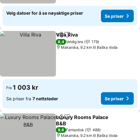
Velg datoer for å se nøyaktige priser
Se priser
Villa Riva
Del
Legg til i favoritter
Se priser
8,4
Veldig bra
179
Makarska, 9.2 km til Baška Voda
1 003 kr
Fra
Se priser fra
7 nettsteder
Se priser
Luxury Rooms Palace
Del
Legg til i favoritter
B&B
Se priser
9,6
Fantastisk
488
Makarska, 9.2 km til Baška Voda