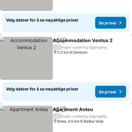
Velg datoer for å se nøyaktige priser
Se priser
Accommodation Ventus 2
Del
Legg til i favoritter
/
Ingen vurdering tilgjengelig
0.2 km til Sentrum
Velg datoer for å se nøyaktige priser
Se priser
Apartment Anteu
Del
Legg til i favoritter
Se priser
/
Ingen vurdering tilgjengelig
Brela, 4.0 km til Baška Voda