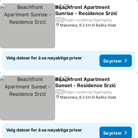
Beachfront Apartment
Del
Legg til i favoritter
Sunrise - Residence Srzić
Se priser
/
Ingen vurdering tilgjengelig
Makarska, 8.3 km til Baška Voda
Velg datoer for å se nøyaktige priser
Se priser
Beachfront Apartment
Del
Legg til i favoritter
Sunset - Residence Srzić
Se priser
/
Ingen vurdering tilgjengelig
Makarska, 8.3 km til Baška Voda
Velg datoer for å se nøyaktige priser
Se priser