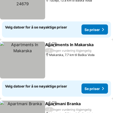
Tučepi, 13.8 km til Baška Voda
Velg datoer for å se nøyaktige priser
Se priser
Apartments In Makarska
Del
Legg til i favoritter
S
/
Ingen vurdering tilgjengelig
Makarska, 7.7 km til Baška Voda
Velg datoer for å se nøyaktige priser
Se priser
Apartmani Branka
Del
Legg til i favoritter
Se prise
/
Ingen vurdering tilgjengelig