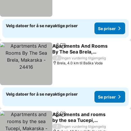
Velg datoer for å se nøyaktige priser
Se priser
Apartments And Rooms
Del
Legg til i favoritter
By The Sea Brela,
Makarska - 24416
Se priser
/
Ingen vurdering tilgjengelig
Brela, 4.0 km til Baška Voda
Velg datoer for å se nøyaktige priser
Se priser
Apartments and rooms
Del
Legg til i favoritter
by the sea Tucepi,
Makarska - 24679
Se priser
/
Ingen vurdering tilgjengelig