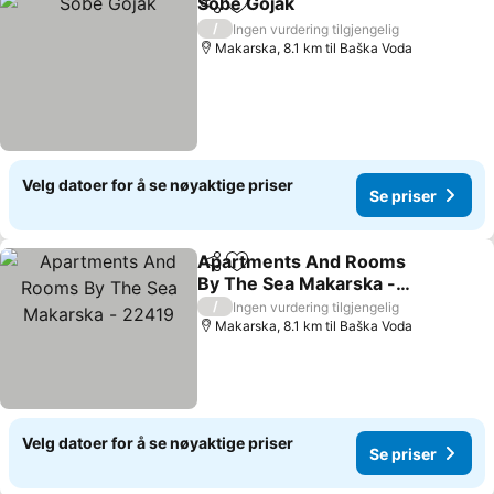
Sobe Gojak
Del
Legg til i favoritter
Se priser
/
Ingen vurdering tilgjengelig
Makarska, 8.1 km til Baška Voda
Velg datoer for å se nøyaktige priser
Se priser
Apartments And Rooms
Del
Legg til i favoritter
By The Sea Makarska -
22419
Se priser
/
Ingen vurdering tilgjengelig
Makarska, 8.1 km til Baška Voda
Velg datoer for å se nøyaktige priser
Se priser