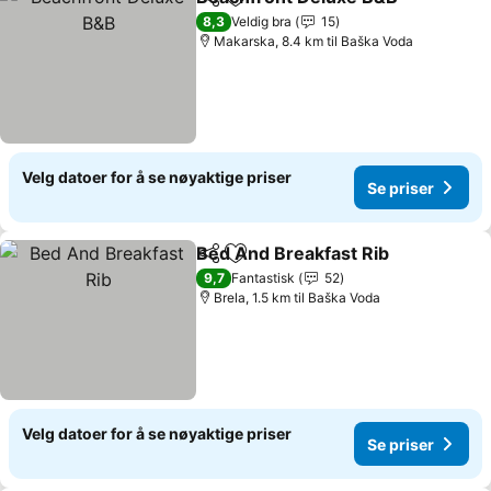
Del
Legg til i favoritter
Se
8,3
Veldig bra
15
Makarska, 8.4 km til Baška Voda
Velg datoer for å se nøyaktige priser
Se priser
Bed And Breakfast Rib
Del
Legg til i favoritter
Se p
9,7
Fantastisk
52
Brela, 1.5 km til Baška Voda
Velg datoer for å se nøyaktige priser
Se priser