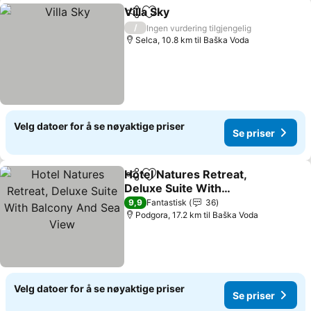
Villa Sky
Del
Legg til i favoritter
Se priser
/
Ingen vurdering tilgjengelig
Selca, 10.8 km til Baška Voda
Velg datoer for å se nøyaktige priser
Se priser
Hotel Natures Retreat,
Del
Legg til i favoritter
Deluxe Suite With
Balcony And Sea View
Se priser
9,9
Fantastisk
36
Podgora, 17.2 km til Baška Voda
Velg datoer for å se nøyaktige priser
Se priser