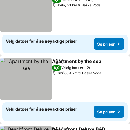
Brela, 5.1 km til Baška Voda
Velg datoer for å se nøyaktige priser
Se priser
Apartment by the sea
Del
Legg til i favoritter
Se p
8,0
Veldig bra
12
Omiš, 8.4 km til Baška Voda
Velg datoer for å se nøyaktige priser
Se priser
Beachfront Deluxe B&B