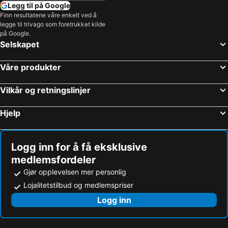
Trpanj, bed and breakfasts
Postira, bed and breakfasts
Legg til på Google
Finn resultatene våre enkelt ved å
Račišće, bed and breakfasts
Gornje Selo, bed and breakfasts
legge til trivago som foretrukket kilde
Loviste, bed and breakfasts
Pučišća, bed and breakfasts
på Google.
Selskapet
Solin, bed and breakfasts
Stari Grad, bed and breakfasts
Promajna, bed and breakfasts
Våre produkter
Vilkår og retningslinjer
Hjelp
Logg inn for å få eksklusive
medlemsfordeler
Gjør opplevelsen mer personlig
Lojalitetstilbud og medlemspriser
Logg inn