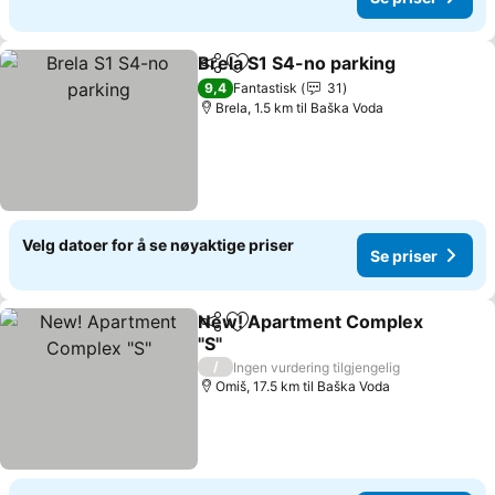
Brela S1 S4-no parking
Del
Legg til i favoritter
Se 
9,4
Fantastisk
31
Brela, 1.5 km til Baška Voda
Velg datoer for å se nøyaktige priser
Se priser
New! Apartment Complex
Del
Legg til i favoritter
"S"
Se priser
/
Ingen vurdering tilgjengelig
Omiš, 17.5 km til Baška Voda