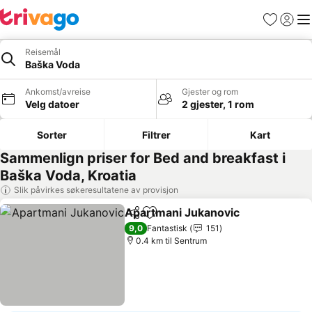
Favoritter
Logg i
Me
Reisemål
Baška Voda
Ankomst/avreise
Gjester og rom
Velg datoer
2 gjester, 1 rom
Sorter
Filtrer
Kart
Sammenlign priser for Bed and breakfast i
Baška Voda, Kroatia
Slik påvirkes søkeresultatene av provisjon
Apartmani Jukanovic
Del
Legg til i favoritter
Se pr
9,0
Fantastisk
151
0.4 km til Sentrum