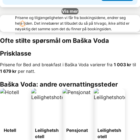
Vis mer
Prisene og tilgjengeligheten vi får fra bookingsidene, endrer seg
hele tiden. Det innebærer at tilbudet du så på trivago, ikke alltid er
nøyaktig det samme som det du finner på bookingsiden.
Ofte stilte spørsmål om Baška Voda
Prisklasse
Prisene for Bed and breakfast i Baška Voda varierer fra
‎1 003 kr
til
‎1 679 kr
per natt.
Baška Voda: andre overnattingssteder
Hotell
Leilighetsh
Pensjonat
Leilighetsh
otell
otell