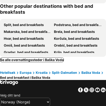
Other popular destinations with bed and
breakfasts
Split, bed and breakfasts
Podstrana, bed and breakfasts
Makarska, bed and breakfasts
Brela, bed and breakfasts
Hvar, bed and breakfasts
Korčula, bed and breakfasts
Omiš, bed and breakfasts
Orebić, bed and breakfasts
Gradac, bed and breakfasts
Krilo, bed and breakfasts
Duće, bed and breakfasts
Jelsa, bed and breakfasts
Se alle overnattingssteder i Baška Voda
Vela Luka, bed and breakfasts
Tučepi, bed and breakfasts
Hotellsøk
Europa
Kroatia
Split-Dalmatien
Baška Voda
Selca, bed and breakfasts
Grude, bed and breakfasts
Bed and breakfast i Baška Voda
Vrboska, bed and breakfasts
Bol, bed and breakfasts
Milna, bed and breakfasts
Vrgorac, bed and breakfasts
Facebook
Twitter
Insta
Yo
Smokvica, bed and breakfasts
Supetar, bed and breakfasts
Velg ditt land
Podgora, bed and breakfasts
Trilj, bed and breakfasts