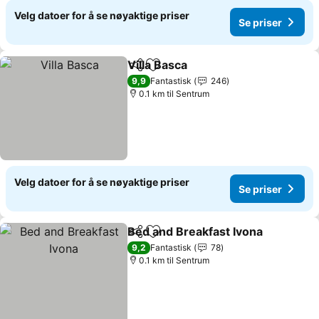
Velg datoer for å se nøyaktige priser
Se priser
Villa Basca
Del
Legg til i favoritter
Se priser
9,9
Fantastisk
246
0.1 km til Sentrum
Velg datoer for å se nøyaktige priser
Se priser
Bed and Breakfast Ivona
Del
Legg til i favoritter
Se
9,2
Fantastisk
78
0.1 km til Sentrum