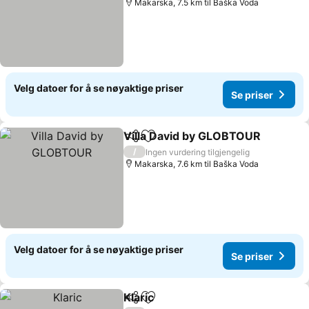
Makarska, 7.5 km til Baška Voda
Velg datoer for å se nøyaktige priser
Se priser
Villa David by GLOBTOUR
Del
Legg til i favoritter
/
Ingen vurdering tilgjengelig
Makarska, 7.6 km til Baška Voda
Velg datoer for å se nøyaktige priser
Se priser
Klaric
Del
Legg til i favoritter
Se priser