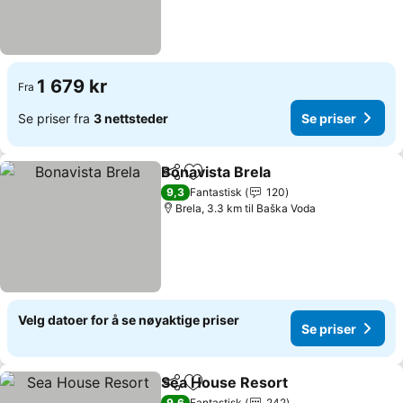
1 679 kr
Fra
Se priser fra
3 nettsteder
Se priser
Bonavista Brela
Del
Legg til i favoritter
Se priser
9,3
Fantastisk
120
Brela, 3.3 km til Baška Voda
Velg datoer for å se nøyaktige priser
Se priser
Sea House Resort
Del
Legg til i favoritter
Se prise
9,6
Fantastisk
242