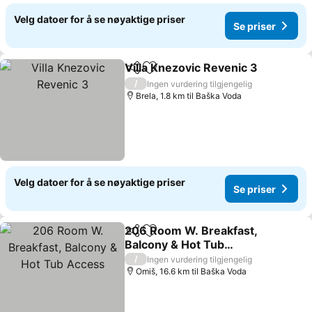
Velg datoer for å se nøyaktige priser
Se priser
Villa Knezovic Revenic 3
Del
Legg til i favoritter
S
/
Ingen vurdering tilgjengelig
Brela, 1.8 km til Baška Voda
Velg datoer for å se nøyaktige priser
Se priser
206 Room W. Breakfast,
Del
Legg til i favoritter
Balcony & Hot Tub
Access
Se priser
/
Ingen vurdering tilgjengelig
Omiš, 16.6 km til Baška Voda