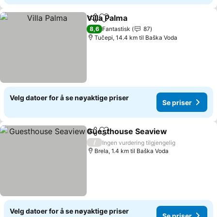
Villa Palma
Del
Legg til i favoritter
Se priser
8,6
Fantastisk
87
Tučepi, 14.4 km til Baška Voda
Velg datoer for å se nøyaktige priser
Se priser
Guesthouse Seaview
Del
Legg til i favoritter
Se pr
/
Ingen vurdering tilgjengelig
Brela, 1.4 km til Baška Voda
Velg datoer for å se nøyaktige priser
Se priser