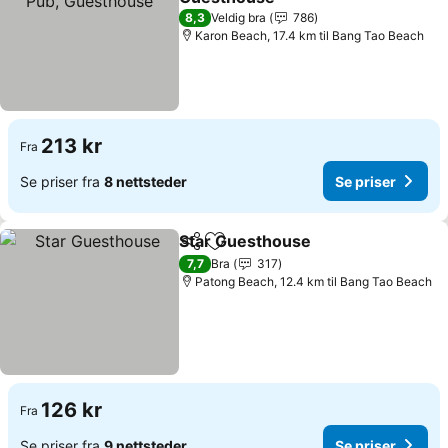
Se priser
8,3
Veldig bra
786
Karon Beach, 17.4 km til Bang Tao Beach
213 kr
Fra
Se priser fra
8 nettsteder
Se priser
Star Guesthouse
Del
Legg til i favoritter
Se priser
7,7
Bra
317
Patong Beach, 12.4 km til Bang Tao Beach
126 kr
Fra
Se priser fra
9 nettsteder
Se priser