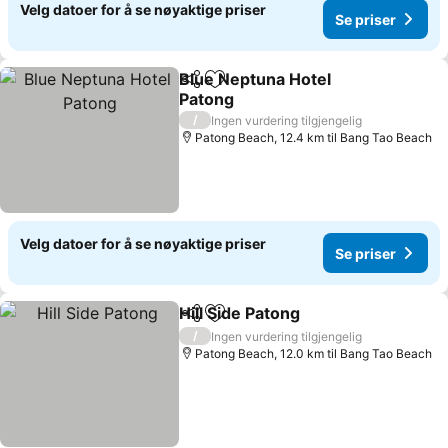
Velg datoer for å se nøyaktige priser
Se priser
Blue Neptuna Hotel
Del
Legg til i favoritter
Patong
Se priser
/
Ingen vurdering tilgjengelig
Patong Beach, 12.4 km til Bang Tao Beach
Velg datoer for å se nøyaktige priser
Se priser
Hill Side Patong
Del
Legg til i favoritter
Se priser
/
Ingen vurdering tilgjengelig
Patong Beach, 12.0 km til Bang Tao Beach