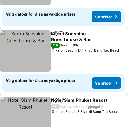
Velg datoer for å se nøyaktige priser
Se priser
Karon Sunshine
Del
Legg til i favoritter
Guesthouse & Bar
Se priser
7,9
Bra
88
Karon Beach, 17.4 km til Bang Tao Beach
Velg datoer for å se nøyaktige priser
Se priser
Hotel Siam Phuket Resort
Del
Legg til i favoritter
/
Ingen vurdering tilgjengelig
Karon Beach, 8.3 km til Bang Tao Beach