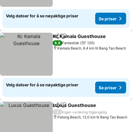
Velg datoer for å se nøyaktige priser
Se priser
Kc Kamala Guesthouse
Del
Legg til i favoritter
Se 
8,6
Fantastisk
120
Kamala Beach, 6.4 km til Bang Tao Beach
Velg datoer for å se nøyaktige priser
Se priser
Luxus Guesthouse
Del
Legg til i favoritter
Se pris
/
Ingen vurdering tilgjengelig
Patong Beach, 12.0 km til Bang Tao Beach