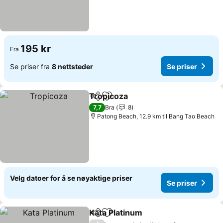
195 kr
Fra
Se priser fra
8 nettsteder
Se priser
Tropicoza
Del
Legg til i favoritter
Se priser
7,7
Bra
8
Patong Beach, 12.9 km til Bang Tao Beach
Velg datoer for å se nøyaktige priser
Se priser
Kata Platinum
Del
Legg til i favoritter
Se priser