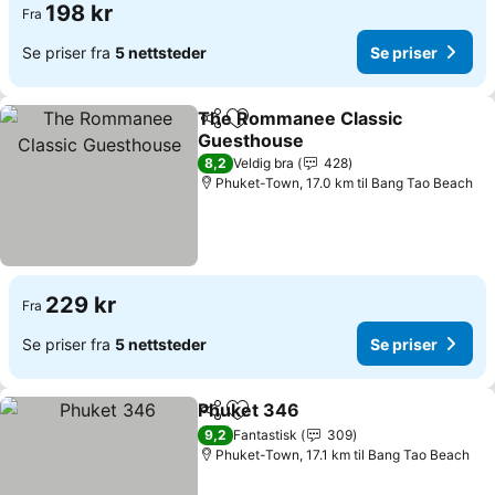
198 kr
Fra
Se priser fra
5 nettsteder
Se priser
The Rommanee Classic
Del
Legg til i favoritter
Guesthouse
Se priser
8,2
Veldig bra
428
Phuket-Town, 17.0 km til Bang Tao Beach
229 kr
Fra
Se priser fra
5 nettsteder
Se priser
Phuket 346
Del
Legg til i favoritter
Se priser
9,2
Fantastisk
309
Phuket-Town, 17.1 km til Bang Tao Beach