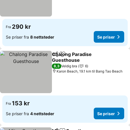
290 kr
Fra
Se priser fra
8 nettsteder
Se priser
Chalong Paradise
Del
Legg til i favoritter
Guesthouse
Se priser
8,3
Veldig bra
6
Karon Beach, 19.1 km til Bang Tao Beach
153 kr
Fra
Se priser fra
4 nettsteder
Se priser