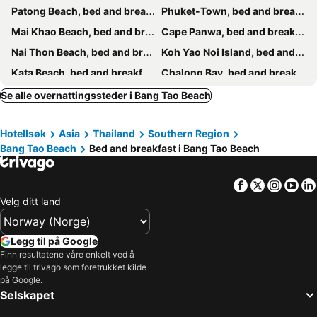
Patong Beach, bed and breakfasts
Phuket-Town, bed and breakfasts
Mai Khao Beach, bed and breakfasts
Cape Panwa, bed and breakfasts
Nai Thon Beach, bed and breakfasts
Koh Yao Noi Island, bed and breakfasts
Kata Beach, bed and breakfasts
Chalong Bay, bed and breakfasts
Rawai Beach, bed and breakfasts
Koh Yao Yai, bed and breakfasts
Se alle overnattingssteder i Bang Tao Beach
Pilai Beach, bed and breakfasts
Kata Noi Beach, bed and breakfasts
Hotellsøk
Asia
Thailand
Southern Region
Nai Yang Beach, bed and breakfasts
Bang Tao Beach
Bed and breakfast i Bang Tao Beach
Facebook
Twitter
Insta
Yo
Velg ditt land
Legg til på Google
Finn resultatene våre enkelt ved å
legge til trivago som foretrukket kilde
på Google.
Selskapet