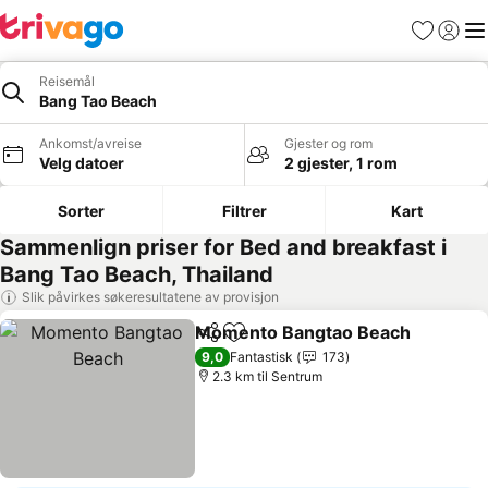
Favoritter
Logg i
Me
Reisemål
Bang Tao Beach
Ankomst/avreise
Gjester og rom
Velg datoer
2 gjester, 1 rom
Sorter
Filtrer
Kart
Sammenlign priser for Bed and breakfast i
Bang Tao Beach, Thailand
Slik påvirkes søkeresultatene av provisjon
Momento Bangtao Beach
Del
Legg til i favoritter
S
9,0
Fantastisk
173
2.3 km til Sentrum