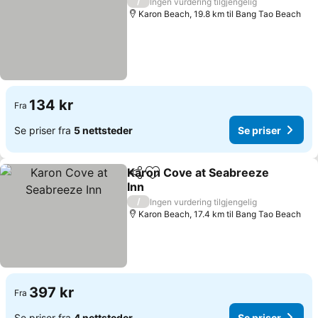
/
Ingen vurdering tilgjengelig
Karon Beach, 19.8 km til Bang Tao Beach
134 kr
Fra
Se priser fra
5 nettsteder
Se priser
Karon Cove at Seabreeze
Del
Legg til i favoritter
Inn
Se priser
/
Ingen vurdering tilgjengelig
Karon Beach, 17.4 km til Bang Tao Beach
397 kr
Fra
Se priser fra
4 nettsteder
Se priser