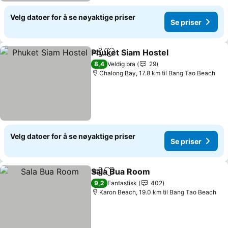
Velg datoer for å se nøyaktige priser
Se priser
Phuket Siam Hostel
Del
Legg til i favoritter
Se pris
8,4
Veldig bra
29
Chalong Bay, 17.8 km til Bang Tao Beach
Velg datoer for å se nøyaktige priser
Se priser
Sala Bua Room
Del
Legg til i favoritter
Se priser
9,2
Fantastisk
402
Karon Beach, 19.0 km til Bang Tao Beach