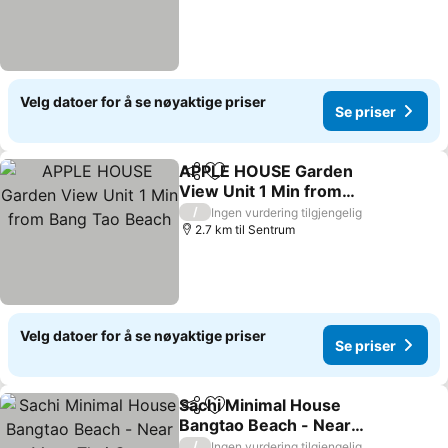
Velg datoer for å se nøyaktige priser
Se priser
APPLE HOUSE Garden
Del
Legg til i favoritter
View Unit 1 Min from
Bang Tao Beach
Se priser
/
Ingen vurdering tilgjengelig
2.7 km til Sentrum
Velg datoer for å se nøyaktige priser
Se priser
Sachi Minimal House
Del
Legg til i favoritter
Bangtao Beach - Near
Muay Thai Gym
Se priser
/
Ingen vurdering tilgjengelig