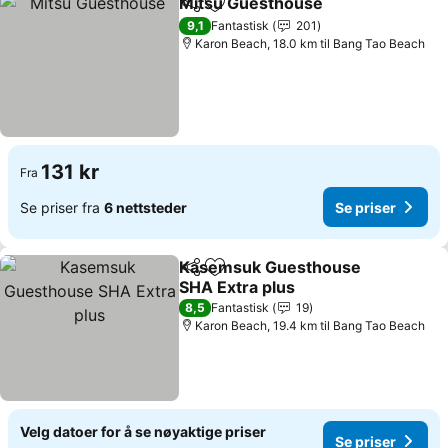
Mitsu Guesthouse
Del
Legg til i favoritter
Se prise
9,1
Fantastisk
201
Karon Beach, 18.0 km til Bang Tao Beach
131 kr
Fra
Se priser fra
6 nettsteder
Se priser
Kasemsuk Guesthouse
Del
Legg til i favoritter
SHA Extra plus
Se priser
8,5
Fantastisk
19
Karon Beach, 19.4 km til Bang Tao Beach
Velg datoer for å se nøyaktige priser
Se priser