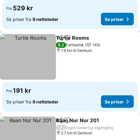
529 kr
Fra
Se priser fra
9 nettsteder
Se priser
Turtle Rooms
Del
Legg til i favoritter
Se priser
9,2
Fantastisk
145
7.6 km til Sentrum
191 kr
Fra
Se priser fra
8 nettsteder
Se priser
Baan Nur Nur 201
Del
Legg til i favoritter
Se priser
/
Ingen vurdering tilgjengelig
2.7 km til Sentrum