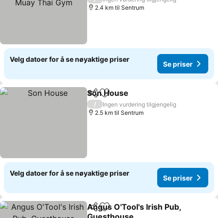
2.4 km til Sentrum
Velg datoer for å se nøyaktige priser
Se priser
Son House
Del
Legg til i favoritter
Se priser
/
Ingen vurdering tilgjengelig
2.5 km til Sentrum
Velg datoer for å se nøyaktige priser
Se priser
Angus O'Tool's Irish Pub,
Del
Legg til i favoritter
Guesthouse