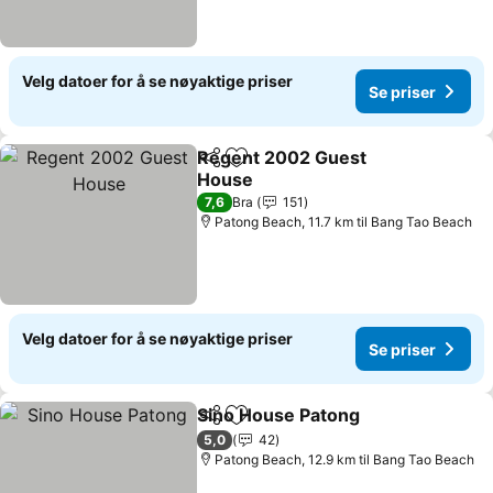
Velg datoer for å se nøyaktige priser
Se priser
Regent 2002 Guest
Del
Legg til i favoritter
House
Se priser
7,6
Bra
151
Patong Beach, 11.7 km til Bang Tao Beach
Velg datoer for å se nøyaktige priser
Se priser
Sino House Patong
Del
Legg til i favoritter
Se pris
5,0
42
Patong Beach, 12.9 km til Bang Tao Beach