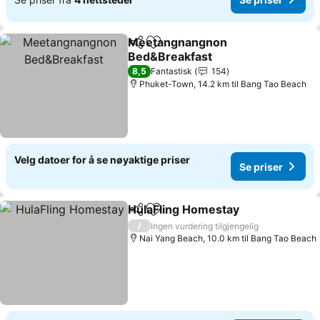
Meetangnangnon
Del
Legg til i favoritter
Bed&Breakfast
Se priser
8,5
Fantastisk
154
Phuket-Town, 14.2 km til Bang Tao Beach
Velg datoer for å se nøyaktige priser
Se priser
HulaFling Homestay
Del
Legg til i favoritter
Se pri
/
Ingen vurdering tilgjengelig
Nai Yang Beach, 10.0 km til Bang Tao Beach