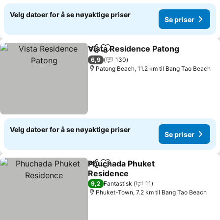
Velg datoer for å se nøyaktige priser
Se priser
Vista Residence Patong
Del
Legg til i favoritter
Se
6,9
130
Patong Beach, 11.2 km til Bang Tao Beach
Velg datoer for å se nøyaktige priser
Se priser
Phuchada Phuket
Del
Legg til i favoritter
Residence
Se priser
9,2
Fantastisk
11
Phuket-Town, 7.2 km til Bang Tao Beach