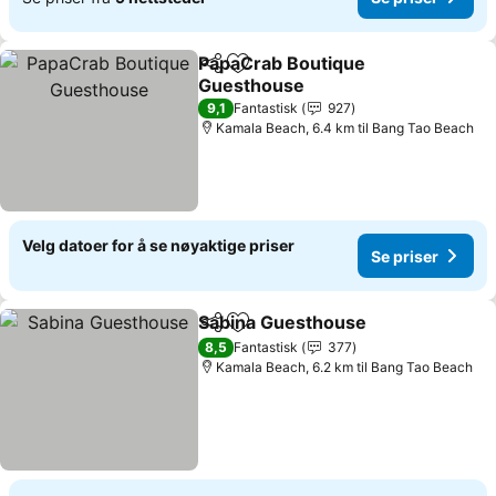
PapaCrab Boutique
Del
Legg til i favoritter
Guesthouse
Se priser
9,1
Fantastisk
927
Kamala Beach, 6.4 km til Bang Tao Beach
Velg datoer for å se nøyaktige priser
Se priser
Sabina Guesthouse
Del
Legg til i favoritter
Se pris
8,5
Fantastisk
377
Kamala Beach, 6.2 km til Bang Tao Beach