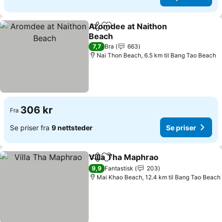
Aromdee at Naithon
Del
Legg til i favoritter
Beach
Se priser
7,7
Bra
663
Nai Thon Beach, 6.5 km til Bang Tao Beach
306 kr
Fra
Se priser fra
9 nettsteder
Se priser
Villa Tha Maphrao
Del
Legg til i favoritter
Se prise
9,9
Fantastisk
203
Mai Khao Beach, 12.4 km til Bang Tao Beach