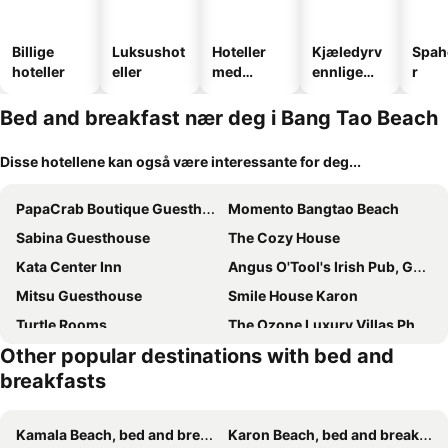
Billige
Luksushot
Hoteller
Kjæledyrv
Spah
hoteller
eller
med
ennlige
r
basseng
hoteller
Bed and breakfast nær deg i Bang Tao Beach
Disse hotellene kan også være interessante for deg...
PapaCrab Boutique Guesthouse
Momento Bangtao Beach
Sabina Guesthouse
The Cozy House
Kata Center Inn
Angus O'Tool's Irish Pub, Guesthouse
Mitsu Guesthouse
Smile House Karon
Turtle Rooms
The Ozone Luxury Villas Phuket
Other popular destinations with bed and
Aromdee at Naithon Beach
Karon Cove at Seabreeze Inn
breakfasts
Villa Tha Maphrao
Sangchai Beach Appartement
Sala Bua Room
I Talay Phuket
Kamala Beach, bed and breakfasts
Karon Beach, bed and breakfasts