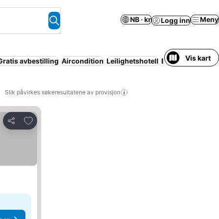
NB · kr
Meny
Logg inn
Vis kart
Gratis avbestilling
Aircondition
Leilighetshotell
Basseng
Resort
Slik påvirkes søkeresultatene av provisjon
Legg til i favoritter
Del