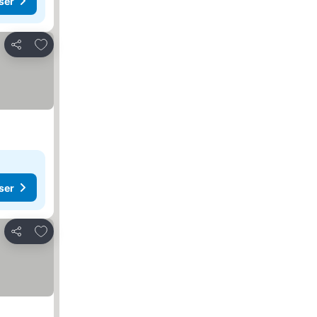
ser
Legg til i favoritter
Del
ser
Legg til i favoritter
Del