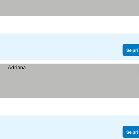
Se pri
Se pri