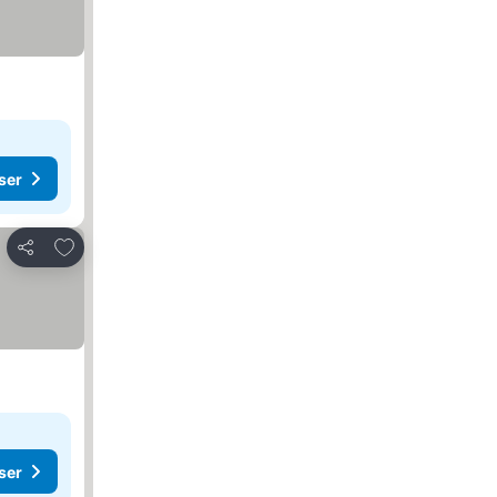
ser
Legg til i favoritter
Del
ser