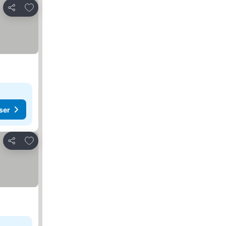
Legg til i favoritter
Del
ser
Legg til i favoritter
Del