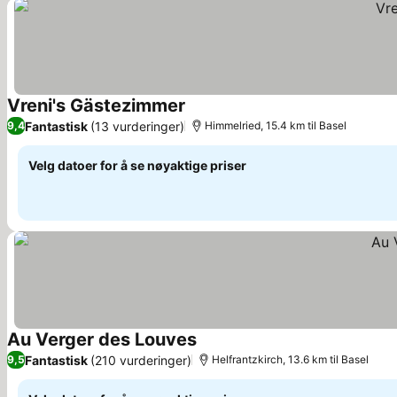
Vreni's Gästezimmer
Fantastisk
(13 vurderinger)
9,4
Himmelried, 15.4 km til Basel
Velg datoer for å se nøyaktige priser
Au Verger des Louves
Fantastisk
(210 vurderinger)
9,5
Helfrantzkirch, 13.6 km til Basel