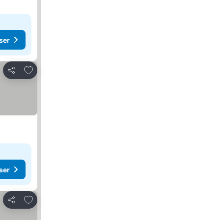
ser
Legg til i favoritter
Del
ser
Legg til i favoritter
Del