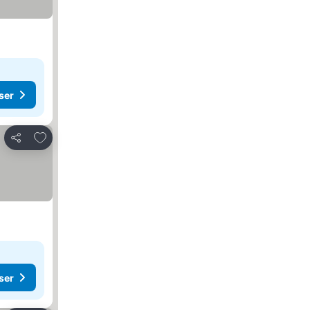
ser
Legg til i favoritter
Del
ser