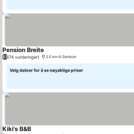
Pension Breite
(74 vurderinger)
5,1
2.0 km til Sentrum
Velg datoer for å se nøyaktige priser
Kiki's B&B