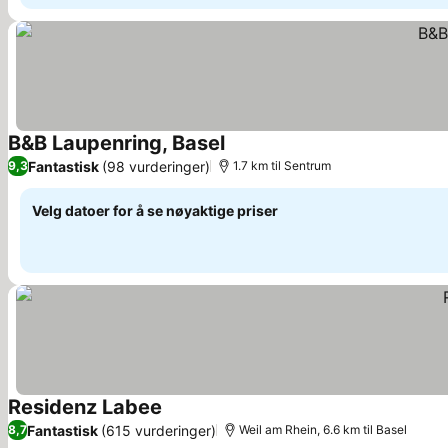
B&B Laupenring, Basel
Fantastisk
(98 vurderinger)
9,3
1.7 km til Sentrum
Velg datoer for å se nøyaktige priser
Residenz Labee
Fantastisk
(615 vurderinger)
8,7
Weil am Rhein, 6.6 km til Basel