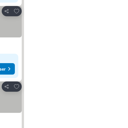
Legg til i favoritter
Del
ser
Legg til i favoritter
Del