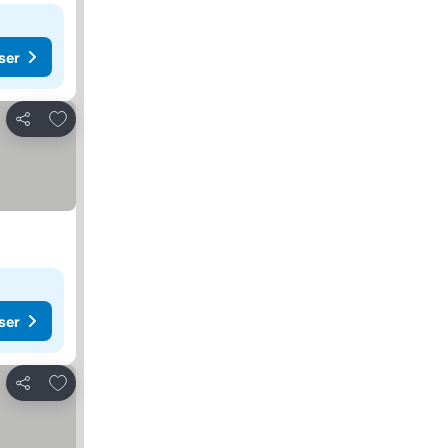
ser
Legg til i favoritter
Del
ser
Legg til i favoritter
Del