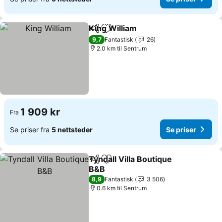
King William
Del
Legg til i favoritter
Se priser
9,7
Fantastisk
26
2.0 km til Sentrum
1 909 kr
Fra
Se priser fra
5 nettsteder
Se priser
Tyndall Villa Boutique
Del
Legg til i favoritter
B&B
Se priser
8,9
Fantastisk
3 506
0.6 km til Sentrum