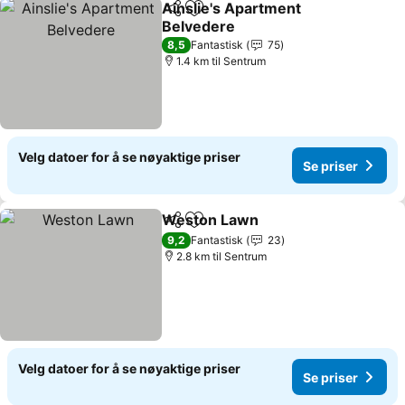
Ainslie's Apartment
Del
Legg til i favoritter
Belvedere
Se priser
8,5
Fantastisk
75
1.4 km til Sentrum
Velg datoer for å se nøyaktige priser
Se priser
Weston Lawn
Del
Legg til i favoritter
Se priser
9,2
Fantastisk
23
2.8 km til Sentrum
Velg datoer for å se nøyaktige priser
Se priser