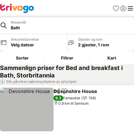
Favoritter
Logg i
Me
Reisemål
Bath
Ankomst/avreise
Gjester og rom
Velg datoer
2 gjester, 1 rom
Sorter
Filtrer
Kart
Sammenlign priser for Bed and breakfast i
Bath, Storbritannia
Slik påvirkes søkeresultatene av provisjon
Devonshire House
Del
Legg til i favoritter
Se prise
9,3
Fantastisk
746
0.9 km til Sentrum