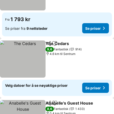
1 793 kr
Fra
Se priser fra
9 nettsteder
Se priser
The Cedars
Del
Legg til i favoritter
Se priser
9,6
Fantastisk
914
4.6 km til Sentrum
Velg datoer for å se nøyaktige priser
Se priser
Anabelle's Guest House
Del
Legg til i favoritter
Se
8,6
Fantastisk
1 433
0.4 km til Sentrum