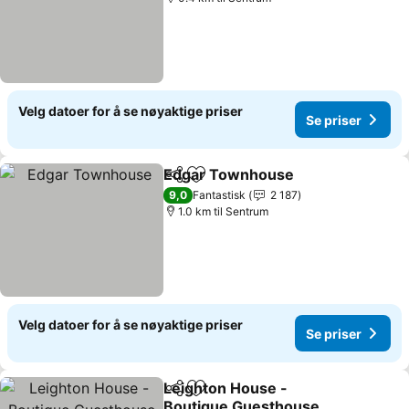
Velg datoer for å se nøyaktige priser
Se priser
Edgar Townhouse
Del
Legg til i favoritter
Se prise
9,0
Fantastisk
2 187
1.0 km til Sentrum
Velg datoer for å se nøyaktige priser
Se priser
Leighton House -
Del
Legg til i favoritter
Boutique Guesthouse