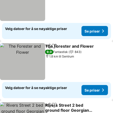
Velg datoer for å se nøyaktige priser
Se priser
The Forester and Flower
Del
Legg til i favoritter
S
9,0
Fantastisk
843
1.8 km til Sentrum
Velg datoer for å se nøyaktige priser
Se priser
Rivers Street 2 bed
Del
Legg til i favoritter
ground floor Georgian