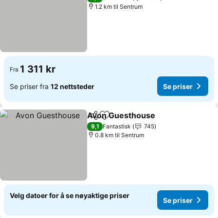
1.2 km til Sentrum
1 311 kr
Fra
Se priser fra
12 nettsteder
Se priser
Avon Guesthouse
Del
Legg til i favoritter
Se prise
9,1
Fantastisk
745
0.8 km til Sentrum
Velg datoer for å se nøyaktige priser
Se priser