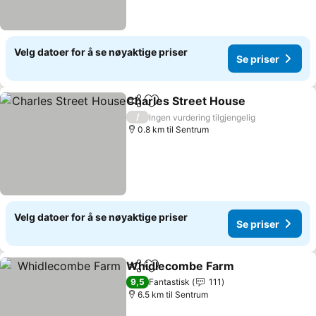
Velg datoer for å se nøyaktige priser
Se priser
Charles Street House
Del
Legg til i favoritter
Se p
/
Ingen vurdering tilgjengelig
0.8 km til Sentrum
Velg datoer for å se nøyaktige priser
Se priser
Whidlecombe Farm
Del
Legg til i favoritter
Se pris
9,5
Fantastisk
111
6.5 km til Sentrum