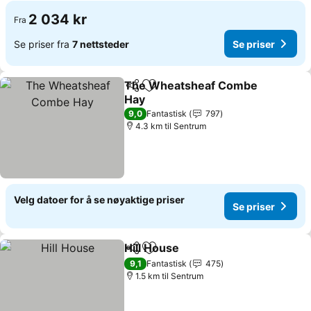
2 034 kr
Fra
Se priser fra
7 nettsteder
Se priser
The Wheatsheaf Combe
Del
Legg til i favoritter
Hay
Se priser
9,0
Fantastisk
797
4.3 km til Sentrum
Velg datoer for å se nøyaktige priser
Se priser
Hill House
Del
Legg til i favoritter
Se priser
9,1
Fantastisk
475
1.5 km til Sentrum