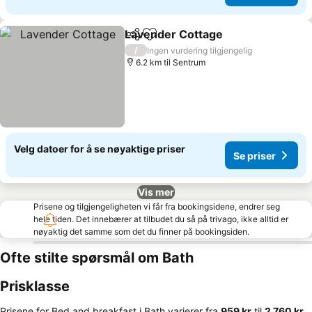
Lavender Cottage
Del
Legg til i favoritter
Se prise
/
Ingen vurdering tilgjengelig
6.2 km til Sentrum
Velg datoer for å se nøyaktige priser
Se priser
Vis mer
Prisene og tilgjengeligheten vi får fra bookingsidene, endrer seg
hele tiden. Det innebærer at tilbudet du så på trivago, ikke alltid er
nøyaktig det samme som det du finner på bookingsiden.
Ofte stilte spørsmål om Bath
Prisklasse
Prisene for Bed and breakfast i Bath varierer fra
‎959 kr
til
‎2 760 kr