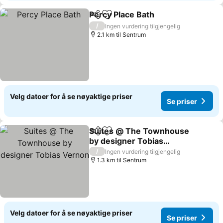
Percy Place Bath
Del
Legg til i favoritter
Se priser
/
Ingen vurdering tilgjengelig
2.1 km til Sentrum
Velg datoer for å se nøyaktige priser
Se priser
Suites @ The Townhouse
Del
Legg til i favoritter
by designer Tobias
Vernon
Se priser
/
Ingen vurdering tilgjengelig
1.3 km til Sentrum
Velg datoer for å se nøyaktige priser
Se priser