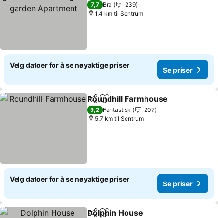
garden Apartment
Se priser
7,7
Bra
239
1.4 km til Sentrum
Velg datoer for å se nøyaktige priser
Se priser
Roundhill Farmhouse
Del
Legg til i favoritter
Se pr
9,2
Fantastisk
207
5.7 km til Sentrum
Velg datoer for å se nøyaktige priser
Se priser
Dolphin House
Del
Legg til i favoritter