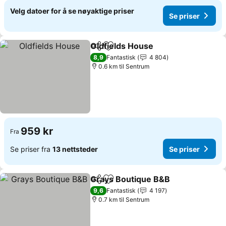
Velg datoer for å se nøyaktige priser
Se priser
Oldfields House
Del
Legg til i favoritter
Se priser
8,9
Fantastisk
4 804
0.6 km til Sentrum
959 kr
Fra
Se priser fra
13 nettsteder
Se priser
Grays Boutique B&B
Del
Legg til i favoritter
Se pri
9,6
Fantastisk
4 197
0.7 km til Sentrum