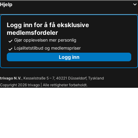
Hjelp
Frampton, bed and breakfasts
Salisbury Plain, bed and breakfasts
Somerton, bed and breakfasts
Rickford, bed and breakfasts
Logg inn for å få eksklusive
medlemsfordeler
Gjør opplevelsen mer personlig
Lojalitetstilbud og medlemspriser
Logg inn
trivago N.V.
, Kesselstraße 5 – 7, 40221 Düsseldorf, Tyskland
Copyright 2026 trivago | Alle rettigheter forbeholdt.