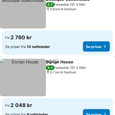
Se priser
9,5
Fantastisk
4 590
0.6 km til Sentrum
2 760 kr
Fra
Se priser fra
10 nettsteder
Se priser
Dorian House
Del
Legg til i favoritter
Se priser
9,4
Fantastisk
4 494
0.7 km til Sentrum
2 048 kr
Fra
Se priser fra
9 nettsteder
Se priser