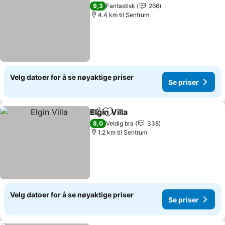
Se priser
9,3
Fantastisk
266
4.4 km til Sentrum
Velg datoer for å se nøyaktige priser
Se priser
Elgin Villa
Del
Legg til i favoritter
Se priser
8,0
Veldig bra
338
1.2 km til Sentrum
Velg datoer for å se nøyaktige priser
Se priser