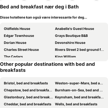
basseng
hoteller
Bed and breakfast nær deg i Bath
Disse hotellene kan også være interessante for deg...
Oldfields House
Anabelle's Guest House
Edgar Townhouse
Grays Boutique B&B
Dorian House
Devonshire House
Charles Street House
Rivers Street 2 bed ground floor Georgian garden Apartment
The Cedars
King William
Other popular destinations with bed and
Pulteney House
Avon Guesthouse
breakfasts
The Windsor Townhouse
The Bear & Swan
Leighton House - Boutique Guesthouse
2 Crescent Gardens Guest House
Bristol, bed and breakfasts
Weston-super-Mare, bed and breakfasts
Brooks Guesthouse
The Bath House Boutique B&B
Chepstow, bed and breakfasts
Burnham-on-Sea, bed and breakfasts
Dukes Bath
The Old White Hart Brewery Guesthouse
Glastonbury, bed and breakfasts
Keynsham, bed and breakfasts
189 April Cottage
Great Ashley Farm Bed and Breakfast & Shepherds Huts
Cheddar, bed and breakfasts
Wells, bed and breakfasts
Widbrook Barns
Tyndall Villa Boutique B&B