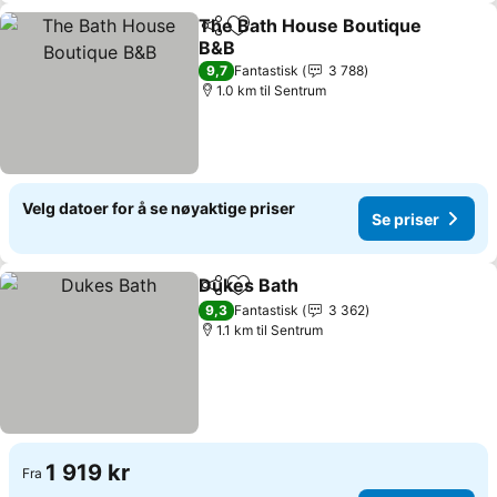
The Bath House Boutique
Del
Legg til i favoritter
B&B
Se priser
9,7
Fantastisk
3 788
1.0 km til Sentrum
Velg datoer for å se nøyaktige priser
Se priser
Dukes Bath
Del
Legg til i favoritter
Se priser
9,3
Fantastisk
3 362
1.1 km til Sentrum
1 919 kr
Fra