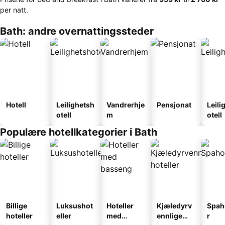
per natt.
Bath: andre overnattingssteder
Hotell
Leilighetsh
Vandrerhje
Pensjonat
Leili
otell
m
otell
Populære hotellkategorier i Bath
Billige
Luksushot
Hoteller
Kjæledyrv
Spah
hoteller
eller
med
ennlige
r