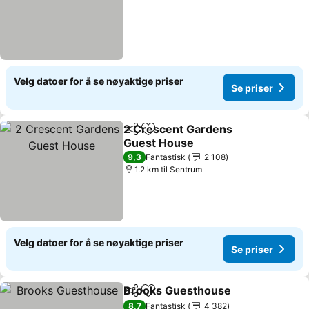
Velg datoer for å se nøyaktige priser
Se priser
2 Crescent Gardens
Del
Legg til i favoritter
Guest House
Se priser
9,3
Fantastisk
2 108
1.2 km til Sentrum
Velg datoer for å se nøyaktige priser
Se priser
Brooks Guesthouse
Del
Legg til i favoritter
Se pri
8,7
Fantastisk
4 382