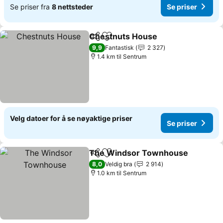
Se priser fra
8 nettsteder
Se priser
Chestnuts House
Del
Legg til i favoritter
Se priser
9,9
Fantastisk
2 327
1.4 km til Sentrum
Velg datoer for å se nøyaktige priser
Se priser
The Windsor Townhouse
Del
Legg til i favoritter
8,0
Veldig bra
2 914
1.0 km til Sentrum