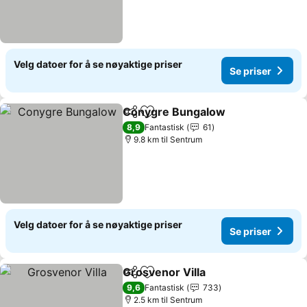
Velg datoer for å se nøyaktige priser
Se priser
Conygre Bungalow
Del
Legg til i favoritter
Se pris
8,9
Fantastisk
61
9.8 km til Sentrum
Velg datoer for å se nøyaktige priser
Se priser
Grosvenor Villa
Del
Legg til i favoritter
Se priser
9,6
Fantastisk
733
2.5 km til Sentrum