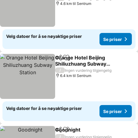
4.6 km til Sentrum
Velg datoer for å se nøyaktige priser
Se priser
Orange Hotel Beijing
Del
Legg til i favoritter
Shiliuzhuang Subway
Station
Se priser
/
Ingen vurdering tilgjengelig
6.4 km til Sentrum
Velg datoer for å se nøyaktige priser
Se priser
Goodnight
Del
Legg til i favoritter
Se priser
/
Ingen vurdering tilgjengelig