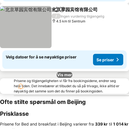
北京草园宾馆有限公司
Del
Legg til i favoritter
Se pri
/
Ingen vurdering tilgjengelig
4.5 km til Sentrum
Velg datoer for å se nøyaktige priser
Se priser
Vis mer
Prisene og tilgjengeligheten vi får fra bookingsidene, endrer seg
hele tiden. Det innebærer at tilbudet du så på trivago, ikke alltid er
nøyaktig det samme som det du finner på bookingsiden.
Ofte stilte spørsmål om Beijing
Prisklasse
Prisene for Bed and breakfast i Beijing varierer fra
‎339 kr
til
‎1 014 kr