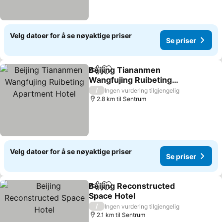
Velg datoer for å se nøyaktige priser
Se priser
Beijing Tiananmen
Del
Legg til i favoritter
Wangfujing Ruibeting
Apartment Hotel
Se priser
/
Ingen vurdering tilgjengelig
2.8 km til Sentrum
Velg datoer for å se nøyaktige priser
Se priser
Beijing Reconstructed
Del
Legg til i favoritter
Space Hotel
Se priser
/
Ingen vurdering tilgjengelig
2.1 km til Sentrum