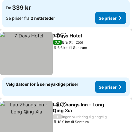
339 kr
Fra
Se priser fra
2 nettsteder
Se priser
7 Days Hotel
Del
Legg til i favoritter
Se priser
7,7
Bra
255
6.6 km til Sentrum
Velg datoer for å se nøyaktige priser
Se priser
Lao Zhangs Inn - Long
Del
Legg til i favoritter
Qing Xia
Se priser
/
Ingen vurdering tilgjengelig
18.9 km til Sentrum