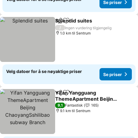
Se priser
Splendid suites
Del
Legg til i favoritter
Se priser
/
Ingen vurdering tilgjengelig
1.0 km til Sentrum
Velg datoer for å se nøyaktige priser
Se priser
Yifan Yangguang
Del
Legg til i favoritter
ThemeApartment Beijing
ChaoyangSshilibao
Se priser
9,1
Fantastisk
165
subway Branch
9.1 km til Sentrum