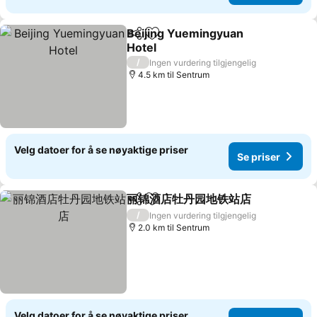
Beijing Yuemingyuan
Del
Legg til i favoritter
Hotel
Se priser
/
Ingen vurdering tilgjengelig
4.5 km til Sentrum
Velg datoer for å se nøyaktige priser
Se priser
丽锦酒店牡丹园地铁站店
Del
Legg til i favoritter
Se p
/
Ingen vurdering tilgjengelig
2.0 km til Sentrum
Velg datoer for å se nøyaktige priser