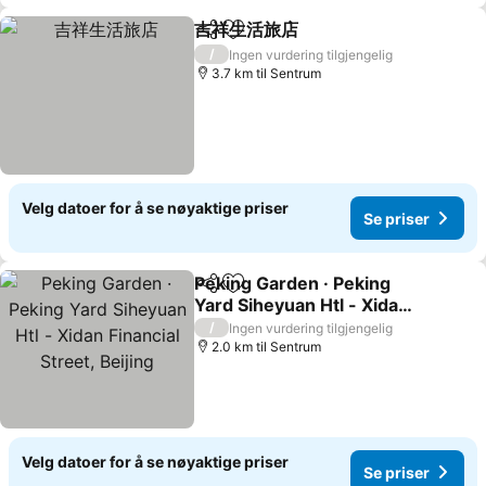
吉祥生活旅店
Del
Legg til i favoritter
Se priser
/
Ingen vurdering tilgjengelig
3.7 km til Sentrum
Velg datoer for å se nøyaktige priser
Se priser
Peking Garden · Peking
Del
Legg til i favoritter
Yard Siheyuan Htl - Xidan
Financial Street, Beijing
Se priser
/
Ingen vurdering tilgjengelig
2.0 km til Sentrum
Velg datoer for å se nøyaktige priser
Se priser