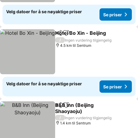
Velg datoer for å se nøyaktige priser
Se priser
Hotel Bo Xin - Beijing
Del
Legg til i favoritter
Se pr
/
Ingen vurdering tilgjengelig
4.5 km til Sentrum
Velg datoer for å se nøyaktige priser
Se priser
B&B Inn (Beijing
Del
Legg til i favoritter
Shaoyaoju)
Se priser
/
Ingen vurdering tilgjengelig
1.4 km til Sentrum