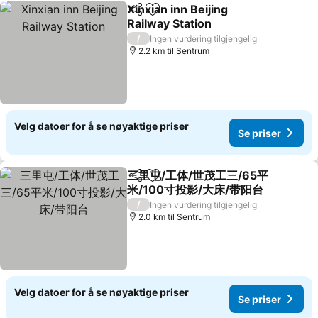
Xinxian inn Beijing
Del
Legg til i favoritter
Railway Station
Se priser
/
Ingen vurdering tilgjengelig
2.2 km til Sentrum
Velg datoer for å se nøyaktige priser
Se priser
三里屯/工体/世茂工三/65平
Del
Legg til i favoritter
米/100寸投影/大床/带阳台
Se priser
/
Ingen vurdering tilgjengelig
2.0 km til Sentrum
Velg datoer for å se nøyaktige priser
Se priser