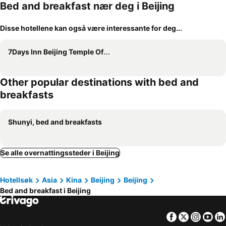
Bed and breakfast nær deg i Beijing
Disse hotellene kan også være interessante for deg...
7Days Inn Beijing Temple Of Heaven East Gate
Other popular destinations with bed and
breakfasts
Shunyi, bed and breakfasts
Se alle overnattingssteder i Beijing
Hotellsøk
Asia
Kina
Beijing
Beijing
Bed and breakfast i Beijing
Facebook
Twitter
Insta
Yo