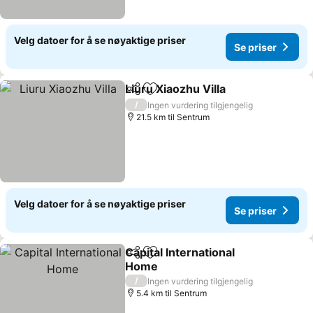
Velg datoer for å se nøyaktige priser
Se priser
Liuru Xiaozhu Villa
Del
Legg til i favoritter
Se prise
/
Ingen vurdering tilgjengelig
21.5 km til Sentrum
Velg datoer for å se nøyaktige priser
Se priser
Capital International
Del
Legg til i favoritter
Home
Se priser
/
Ingen vurdering tilgjengelig
5.4 km til Sentrum