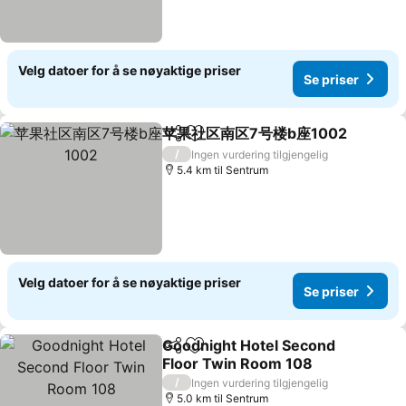
Velg datoer for å se nøyaktige priser
Se priser
苹果社区南区7号楼b座1002
Del
Legg til i favoritter
/
Ingen vurdering tilgjengelig
5.4 km til Sentrum
Velg datoer for å se nøyaktige priser
Se priser
Goodnight Hotel Second
Del
Legg til i favoritter
Floor Twin Room 108
Se priser
/
Ingen vurdering tilgjengelig
5.0 km til Sentrum