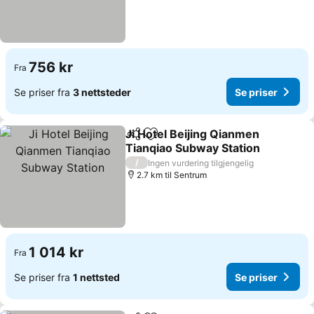
756 kr
Fra
Se priser fra
3 nettsteder
Se priser
Ji Hotel Beijing Qianmen
Del
Legg til i favoritter
Tianqiao Subway Station
Se priser
/
Ingen vurdering tilgjengelig
2.7 km til Sentrum
1 014 kr
Fra
Se priser fra
1 nettsted
Se priser