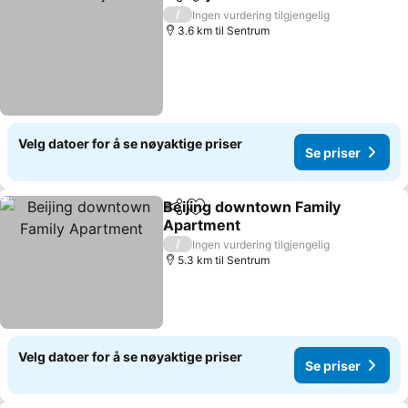
Del
Legg til i favoritter
Se priser
/
Ingen vurdering tilgjengelig
3.6 km til Sentrum
Velg datoer for å se nøyaktige priser
Se priser
Beijing downtown Family
Del
Legg til i favoritter
Apartment
Se priser
/
Ingen vurdering tilgjengelig
5.3 km til Sentrum
Velg datoer for å se nøyaktige priser
Se priser