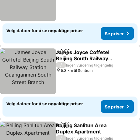
Velg datoer for å se nøyaktige priser
Se priser
James Joyce Coffetel
Del
Legg til i favoritter
Beijing South Railway
Station Guanganmen
Se priser
/
Ingen vurdering tilgjengelig
South Street Branch
5.3 km til Sentrum
Velg datoer for å se nøyaktige priser
Se priser
Beijing Sanlitun Area
Del
Legg til i favoritter
Duplex Apartment
Se priser
/
Ingen vurdering tilgjengelig