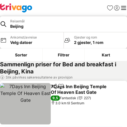
Favoritter
Logg i
Me
Reisemål
Beijing
Ankomst/avreise
Gjester og rom
Velg datoer
2 gjester, 1 rom
Sorter
Filtrer
Kart
Sammenlign priser for Bed and breakfast i
Beijing, Kina
Slik påvirkes søkeresultatene av provisjon
7Days Inn Beijing Temple
Del
Legg til i favoritter
Of Heaven East Gate
Se priser
9,5
Fantastisk
227
3.0 km til Sentrum