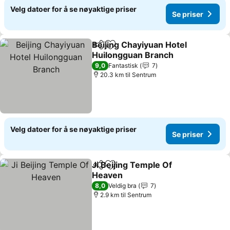
Velg datoer for å se nøyaktige priser
Se priser
Beijing Chayiyuan Hotel
Del
Legg til i favoritter
Huilongguan Branch
Se priser
9,0
Fantastisk
7
20.3 km til Sentrum
Velg datoer for å se nøyaktige priser
Se priser
Ji Beijing Temple Of
Del
Legg til i favoritter
Heaven
Se priser
8,0
Veldig bra
7
2.9 km til Sentrum