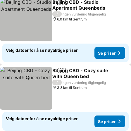
Beijing CBD - Studio
Del
Legg til i favoritter
Apartment Queenbeds
Se priser
/
Ingen vurdering tilgjengelig
6.0 km til Sentrum
Velg datoer for å se nøyaktige priser
Se priser
Beijing CBD - Cozy suite
Del
Legg til i favoritter
with Queen bed
Se priser
/
Ingen vurdering tilgjengelig
3.8 km til Sentrum
Velg datoer for å se nøyaktige priser
Se priser