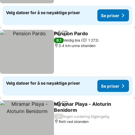
Velg datoer for å se nøyaktige priser
Se priser
Pension Pardo
Del
Legg til i favoritter
8,1
Veldig bra
1 272
0.4 km unna stranden
Velg datoer for å se nøyaktige priser
Se priser
Miramar Playa - Aloturin
Del
Legg til i favoritter
Benidorm
/
Ingen vurdering tilgjengelig
Rett ved stranden