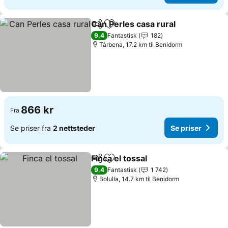
Can Perles casa rural
Del
Legg til i favoritter
9,4
Fantastisk
182
Tàrbena, 17.2 km til Benidorm
866 kr
Fra
Se priser fra
2 nettsteder
Se priser
Finca el tossal
Del
Legg til i favoritter
9,4
Fantastisk
1 742
Bolulla, 14.7 km til Benidorm