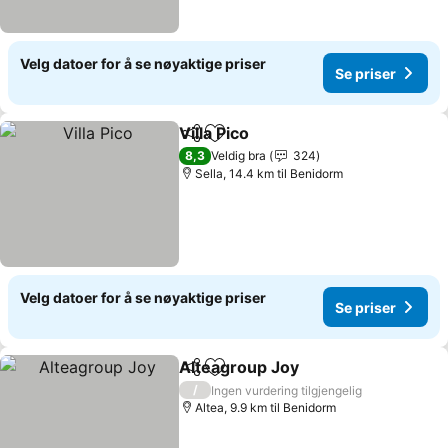
Velg datoer for å se nøyaktige priser
Se priser
Villa Pico
Del
Legg til i favoritter
8,3
Veldig bra
324
Sella, 14.4 km til Benidorm
Velg datoer for å se nøyaktige priser
Se priser
Alteagroup Joy
Del
Legg til i favoritter
/
Ingen vurdering tilgjengelig
Altea, 9.9 km til Benidorm