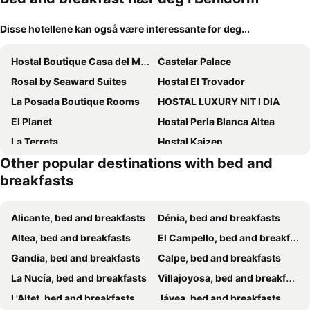
Disse hotellene kan også være interessante for deg...
Hostal Boutique Casa del Mar Altea
Castelar Palace
Rosal by Seaward Suites
Hostal El Trovador
La Posada Boutique Rooms
HOSTAL LUXURY NIT I DIA
El Planet
Hostal Perla Blanca Altea
La Terreta
Hostal Kaizen
Other popular destinations with bed and
Habitacion en piso compartido No alojamiento turistico
Pension Pardo
breakfasts
Torre de Arriba Casa Rural
Pension El Parque
Hostal Anna Benidorm
Irati
Alicante, bed and breakfasts
Dénia, bed and breakfasts
Finca el tossal
Villa Vista Calpe
Altea, bed and breakfasts
El Campello, bed and breakfasts
Casa Figueretes
Gandia, bed and breakfasts
Calpe, bed and breakfasts
La Nucía, bed and breakfasts
Villajoyosa, bed and breakfasts
L'Altet, bed and breakfasts
Jávea, bed and breakfasts