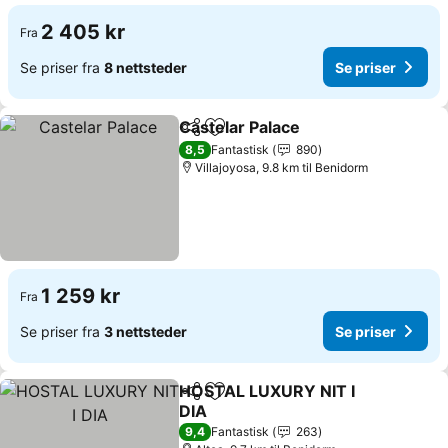
2 405 kr
Fra
Se priser fra
8 nettsteder
Se priser
Castelar Palace
Del
Legg til i favoritter
8,5
Fantastisk
890
Villajoyosa, 9.8 km til Benidorm
1 259 kr
Fra
Se priser fra
3 nettsteder
Se priser
HOSTAL LUXURY NIT I
Del
Legg til i favoritter
DIA
9,4
Fantastisk
263