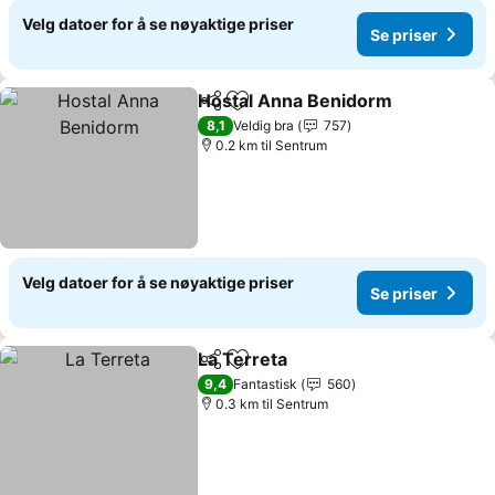
Velg datoer for å se nøyaktige priser
Se priser
Hostal Anna Benidorm
Del
Legg til i favoritter
8,1
Veldig bra
757
0.2 km til Sentrum
Velg datoer for å se nøyaktige priser
Se priser
La Terreta
Del
Legg til i favoritter
9,4
Fantastisk
560
0.3 km til Sentrum