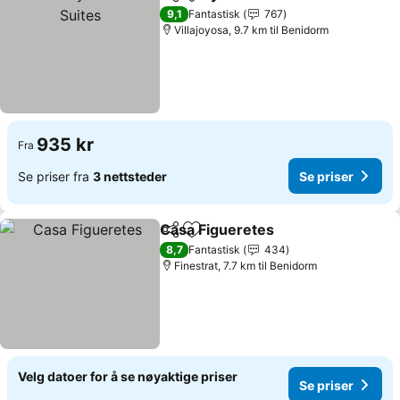
Del
Legg til i favoritter
9,1
Fantastisk
767
Villajoyosa, 9.7 km til Benidorm
935 kr
Fra
Se priser fra
3 nettsteder
Se priser
Casa Figueretes
Del
Legg til i favoritter
8,7
Fantastisk
434
Finestrat, 7.7 km til Benidorm
Velg datoer for å se nøyaktige priser
Se priser