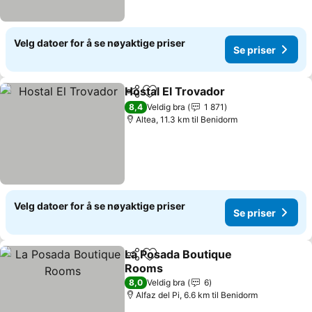
Velg datoer for å se nøyaktige priser
Se priser
Hostal El Trovador
Del
Legg til i favoritter
8,4
Veldig bra
1 871
Altea, 11.3 km til Benidorm
Velg datoer for å se nøyaktige priser
Se priser
La Posada Boutique
Del
Legg til i favoritter
Rooms
8,0
Veldig bra
6
Alfaz del Pi, 6.6 km til Benidorm