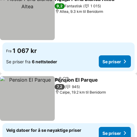
Del
Legg til i favoritter
9,2
Fantastisk
1 015
Altea, 9.3 km til Benidorm
1 067 kr
Fra
Se priser fra
6 nettsteder
Se priser
Pension El Parque
Del
Legg til i favoritter
7,2
945
Calpe, 19.2 km til Benidorm
Velg datoer for å se nøyaktige priser
Se priser