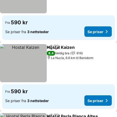
590 kr
Fra
Se priser fra
3 nettsteder
Se priser
Hostal Kaizen
Del
Legg til i favoritter
8,4
Veldig bra
616
La Nucía, 6.6 km til Benidorm
590 kr
Fra
Se priser fra
3 nettsteder
Se priser
Hostal Perla Blanca Altea