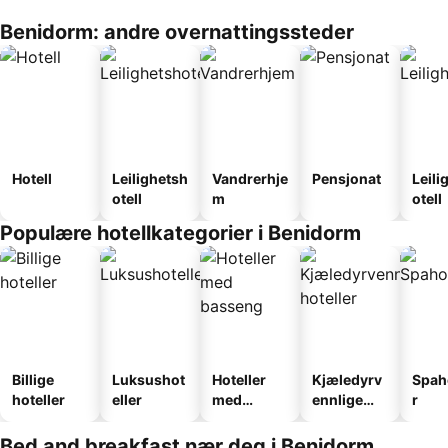
Benidorm: andre overnattingssteder
Hotell
Leilighetsh
Vandrerhje
Pensjonat
Leili
otell
m
otell
Populære hotellkategorier i Benidorm
Billige
Luksushot
Hoteller
Kjæledyrv
Spah
hoteller
eller
med
ennlige
r
basseng
hoteller
Bed and breakfast nær deg i Benidorm