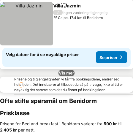
Villa Jazmin
Del
Legg til i favoritter
/
Ingen vurdering tilgjengelig
Calpe, 17.4 km til Benidorm
Velg datoer for å se nøyaktige priser
Se priser
Vis mer
Prisene og tilgjengeligheten vi får fra bookingsidene, endrer seg
hele tiden. Det innebærer at tilbudet du så på trivago, ikke alltid er
nøyaktig det samme som det du finner på bookingsiden.
Ofte stilte spørsmål om Benidorm
Prisklasse
Prisene for Bed and breakfast i Benidorm varierer fra
‎590 kr
til
‎2 405 kr
per natt.