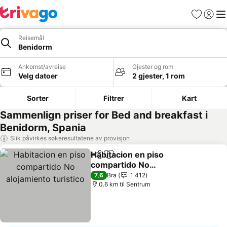
Favoritter
Logg i
Me
Reisemål
Benidorm
Ankomst/avreise
Gjester og rom
Velg datoer
2 gjester, 1 rom
Sorter
Filtrer
Kart
Sammenlign priser for Bed and breakfast i
Benidorm, Spania
Slik påvirkes søkeresultatene av provisjon
Habitacion en piso
Del
Legg til i favoritter
compartido No
alojamiento turistico
7,6
Bra
1 412
0.6 km til Sentrum