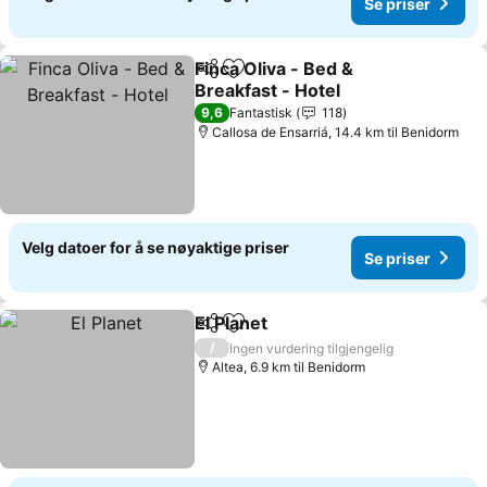
Se priser
Finca Oliva - Bed &
Del
Legg til i favoritter
Breakfast - Hotel
9,6
Fantastisk
118
Callosa de Ensarriá, 14.4 km til Benidorm
Velg datoer for å se nøyaktige priser
Se priser
El Planet
Del
Legg til i favoritter
/
Ingen vurdering tilgjengelig
Altea, 6.9 km til Benidorm