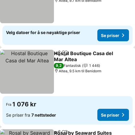
Altea, 9.7 km til Benidorm
Velg datoer for å se nøyaktige priser
Se priser
Hostal Boutique Casa del
Del
Legg til i favoritter
Mar Altea
9,2
Fantastisk
1 446
Altea, 9.5 km til Benidorm
1 076 kr
Fra
Se priser fra
7 nettsteder
Se priser
Rosal by Seaward Suites