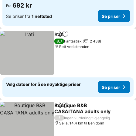
692 kr
Fra
Se priser fra
1 nettsted
Se priser
Irati
Del
Legg til i favoritter
8,7
Fantastisk
2 438
Rett ved stranden
Velg datoer for å se nøyaktige priser
Se priser
Boutique B&B
Del
Legg til i favoritter
CASAITANA adults only
/
Ingen vurdering tilgjengelig
Sella, 14.4 km til Benidorm