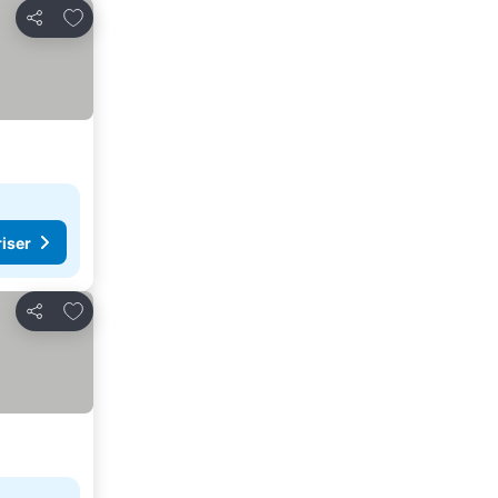
Legg til i favoritter
Del
riser
Legg til i favoritter
Del