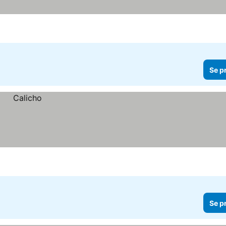
priser
Se p
Se p