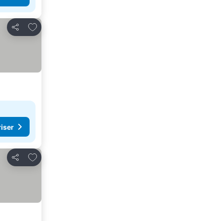
Legg til i favoritter
Del
riser
Legg til i favoritter
Del