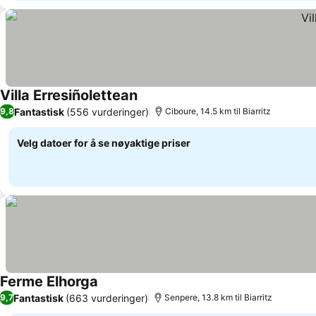
Villa Erresiñolettean
Se priser
Fantastisk
(556 vurderinger)
9,8
Ciboure, 14.5 km til Biarritz
Velg datoer for å se nøyaktige priser
Ferme Elhorga
Se priser
Fantastisk
(663 vurderinger)
9,7
Senpere, 13.8 km til Biarritz