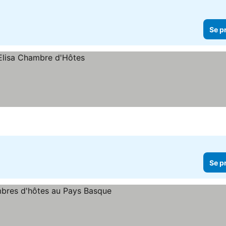
Se p
Se p