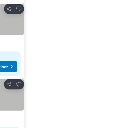
Legg til i favoritter
Del
riser
Legg til i favoritter
Del