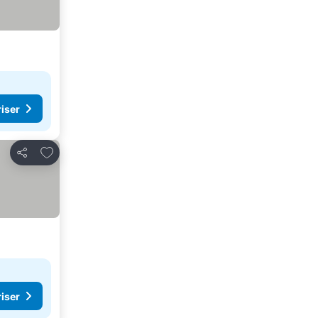
riser
Legg til i favoritter
Del
riser