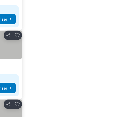
riser
Legg til i favoritter
Del
riser
Legg til i favoritter
Del