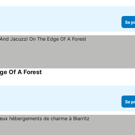
Se p
ge Of A Forest
Se priser
Se p