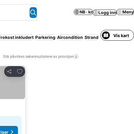
NB · kr
Meny
Logg inn
Vis kart
Frokost inkludert
Parkering
Aircondition
Strand
Leilighetshotell
Slik påvirkes søkeresultatene av provisjon
Legg til i favoritter
Del
riser