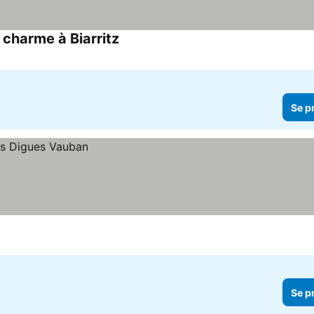
charme à Biarritz
Se priser
Se p
Se p