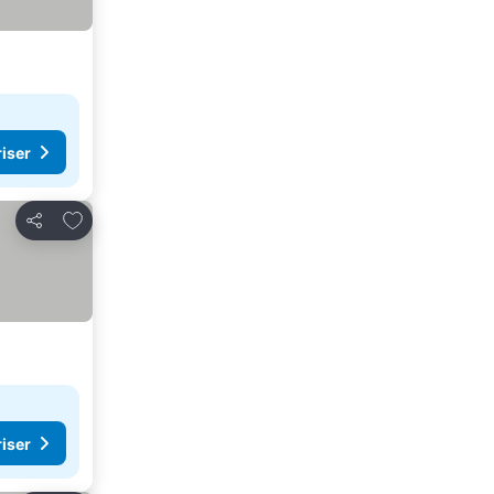
riser
Legg til i favoritter
Del
riser