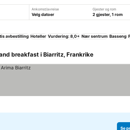
Ankomst/avreise
Gjester og rom
Velg datoer
2 gjester, 1 rom
tis avbestilling
Hoteller
Vurdering: 8,0+
Nær sentrum
Basseng
nd breakfast i Biarritz, Frankrike
Se p