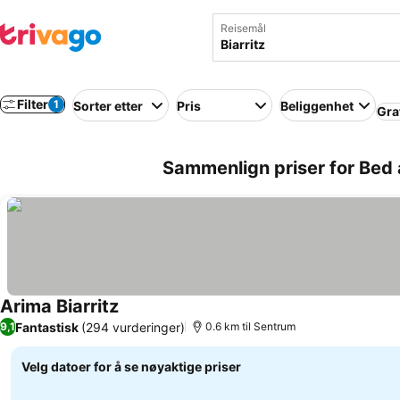
Reisemål
Filter
1
Sorter etter
Pris
Beliggenhet
Gra
Sammenlign priser for Bed a
Arima Biarritz
Se priser
Fantastisk
(294 vurderinger)
9,1
0.6 km til Sentrum
Velg datoer for å se nøyaktige priser