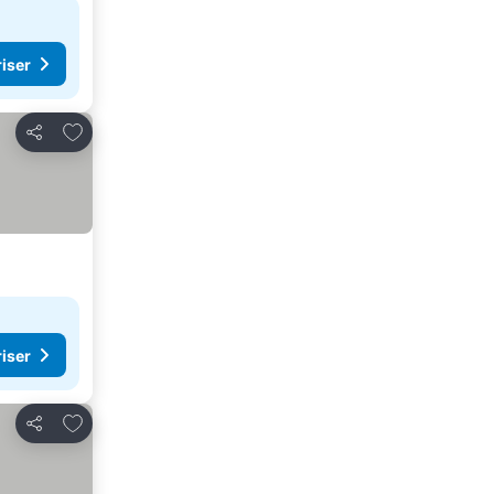
riser
Legg til i favoritter
Del
riser
Legg til i favoritter
Del