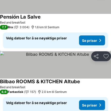
Pensión La Salve
Se priser
Bed and breakfast
7,7
Bra
3 004
1.6 km til Sentrum
Velg datoer for å se nøyaktige priser
Se priser
Del
Leg
Bilbao ROOMS & KITCHEN Altube
Se priser
Bed and breakfast
8,6
Fantastisk
157
2.0 km til Sentrum
Velg datoer for å se nøyaktige priser
Se priser