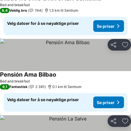
Se priser
Bed and breakfast
8,4
Veldig bra
744
1.3 km til Sentrum
Velg datoer for å se nøyaktige priser
Se priser
Del
Leg
Pensión Ama Bilbao
Se priser
Bed and breakfast
9,1
Fantastisk
2 381
0.1 km til Sentrum
Velg datoer for å se nøyaktige priser
Se priser
Del
Leg