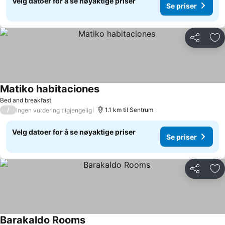
Velg datoer for å se nøyaktige priser
Se priser
Del
Leg
Matiko habitaciones
Se priser
Bed and breakfast
/
1.1 km til Sentrum
Ingen vurdering tilgjengelig
Velg datoer for å se nøyaktige priser
Se priser
Del
Leg
Barakaldo Rooms