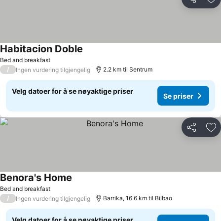
Del
Leg
Habitacion Doble
Se priser
Bed and breakfast
/
2.2 km til Sentrum
Ingen vurdering tilgjengelig
Velg datoer for å se nøyaktige priser
Se priser
Del
Leg
Benora's Home
Se priser
Bed and breakfast
/
Barrika, 16.6 km til Bilbao
Ingen vurdering tilgjengelig
Velg datoer for å se nøyaktige priser