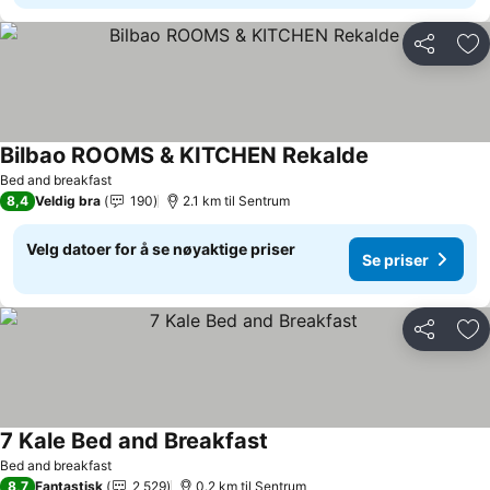
Del
Leg
Bilbao ROOMS & KITCHEN Rekalde
Se priser
Bed and breakfast
8,4
Veldig bra
190
2.1 km til Sentrum
Velg datoer for å se nøyaktige priser
Se priser
Del
Leg
7 Kale Bed and Breakfast
Se priser
Bed and breakfast
8,7
Fantastisk
2 529
0.2 km til Sentrum