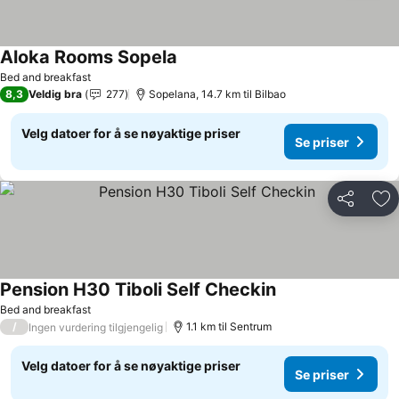
Aloka Rooms Sopela
Se priser
Bed and breakfast
8,3
Veldig bra
277
Sopelana, 14.7 km til Bilbao
Velg datoer for å se nøyaktige priser
Se priser
Del
Leg
Pension H30 Tiboli Self Checkin
Se priser
Bed and breakfast
/
1.1 km til Sentrum
Ingen vurdering tilgjengelig
Velg datoer for å se nøyaktige priser
Se priser