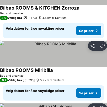
Bilbao ROOMS & KITCHEN Zorroza
Se priser
Bed and breakfast
8,0
Veldig bra
2 173
4.5 km til Sentrum
Velg datoer for å se nøyaktige priser
Se priser
Del
Leg
Bilbao ROOMS Miribilla
Se priser
Bed and breakfast
8,1
Veldig bra
796
0.9 km til Sentrum
Velg datoer for å se nøyaktige priser
Se priser