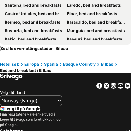
Santoña, bed and breakfasts
Laredo, bed and breakfasts
Castro Urdiales, bed and breakfasts
Éibar, bed and breakfasts
Bermeo, bed and breakfasts
Baracaldo, bed and breakfasts
Busturia, bed and breakfasts
Munguía, bed and breakfasts
Bakio, bed and breakfasts
Basauri, bed and breakfasts
Durango, bed and breakfasts
Mutriku, bed and breakfasts
Se alle overnattingssteder i Bilbao
Oñati, bed and breakfasts
Sopelana, bed and breakfasts
Hotellsøk
Europa
Spania
Basque Country
Bilbao
Galdakao, bed and breakfasts
Valle de Mena, bed and breakfasts
Bed and breakfast i Bilbao
Getxo, bed and breakfasts
Muskiz, bed and breakfasts
Ramales de la Victoria, bed and breakfasts
Elorrio, bed and breakfasts
Facebook
Twitter
Insta
Yo
Mendaro, bed and breakfasts
Valdegovia, bed and breakfasts
Velg ditt land
Barrika, bed and breakfasts
Rasines, bed and breakfasts
Voto, bed and breakfasts
Guriezo, bed and breakfasts
Legg til på Google
Finn resultatene våre enkelt ved å
Lauquíniz, bed and breakfasts
legge til trivago som foretrukket kilde
på Google.
Selskapet