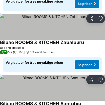
Velg datoer for å se nøyaktige priser
Se priser
Del
Leg
Bilbao ROOMS & KITCHEN Zabalburu
Se priser
Bed and breakfast
7,7
Bra
183
0.9 km til Sentrum
Velg datoer for å se nøyaktige priser
Se priser
Del
Leg
Bilbao ROOMS & KITCHEN Santutxu