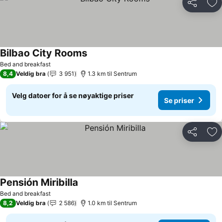
Del
Leg
Bilbao City Rooms
Se priser
Bed and breakfast
8,4
Veldig bra
3 951
1.3 km til Sentrum
Velg datoer for å se nøyaktige priser
Se priser
Del
Leg
Pensión Miribilla
Se priser
Bed and breakfast
8,2
Veldig bra
2 586
1.0 km til Sentrum