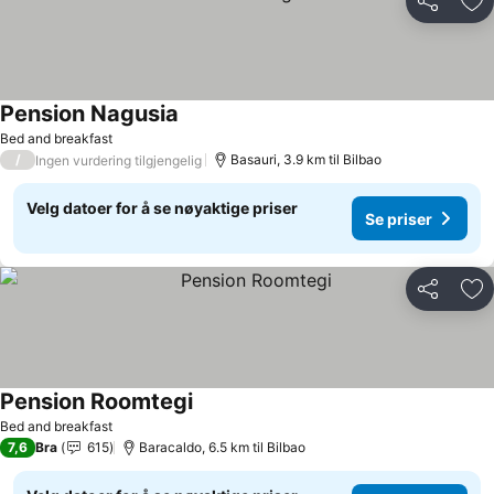
Del
Leg
Pension Nagusia
Se priser
Bed and breakfast
/
Basauri, 3.9 km til Bilbao
Ingen vurdering tilgjengelig
Velg datoer for å se nøyaktige priser
Se priser
Del
Leg
Pension Roomtegi
Se priser
Bed and breakfast
7,6
Bra
615
Baracaldo, 6.5 km til Bilbao