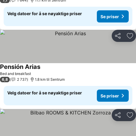
7,1
1 644
11.1 km til Sentrum
Velg datoer for å se nøyaktige priser
Se priser
Del
Leg
Pensión Arias
Se priser
Bed and breakfast
6,8
2 737
1.8 km til Sentrum
Velg datoer for å se nøyaktige priser
Se priser
Del
Leg