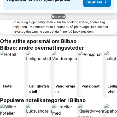
Se priser
Vis mer
Prisene og tilgjengeligheten vi får fra bookingsidene, endrer seg
hele tiden. Det innebærer at tilbudet du så på trivago, ikke alltid er
nøyaktig det samme som det du finner på bookingsiden.
Ofte stilte spørsmål om Bilbao
Bilbao: andre overnattingssteder
Hotell
Leilighetsh
Vandrerhje
Pensjonat
Leili
otell
m
otell
Populære hotellkategorier i Bilbao