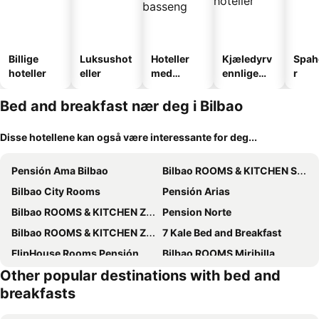
Billige
Luksushot
Hoteller
Kjæledyrv
Spah
hoteller
eller
med
ennlige
r
basseng
hoteller
Bed and breakfast nær deg i Bilbao
Disse hotellene kan også være interessante for deg...
Pensión Ama Bilbao
Bilbao ROOMS & KITCHEN Santutxu
Bilbao City Rooms
Pensión Arias
Bilbao ROOMS & KITCHEN Zorroza
Pension Norte
Bilbao ROOMS & KITCHEN Zabalburu
7 Kale Bed and Breakfast
FlipHouse Rooms Pensión
Bilbao ROOMS Miribilla
Other popular destinations with bed and
Pensión Miribilla
Pensión La Salve
breakfasts