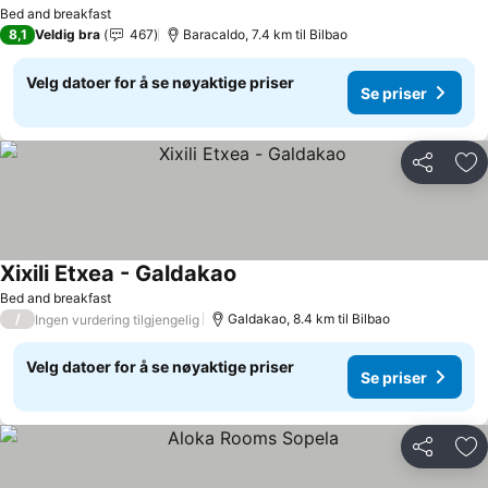
Se priser
Bed and breakfast
8,1
Veldig bra
467
Baracaldo, 7.4 km til Bilbao
Velg datoer for å se nøyaktige priser
Se priser
Del
Leg
Xixili Etxea - Galdakao
Se priser
Bed and breakfast
/
Galdakao, 8.4 km til Bilbao
Ingen vurdering tilgjengelig
Velg datoer for å se nøyaktige priser
Se priser
Del
Leg