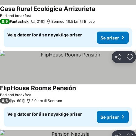
Casa Rural Ecológica Arrizurieta
Se priser
Bed and breakfast
8,9
Fantastisk
319
Bermeo, 19.5 km til Bilbao
Velg datoer for å se nøyaktige priser
Se priser
Del
Leg
FlipHouse Rooms Pensión
Se priser
Bed and breakfast
6,6
691
2.0 km til Sentrum
Velg datoer for å se nøyaktige priser
Se priser