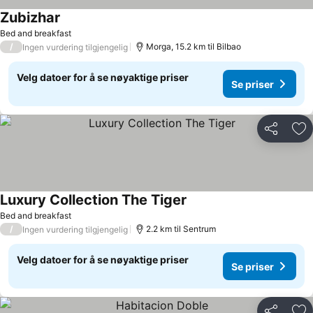
Zubizhar
Se priser
Bed and breakfast
/
Morga, 15.2 km til Bilbao
Ingen vurdering tilgjengelig
Velg datoer for å se nøyaktige priser
Se priser
Del
Leg
Luxury Collection The Tiger
Se priser
Bed and breakfast
/
2.2 km til Sentrum
Ingen vurdering tilgjengelig
Velg datoer for å se nøyaktige priser
Se priser