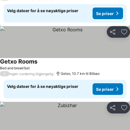
Velg datoer for å se nøyaktige priser
Se priser
Del
Leg
Getxo Rooms
Se priser
Bed and breakfast
/
Getxo, 10.7 km til Bilbao
Ingen vurdering tilgjengelig
Velg datoer for å se nøyaktige priser
Se priser
Del
Leg