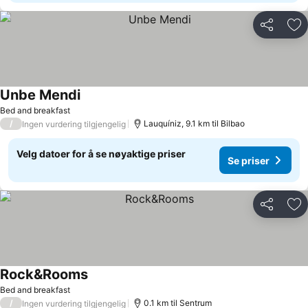
Del
Leg
Unbe Mendi
Se priser
Bed and breakfast
/
Lauquíniz, 9.1 km til Bilbao
Ingen vurdering tilgjengelig
Velg datoer for å se nøyaktige priser
Se priser
Del
Leg
Rock&Rooms
Se priser
Bed and breakfast
/
0.1 km til Sentrum
Ingen vurdering tilgjengelig