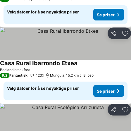
Velg datoer for å se nøyaktige priser
Se priser
Del
Leg
Casa Rural Ibarrondo Etxea
Se priser
Bed and breakfast
9,2
Fantastisk
423
Munguía, 15.2 km til Bilbao
Velg datoer for å se nøyaktige priser
Se priser
Del
Leg