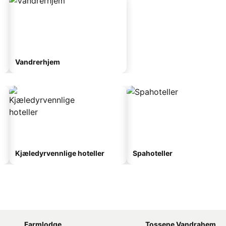
Vandrerhjem
Kjæledyrvennlige hoteller
Spahoteller
Farmlodge
Tossene Vandrahem