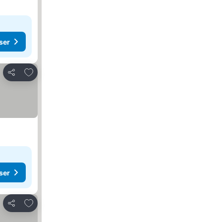
ser
Legg til i favoritter
Del
ser
Legg til i favoritter
Del