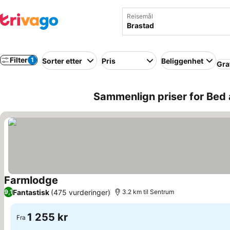
Reisemål
Filter
1
Sorter etter
Pris
Beliggenhet
Gra
Sammenlign priser for Bed 
Farmlodge
Fantastisk
(475 vurderinger)
9,1
3.2 km til Sentrum
1 255 kr
Fra