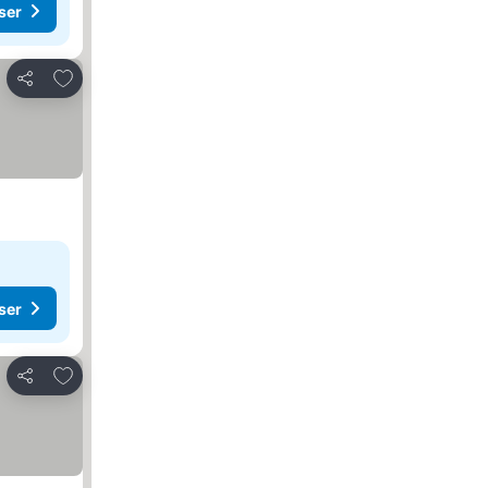
ser
Legg til i favoritter
Del
ser
Legg til i favoritter
Del