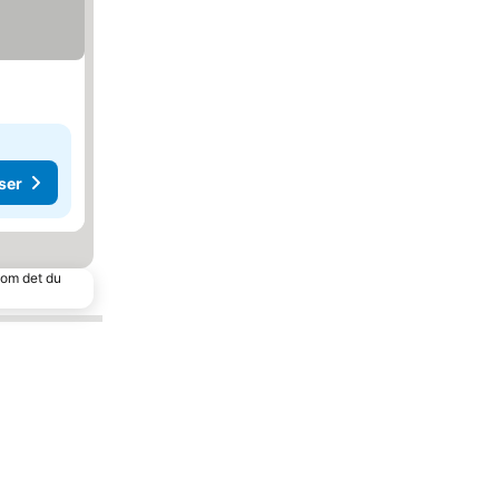
ser
 som det du