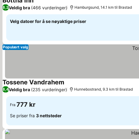
Bottna Inn
Veldig bra
(466 vurderinger)
8,2
Hamburgsund, 14.1 km til Brastad
Velg datoer for å se nøyaktige priser
Populært valg
Tossene Vandrahem
Veldig bra
(235 vurderinger)
8,4
Hunnebostrand, 9.3 km til Brastad
777 kr
Fra
Se priser fra
3 nettsteder