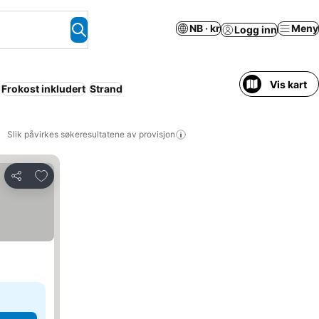
NB · kr
Meny
Logg inn
Vis kart
Frokost inkludert
Strand
Slik påvirkes søkeresultatene av provisjon
Legg til i favoritter
Del