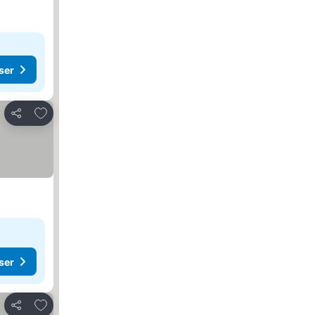
ser
Legg til i favoritter
Del
ser
Legg til i favoritter
Del