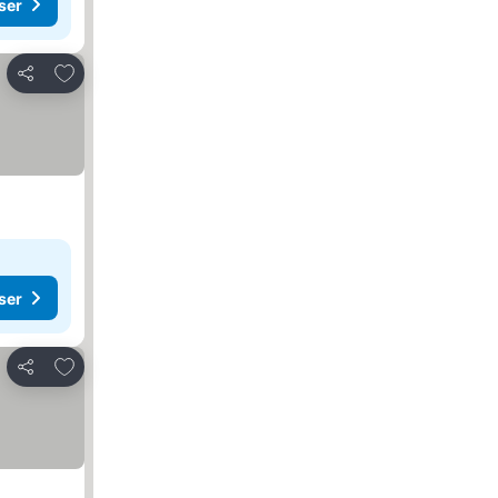
ser
Legg til i favoritter
Del
ser
Legg til i favoritter
Del