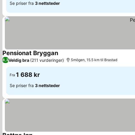
Se priser fra
3 nettsteder
Pensionat Bryggan
Veldig bra
(211 vurderinger)
8,3
Smögen, 15.5 km til Brastad
1 688 kr
Fra
Se priser fra
3 nettsteder