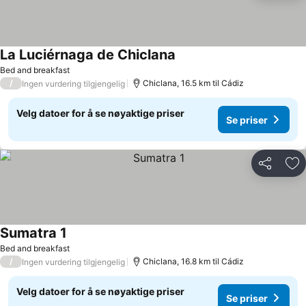
La Luciérnaga de Chiclana
Bed and breakfast
/
Chiclana, 16.5 km til Cádiz
Ingen vurdering tilgjengelig
Velg datoer for å se nøyaktige priser
Se priser
Del
Leg
Sumatra 1
Bed and breakfast
/
Chiclana, 16.8 km til Cádiz
Ingen vurdering tilgjengelig
Velg datoer for å se nøyaktige priser
Se priser