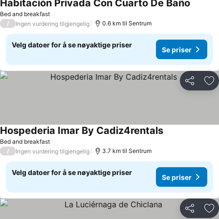
Habitación Privada Con Cuarto De Baño
Bed and breakfast
/
0.6 km til Sentrum
Ingen vurdering tilgjengelig
Velg datoer for å se nøyaktige priser
Se priser
Del
Leg
Hospederia Imar By Cadiz4rentals
Bed and breakfast
/
3.7 km til Sentrum
Ingen vurdering tilgjengelig
Velg datoer for å se nøyaktige priser
Se priser
Del
Leg