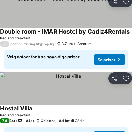
Del
Leg
Double room - IMAR Hostel by Cadiz4Rentals
Bed and breakfast
/
3.7 km til Sentrum
Ingen vurdering tilgjengelig
Velg datoer for å se nøyaktige priser
Se priser
Del
Leg
Hostal Villa
Bed and breakfast
7,8
Bra
1 844
Chiclana, 18.4 km til Cádiz