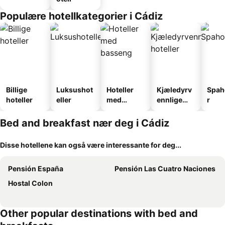
Populære hotellkategorier i Cádiz
Billige
Luksushot
Hoteller
Kjæledyrv
Spah
hoteller
eller
med
ennlige
r
basseng
hoteller
Bed and breakfast nær deg i Cádiz
Disse hotellene kan også være interessante for deg...
Pensión España
Pensión Las Cuatro Naciones
Hostal Colon
Other popular destinations with bed and