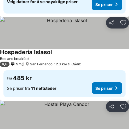
Velg datoer for å se nøyaktige priser
Se priser
Del
Leg
Hospederia Islasol
Bed and breakfast
6,8
975
San Fernando, 12.0 km til Cádiz
485 kr
Fra
Se priser fra
11 nettsteder
Se priser
Del
Leg