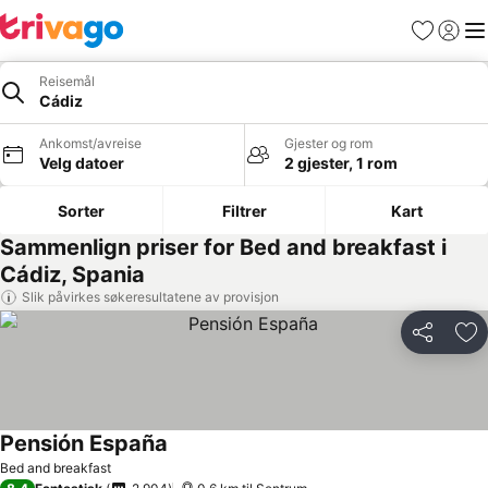
Favoritter
Logg i
Me
Reisemål
Cádiz
Ankomst/avreise
Gjester og rom
Velg datoer
2 gjester, 1 rom
Sorter
Filtrer
Kart
Sammenlign priser for Bed and breakfast i
Cádiz, Spania
Slik påvirkes søkeresultatene av provisjon
Del
Leg
Pensión España
Bed and breakfast