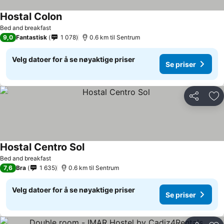
Hostal Colon
Bed and breakfast
9,0
Fantastisk
1 078
0.6 km til Sentrum
Velg datoer for å se nøyaktige priser
Se priser
Del
Leg
Hostal Centro Sol
Bed and breakfast
7,6
Bra
1 635
0.6 km til Sentrum
Velg datoer for å se nøyaktige priser
Se priser