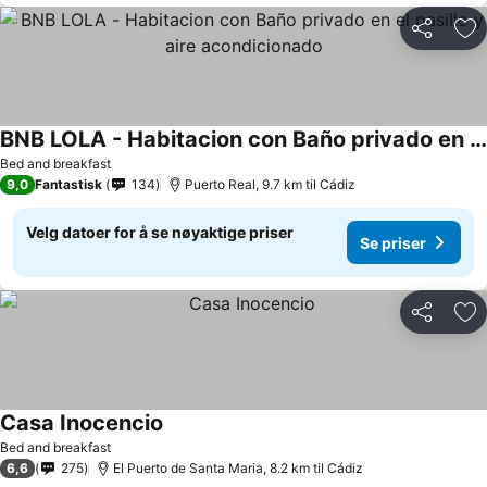
Del
Leg
BNB LOLA - Habitacion con Baño privado en el pasillo y aire acondicionado
Bed and breakfast
9,0
Fantastisk
134
Puerto Real, 9.7 km til Cádiz
Velg datoer for å se nøyaktige priser
Se priser
Del
Leg
Casa Inocencio
Bed and breakfast
6,6
275
El Puerto de Santa Maria, 8.2 km til Cádiz