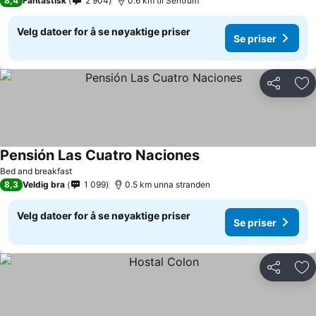
8,4
Fantastisk
2 904
0.6 km til Sentrum
Velg datoer for å se nøyaktige priser
Se priser
Del
Leg
Pensión Las Cuatro Naciones
Bed and breakfast
8,3
Veldig bra
1 099
0.5 km unna stranden
Velg datoer for å se nøyaktige priser
Se priser
Del
Leg