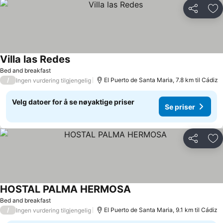
Del
Leg
Villa las Redes
Bed and breakfast
/
El Puerto de Santa Maria, 7.8 km til Cádiz
Ingen vurdering tilgjengelig
Velg datoer for å se nøyaktige priser
Se priser
Del
Leg
HOSTAL PALMA HERMOSA
Bed and breakfast
/
El Puerto de Santa Maria, 9.1 km til Cádiz
Ingen vurdering tilgjengelig