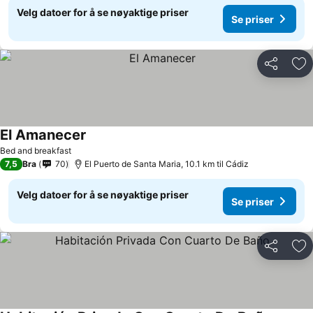
Velg datoer for å se nøyaktige priser
Se priser
Del
Leg
El Amanecer
Bed and breakfast
7,5
Bra
70
El Puerto de Santa Maria, 10.1 km til Cádiz
Velg datoer for å se nøyaktige priser
Se priser
Del
Leg