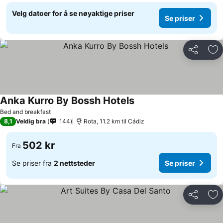
Velg datoer for å se nøyaktige priser
Se priser
Del
Leg
Anka Kurro By Bossh Hotels
Bed and breakfast
8,1
Veldig bra
144
Rota, 11.2 km til Cádiz
502 kr
Fra
Se priser fra
2 nettsteder
Se priser
Del
Leg