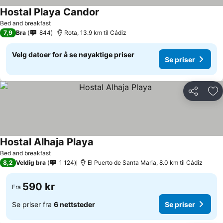
Hostal Playa Candor
Bed and breakfast
7,9
Bra
844
Rota, 13.9 km til Cádiz
Velg datoer for å se nøyaktige priser
Se priser
Del
Leg
Hostal Alhaja Playa
Bed and breakfast
8,2
Veldig bra
1 124
El Puerto de Santa Maria, 8.0 km til Cádiz
590 kr
Fra
Se priser fra
6 nettsteder
Se priser