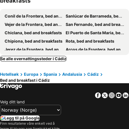
breakfasts
Conil de la Frontera, bed and breakfasts
Sanlúcar de Barrameda, bed and breakfasts
Vejer de la Frontera, bed and breakfasts
San Fernando, bed and breakfasts
Chiclana, bed and breakfasts
El Puerto de Santa Maria, bed and breakfasts
Chipiona, bed and breakfasts
Rota, bed and breakfasts
Jerez de la Frontera, bed and breakfasts
Arcos de la Frontera, bed and breakfasts
Puerto Real, bed and breakfasts
Medina-Sidonia, bed and breakfasts
Se alle overnattingssteder i Cádiz
Zahora, bed and breakfasts
Novo Sancti Petri, bed and breakfasts
Hotellsøk
Europa
Spania
Andalusia
Cádiz
Bed and breakfast i Cádiz
Facebook
Twitter
Insta
Yo
Velg ditt land
Legg til på Google
Finn resultatene våre enkelt ved å
legge til trivago som foretrukket kilde