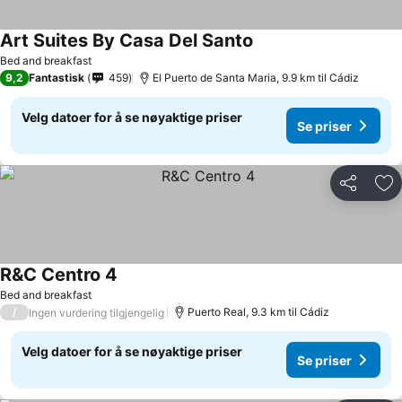
Art Suites By Casa Del Santo
Bed and breakfast
9,2
Fantastisk
459
El Puerto de Santa Maria, 9.9 km til Cádiz
Velg datoer for å se nøyaktige priser
Se priser
Del
Leg
R&C Centro 4
Bed and breakfast
/
Puerto Real, 9.3 km til Cádiz
Ingen vurdering tilgjengelig
Velg datoer for å se nøyaktige priser
Se priser