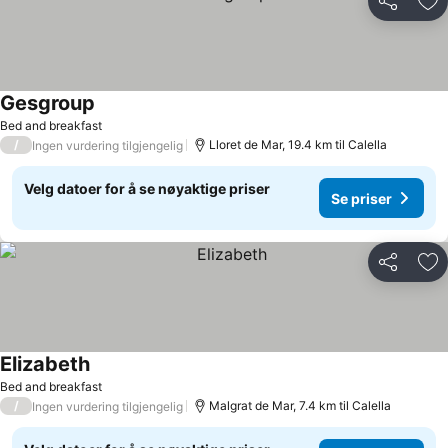
Del
Leg
Gesgroup
Se priser
Bed and breakfast
/
Lloret de Mar, 19.4 km til Calella
Ingen vurdering tilgjengelig
Velg datoer for å se nøyaktige priser
Se priser
Del
Leg
Elizabeth
Se priser
Bed and breakfast
/
Malgrat de Mar, 7.4 km til Calella
Ingen vurdering tilgjengelig