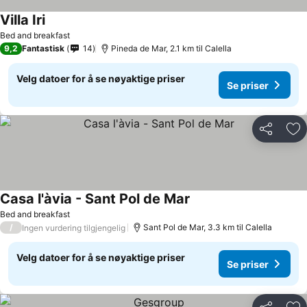
Villa Iri
Se priser
Bed and breakfast
9,2
Fantastisk
14
Pineda de Mar, 2.1 km til Calella
Velg datoer for å se nøyaktige priser
Se priser
Del
Leg
Casa l'àvia - Sant Pol de Mar
Se priser
Bed and breakfast
/
Sant Pol de Mar, 3.3 km til Calella
Ingen vurdering tilgjengelig
Velg datoer for å se nøyaktige priser
Se priser