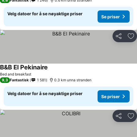
8,6
Fantastisk
1 246
0.6 km unna stranden
Velg datoer for å se nøyaktige priser
Se priser
Del
Leg
B&B El Pekinaire
Se priser
Bed and breakfast
9,3
Fantastisk
1 581
0.3 km unna stranden
Velg datoer for å se nøyaktige priser
Se priser
Del
Leg