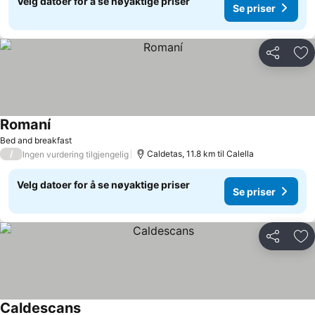
Velg datoer for å se nøyaktige priser
Se priser
Del
Leg
Romaní
Se priser
Bed and breakfast
/
Caldetas, 11.8 km til Calella
Ingen vurdering tilgjengelig
Velg datoer for å se nøyaktige priser
Se priser
Del
Leg
Caldescans