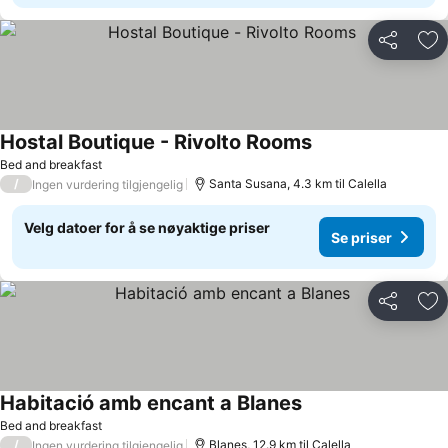
Del
Leg
Hostal Boutique - Rivolto Rooms
Se priser
Bed and breakfast
/
Santa Susana, 4.3 km til Calella
Ingen vurdering tilgjengelig
Velg datoer for å se nøyaktige priser
Se priser
Del
Leg
Habitació amb encant a Blanes
Se priser
Bed and breakfast
/
Blanes, 12.9 km til Calella
Ingen vurdering tilgjengelig