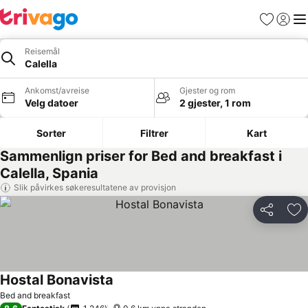
Favoritter
Logg i
Me
Reisemål
Calella
Ankomst/avreise
Gjester og rom
Velg datoer
2 gjester, 1 rom
Sorter
Filtrer
Kart
Sammenlign priser for Bed and breakfast i
Calella, Spania
Slik påvirkes søkeresultatene av provisjon
Del
Leg
Hostal Bonavista
Se priser
Bed and breakfast