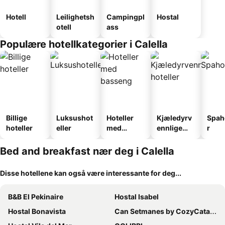
Hotell
Leilighetsh
Campingpl
Hostal
otell
ass
Populære hotellkategorier i Calella
Billige
Luksushot
Hoteller
Kjæledyrv
Spah
hoteller
eller
med
ennlige
r
basseng
hoteller
Bed and breakfast nær deg i Calella
Disse hotellene kan også være interessante for deg...
B&B El Pekinaire
Hostal Isabel
Hostal Bonavista
Can Setmanes by CozyCatalonia