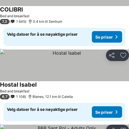
COLIBRI
Se priser
Bed and breakfast
7,2
1 645
0.4 km til Sentrum
Velg datoer for å se nøyaktige priser
Se priser
Del
Leg
Hostal Isabel
Se priser
Bed and breakfast
6,7
1 108
Blanes, 12.1 km til Calella
Velg datoer for å se nøyaktige priser
Se priser