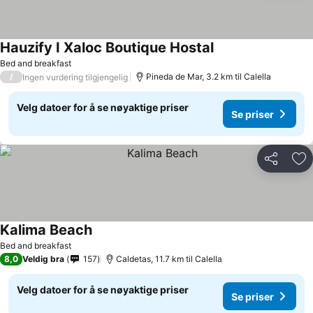
Hauzify I Xaloc Boutique Hostal
Se priser
Bed and breakfast
/
Pineda de Mar, 3.2 km til Calella
Ingen vurdering tilgjengelig
Velg datoer for å se nøyaktige priser
Se priser
Del
Leg
Kalima Beach
Se priser
Bed and breakfast
8,0
Veldig bra
157
Caldetas, 11.7 km til Calella
Velg datoer for å se nøyaktige priser
Se priser