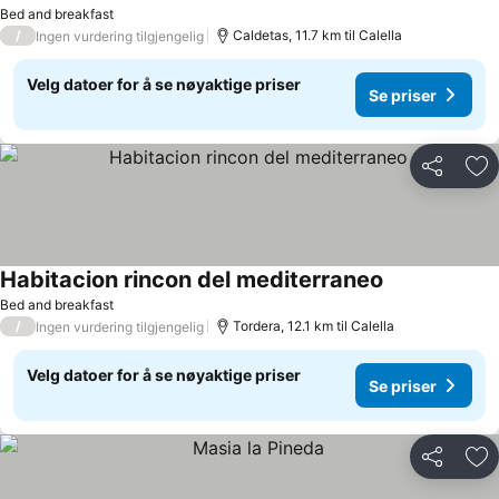
Se priser
Bed and breakfast
/
Caldetas, 11.7 km til Calella
Ingen vurdering tilgjengelig
Velg datoer for å se nøyaktige priser
Se priser
Del
Leg
Habitacion rincon del mediterraneo
Se priser
Bed and breakfast
/
Tordera, 12.1 km til Calella
Ingen vurdering tilgjengelig
Velg datoer for å se nøyaktige priser
Se priser
Del
Leg