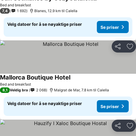
Se priser
Bed and breakfast
7,4
1 692
Blanes, 12.9 km til Calella
Velg datoer for å se nøyaktige priser
Se priser
Del
Leg
Mallorca Boutique Hotel
Se priser
Bed and breakfast
8,1
Veldig bra
2 068
Malgrat de Mar, 7.8 km til Calella
Velg datoer for å se nøyaktige priser
Se priser
Del
Leg