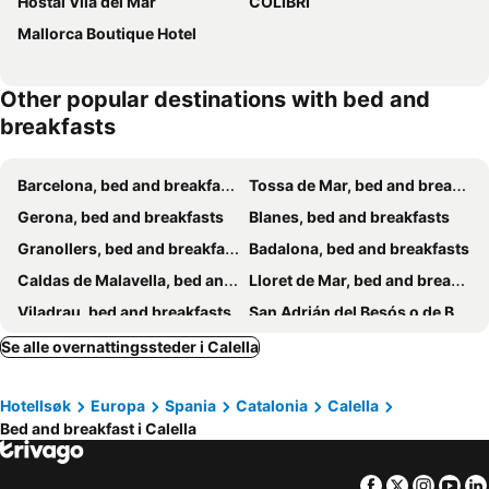
Hostal Vila del Mar
COLIBRI
Mallorca Boutique Hotel
Other popular destinations with bed and
breakfasts
Barcelona, bed and breakfasts
Tossa de Mar, bed and breakfasts
Gerona, bed and breakfasts
Blanes, bed and breakfasts
Granollers, bed and breakfasts
Badalona, bed and breakfasts
Caldas de Malavella, bed and breakfasts
Lloret de Mar, bed and breakfasts
Viladrau, bed and breakfasts
San Adrián del Besós o de Besós, bed and breakfasts
Malgrat de Mar, bed and breakfasts
Sant Pol de Mar, bed and breakfasts
Se alle overnattingssteder i Calella
Santa Cristina de Aro, bed and breakfasts
Sant Antoni de Calonge, bed and breakfasts
Hotellsøk
Europa
Spania
Catalonia
Calella
Pineda de Mar, bed and breakfasts
Palamòs, bed and breakfasts
Bed and breakfast i Calella
Vich, bed and breakfasts
Premiá de Dalt, bed and breakfasts
Santa Susana, bed and breakfasts
Cassá de la Selva, bed and breakfasts
Facebook
Twitter
Insta
Yo