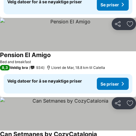
Velg datoer for å se nøyaktige priser
Se priser
Del
Leg
Pension El Amigo
Se priser
Bed and breakfast
8,3
Veldig bra
934
Lloret de Mar, 18.8 km til Calella
Velg datoer for å se nøyaktige priser
Se priser
Del
Leg
Can Setmanes by CozyCatalonia