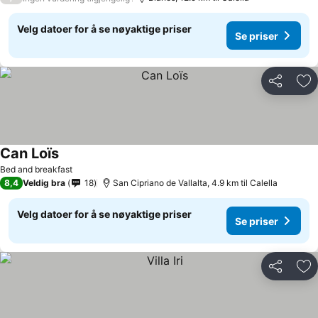
Velg datoer for å se nøyaktige priser
Se priser
Del
Leg
Can Loïs
Se priser
Bed and breakfast
8,4
Veldig bra
18
San Cipriano de Vallalta, 4.9 km til Calella
Velg datoer for å se nøyaktige priser
Se priser
Del
Leg