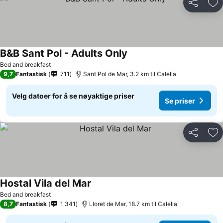
Del
Leg
B&B Sant Pol - Adults Only
Se priser
Bed and breakfast
9,7
Fantastisk
711
Sant Pol de Mar, 3.2 km til Calella
Velg datoer for å se nøyaktige priser
Se priser
Del
Leg
Hostal Vila del Mar
Se priser
Bed and breakfast
8,7
Fantastisk
1 341
Lloret de Mar, 18.7 km til Calella