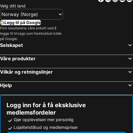
Riudellots de la Selva, bed and breakfasts
Premiá de Mar, bed and breakfasts
Velg ditt land
Vidreras, bed and breakfasts
Sabadell, bed and breakfasts
Senmanat, bed and breakfasts
Vilanova de Sau, bed and breakfasts
Legg til på Google
Finn resultatene våre enkelt ved å
Centellas, bed and breakfasts
San Cipriano de Vallalta, bed and breakfasts
legge til trivago som foretrukket kilde
Celrá, bed and breakfasts
Vilasar de Mar, bed and breakfasts
på Google.
Selskapet
Calonge, bed and breakfasts
Amer, bed and breakfasts
Mataró, bed and breakfasts
Castillo de Aro, bed and breakfasts
Våre produkter
Sant Feliu de Guíxols, bed and breakfasts
Llinás del Vallés, bed and breakfasts
Vilkår og retningslinjer
Cruilles, bed and breakfasts
Quart, bed and breakfasts
Hjelp
Logg inn for å få eksklusive
medlemsfordeler
Gjør opplevelsen mer personlig
Lojalitetstilbud og medlemspriser