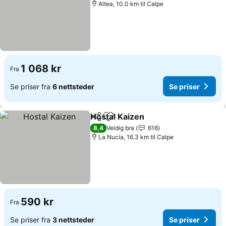
Altea, 10.0 km til Calpe
1 068 kr
Fra
Se priser fra
6 nettsteder
Se priser
Hostal Kaizen
Del
Legg til i favoritter
Se priser
8,4
Veldig bra
616
La Nucía, 16.3 km til Calpe
590 kr
Fra
Se priser fra
3 nettsteder
Se priser