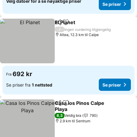
Velg datoer for å se nøyaktige priser
Se priser
El Planet
Del
Legg til i favoritter
Se priser
/
Ingen vurdering tilgjengelig
Altea, 12.3 km til Calpe
692 kr
Fra
Se priser fra
1 nettsted
Se priser
Casa los Pinos Calpe
Del
Legg til i favoritter
Playa
Se priser
8,3
Veldig bra
790
2.9 km til Sentrum