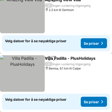
Del
Legg til i favoritter
Se prise
/
Ingen vurdering tilgjengelig
2.2 km til Sentrum
Velg datoer for å se nøyaktige priser
Se priser
Villa Padilla - PlusHolidays
Del
Legg til i favoritter
/
Ingen vurdering tilgjengelig
Benisa, 6.1 km til Calpe
Velg datoer for å se nøyaktige priser
Se priser