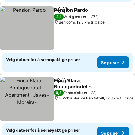
Pension Pardo
Del
Legg til i favoritter
Se priser
8,1
Veldig bra
1 272
Benidorm, 19.3 km til Calpe
Velg datoer for å se nøyaktige priser
Se priser
Finca Klara,
Del
Legg til i favoritter
Boutiquehotel -
Apartment -Javea-
Se priser
9,5
Fantastisk
122
Moraira-
El Poble Nou de Benitatxell, 12.8 km til Calpe
Velg datoer for å se nøyaktige priser
Se priser