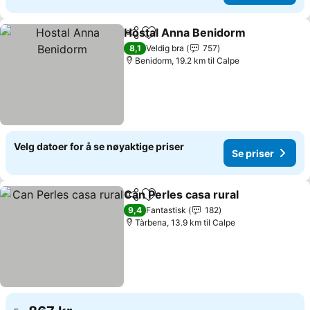
Hostal Anna Benidorm
Del
Legg til i favoritter
Se p
8,1
Veldig bra
757
Benidorm, 19.2 km til Calpe
Velg datoer for å se nøyaktige priser
Se priser
Can Perles casa rural
Del
Legg til i favoritter
Se pr
9,4
Fantastisk
182
Tàrbena, 13.9 km til Calpe