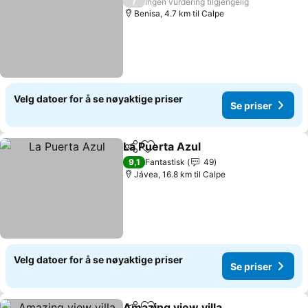
/
Ingen vurdering tilgjengelig
Benisa, 4.7 km til Calpe
Velg datoer for å se nøyaktige priser
Se priser
La Puerta Azul
Del
Legg til i favoritter
Se priser
9,1
Fantastisk
49
Jávea, 16.8 km til Calpe
Velg datoer for å se nøyaktige priser
Se priser
Amazing view villa