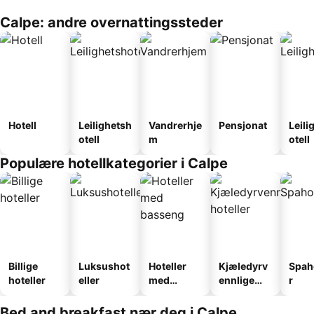
Calpe: andre overnattingssteder
Hotell
Leilighetsh
Vandrerhje
Pensjonat
Leili
otell
m
otell
Populære hotellkategorier i Calpe
Billige
Luksushot
Hoteller
Kjæledyrv
Spah
hoteller
eller
med
ennlige
r
basseng
hoteller
Bed and breakfast nær deg i Calpe