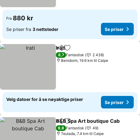
880 kr
Fra
Se priser fra
3 nettsteder
Se priser
Irati
Del
Legg til i favoritter
Se priser
8,7
Fantastisk
2 438
Benidorm, 19.6 km til Calpe
Velg datoer for å se nøyaktige priser
Se priser
B&B Spa Art boutique Cab
Del
Legg til i favoritter
9,8
Fantastisk
49
Teulada, 7.4 km til Calpe