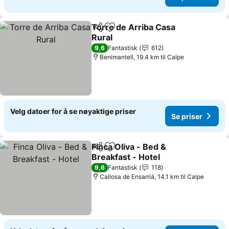
Torre de Arriba Casa
Del
Legg til i favoritter
Rural
Se priser
9,6
Fantastisk
612
Benimantell, 19.4 km til Calpe
Velg datoer for å se nøyaktige priser
Se priser
Finca Oliva - Bed &
Del
Legg til i favoritter
Breakfast - Hotel
Se priser
9,6
Fantastisk
118
Callosa de Ensarriá, 14.1 km til Calpe