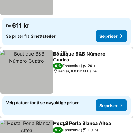
611 kr
Fra
Se priser fra
3 nettsteder
Se priser
Boutique B&B Número
Del
Legg til i favoritter
Cuatro
Se priser
9,6
Fantastisk
291
Benisa, 8.0 km til Calpe
Velg datoer for å se nøyaktige priser
Se priser
Hostal Perla Blanca Altea
Del
Legg til i favoritter
S
9,2
Fantastisk
1 015