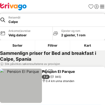
Favoritter
Logg i
Me
Reisemål
Calpe
Ankomst/avreise
Gjester og rom
Velg datoer
2 gjester, 1 rom
Sorter
Filtrer
Kart
Sammenlign priser for Bed and breakfast i
Calpe, Spania
Slik påvirkes søkeresultatene av provisjon
Pension El Parque
Del
Legg til i favoritter
Se prise
7,2
945
0.4 km unna stranden