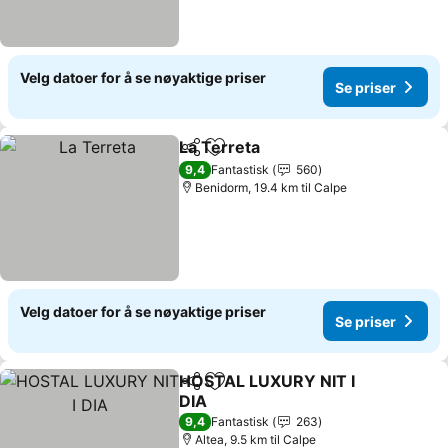
Velg datoer for å se nøyaktige priser
Se priser
La Terreta
Del
Legg til i favoritter
Se priser
9,4
Fantastisk
560
Benidorm, 19.4 km til Calpe
Velg datoer for å se nøyaktige priser
Se priser
HOSTAL LUXURY NIT I
Del
Legg til i favoritter
DIA
Se priser
9,4
Fantastisk
263
Altea, 9.5 km til Calpe