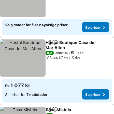
Velg datoer for å se nøyaktige priser
Se priser
Hostal Boutique Casa del
Del
Legg til i favoritter
Mar Altea
Se priser
9,2
Fantastisk
1 446
Altea, 9.7 km til Calpe
1 077 kr
Fra
Se priser fra
7 nettsteder
Se priser
Casa Mistela
Del
Legg til i favoritter
Se priser