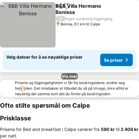
B&B Villa Hermano
Del
Legg til i favoritter
Benissa
Se priser
/
Ingen vurdering tilgjengelig
Benisa, 6.1 km til Calpe
Velg datoer for å se nøyaktige priser
Se priser
Vis mer
Prisene og tilgjengeligheten vi får fra bookingsidene, endrer seg
hele tiden. Det innebærer at tilbudet du så på trivago, ikke alltid er
nøyaktig det samme som det du finner på bookingsiden.
Ofte stilte spørsmål om Calpe
Prisklasse
Prisene for Bed and breakfast i Calpe varierer fra
‎590 kr
til
‎2 406 kr
per natt.