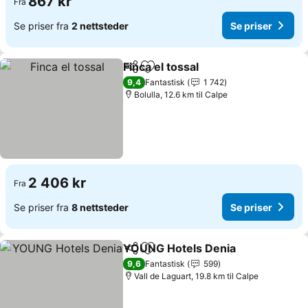
867 kr
Fra
Se priser fra
2 nettsteder
Se priser
Finca el tossal
Del
Legg til i favoritter
Se priser
9,4
Fantastisk
1 742
Bolulla, 12.6 km til Calpe
2 406 kr
Fra
Se priser fra
8 nettsteder
Se priser
YOUNG Hotels Denia
Del
Legg til i favoritter
Se pr
9,6
Fantastisk
599
Vall de Laguart, 19.8 km til Calpe