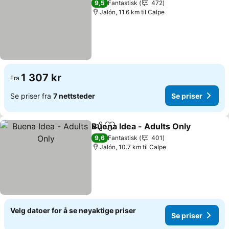
9,5
Fantastisk
472
Jalón, 11.6 km til Calpe
1 307 kr
Fra
Se priser fra
7 nettsteder
Se priser
Buena Idea - Adults Only
Del
Legg til i favoritter
S
9,6
Fantastisk
401
Jalón, 10.7 km til Calpe
Velg datoer for å se nøyaktige priser
Se priser