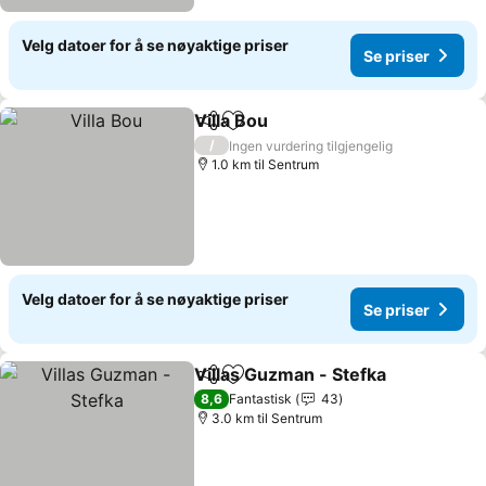
Velg datoer for å se nøyaktige priser
Se priser
Villa Bou
Del
Legg til i favoritter
Se priser
/
Ingen vurdering tilgjengelig
1.0 km til Sentrum
Velg datoer for å se nøyaktige priser
Se priser
Villas Guzman - Stefka
Del
Legg til i favoritter
Se 
8,6
Fantastisk
43
3.0 km til Sentrum