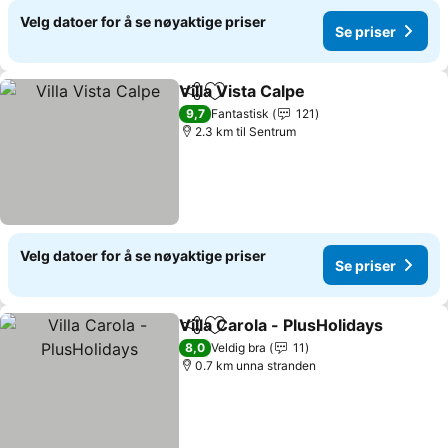
Velg datoer for å se nøyaktige priser
Se priser
Villa Vista Calpe
Del
Legg til i favoritter
Se priser
9,7
Fantastisk
121
2.3 km til Sentrum
Velg datoer for å se nøyaktige priser
Se priser
Villa Carola - PlusHolidays
Del
Legg til i favoritter
8,0
Veldig bra
11
0.7 km unna stranden