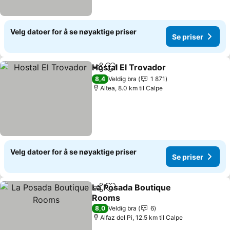
Velg datoer for å se nøyaktige priser
Se priser
Hostal El Trovador
Del
Legg til i favoritter
Se prise
8,4
Veldig bra
1 871
Altea, 8.0 km til Calpe
Velg datoer for å se nøyaktige priser
Se priser
La Posada Boutique
Del
Legg til i favoritter
Rooms
Se priser
8,0
Veldig bra
6
Alfaz del Pi, 12.5 km til Calpe