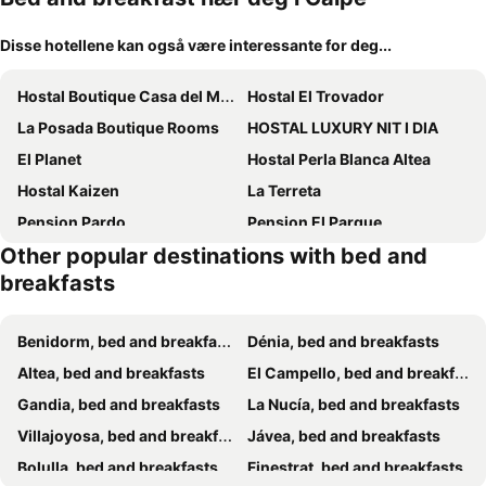
Disse hotellene kan også være interessante for deg...
Hostal Boutique Casa del Mar Altea
Hostal El Trovador
La Posada Boutique Rooms
HOSTAL LUXURY NIT I DIA
El Planet
Hostal Perla Blanca Altea
Hostal Kaizen
La Terreta
Pension Pardo
Pension El Parque
Other popular destinations with bed and
Torre de Arriba Casa Rural
Villa Vista Calpe
breakfasts
Casa los Pinos Calpe Playa
Finca el tossal
Hostal Anna Benidorm
Irati
Benidorm, bed and breakfasts
Dénia, bed and breakfasts
Boutique B&B Número Cuatro
Buena Idea - Adults Only
Altea, bed and breakfasts
El Campello, bed and breakfasts
Finca Klara, Boutiquehotel - Apartment -Javea-Moraira-
La Puerta Azul
Gandia, bed and breakfasts
La Nucía, bed and breakfasts
Villajoyosa, bed and breakfasts
Jávea, bed and breakfasts
Bolulla, bed and breakfasts
Finestrat, bed and breakfasts