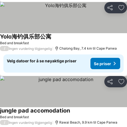
Del
Leg
Yolo海钓俱乐部公寓
Se priser
Bed and breakfast
/
Chalong Bay, 7.4 km til Cape Panwa
Ingen vurdering tilgjengelig
Velg datoer for å se nøyaktige priser
Se priser
Del
Leg
jungle pad accomodation
Se priser
Bed and breakfast
/
Rawai Beach, 9.9 km til Cape Panwa
Ingen vurdering tilgjengelig