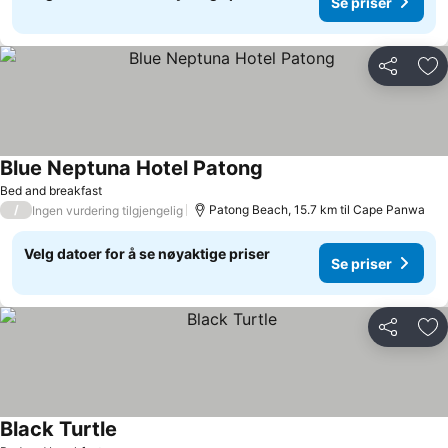
Se priser
Del
Leg
Blue Neptuna Hotel Patong
Se priser
Bed and breakfast
/
Patong Beach, 15.7 km til Cape Panwa
Ingen vurdering tilgjengelig
Velg datoer for å se nøyaktige priser
Se priser
Del
Leg
Black Turtle
Se priser