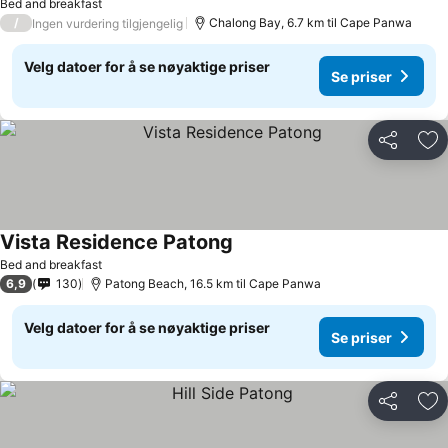
Bed and breakfast
/
Chalong Bay, 6.7 km til Cape Panwa
Ingen vurdering tilgjengelig
Velg datoer for å se nøyaktige priser
Se priser
Del
Leg
Vista Residence Patong
Se priser
Bed and breakfast
6,9
130
Patong Beach, 16.5 km til Cape Panwa
Velg datoer for å se nøyaktige priser
Se priser
Del
Leg