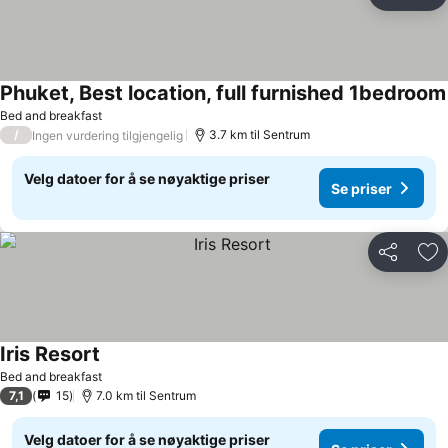
Del
Leg
Phuket, Best location, full furnished 1bedroom
Bed and breakfast
/
3.7 km til Sentrum
Ingen vurdering tilgjengelig
Velg datoer for å se nøyaktige priser
Se priser
Del
Leg
Iris Resort
Se priser
Bed and breakfast
7,1
15
7.0 km til Sentrum
Velg datoer for å se nøyaktige priser