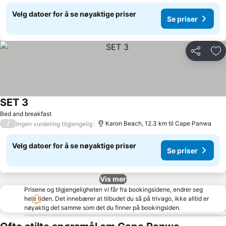
Velg datoer for å se nøyaktige priser
Se priser
Del
Leg
SET 3
Se priser
Bed and breakfast
/
Karon Beach, 12.3 km til Cape Panwa
Ingen vurdering tilgjengelig
Velg datoer for å se nøyaktige priser
Se priser
Vis mer
Prisene og tilgjengeligheten vi får fra bookingsidene, endrer seg
hele tiden. Det innebærer at tilbudet du så på trivago, ikke alltid er
nøyaktig det samme som det du finner på bookingsiden.