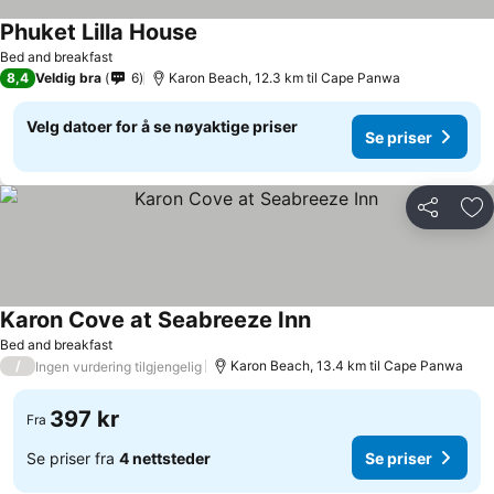
Phuket Lilla House
Se priser
Bed and breakfast
8,4
Veldig bra
6
Karon Beach, 12.3 km til Cape Panwa
Velg datoer for å se nøyaktige priser
Se priser
Del
Leg
Karon Cove at Seabreeze Inn
Se priser
Bed and breakfast
/
Karon Beach, 13.4 km til Cape Panwa
Ingen vurdering tilgjengelig
397 kr
Fra
Se priser fra
4 nettsteder
Se priser