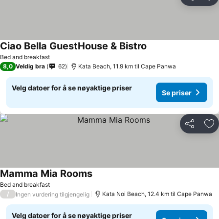
Del
Leg
Ciao Bella GuestHouse & Bistro
Se priser
Bed and breakfast
8,0
Veldig bra
62
Kata Beach, 11.9 km til Cape Panwa
Velg datoer for å se nøyaktige priser
Se priser
Del
Leg
Mamma Mia Rooms
Se priser
Bed and breakfast
/
Kata Noi Beach, 12.4 km til Cape Panwa
Ingen vurdering tilgjengelig
Velg datoer for å se nøyaktige priser