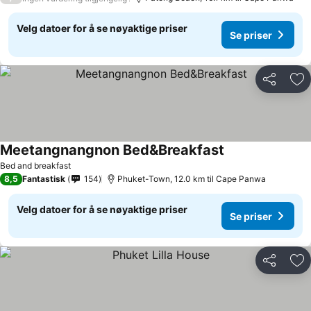
Velg datoer for å se nøyaktige priser
Se priser
Del
Leg
Meetangnangnon Bed&Breakfast
Se priser
Bed and breakfast
8,5
Fantastisk
154
Phuket-Town, 12.0 km til Cape Panwa
Velg datoer for å se nøyaktige priser
Se priser
Del
Leg