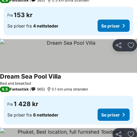
8,9
Fantastisk
583
0.3 km unna stranden
153 kr
Fra
Se priser fra
4 nettsteder
Se priser
Del
Leg
Dream Sea Pool Villa
Se priser
Bed and breakfast
9,5
Fantastisk
965
0.1 km unna stranden
1 428 kr
Fra
Se priser fra
6 nettsteder
Se priser