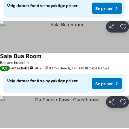
Velg datoer for å se nøyaktige priser
Se priser
Del
Leg
Sala Bua Room
Se priser
Bed and breakfast
9,2
Fantastisk
402
Karon Beach, 12.6 km til Cape Panwa
Velg datoer for å se nøyaktige priser
Se priser
Del
Leg