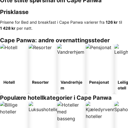
Ofte stilte spørsmål om Cape Panwa
Prisklasse
Prisene for Bed and breakfast i Cape Panwa varierer fra
‎126 kr
til
‎1 428 kr
per natt.
Cape Panwa: andre overnattingssteder
Hotell
Resorter
Vandrerhje
Pensjonat
Leili
m
otell
Populære hotellkategorier i Cape Panwa