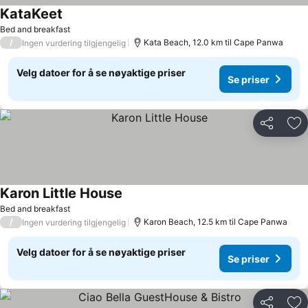
KataKeet
Se priser
Bed and breakfast
/
Kata Beach, 12.0 km til Cape Panwa
Ingen vurdering tilgjengelig
Velg datoer for å se nøyaktige priser
Se priser
Del
Leg
Karon Little House
Se priser
Bed and breakfast
/
Karon Beach, 12.5 km til Cape Panwa
Ingen vurdering tilgjengelig
Velg datoer for å se nøyaktige priser
Se priser