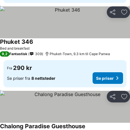
Del
Leg
Phuket 346
Se priser
Bed and breakfast
9,2
Fantastisk
309
Phuket-Town, 9.3 km til Cape Panwa
290 kr
Fra
Se priser fra
8 nettsteder
Se priser
Del
Leg
Chalong Paradise Guesthouse
Se priser