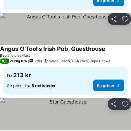
Se priser
Del
Leg
Angus O'Tool's Irish Pub, Guesthouse
Se priser
Bed and breakfast
8,3
Veldig bra
786
Karon Beach, 13.4 km til Cape Panwa
213 kr
Fra
Se priser fra
8 nettsteder
Se priser
Del
Leg