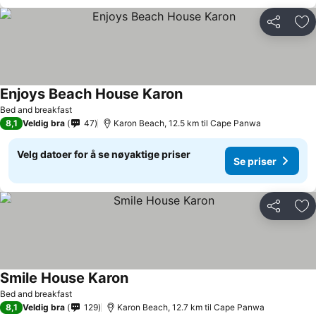
Del
Leg
Enjoys Beach House Karon
Se priser
Bed and breakfast
8,1
Veldig bra
47
Karon Beach, 12.5 km til Cape Panwa
Velg datoer for å se nøyaktige priser
Se priser
Del
Leg
Smile House Karon
Se priser
Bed and breakfast
8,1
Veldig bra
129
Karon Beach, 12.7 km til Cape Panwa