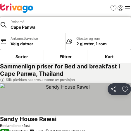
Favoritter
Logg i
Me
Reisemål
Cape Panwa
Ankomst/avreise
Gjester og rom
Velg datoer
2 gjester, 1 rom
Sorter
Filtrer
Kart
Sammenlign priser for Bed and breakfast i
Cape Panwa, Thailand
Slik påvirkes søkeresultatene av provisjon
Del
Leg
Sandy House Rawai
Se priser
Bed and breakfast