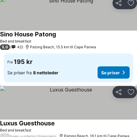
Del
Leg
Sino House Patong
Se priser
Bed and breakfast
5,0
42
Patong Beach, 15.5 km til Cape Panwa
195 kr
Fra
Se priser fra
8 nettsteder
Se priser
Del
Leg
Luxus Guesthouse
Se priser
Bed and breakfast
/
Patong Beach, 16.1 km til Cape Panwa
Ingen vurdering tilgjengelig