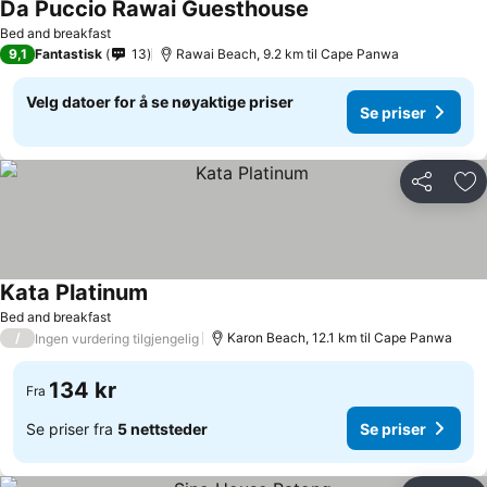
Da Puccio Rawai Guesthouse
Se priser
Bed and breakfast
9,1
Fantastisk
13
Rawai Beach, 9.2 km til Cape Panwa
Velg datoer for å se nøyaktige priser
Se priser
Del
Leg
Kata Platinum
Se priser
Bed and breakfast
/
Karon Beach, 12.1 km til Cape Panwa
Ingen vurdering tilgjengelig
134 kr
Fra
Se priser fra
5 nettsteder
Se priser