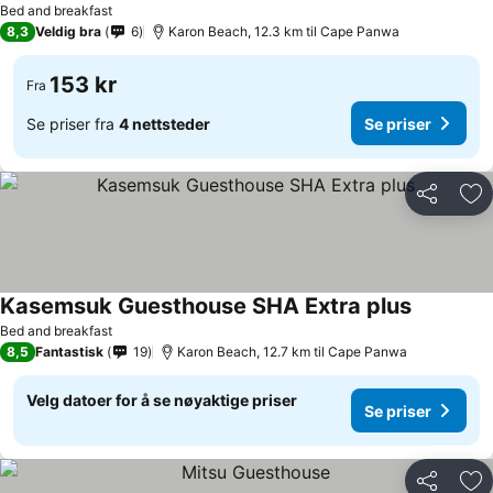
Bed and breakfast
8,3
Veldig bra
6
Karon Beach, 12.3 km til Cape Panwa
153 kr
Fra
Se priser fra
4 nettsteder
Se priser
Del
Leg
Kasemsuk Guesthouse SHA Extra plus
Se priser
Bed and breakfast
8,5
Fantastisk
19
Karon Beach, 12.7 km til Cape Panwa
Velg datoer for å se nøyaktige priser
Se priser
Del
Leg