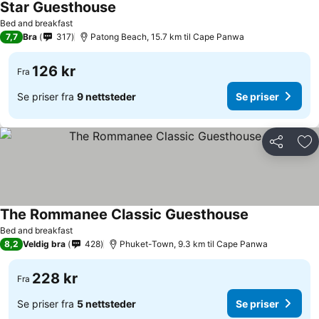
Star Guesthouse
Se priser
Bed and breakfast
7,7
Bra
317
Patong Beach, 15.7 km til Cape Panwa
126 kr
Fra
Se priser fra
9 nettsteder
Se priser
Del
Leg
The Rommanee Classic Guesthouse
Se priser
Bed and breakfast
8,2
Veldig bra
428
Phuket-Town, 9.3 km til Cape Panwa
228 kr
Fra
Se priser fra
5 nettsteder
Se priser