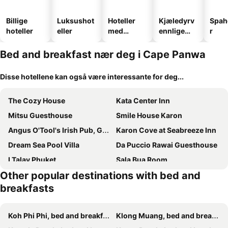
Billige
Luksushot
Hoteller
Kjæledyrv
Spah
hoteller
eller
med
ennlige
r
basseng
hoteller
Bed and breakfast nær deg i Cape Panwa
Disse hotellene kan også være interessante for deg...
The Cozy House
Kata Center Inn
Mitsu Guesthouse
Smile House Karon
Angus O'Tool's Irish Pub, Guesthouse
Karon Cove at Seabreeze Inn
Dream Sea Pool Villa
Da Puccio Rawai Guesthouse
I Talay Phuket
Sala Bua Room
Other popular destinations with bed and
Sangchai Beach Appartement
breakfasts
Koh Phi Phi, bed and breakfasts
Klong Muang, bed and breakfasts