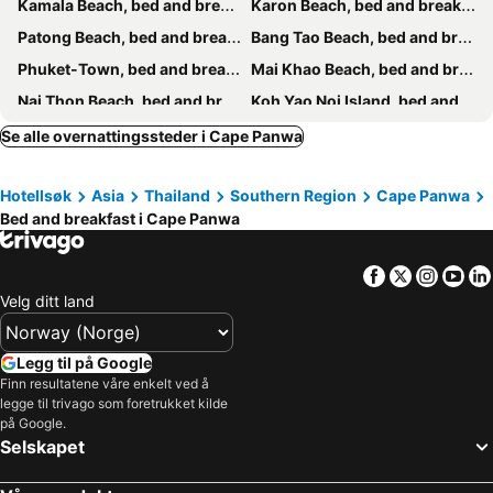
Kamala Beach, bed and breakfasts
Karon Beach, bed and breakfasts
Patong Beach, bed and breakfasts
Bang Tao Beach, bed and breakfasts
Phuket-Town, bed and breakfasts
Mai Khao Beach, bed and breakfasts
Nai Thon Beach, bed and breakfasts
Koh Yao Noi Island, bed and breakfasts
Kata Beach, bed and breakfasts
Chalong Bay, bed and breakfasts
Se alle overnattingssteder i Cape Panwa
Rawai Beach, bed and breakfasts
Koh Yao Yai, bed and breakfasts
Hotellsøk
Asia
Thailand
Southern Region
Cape Panwa
Kata Noi Beach, bed and breakfasts
Nai Yang Beach, bed and breakfasts
Bed and breakfast i Cape Panwa
Facebook
Twitter
Insta
Yo
Velg ditt land
Legg til på Google
Finn resultatene våre enkelt ved å
legge til trivago som foretrukket kilde
på Google.
Selskapet