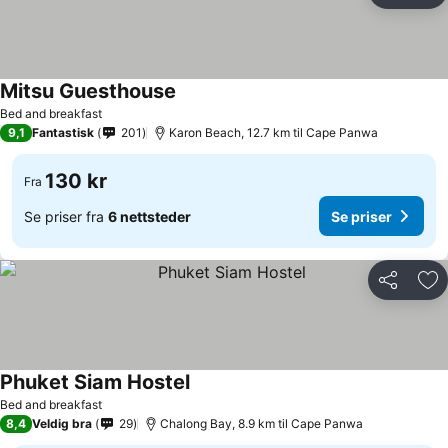
Mitsu Guesthouse
Se priser
Bed and breakfast
9,1
Fantastisk
201
Karon Beach, 12.7 km til Cape Panwa
130 kr
Fra
Se priser fra
6 nettsteder
Se priser
Del
Leg
Phuket Siam Hostel
Se priser
Bed and breakfast
8,4
Veldig bra
29
Chalong Bay, 8.9 km til Cape Panwa