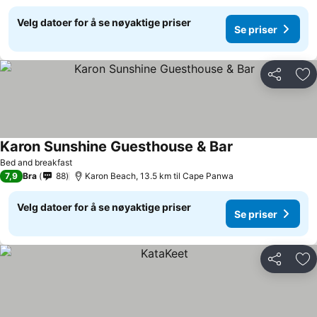
Velg datoer for å se nøyaktige priser
Se priser
Del
Leg
Karon Sunshine Guesthouse & Bar
Se priser
Bed and breakfast
7,9
Bra
88
Karon Beach, 13.5 km til Cape Panwa
Velg datoer for å se nøyaktige priser
Se priser
Del
Leg