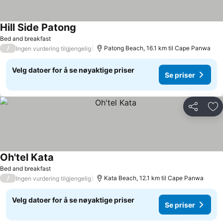
Hill Side Patong
Se priser
Bed and breakfast
/
Patong Beach, 16.1 km til Cape Panwa
Ingen vurdering tilgjengelig
Velg datoer for å se nøyaktige priser
Se priser
Del
Leg
Oh'tel Kata
Se priser
Bed and breakfast
/
Kata Beach, 12.1 km til Cape Panwa
Ingen vurdering tilgjengelig
Velg datoer for å se nøyaktige priser
Se priser