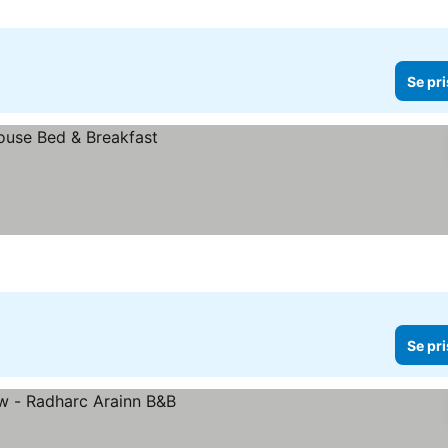
Se pri
Se pri