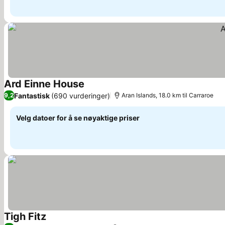
Ard Einne House
Se priser
Fantastisk
(690 vurderinger)
9,2
Aran Islands, 18.0 km til Carraroe
Velg datoer for å se nøyaktige priser
Tigh Fitz
Se priser