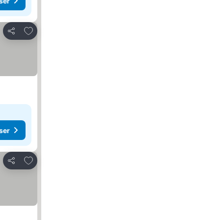
ser
Legg til i favoritter
Del
ser
Legg til i favoritter
Del