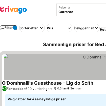
Reisemål
Filter
1
Sorter etter
Pris
Beliggenhet
Hot
Sammenlign priser for Bed a
O'Domhnaill's Guesthouse - Lig do Scíth
Se pris
Fantastisk
(690 vurderinger)
9,0
0.3 km til Sentrum
Velg datoer for å se nøyaktige priser