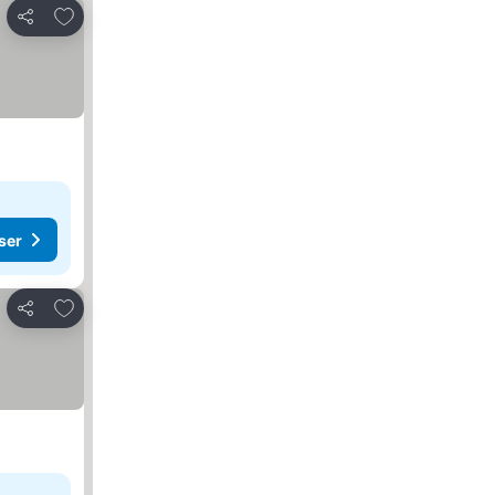
Legg til i favoritter
Del
ser
Legg til i favoritter
Del