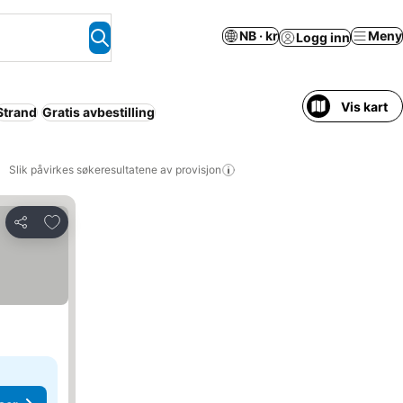
NB · kr
Meny
Logg inn
Vis kart
Strand
Gratis avbestilling
Slik påvirkes søkeresultatene av provisjon
Legg til i favoritter
Del