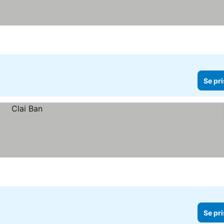
Se pri
Se pri