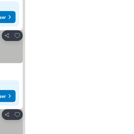
ser
Legg til i favoritter
Del
ser
Legg til i favoritter
Del