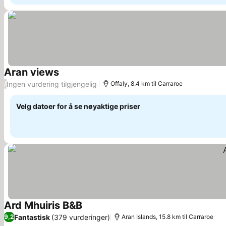
Aran views
Se priser
Ingen vurdering tilgjengelig
/
Offaly, 8.4 km til Carraroe
Velg datoer for å se nøyaktige priser
Ard Mhuiris B&B
Se priser
Fantastisk
(379 vurderinger)
9,2
Aran Islands, 15.8 km til Carraroe