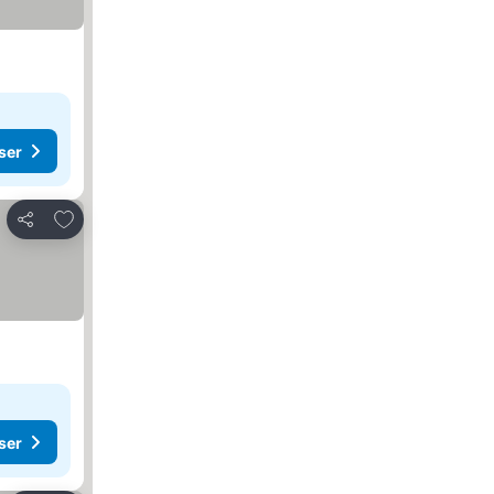
ser
Legg til i favoritter
Del
ser