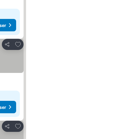
ser
Legg til i favoritter
Del
ser
Legg til i favoritter
Del