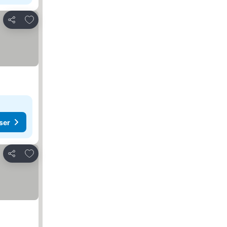
Legg til i favoritter
Del
ser
Legg til i favoritter
Del