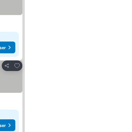
ser
Legg til i favoritter
Del
ser