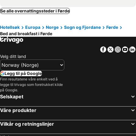
Se alle overnattingssteder i Førde
Hotellsøk
Europa
Norge
Sogn og Fjordane
Førde
Bed and breakfast i Førde
Facebook
Twitter
Insta
Yo
Velg ditt land
Legg til på Google
Finn resultatene våre enkelt ved å
legge til trivago som foretrukket kilde
på Google.
Selskapet
Våre produkter
Vilkår og retningslinjer