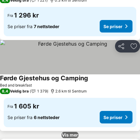
8,4
Veldig bra
1 221
0.3 km til Sentrum
1 296 kr
Fra
Se priser fra
7 nettsteder
Se priser
Del
Leg
Førde Gjestehus og Camping
Bed and breakfast
8,4
Veldig bra
1 379
2.6 km til Sentrum
1 605 kr
Fra
Se priser fra
6 nettsteder
Se priser
Vis mer