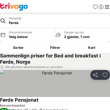
Favoritter
Logg i
Me
Reisemål
Førde
Ankomst/avreise
Gjester og rom
Velg datoer
2 gjester, 1 rom
Sorter
Filtrer
Kart
Sammenlign priser for Bed and breakfast i
Førde, Norge
Slik påvirkes søkeresultatene av provisjon
Del
Leg
Førde Pensjonat
Bed and breakfast