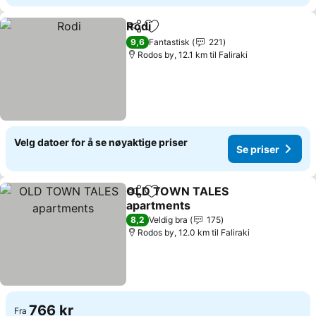
Rodi
Del
Legg til i favoritter
Se priser
9,6
Fantastisk
221
Rodos by, 12.1 km til Faliraki
Velg datoer for å se nøyaktige priser
Se priser
OLD TOWN TALES
Del
Legg til i favoritter
apartments
Se priser
8,2
Veldig bra
175
Rodos by, 12.0 km til Faliraki
766 kr
Fra