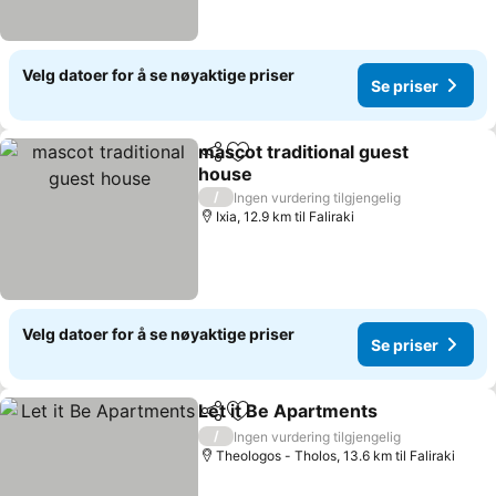
Velg datoer for å se nøyaktige priser
Se priser
mascot traditional guest
Del
Legg til i favoritter
house
Se priser
/
Ingen vurdering tilgjengelig
Ixia, 12.9 km til Faliraki
Velg datoer for å se nøyaktige priser
Se priser
Let it Be Apartments
Del
Legg til i favoritter
Se pr
/
Ingen vurdering tilgjengelig
Theologos - Tholos, 13.6 km til Faliraki