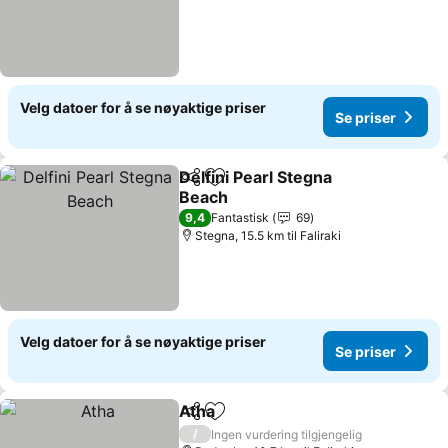
Velg datoer for å se nøyaktige priser
Se priser
Delfini Pearl Stegna
Del
Legg til i favoritter
Beach
Se priser
9,4
Fantastisk
69
Stegna, 15.5 km til Faliraki
Velg datoer for å se nøyaktige priser
Se priser
Atha
Del
Legg til i favoritter
Se priser
/
Ingen vurdering tilgjengelig