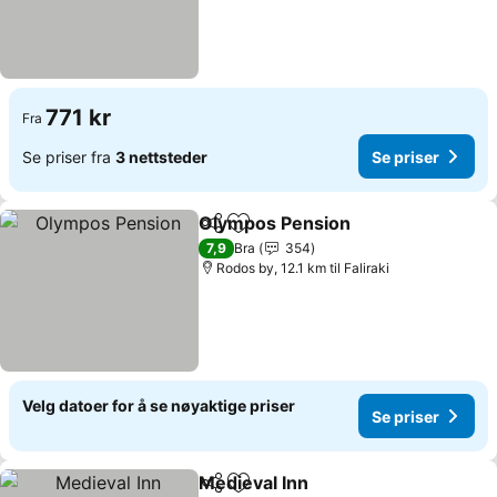
771 kr
Fra
Se priser fra
3 nettsteder
Se priser
Olympos Pension
Del
Legg til i favoritter
Se priser
7,9
Bra
354
Rodos by, 12.1 km til Faliraki
Velg datoer for å se nøyaktige priser
Se priser
Medieval Inn
Del
Legg til i favoritter
Se priser