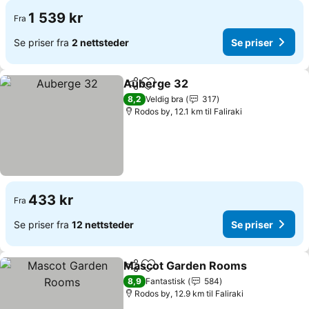
1 539 kr
Fra
Se priser fra
2 nettsteder
Se priser
Auberge 32
Del
Legg til i favoritter
Se priser
8,2
Veldig bra
317
Rodos by, 12.1 km til Faliraki
433 kr
Fra
Se priser fra
12 nettsteder
Se priser
Mascot Garden Rooms
Del
Legg til i favoritter
Se 
8,9
Fantastisk
584
Rodos by, 12.9 km til Faliraki