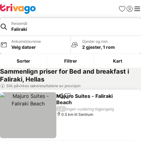
Favoritter
Logg i
Me
Reisemål
Faliraki
Ankomst/avreise
Gjester og rom
Velg datoer
2 gjester, 1 rom
Sorter
Filtrer
Kart
Sammenlign priser for Bed and breakfast i
Faliraki, Hellas
Slik påvirkes søkeresultatene av provisjon
Majuro Suites - Faliraki
Del
Legg til i favoritter
Beach
Se priser
/
Ingen vurdering tilgjengelig
0.5 km til Sentrum