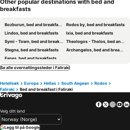
Other popular destinations with bed and
breakfasts
Bozburun, bed and breakfasts
Rodos by, bed and breakfasts
Lindos, bed and breakfasts
Ixia, bed and breakfasts
Symi - Town, bed and breakfasts
Theologos - Tholos, bed and breakfasts
Stegna, bed and breakfasts
Archangelos, bed and breakfasts
Fanes, bed and breakfasts
Se alle overnattingssteder i Faliraki
Hotellsøk
Europa
Hellas
South Aegean
Rodos
Faliraki
Bed and breakfast i Faliraki
Facebook
Twitter
Insta
Yo
Velg ditt land
Legg til på Google