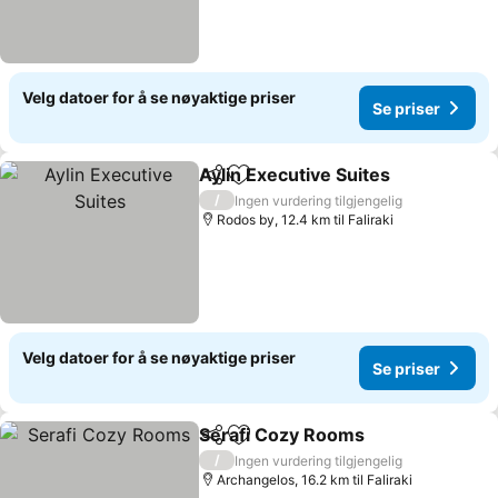
Velg datoer for å se nøyaktige priser
Se priser
Aylin Executive Suites
Del
Legg til i favoritter
Se p
/
Ingen vurdering tilgjengelig
Rodos by, 12.4 km til Faliraki
Velg datoer for å se nøyaktige priser
Se priser
Serafi Cozy Rooms
Del
Legg til i favoritter
Se pris
/
Ingen vurdering tilgjengelig
Archangelos, 16.2 km til Faliraki