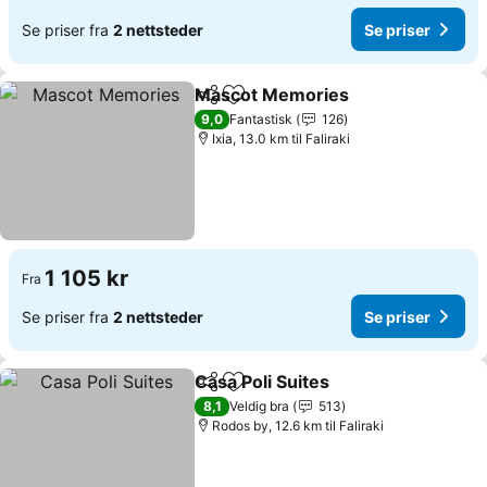
Se priser fra
2 nettsteder
Se priser
Mascot Memories
Del
Legg til i favoritter
Se prise
9,0
Fantastisk
126
Ixia, 13.0 km til Faliraki
1 105 kr
Fra
Se priser fra
2 nettsteder
Se priser
Casa Poli Suites
Del
Legg til i favoritter
Se priser
8,1
Veldig bra
513
Rodos by, 12.6 km til Faliraki