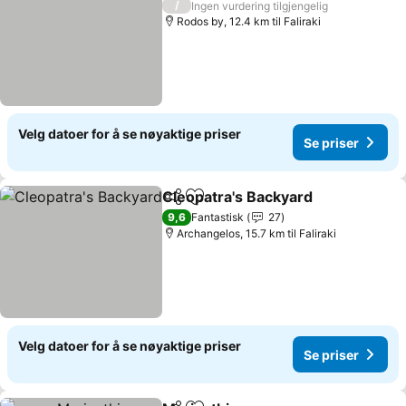
/
Ingen vurdering tilgjengelig
Rodos by, 12.4 km til Faliraki
Velg datoer for å se nøyaktige priser
Se priser
Cleopatra's Backyard
Del
Legg til i favoritter
Se pr
9,6
Fantastisk
27
Archangelos, 15.7 km til Faliraki
Velg datoer for å se nøyaktige priser
Se priser