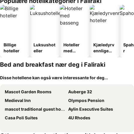
Populære hotellkategorier i Faliraki
Billige
Luksushot
Hoteller
Kjæledyrv
Spah
hoteller
eller
med
ennlige
r
basseng
hoteller
Bed and breakfast nær deg i Faliraki
Disse hotellene kan også være interessante for deg...
Mascot Garden Rooms
Auberge 32
Medieval Inn
Olympos Pension
mascot traditional guest house
Aylin Executive Suites
Casa Poli Suites
4U Rhodes