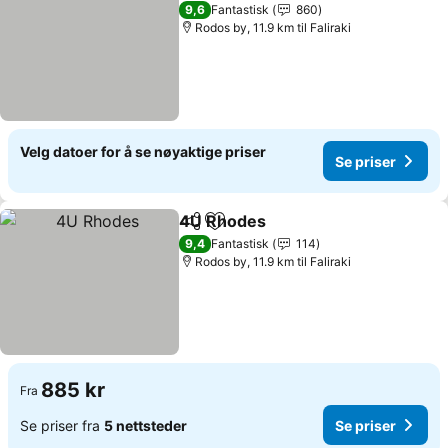
9,6
Fantastisk
860
Rodos by, 11.9 km til Faliraki
Velg datoer for å se nøyaktige priser
Se priser
4U Rhodes
Del
Legg til i favoritter
Se priser
9,4
Fantastisk
114
Rodos by, 11.9 km til Faliraki
885 kr
Fra
Se priser fra
5 nettsteder
Se priser