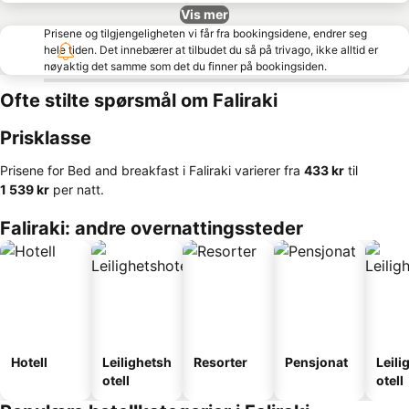
Vis mer
Prisene og tilgjengeligheten vi får fra bookingsidene, endrer seg
hele tiden. Det innebærer at tilbudet du så på trivago, ikke alltid er
nøyaktig det samme som det du finner på bookingsiden.
Ofte stilte spørsmål om Faliraki
Prisklasse
Prisene for Bed and breakfast i Faliraki varierer fra
‎433 kr
til
‎1 539 kr
per natt.
Faliraki: andre overnattingssteder
Hotell
Leilighetsh
Resorter
Pensjonat
Leili
otell
otell