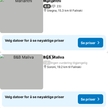
Marianthi
Del
Legg til i favoritter
Se priser
6,0
23
Stegna, 15.3 km til Faliraki
Velg datoer for å se nøyaktige priser
Se priser
B&B Maliva
Del
Legg til i favoritter
Se priser
/
Ingen vurdering tilgjengelig
Soroni, 19.2 km til Faliraki
Velg datoer for å se nøyaktige priser
Se priser