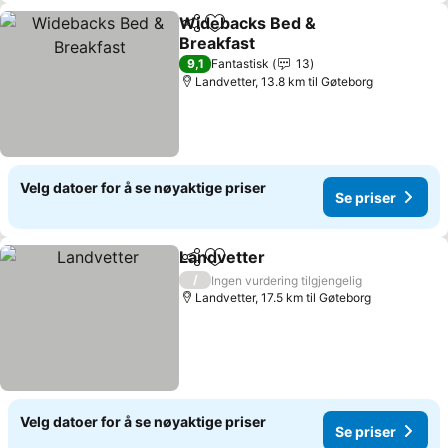
Widebacks Bed &
Del
Legg til i favoritter
Breakfast
9,1
Fantastisk
13
Landvetter, 13.8 km til Gøteborg
Velg datoer for å se nøyaktige priser
Se priser
Landvetter
Del
Legg til i favoritter
/
Ingen vurdering tilgjengelig
Landvetter, 17.5 km til Gøteborg
Velg datoer for å se nøyaktige priser
Se priser