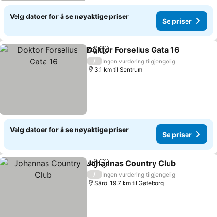
Velg datoer for å se nøyaktige priser
Se priser
Doktor Forselius Gata 16
Del
Legg til i favoritter
/
Ingen vurdering tilgjengelig
3.1 km til Sentrum
Velg datoer for å se nøyaktige priser
Se priser
Johannas Country Club
Del
Legg til i favoritter
/
Ingen vurdering tilgjengelig
Särö, 19.7 km til Gøteborg