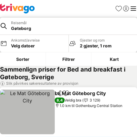
Favoritter
Logg i
Me
Reisemål
Gøteborg
Ankomst/avreise
Gjester og rom
Velg datoer
2 gjester, 1 rom
Sorter
Filtrer
Kart
Sammenlign priser for Bed and breakfast i
Gøteborg, Sverige
Slik påvirkes søkeresultatene av provisjon
Le Mat Göteborg City
Del
Legg til i favoritter
8,4
Veldig bra
3 129
1.0 km til Gothenburg Central Station