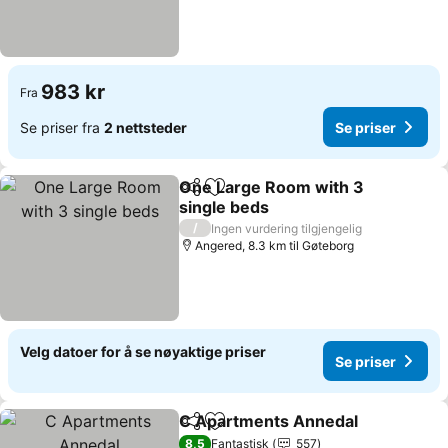
983 kr
Fra
Se priser fra
2 nettsteder
Se priser
One Large Room with 3
Del
Legg til i favoritter
single beds
/
Ingen vurdering tilgjengelig
Angered, 8.3 km til Gøteborg
Velg datoer for å se nøyaktige priser
Se priser
C Apartments Annedal
Del
Legg til i favoritter
8,5
Fantastisk
557