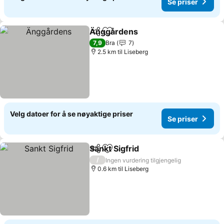
Se priser
Änggårdens
Del
Legg til i favoritter
7,9
Bra
7
2.5 km til Liseberg
Velg datoer for å se nøyaktige priser
Se priser
Sankt Sigfrid
Del
Legg til i favoritter
/
Ingen vurdering tilgjengelig
0.6 km til Liseberg