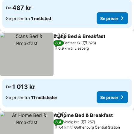
487 kr
Fra
Se priser fra
1 nettsted
Se priser
5:ans Bed & Breakfast
Del
Legg til i favoritter
8,8
Fantastisk
626
0.9 km til Liseberg
1 013 kr
Fra
Se priser fra
11 nettsteder
Se priser
At Home Bed & Breakfast
Del
Legg til i favoritter
8,4
Veldig bra
257
7.4 km til Gothenburg Central Station