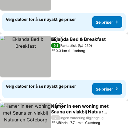
Velg datoer for å se nøyaktige priser
Se priser
Eklanda Bed & Breakfast
Del
Legg til i favoritter
9,1
Fantastisk
250
0.3 km til Liseberg
Velg datoer for å se nøyaktige priser
Se priser
Kamer in een woning met
Del
Legg til i favoritter
Sauna en vlakbij Natuur
en Göteborg
/
Ingen vurdering tilgjengelig
Mölndal, 7.7 km til Gøteborg