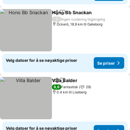
Hono Bb Snackan
Del
Legg til i favoritter
/
Ingen vurdering tilgjengelig
Öckerö, 18.9 km til Gøteborg
Velg datoer for å se nøyaktige priser
Se priser
Villa Balder
Del
Legg til i favoritter
8,6
Fantastisk
29
0.4 km til Liseberg
Velg datoer for å se nøyaktige priser