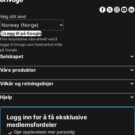
Kinna, bed and breakfasts
Åsa, bed and breakfasts
Facebook
Twitter
Insta
Yo
Velg ditt land
Legg til på Google
Finn resultatene våre enkelt ved å
legge til trivago som foretrukket kilde
på Google.
Selskapet
Våre produkter
Vilkår og retningslinjer
Hjelp
Logg inn for å få eksklusive
medlemsfordeler
Gjør opplevelsen mer personlig