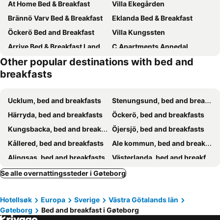
At Home Bed & Breakfast
Villa Ekegården
Brännö Varv Bed & Breakfast
Eklanda Bed & Breakfast
Öckerö Bed and Breakfast
Villa Kungssten
Arrive Bed & Breakfast Landvetter
C Apartments Annedal
Other popular destinations with bed and
One Large Room with 3 single beds
Doktor Forselius Gata 16
breakfasts
Kamer in een woning met Sauna en vlakbij Natuur en Göteborg
Landvetter
Ucklum, bed and breakfasts
Stenungsund, bed and breakfasts
Härryda, bed and breakfasts
Öckerö, bed and breakfasts
Kungsbacka, bed and breakfasts
Öjersjö, bed and breakfasts
Kållered, bed and breakfasts
Ale kommun, bed and breakfasts
Alingsas, bed and breakfasts
Västerlanda, bed and breakfasts
Angered, bed and breakfasts
Landvetter, bed and breakfasts
Se alle overnattingssteder i Gøteborg
Fagerfjäll, bed and breakfasts
Särö, bed and breakfasts
Hotellsøk
Europa
Sverige
Västra Götalands län
Mölndal, bed and breakfasts
Vallda, bed and breakfasts
Gøteborg
Bed and breakfast i Gøteborg
Sätila, bed and breakfasts
Tollered, bed and breakfasts