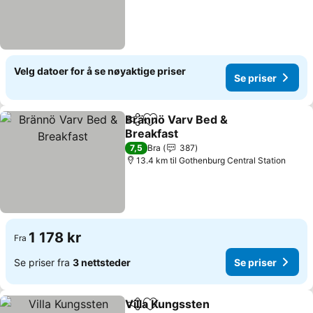
Velg datoer for å se nøyaktige priser
Se priser
Brännö Varv Bed &
Del
Legg til i favoritter
Breakfast
7,5
Bra
387
13.4 km til Gothenburg Central Station
1 178 kr
Fra
Se priser fra
3 nettsteder
Se priser
Villa Kungssten
Del
Legg til i favoritter