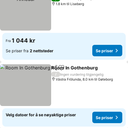
1.8 km til Liseberg
1 044 kr
Fra
Se priser fra
2 nettsteder
Se priser
Room In Gothenburg
Del
Legg til i favoritter
/
Ingen vurdering tilgjengelig
Västra Frölunda, 8.0 km til Gøteborg
Velg datoer for å se nøyaktige priser
Se priser