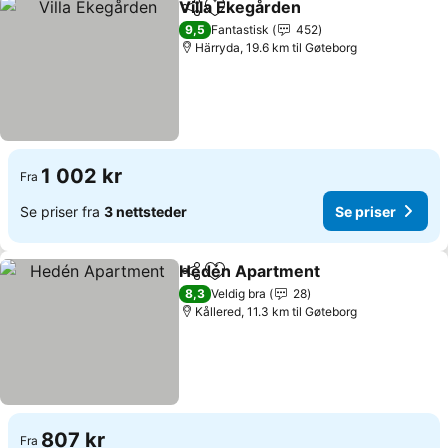
Villa Ekegården
Del
Legg til i favoritter
9,5
Fantastisk
452
Härryda, 19.6 km til Gøteborg
1 002 kr
Fra
Se priser fra
3 nettsteder
Se priser
Hedén Apartment
Del
Legg til i favoritter
8,3
Veldig bra
28
Kållered, 11.3 km til Gøteborg
807 kr
Fra