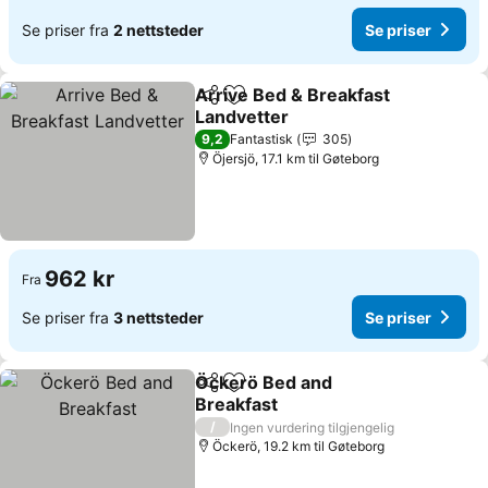
Se priser fra
2 nettsteder
Se priser
Arrive Bed & Breakfast
Del
Legg til i favoritter
Landvetter
9,2
Fantastisk
305
Öjersjö, 17.1 km til Gøteborg
962 kr
Fra
Se priser fra
3 nettsteder
Se priser
Öckerö Bed and
Del
Legg til i favoritter
Breakfast
/
Ingen vurdering tilgjengelig
Öckerö, 19.2 km til Gøteborg