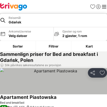
Favoritter
Logg i
Me
Reisemål
Gdańsk
Ankomst/avreise
Gjester og rom
Velg datoer
2 gjester, 1 rom
Sorter
Filtrer
Kart
Sammenlign priser for Bed and breakfast i
Gdańsk, Polen
Slik påvirkes søkeresultatene av provisjon
Del
Leg
Apartament Piastowska
Se priser
Bed and breakfast