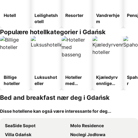
Hotell
Leilighetsh
Resorter
Vandrerhje
Pens
otell
m
Populære hotellkategorier i Gdańsk
Billige
Luksushot
Hoteller
Kjæledyrv
Spah
hoteller
eller
med
ennlige
r
basseng
hoteller
Bed and breakfast nær deg i Gdańsk
Disse hotellene kan også være interessante for deg...
SeaSide Sopot
Molo Residence
Villa Gdańsk
Noclegi Jodłowa