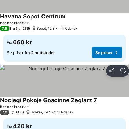
Havana Sopot Centrum
Se priser
Bed and breakfast
7,5
Bra
266
Sopot, 12.3 km til Gdańsk
660 kr
Fra
Se priser fra
2 nettsteder
Se priser
Del
Leg
Noclegi Pokoje Goscinne Zeglarz 7
Se priser
Bed and breakfast
7,0
600
Gdynia, 19.4 km til Gdańsk
420 kr
Fra