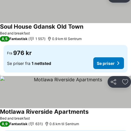
Soul House Gdansk Old Town
Se priser
Bed and breakfast
8,5
Fantastisk
1 557
0.9 km til Sentrum
976 kr
Fra
Se priser fra
1 nettsted
Se priser
Del
Leg
Motlawa Riverside Apartments
Se priser
Bed and breakfast
8,9
Fantastisk
631
0.6 km til Sentrum