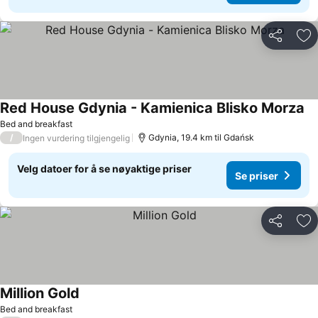
Del
Leg
Red House Gdynia - Kamienica Blisko Morza
Se
Bed and breakfast
/
Gdynia, 19.4 km til Gdańsk
Ingen vurdering tilgjengelig
Velg datoer for å se nøyaktige priser
Se priser
Del
Leg
Million Gold
Se priser
Bed and breakfast