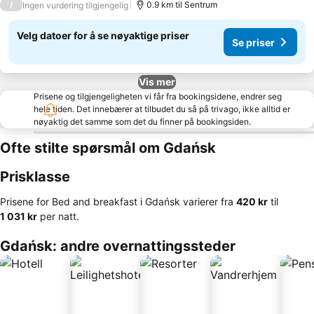
/
0.9 km til Sentrum
Ingen vurdering tilgjengelig
Velg datoer for å se nøyaktige priser
Se priser
Vis mer
Prisene og tilgjengeligheten vi får fra bookingsidene, endrer seg
hele tiden. Det innebærer at tilbudet du så på trivago, ikke alltid er
nøyaktig det samme som det du finner på bookingsiden.
Ofte stilte spørsmål om Gdańsk
Prisklasse
Prisene for Bed and breakfast i Gdańsk varierer fra
‎420 kr
til
‎1 031 kr
per natt.
Gdańsk: andre overnattingssteder