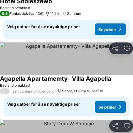
Hotel Sobieszewo
Se priser
Bed and breakfast
8,9
Fantastisk
136
11.5 km til Sentrum
Velg datoer for å se nøyaktige priser
Se priser
Del
Leg
Agapella Apartamemty- Villa Agapella
Se priser
Bed and breakfast
/
Sopot, 11.7 km til Gdańsk
Ingen vurdering tilgjengelig
Velg datoer for å se nøyaktige priser
Se priser
Del
Leg