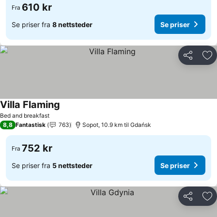
610 kr
Fra
Se priser fra
8 nettsteder
Se priser
Del
Leg
Villa Flaming
Se priser
Bed and breakfast
8,8
Fantastisk
763
Sopot, 10.9 km til Gdańsk
752 kr
Fra
Se priser fra
5 nettsteder
Se priser
Del
Leg