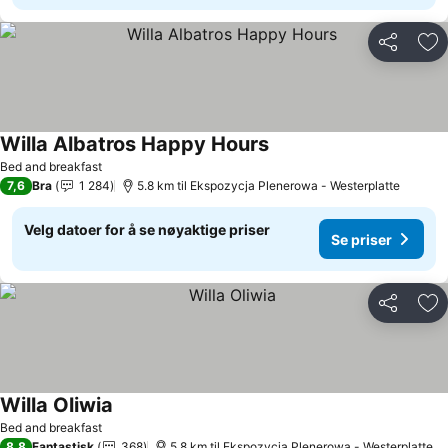
Del
Leg
Willa Albatros Happy Hours
Se priser
Bed and breakfast
7,6
Bra
1 284
5.8 km til Ekspozycja Plenerowa - Westerplatte
Velg datoer for å se nøyaktige priser
Se priser
Del
Leg
Willa Oliwia
Se priser
Bed and breakfast
8,8
Fantastisk
368
5.8 km til Ekspozycja Plenerowa - Westerplatte