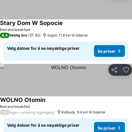
Stary Dom W Sopocie
Se priser
Bed and breakfast
8,4
Veldig bra
62
Sopot, 11.8 km til Gdańsk
Velg datoer for å se nøyaktige priser
Se priser
Del
Leg
WOLNO Otomin
Se priser
Bed and breakfast
/
Kolbudy, 9.4 km til Gdańsk
Ingen vurdering tilgjengelig
Velg datoer for å se nøyaktige priser
Se priser