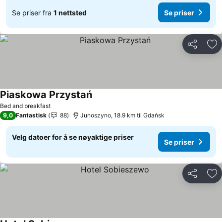
Se priser fra
1 nettsted
Se priser
Del
Leg
Piaskowa Przystań
Se priser
Bed and breakfast
9,0
Fantastisk
88
Junoszyno, 18.9 km til Gdańsk
Velg datoer for å se nøyaktige priser
Se priser
Del
Leg