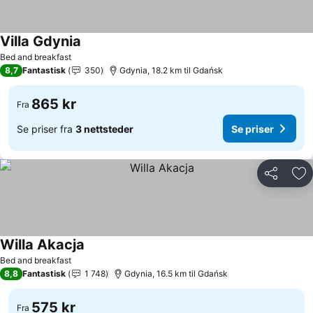
Villa Gdynia
Se priser
Bed and breakfast
8,7
Fantastisk
350
Gdynia, 18.2 km til Gdańsk
865 kr
Fra
Se priser fra
3 nettsteder
Se priser
Del
Leg
Willa Akacja
Se priser
Bed and breakfast
8,8
Fantastisk
1 748
Gdynia, 16.5 km til Gdańsk
575 kr
Fra