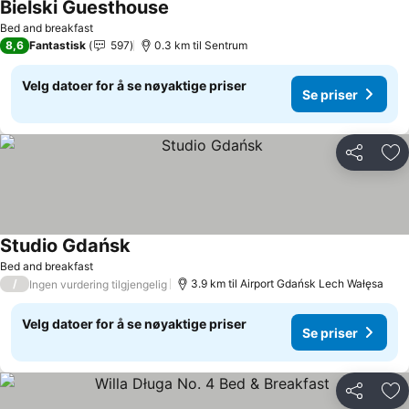
Bielski Guesthouse
Se priser
Bed and breakfast
8,6
Fantastisk
597
0.3 km til Sentrum
Velg datoer for å se nøyaktige priser
Se priser
Del
Leg
Studio Gdańsk
Se priser
Bed and breakfast
/
3.9 km til Airport Gdańsk Lech Wałęsa
Ingen vurdering tilgjengelig
Velg datoer for å se nøyaktige priser
Se priser
Del
Leg