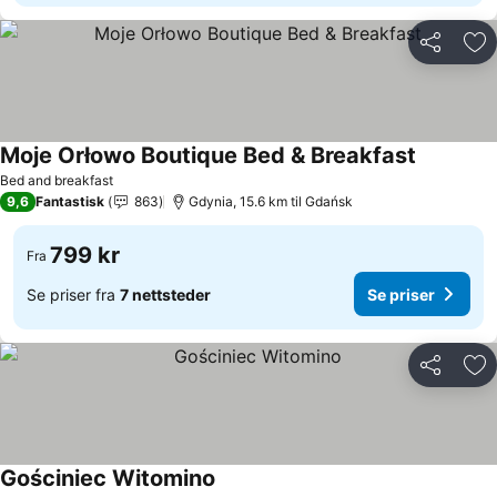
Del
Leg
Moje Orłowo Boutique Bed & Breakfast
Se priser
Bed and breakfast
9,6
Fantastisk
863
Gdynia, 15.6 km til Gdańsk
799 kr
Fra
Se priser fra
7 nettsteder
Se priser
Del
Leg
Gościniec Witomino
Se priser