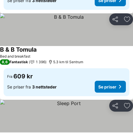
Se priser fra
3 nettsteder
Se priser
Del
Leg
B & B Tomula
Se priser
Bed and breakfast
8,6
Fantastisk
1 396
5.3 km til Sentrum
609 kr
Fra
Se priser fra
3 nettsteder
Se priser
Del
Leg