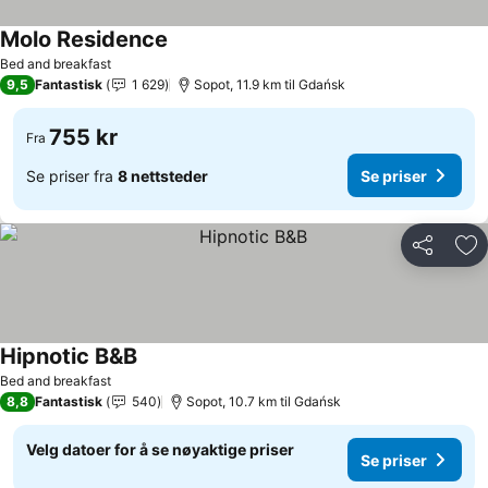
Molo Residence
Se priser
Bed and breakfast
9,5
Fantastisk
1 629
Sopot, 11.9 km til Gdańsk
755 kr
Fra
Se priser fra
8 nettsteder
Se priser
Del
Leg
Hipnotic B&B
Se priser
Bed and breakfast
8,8
Fantastisk
540
Sopot, 10.7 km til Gdańsk
Velg datoer for å se nøyaktige priser
Se priser