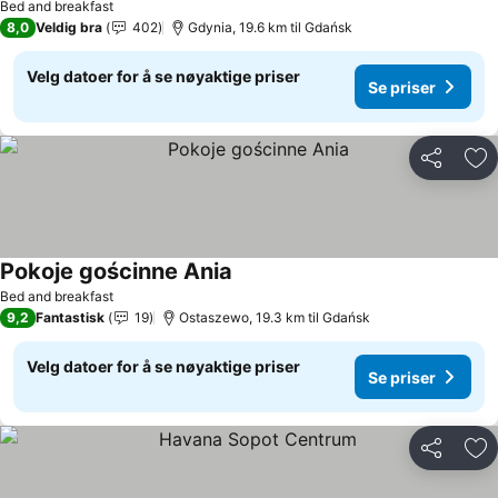
Bed and breakfast
8,0
Veldig bra
402
Gdynia, 19.6 km til Gdańsk
Velg datoer for å se nøyaktige priser
Se priser
Del
Leg
Pokoje gościnne Ania
Se priser
Bed and breakfast
9,2
Fantastisk
19
Ostaszewo, 19.3 km til Gdańsk
Velg datoer for å se nøyaktige priser
Se priser
Del
Leg