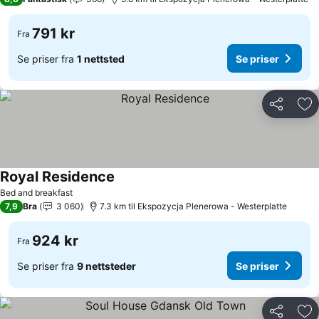
791 kr
Fra
Se priser fra
1 nettsted
Se priser
Del
Leg
Royal Residence
Se priser
Bed and breakfast
7,9
Bra
3 060
7.3 km til Ekspozycja Plenerowa - Westerplatte
924 kr
Fra
Se priser fra
9 nettsteder
Se priser
Del
Leg