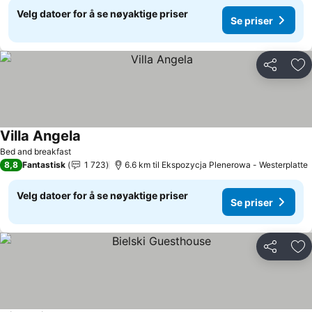
Velg datoer for å se nøyaktige priser
Se priser
Del
Leg
Villa Angela
Se priser
Bed and breakfast
8,8
Fantastisk
1 723
6.6 km til Ekspozycja Plenerowa - Westerplatte
Velg datoer for å se nøyaktige priser
Se priser
Del
Leg