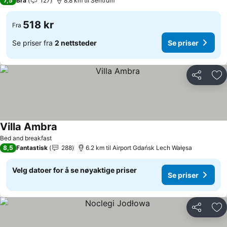
7,5
Bra
127
8.8 km til Sentrum
518 kr
Fra
Se priser fra
2 nettsteder
Se priser
Del
Leg
Villa Ambra
Se priser
Bed and breakfast
8,5
Fantastisk
288
6.2 km til Airport Gdańsk Lech Wałęsa
Velg datoer for å se nøyaktige priser
Se priser
Del
Leg