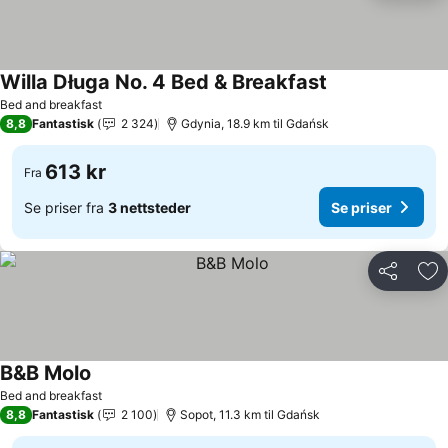
Willa Długa No. 4 Bed & Breakfast
Se priser
Bed and breakfast
8,8
Fantastisk
2 324
Gdynia, 18.9 km til Gdańsk
613 kr
Fra
Se priser fra
3 nettsteder
Se priser
Del
Leg
B&B Molo
Se priser
Bed and breakfast
8,8
Fantastisk
2 100
Sopot, 11.3 km til Gdańsk