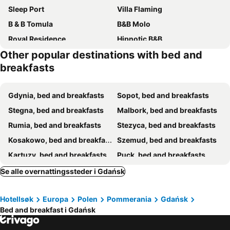
Sleep Port
Villa Flaming
B & B Tomula
B&B Molo
Royal Residence
Hipnotic B&B
Other popular destinations with bed and
Willa Albatros Happy Hours
Havana Sopot Centrum
breakfasts
Villa Ambra
CityStay Chmielna
Soul House Gdansk Old Town
Willa Długa No. 4 Bed & Breakfast
Gdynia, bed and breakfasts
Sopot, bed and breakfasts
Ratusz B&B
Villa Angela
Stegna, bed and breakfasts
Malbork, bed and breakfasts
Willa Akacja
Villa Gdynia
Rumia, bed and breakfasts
Stezyca, bed and breakfasts
Willa Oliwia
Moje Orłowo Boutique Bed & Breakfast
Kosakowo, bed and breakfasts
Szemud, bed and breakfasts
Noclegi Pokoje Goscinne Zeglarz 7
Agapella Apartamemty- Villa Agapella
Kartuzy, bed and breakfasts
Puck, bed and breakfasts
Motlawa Riverside Apartments
As Pomorze
Ostaszewo, bed and breakfasts
Junoszyno, bed and breakfasts
Se alle overnattingssteder i Gdańsk
Sztutowo, bed and breakfasts
Jastarnia, bed and breakfasts
Hotellsøk
Europa
Polen
Pommerania
Gdańsk
Wejherowo, bed and breakfasts
Nowa Karczma, bed and breakfasts
Bed and breakfast i Gdańsk
Skarszewy, bed and breakfasts
Somonino, bed and breakfasts
Chmielno, bed and breakfasts
Kolbudy, bed and breakfasts