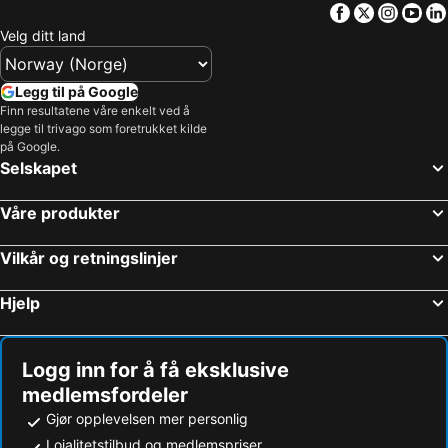
Facebook
Twitter
Insta
Yo
Velg ditt land
Legg til på Google
Finn resultatene våre enkelt ved å
legge til trivago som foretrukket kilde
på Google.
Selskapet
Våre produkter
Vilkår og retningslinjer
Hjelp
Logg inn for å få eksklusive
medlemsfordeler
Gjør opplevelsen mer personlig
Lojalitetstilbud og medlemspriser