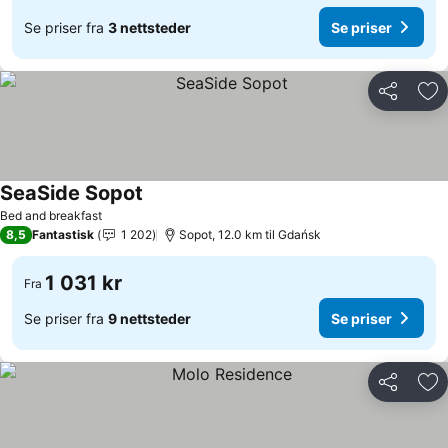
Se priser fra
3 nettsteder
Se priser
Del
Leg
SeaSide Sopot
Se priser
Bed and breakfast
8,5
Fantastisk
1 202
Sopot, 12.0 km til Gdańsk
1 031 kr
Fra
Se priser fra
9 nettsteder
Se priser
Del
Leg