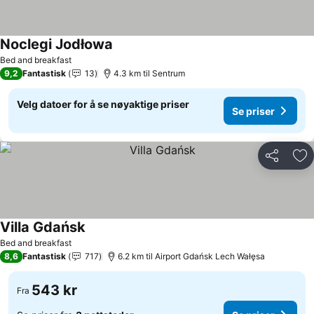
Noclegi Jodłowa
Se priser
Bed and breakfast
9,2
Fantastisk
13
4.3 km til Sentrum
Velg datoer for å se nøyaktige priser
Se priser
Del
Leg
Villa Gdańsk
Se priser
Bed and breakfast
8,6
Fantastisk
717
6.2 km til Airport Gdańsk Lech Wałęsa
543 kr
Fra