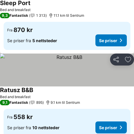
Sleep Port
Se priser
Bed and breakfast
9,3
Fantastisk
1 313
11.1 km til Sentrum
870 kr
Fra
Se priser fra
5 nettsteder
Se priser
Del
Leg
Ratusz B&B
Se priser
Bed and breakfast
9,1
Fantastisk
895
9.1 km til Sentrum
558 kr
Fra
Se priser fra
10 nettsteder
Se priser