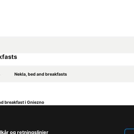
kfasts
s
Nekla, bed and breakfasts
d breakfast i Gniezno
lkår og retningslinjer