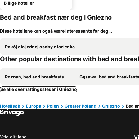
Billige hoteller
Bed and breakfast nær deg i Gniezno
Disse hotellene kan også være interessante for deg...
Pokój dla jednej osoby z łazienką
Other popular destinations with bed and brea
Poznań, bed and breakfasts
Gąsawa, bed and breakfast
Se alle overnattingssteder i Gniezno
Hotellsøk
Europa
Polen
Greater Poland
Gniezno
Bed an
Velg ditt land
Vi