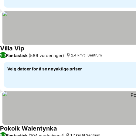
Villa Vip
Fantastisk
(586 vurderinger)
9,3
2.4 km til Sentrum
Velg datoer for å se nøyaktige priser
Pokoik Walentynka
Fantastisk
(104 vurderinger)
8,5
1.7 km til Sentrum