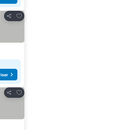
Legg til i favoritter
Del
riser
Legg til i favoritter
Del