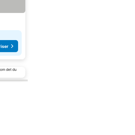
riser
 som det du