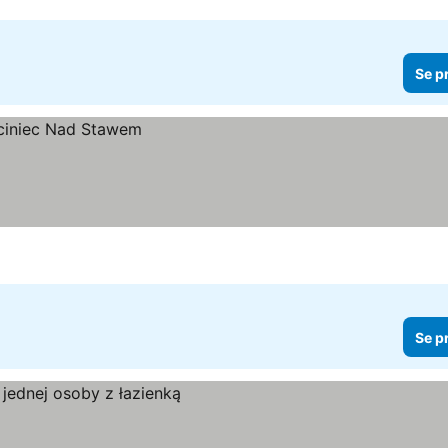
Se p
Se p