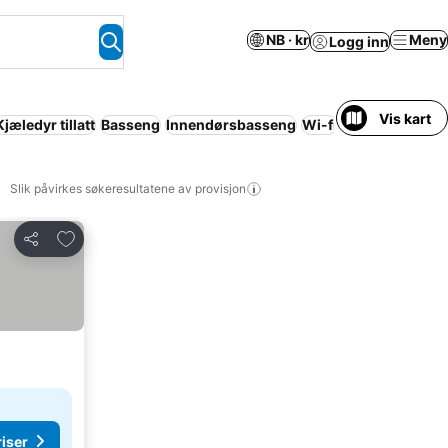
NB · kr
Meny
Logg inn
Vis kart
Kjæledyr tillatt
Basseng
Innendørsbasseng
Wi-fi
Leilighetshotel
Slik påvirkes søkeresultatene av provisjon
Legg til i favoritter
Del
riser