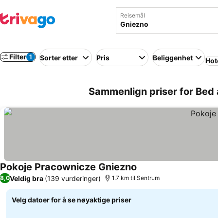
Reisemål
Filter
1
Sorter etter
Pris
Beliggenhet
Hot
Sammenlign priser for Bed 
Pokoje Pracownicze Gniezno
Veldig bra
(139 vurderinger)
8,0
1.7 km til Sentrum
Velg datoer for å se nøyaktige priser