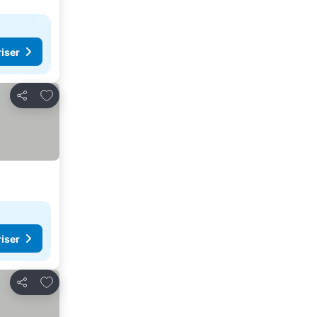
riser
Legg til i favoritter
Del
riser
Legg til i favoritter
Del