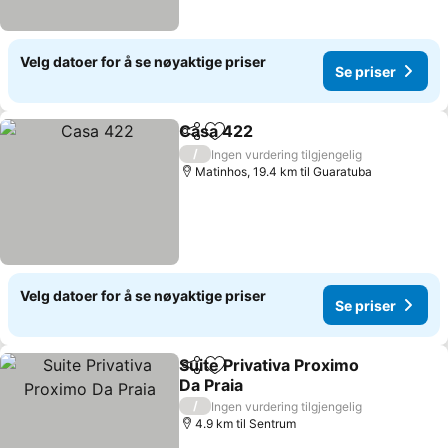
Velg datoer for å se nøyaktige priser
Se priser
Casa 422
Del
Legg til i favoritter
Se priser
/
Ingen vurdering tilgjengelig
Matinhos, 19.4 km til Guaratuba
Velg datoer for å se nøyaktige priser
Se priser
Suite Privativa Proximo
Del
Legg til i favoritter
Da Praia
Se priser
/
Ingen vurdering tilgjengelig
4.9 km til Sentrum