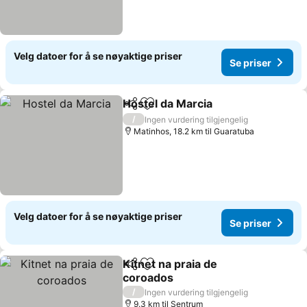
Velg datoer for å se nøyaktige priser
Se priser
Hostel da Marcia
Del
Legg til i favoritter
Se priser
/
Ingen vurdering tilgjengelig
Matinhos, 18.2 km til Guaratuba
Velg datoer for å se nøyaktige priser
Se priser
Kitnet na praia de
Del
Legg til i favoritter
coroados
Se priser
/
Ingen vurdering tilgjengelig
9.3 km til Sentrum