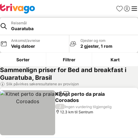
Favoritter
Logg i
Me
Reisemål
Guaratuba
Ankomst/avreise
Gjester og rom
Velg datoer
2 gjester, 1 rom
Sorter
Filtrer
Kart
Sammenlign priser for Bed and breakfast i
Guaratuba, Brasil
Slik påvirkes søkeresultatene av provisjon
Kitnet perto da praia
Del
Legg til i favoritter
Coroados
Se priser
/
Ingen vurdering tilgjengelig
12.3 km til Sentrum