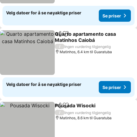
Velg datoer for å se nøyaktige priser
Se priser
Quarto apartamento casa
Del
Legg til i favoritter
Matinhos Caiobá
Se priser
/
Ingen vurdering tilgjengelig
Matinhos, 6.4 km til Guaratuba
Velg datoer for å se nøyaktige priser
Se priser
Pousada Wisocki
Del
Legg til i favoritter
Se priser
/
Ingen vurdering tilgjengelig
Matinhos, 8.6 km til Guaratuba