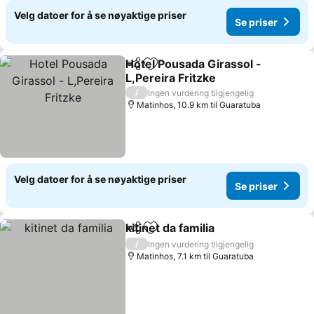
Velg datoer for å se nøyaktige priser
Se priser
Hotel Pousada Girassol -
Del
Legg til i favoritter
L,Pereira Fritzke
Se priser
/
Ingen vurdering tilgjengelig
Matinhos, 10.9 km til Guaratuba
Velg datoer for å se nøyaktige priser
Se priser
kitinet da familia
Del
Legg til i favoritter
Se priser
/
Ingen vurdering tilgjengelig
Matinhos, 7.1 km til Guaratuba