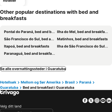
hoteller
Other popular destinations with bed and
breakfasts
Pontal do Paraná, bed and breakfasts
Ilha do Mel, bed and breakfasts
São Francisco do Sul, bed and breakfasts
Matinhos, bed and breakfasts
Itapoá, bed and breakfasts
Ilha de São Francisco do Sul, bed and breakfasts
Paranaguá, bed and breakfasts
Se alle overnattingssteder i Guaratuba
Hotellsøk
Mellom og Sør Amerika
Brasil
Paraná
Guaratuba
Bed and breakfast i Guaratuba
Facebook
Twitter
Insta
Yo
Velg ditt land