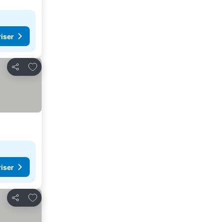
riser
Legg til i favoritter
Del
riser
Legg til i favoritter
Del