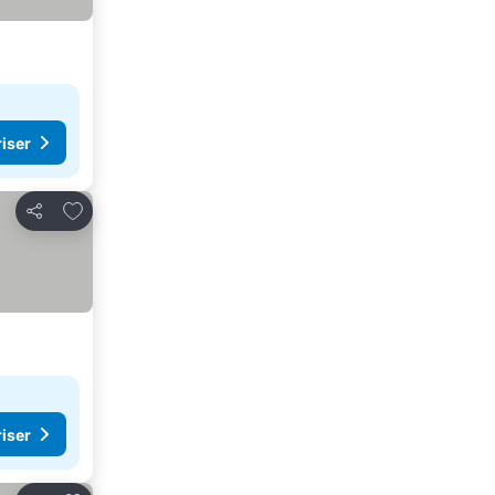
riser
Legg til i favoritter
Del
riser