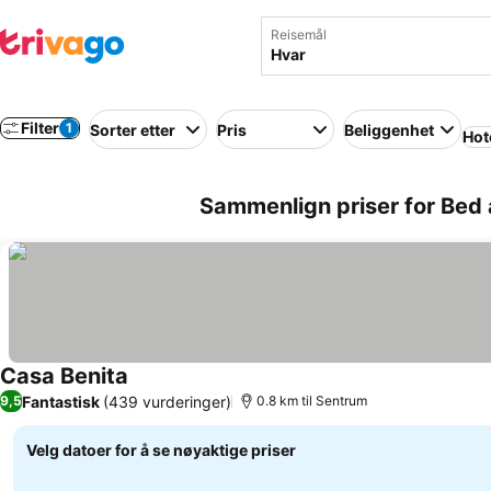
Reisemål
Filter
1
Sorter etter
Pris
Beliggenhet
Hot
Sammenlign priser for Bed a
Casa Benita
Se priser
Fantastisk
(439 vurderinger)
9,5
0.8 km til Sentrum
Velg datoer for å se nøyaktige priser