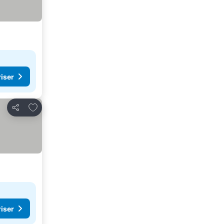
riser
Legg til i favoritter
Del
riser