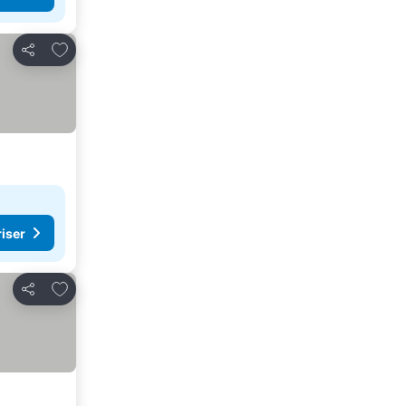
Legg til i favoritter
Del
riser
Legg til i favoritter
Del