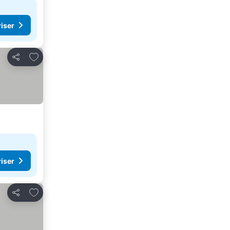
riser
Legg til i favoritter
Del
riser
Legg til i favoritter
Del