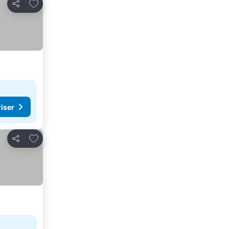
Legg til i favoritter
Del
riser
Legg til i favoritter
Del