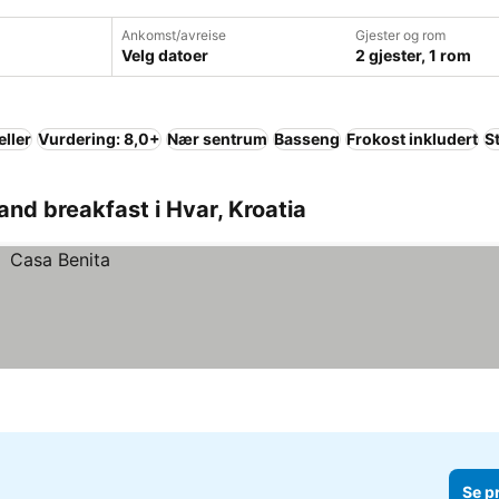
Ankomst/avreise
Gjester og rom
Velg datoer
2 gjester, 1 rom
eller
Vurdering: 8,0+
Nær sentrum
Basseng
Frokost inkludert
S
nd breakfast i Hvar, Kroatia
Se p