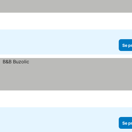
Se p
Se p