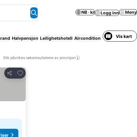
NB · kr
Meny
Logg inn
Vis kart
trand
Halvpensjon
Leilighetshotell
Aircondition
Parkering
Helt h
Slik påvirkes søkeresultatene av provisjon
Legg til i favoritter
Del
riser