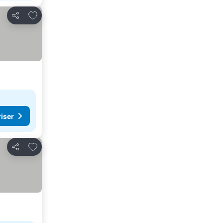
Legg til i favoritter
Del
riser
Legg til i favoritter
Del