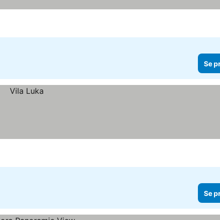
Se p
Se p