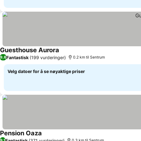
Guesthouse Aurora
Se priser
Fantastisk
(199 vurderinger)
9,6
0.2 km til Sentrum
Velg datoer for å se nøyaktige priser
Pension Oaza
Se priser
Fantastisk
(371 vurderinger)
9,1
0.3 km til Sentrum