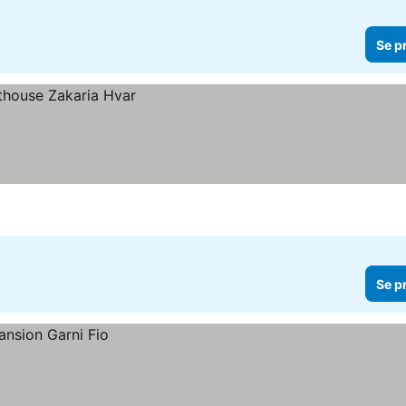
Se p
Se p