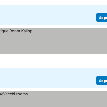
Se p
Se p