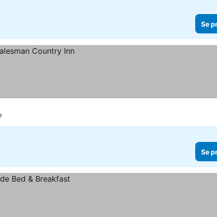
Se p
e
Se p