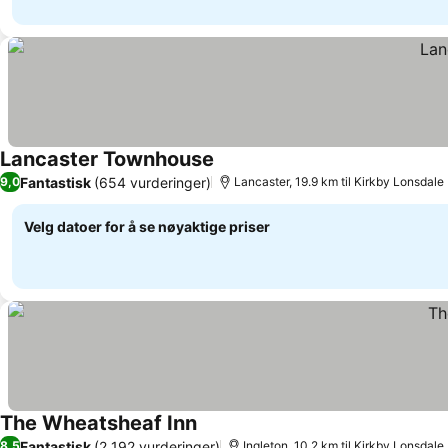
Lancaster Townhouse
Fantastisk
(654 vurderinger)
9,0
Lancaster, 19.9 km til Kirkby Lonsdale
Velg datoer for å se nøyaktige priser
The Wheatsheaf Inn
Fantastisk
(2 192 vurderinger)
8,5
Ingleton, 10.2 km til Kirkby Lonsdale