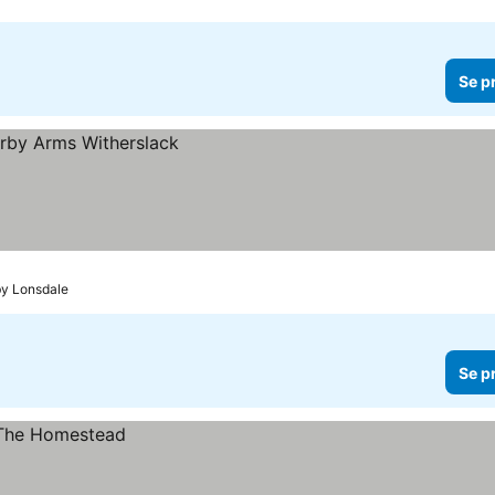
Se p
by Lonsdale
Se p