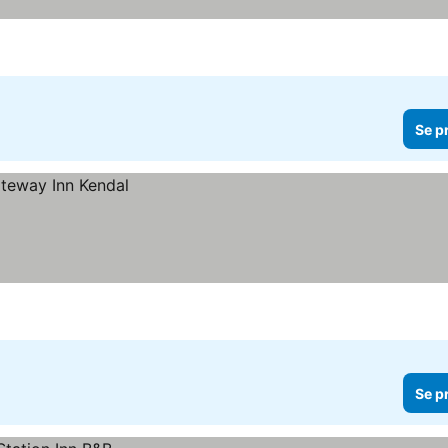
Se p
Se p