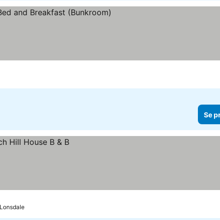
Se p
 Lonsdale