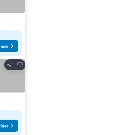
riser
Legg til i favoritter
Del
riser