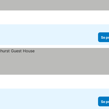
Se p
Se p