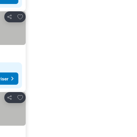
Legg til i favoritter
Del
riser
Legg til i favoritter
Del