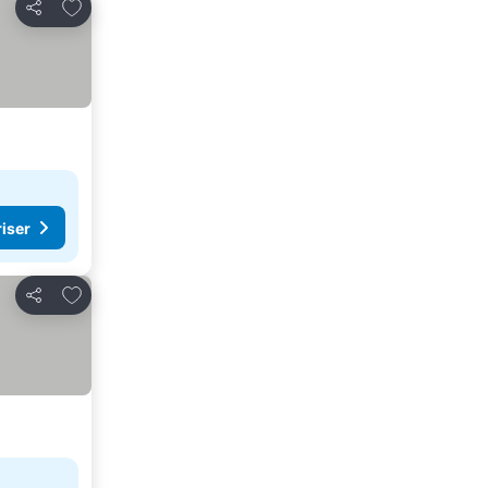
Legg til i favoritter
Del
riser
Legg til i favoritter
Del