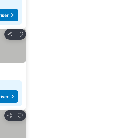
riser
Legg til i favoritter
Del
riser
Legg til i favoritter
Del