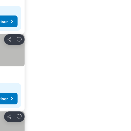
riser
Legg til i favoritter
Del
riser
Legg til i favoritter
Del