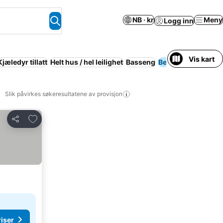
NB · kr
Meny
Logg inn
Vis kart
Kjæledyr tillatt
Helt hus / hel leilighet
Basseng
Bed and breakfast
Slik påvirkes søkeresultatene av provisjon
Legg til i favoritter
Del
riser