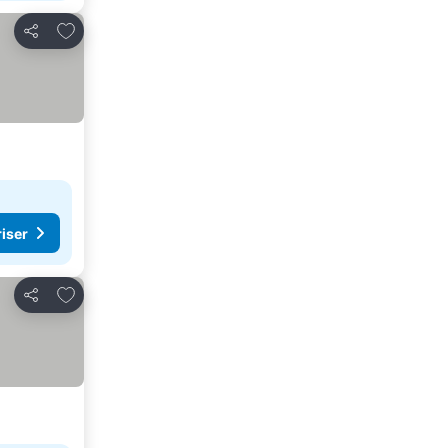
Legg til i favoritter
Del
riser
Legg til i favoritter
Del