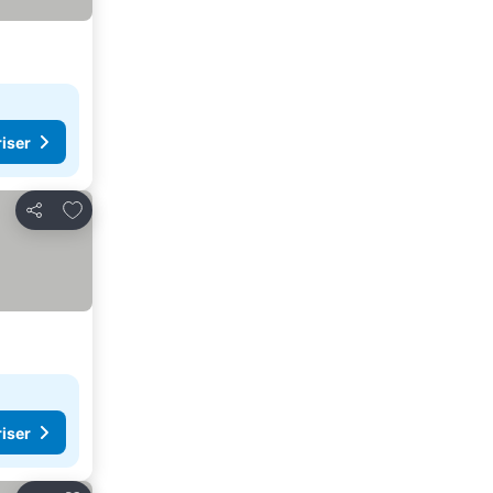
riser
Legg til i favoritter
Del
riser