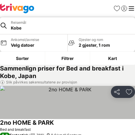
Favoritter
Logg i
Me
Reisemål
Kobe
Ankomst/avreise
Gjester og rom
Velg datoer
2 gjester, 1 rom
Sorter
Filtrer
Kart
Sammenlign priser for Bed and breakfast i
Kobe, Japan
Slik påvirkes søkeresultatene av provisjon
Del
Leg
2no HOME & PARK
Se priser
Bed and breakfast