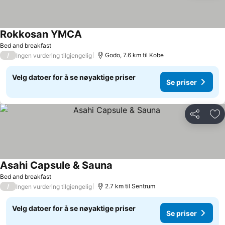
Rokkosan YMCA
Se priser
Bed and breakfast
/
Godo, 7.6 km til Kobe
Ingen vurdering tilgjengelig
Velg datoer for å se nøyaktige priser
Se priser
Del
Leg
Asahi Capsule & Sauna
Se priser
Bed and breakfast
/
2.7 km til Sentrum
Ingen vurdering tilgjengelig
Velg datoer for å se nøyaktige priser
Se priser