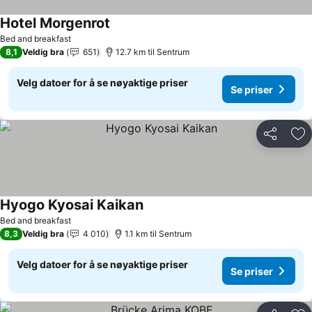
Hotel Morgenrot
Se priser
Bed and breakfast
8,1
Veldig bra
651
12.7 km til Sentrum
Velg datoer for å se nøyaktige priser
Se priser
Del
Leg
Hyogo Kyosai Kaikan
Se priser
Bed and breakfast
8,3
Veldig bra
4 010
1.1 km til Sentrum
Velg datoer for å se nøyaktige priser
Se priser