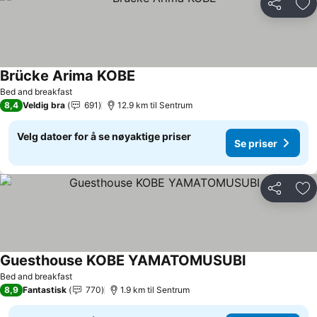
Del
Leg
Brücke Arima KOBE
Se priser
Bed and breakfast
8,4
Veldig bra
691
12.9 km til Sentrum
Velg datoer for å se nøyaktige priser
Se priser
Del
Leg
Guesthouse KOBE YAMATOMUSUBI
Se priser
Bed and breakfast
8,9
Fantastisk
770
1.9 km til Sentrum