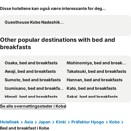
Disse hotellene kan også være interessante for deg...
Guesthouse Kobe Nadeshikoya
Other popular destinations with bed and
breakfasts
Osaka, bed and breakfasts
Nishinomiya, bed and breakfasts
Awaji, bed and breakfasts
Takatsuki, bed and breakfasts
Sumoto, bed and breakfasts
Hannan, bed and breakfasts
Izumisano, bed and breakfasts
Kato, bed and breakfasts
Himeji, bed and breakfasts
Sakai, bed and breakfasts
Toyonaka, bed and breakfasts
Sasayama, bed and breakfasts
Se alle overnattingssteder i Kobe
Ikoma, bed and breakfasts
Kameoka, bed and breakfasts
Hotellsøk
Asia
Japan
Kinki
Präfektur Hyogo
Kobe
Suita, bed and breakfasts
Ikeda, bed and breakfasts
Bed and breakfast i Kobe
Kadoma, bed and breakfasts
Misaki, bed and breakfasts