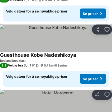
8,8
Fantastisk
766
0.9 km til Sentrum
Velg datoer for å se nøyaktige priser
Se priser
Del
Leg
Guesthouse Kobe Nadeshikoya
Se priser
Bed and breakfast
8,2
Veldig bra
1 018
0.7 km til Sentrum
Velg datoer for å se nøyaktige priser
Se priser
Del
Leg