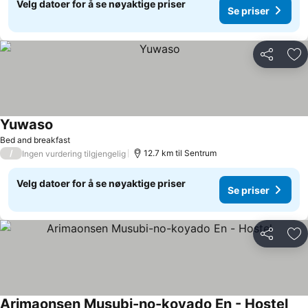
Velg datoer for å se nøyaktige priser
Se priser
Del
Leg
Yuwaso
Se priser
Bed and breakfast
/
12.7 km til Sentrum
Ingen vurdering tilgjengelig
Velg datoer for å se nøyaktige priser
Se priser
Del
Leg
Arimaonsen Musubi-no-koyado En - Hostel