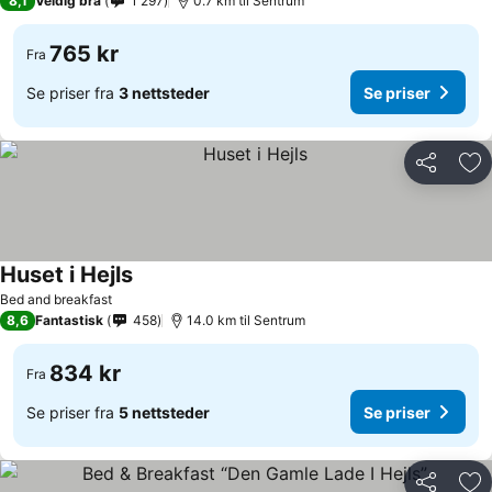
8,1
Veldig bra
1 297
0.7 km til Sentrum
765 kr
Fra
Se priser fra
3 nettsteder
Se priser
Del
Leg
Huset i Hejls
Bed and breakfast
8,6
Fantastisk
458
14.0 km til Sentrum
834 kr
Fra
Se priser fra
5 nettsteder
Se priser