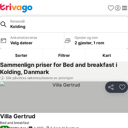
Favoritter
Logg i
Me
Reisemål
Kolding
Ankomst/avreise
Gjester og rom
Velg datoer
2 gjester, 1 rom
Sorter
Filtrer
Kart
Sammenlign priser for Bed and breakfast i
Kolding, Danmark
Slik påvirkes søkeresultatene av provisjon
Del
Leg
Villa Gertrud
Bed and breakfast