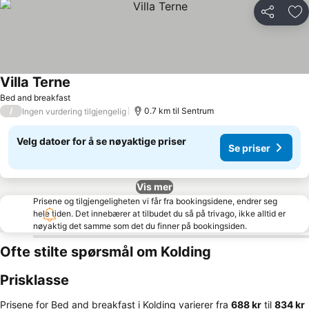
Del
Leg
Villa Terne
Bed and breakfast
/
0.7 km til Sentrum
Ingen vurdering tilgjengelig
Velg datoer for å se nøyaktige priser
Se priser
Vis mer
Prisene og tilgjengeligheten vi får fra bookingsidene, endrer seg
hele tiden. Det innebærer at tilbudet du så på trivago, ikke alltid er
nøyaktig det samme som det du finner på bookingsiden.
Ofte stilte spørsmål om Kolding
Prisklasse
Prisene for Bed and breakfast i Kolding varierer fra
‎688 kr
til
‎834 kr