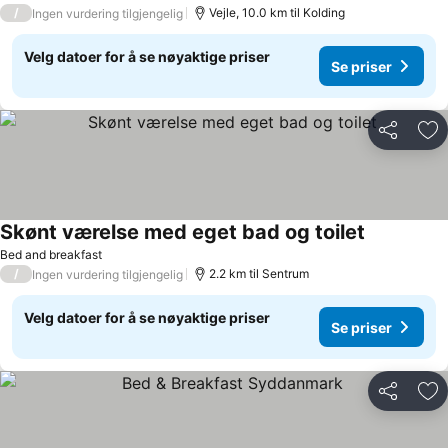
/
Vejle, 10.0 km til Kolding
Ingen vurdering tilgjengelig
Velg datoer for å se nøyaktige priser
Se priser
Del
Leg
Skønt værelse med eget bad og toilet
Bed and breakfast
/
2.2 km til Sentrum
Ingen vurdering tilgjengelig
Velg datoer for å se nøyaktige priser
Se priser
Del
Leg