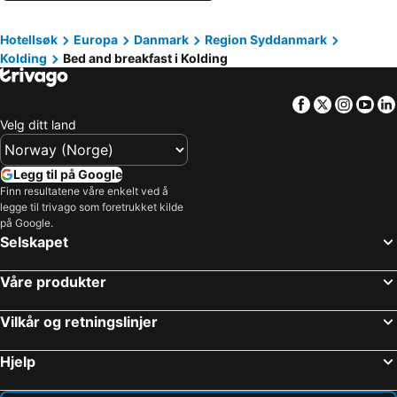
Fredericia, bed and breakfasts
Bramming, bed and breakfasts
Hotellsøk
Europa
Danmark
Region Syddanmark
Billund, bed and breakfasts
Vojens, bed and breakfasts
Kolding
Bed and breakfast i Kolding
Bredsten, bed and breakfasts
Vejen, bed and breakfasts
Juelsminde, bed and breakfasts
Assens, bed and breakfasts
Facebook
Twitter
Insta
Yo
Jelling, bed and breakfasts
Gram, bed and breakfasts
Velg ditt land
Gadbjerg, bed and breakfasts
Rødekro, bed and breakfasts
Legg til på Google
Finn resultatene våre enkelt ved å
legge til trivago som foretrukket kilde
på Google.
Selskapet
Våre produkter
Vilkår og retningslinjer
Hjelp