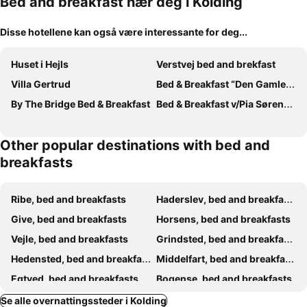
Bed and breakfast nær deg i Kolding
Disse hotellene kan også være interessante for deg...
Huset i Hejls
Verstvej bed and brekfast
Villa Gertrud
Bed & Breakfast “Den Gamle Lade I Hejls”
By The Bridge Bed & Breakfast
Bed & Breakfast v/Pia Sørensen
Other popular destinations with bed and
breakfasts
Ribe, bed and breakfasts
Haderslev, bed and breakfasts
Give, bed and breakfasts
Horsens, bed and breakfasts
Vejle, bed and breakfasts
Grindsted, bed and breakfasts
Hedensted, bed and breakfasts
Middelfart, bed and breakfasts
Egtved, bed and breakfasts
Bogense, bed and breakfasts
Brørup, bed and breakfasts
Rødding, bed and breakfasts
Se alle overnattingssteder i Kolding