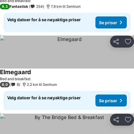
Bed and breakfast
9,3
Fantastisk
254
7.9 km til Sentrum
Velg datoer for å se nøyaktige priser
Se priser
Del
Leg
Elmegaard
Bed and breakfast
6,0
8
2.2 km til Sentrum
Velg datoer for å se nøyaktige priser
Se priser
Del
Leg