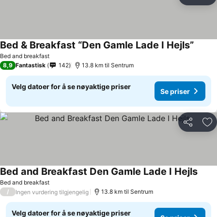
Del
Leg
Bed & Breakfast “Den Gamle Lade I Hejls”
Bed and breakfast
8,9
Fantastisk
142
13.8 km til Sentrum
Velg datoer for å se nøyaktige priser
Se priser
Del
Leg
Bed and Breakfast Den Gamle Lade I Hejls
Bed and breakfast
/
13.8 km til Sentrum
Ingen vurdering tilgjengelig
Velg datoer for å se nøyaktige priser