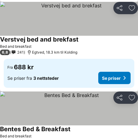
Del
Leg
Verstvej bed and brekfast
Bed and breakfast
6,8
241
Egtved, 18.3 km til Kolding
688 kr
Fra
Se priser fra
3 nettsteder
Se priser
Del
Leg
Bentes Bed & Breakfast
Bed and breakfast