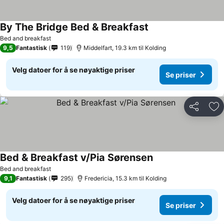
By The Bridge Bed & Breakfast
Bed and breakfast
9,5
Fantastisk
119
Middelfart, 19.3 km til Kolding
Velg datoer for å se nøyaktige priser
Se priser
Del
Leg
Bed & Breakfast v/Pia Sørensen
Bed and breakfast
9,1
Fantastisk
295
Fredericia, 15.3 km til Kolding
Velg datoer for å se nøyaktige priser
Se priser