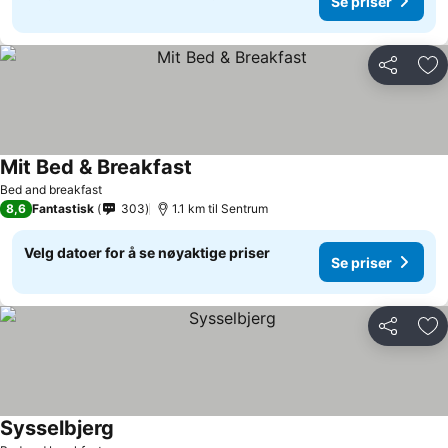
Se priser
Del
Leg
Mit Bed & Breakfast
Bed and breakfast
8,6
Fantastisk
303
1.1 km til Sentrum
Velg datoer for å se nøyaktige priser
Se priser
Del
Leg
Sysselbjerg