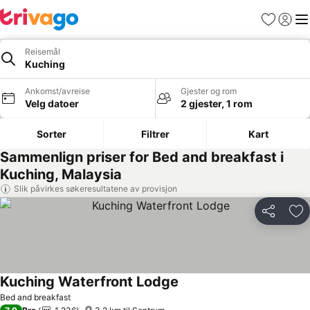
Favoritter
Logg i
Me
Reisemål
Kuching
Ankomst/avreise
Gjester og rom
Velg datoer
2 gjester, 1 rom
Sorter
Filtrer
Kart
Sammenlign priser for Bed and breakfast i
Kuching, Malaysia
Slik påvirkes søkeresultatene av provisjon
Del
Leg
Kuching Waterfront Lodge
Se priser
Bed and breakfast