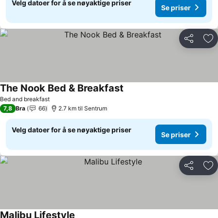
Velg datoer for å se nøyaktige priser
Se priser
Del
Leg
The Nook Bed & Breakfast
Se priser
Bed and breakfast
7,8
Bra
66
2.7 km til Sentrum
Velg datoer for å se nøyaktige priser
Se priser
Del
Leg
Malibu Lifestyle