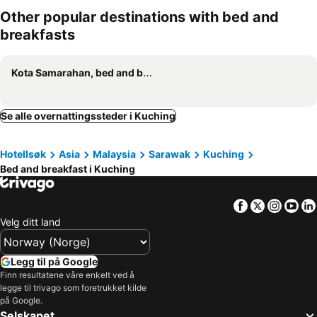
Other popular destinations with bed and
breakfasts
Kota Samarahan, bed and breakfasts
Se alle overnattingssteder i Kuching
Hotellsøk
Asia
Malaysia
Sarawak
Kuching
Bed and breakfast i Kuching
Facebook
Twitter
Insta
Yo
Velg ditt land
Legg til på Google
Finn resultatene våre enkelt ved å
legge til trivago som foretrukket kilde
på Google.
Selskapet