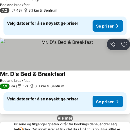
Se priser
Bed and breakfast
7,2
48
3.1 km til Sentrum
Velg datoer for å se nøyaktige priser
Se priser
Del
Leg
Mr. D's Bed & Breakfast
Se priser
Bed and breakfast
7,9
Bra
12
3.0 km til Sentrum
Velg datoer for å se nøyaktige priser
Se priser
Vis mer
Prisene og tilgjengeligheten vi får fra bookingsidene, endrer seg
hele tiden. Det innebærer at tilbudet du så på trivago, ikke alltid er