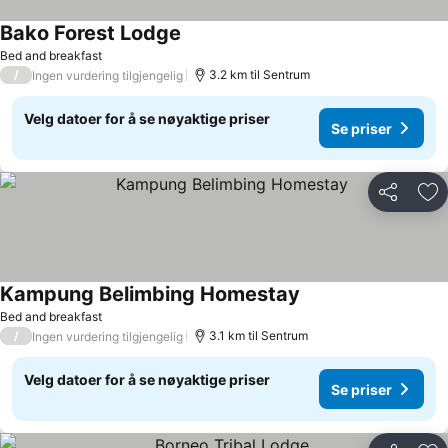
Bako Forest Lodge
Se priser
Bed and breakfast
/
3.2 km til Sentrum
Ingen vurdering tilgjengelig
Velg datoer for å se nøyaktige priser
Se priser
Del
Leg
Kampung Belimbing Homestay
Se priser
Bed and breakfast
/
3.1 km til Sentrum
Ingen vurdering tilgjengelig
Velg datoer for å se nøyaktige priser
Se priser