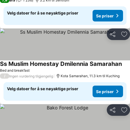
7,9
Bra
1 236
3.2 km til Sentrum
Velg datoer for å se nøyaktige priser
Se priser
Del
Leg
Ss Muslim Homestay Dmilennia Samarahan
Se 
Bed and breakfast
/
Kota Samarahan, 11.3 km til Kuching
Ingen vurdering tilgjengelig
Velg datoer for å se nøyaktige priser
Se priser
Del
Leg