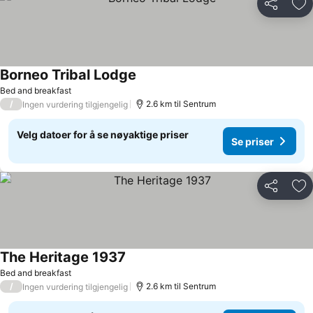
Del
Leg
Borneo Tribal Lodge
Se priser
Bed and breakfast
/
2.6 km til Sentrum
Ingen vurdering tilgjengelig
Velg datoer for å se nøyaktige priser
Se priser
Del
Leg
The Heritage 1937
Se priser
Bed and breakfast
/
2.6 km til Sentrum
Ingen vurdering tilgjengelig