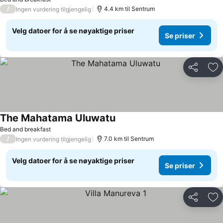
/
4.4 km til Sentrum
Ingen vurdering tilgjengelig
Velg datoer for å se nøyaktige priser
Se priser
Del
Leg
The Mahatama Uluwatu
Se priser
Bed and breakfast
/
7.0 km til Sentrum
Ingen vurdering tilgjengelig
Velg datoer for å se nøyaktige priser
Se priser
Del
Leg