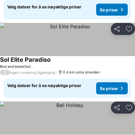
Velg datoer for å se nøyaktige priser
Se priser
Del
Leg
Sol Elite Paradiso
Se priser
Bed and breakfast
/
0.4 km unna stranden
Ingen vurdering tilgjengelig
Velg datoer for å se nøyaktige priser
Se priser
Del
Leg