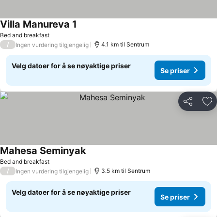
Villa Manureva 1
Se priser
Bed and breakfast
/
4.1 km til Sentrum
Ingen vurdering tilgjengelig
Velg datoer for å se nøyaktige priser
Se priser
Del
Leg
Mahesa Seminyak
Se priser
Bed and breakfast
/
3.5 km til Sentrum
Ingen vurdering tilgjengelig
Velg datoer for å se nøyaktige priser
Se priser