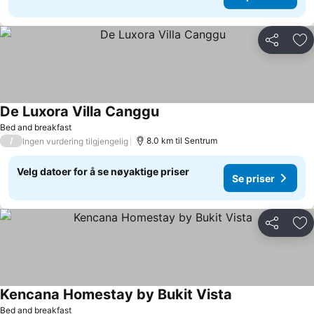
Del
Leg
De Luxora Villa Canggu
Se priser
Bed and breakfast
/
8.0 km til Sentrum
Ingen vurdering tilgjengelig
Velg datoer for å se nøyaktige priser
Se priser
Del
Leg
Kencana Homestay by Bukit Vista
Se priser
Bed and breakfast