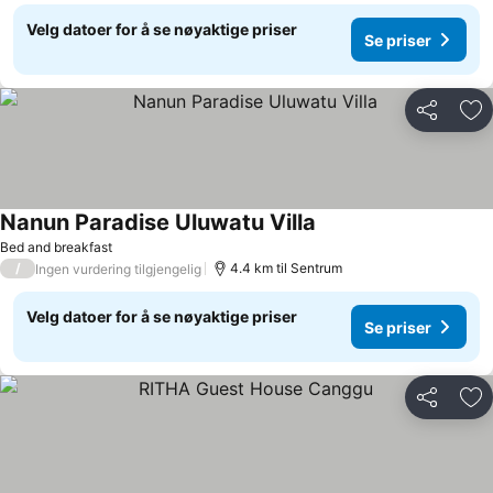
Velg datoer for å se nøyaktige priser
Se priser
Del
Leg
Nanun Paradise Uluwatu Villa
Se priser
Bed and breakfast
/
4.4 km til Sentrum
Ingen vurdering tilgjengelig
Velg datoer for å se nøyaktige priser
Se priser
Del
Leg