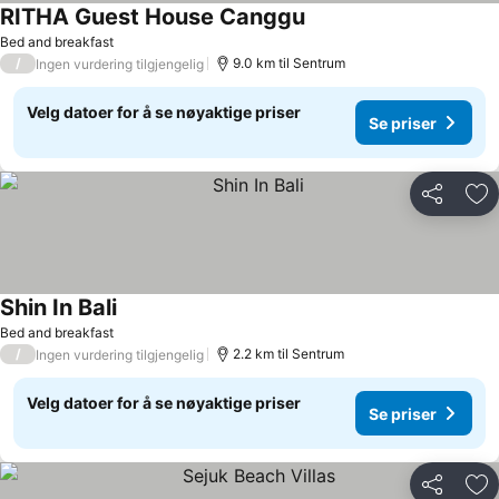
RITHA Guest House Canggu
Se priser
Bed and breakfast
/
9.0 km til Sentrum
Ingen vurdering tilgjengelig
Velg datoer for å se nøyaktige priser
Se priser
Del
Leg
Shin In Bali
Se priser
Bed and breakfast
/
2.2 km til Sentrum
Ingen vurdering tilgjengelig
Velg datoer for å se nøyaktige priser
Se priser
Del
Leg