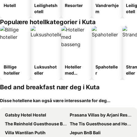
Hotell
Leilighetsh
Resorter
Vandrerhje
Leili
otell
m
otell
Populære hotellkategorier i Kuta
Billige
Luksushot
Hoteller
Spahotelle
Stra
hoteller
eller
med
r
eller
basseng
Bed and breakfast nær deg i Kuta
Disse hotellene kan også være interessante for deg...
Gatsby Hotel Hostel
Prasana Villas by Arjani Resorts
The Reinhold Guesthouse Bali
The Tis Guesthouse and Hostel
Villa Wantilan Putih
Jepun BnB Bali