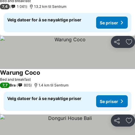
Bed and breakfast
7,4
1 061
13.2 km til Sentrum
Velg datoer for å se nøyaktige priser
Se priser
Del
Leg
Warung Coco
Se priser
Bed and breakfast
7,7
Bra
805
1.4 km til Sentrum
Velg datoer for å se nøyaktige priser
Se priser
Del
Leg