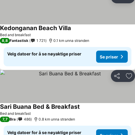
Del
Leg
Kedonganan Beach Villa
Se priser
Bed and breakfast
8,8
Fantastisk
1 721
0.1 km unna stranden
Velg datoer for å se nøyaktige priser
Se priser
Del
Leg
Sari Buana Bed & Breakfast
Se priser
Bed and breakfast
7,7
Bra
486
0.8 km unna stranden
Velg datoer for å se nøyaktige priser