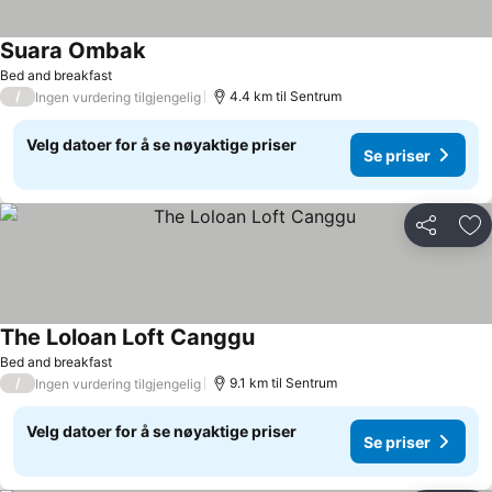
Suara Ombak
Se priser
Bed and breakfast
/
4.4 km til Sentrum
Ingen vurdering tilgjengelig
Velg datoer for å se nøyaktige priser
Se priser
Del
Leg
The Loloan Loft Canggu
Se priser
Bed and breakfast
/
9.1 km til Sentrum
Ingen vurdering tilgjengelig
Velg datoer for å se nøyaktige priser
Se priser