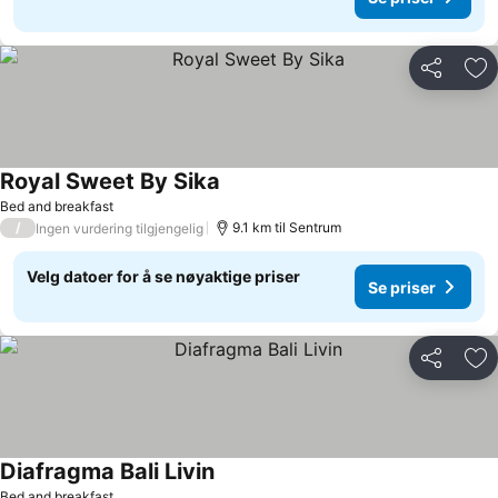
Del
Leg
Royal Sweet By Sika
Se priser
Bed and breakfast
/
9.1 km til Sentrum
Ingen vurdering tilgjengelig
Velg datoer for å se nøyaktige priser
Se priser
Del
Leg
Diafragma Bali Livin
Se priser
Bed and breakfast