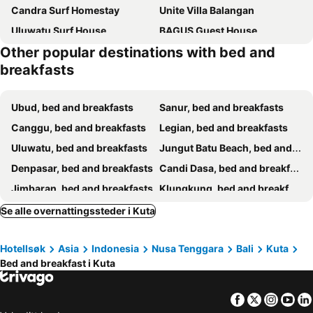
Candra Surf Homestay
Unite Villa Balangan
Uluwatu Surf House
BAGUS Guest House
Other popular destinations with bed and
Kiara Beachtown Nusa Dua
Manca Villa Canggu by Ini Vie Hospitality
breakfasts
Milo's Home
Makaii Tiny Villas with private pools
Taman Asih Bingin Homestay
Radha Homestay
Ubud, bed and breakfasts
Sanur, bed and breakfasts
Kayu Sugih Palace
Puri Samana Villas by Tanya Pink
Canggu, bed and breakfasts
Legian, bed and breakfasts
Lullaby Bungalows
Sanur ocean view villas
Uluwatu, bed and breakfasts
Jungut Batu Beach, bed and breakfasts
Bukal Sari Villas Uluwatu
Denpasar, bed and breakfasts
Candi Dasa, bed and breakfasts
Jimbaran, bed and breakfasts
Klungkung, bed and breakfasts
Seminyak, bed and breakfasts
Gianyar, bed and breakfasts
Se alle overnattingssteder i Kuta
Ungasan, bed and breakfasts
Badung, bed and breakfasts
Hotellsøk
Asia
Indonesia
Nusa Tenggara
Bali
Kuta
Mushroom Bay, bed and breakfasts
Nusa Dua, bed and breakfasts
Bed and breakfast i Kuta
Bangli, bed and breakfasts
Tabanan, bed and breakfasts
Tanjung Benoa, bed and breakfasts
Padang Bai, bed and breakfasts
Facebook
Twitter
Insta
Yo
Baturiti, bed and breakfasts
Semarapura, bed and breakfasts