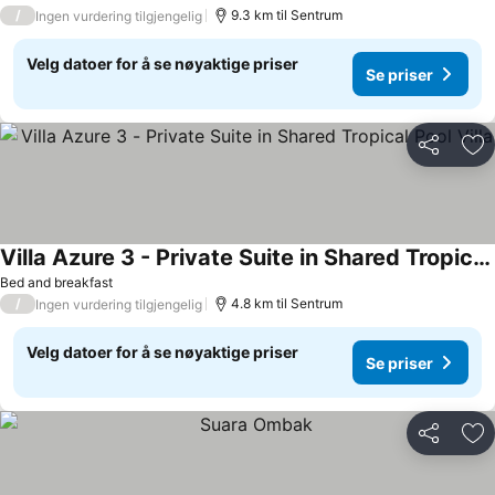
/
9.3 km til Sentrum
Ingen vurdering tilgjengelig
Velg datoer for å se nøyaktige priser
Se priser
Del
Leg
Villa Azure 3 - Private Suite in Shared Tropical Pool Villa
Se priser
Bed and breakfast
/
4.8 km til Sentrum
Ingen vurdering tilgjengelig
Velg datoer for å se nøyaktige priser
Se priser
Del
Leg