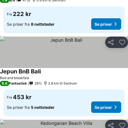
7,9
Bra
475
0.6 km til Sentrum
222 kr
Fra
Se priser fra
8 nettsteder
Se priser
Del
Leg
Jepun BnB Bali
Se priser
Bed and breakfast
8,6
Fantastisk
281
3.8 km til Sentrum
453 kr
Fra
Se priser fra
5 nettsteder
Se priser