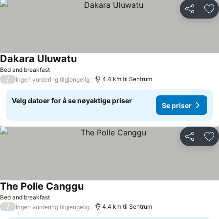
Del
Leg
Dakara Uluwatu
Se priser
Bed and breakfast
/
4.4 km til Sentrum
Ingen vurdering tilgjengelig
Velg datoer for å se nøyaktige priser
Se priser
Del
Leg
The Polle Canggu
Se priser
Bed and breakfast
/
4.4 km til Sentrum
Ingen vurdering tilgjengelig