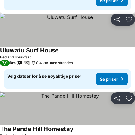
Se priser
Del
Leg
Uluwatu Surf House
Se priser
Bed and breakfast
7,9
Bra
65
0.4 km unna stranden
Velg datoer for å se nøyaktige priser
Se priser
Del
Leg
The Pande Hill Homestay
Se priser