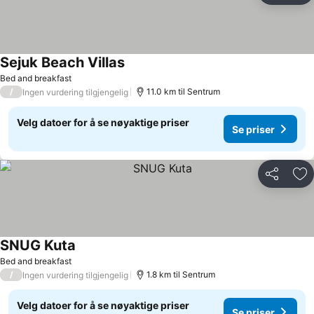
Sejuk Beach Villas
Se priser
Bed and breakfast
/
11.0 km til Sentrum
Ingen vurdering tilgjengelig
Velg datoer for å se nøyaktige priser
Se priser
Del
Leg
SNUG Kuta
Se priser
Bed and breakfast
/
1.8 km til Sentrum
Ingen vurdering tilgjengelig
Velg datoer for å se nøyaktige priser
Se priser