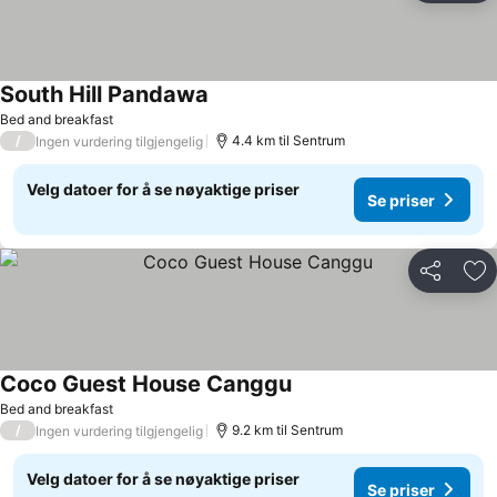
South Hill Pandawa
Se priser
Bed and breakfast
/
4.4 km til Sentrum
Ingen vurdering tilgjengelig
Velg datoer for å se nøyaktige priser
Se priser
Del
Leg
Coco Guest House Canggu
Se priser
Bed and breakfast
/
9.2 km til Sentrum
Ingen vurdering tilgjengelig
Velg datoer for å se nøyaktige priser
Se priser