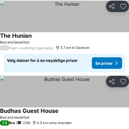
Del
Leg
The Hunian
Se priser
Bed and breakfast
/
3.7 km til Sentrum
Ingen vurdering tilgjengelig
Velg datoer for å se nøyaktige priser
Se priser
Del
Leg
Budhas Guest House
Se priser
Bed and breakfast
7,5
Bra
238
0.5 km unna stranden