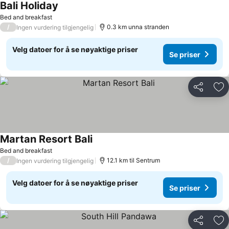
Bali Holiday
Se priser
Bed and breakfast
/
0.3 km unna stranden
Ingen vurdering tilgjengelig
Velg datoer for å se nøyaktige priser
Se priser
Del
Leg
Martan Resort Bali
Se priser
Bed and breakfast
/
12.1 km til Sentrum
Ingen vurdering tilgjengelig
Velg datoer for å se nøyaktige priser
Se priser
Del
Leg