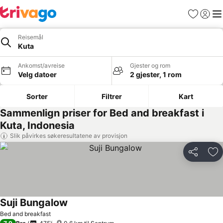
Favoritter
Logg i
Me
Reisemål
Kuta
Ankomst/avreise
Gjester og rom
Velg datoer
2 gjester, 1 rom
Sorter
Filtrer
Kart
Sammenlign priser for Bed and breakfast i
Kuta, Indonesia
Slik påvirkes søkeresultatene av provisjon
Del
Leg
Suji Bungalow
Se priser
Bed and breakfast