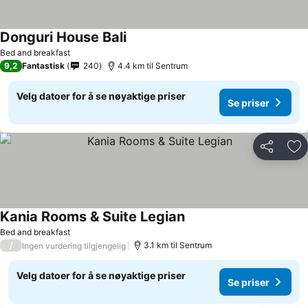
Donguri House Bali
Se priser
Bed and breakfast
9,2
Fantastisk
240
4.4 km til Sentrum
Velg datoer for å se nøyaktige priser
Se priser
Del
Leg
Kania Rooms & Suite Legian
Se priser
Bed and breakfast
/
3.1 km til Sentrum
Ingen vurdering tilgjengelig
Velg datoer for å se nøyaktige priser
Se priser