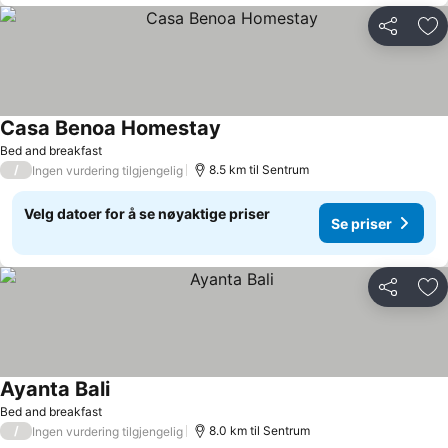
Del
Leg
Casa Benoa Homestay
Se priser
Bed and breakfast
/
8.5 km til Sentrum
Ingen vurdering tilgjengelig
Velg datoer for å se nøyaktige priser
Se priser
Del
Leg
Ayanta Bali
Se priser
Bed and breakfast
/
8.0 km til Sentrum
Ingen vurdering tilgjengelig