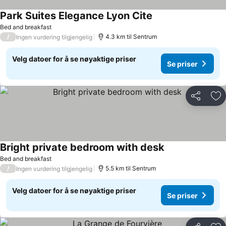
Park Suites Elegance Lyon Cite
Bed and breakfast
/
4.3 km til Sentrum
Ingen vurdering tilgjengelig
Velg datoer for å se nøyaktige priser
Se priser
Del
Leg
Bright private bedroom with desk
Bed and breakfast
/
5.5 km til Sentrum
Ingen vurdering tilgjengelig
Velg datoer for å se nøyaktige priser
Se priser