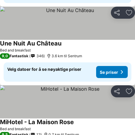
Del
Leg
Une Nuit Au Château
Bed and breakfast
9,0
Fantastisk
346
3.6 km til Sentrum
Velg datoer for å se nøyaktige priser
Se priser
Del
Leg
MiHotel - La Maison Rose
Bed and breakfast
9,5
Fantastisk
12
0.7 km til Sentrum