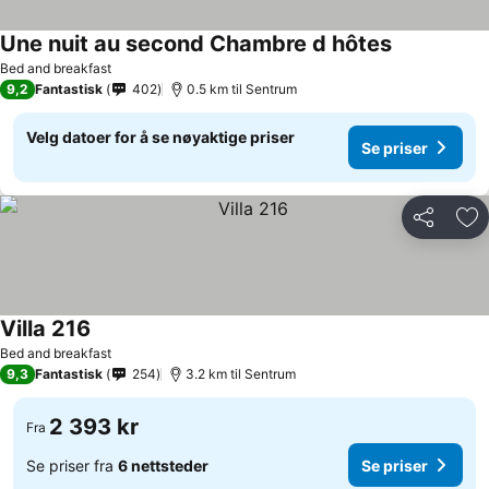
Une nuit au second Chambre d hôtes
Bed and breakfast
9,2
Fantastisk
402
0.5 km til Sentrum
Velg datoer for å se nøyaktige priser
Se priser
Del
Leg
Villa 216
Bed and breakfast
9,3
Fantastisk
254
3.2 km til Sentrum
2 393 kr
Fra
Se priser fra
6 nettsteder
Se priser