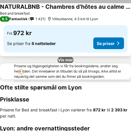
NATURALBNB - Chambres d'hôtes au calme avec clim - Parking gratuit et sécurisé - Garage vélos et motos - Super petit déjeuner fait maison !
Bed and breakfast
9,5
Fantastisk
1 421
Villeurbanne, 4.5 km til Lyon
972 kr
Fra
Se priser fra
6 nettsteder
Se priser
Vis mer
Prisene og tilgjengeligheten vi får fra bookingsidene, endrer seg
hele tiden. Det innebærer at tilbudet du så på trivago, ikke alltid er
nøyaktig det samme som det du finner på bookingsiden.
Ofte stilte spørsmål om Lyon
Prisklasse
Prisene for Bed and breakfast i Lyon varierer fra
‎872 kr
til
‎2 393 kr
per natt.
Lyon: andre overnattingssteder