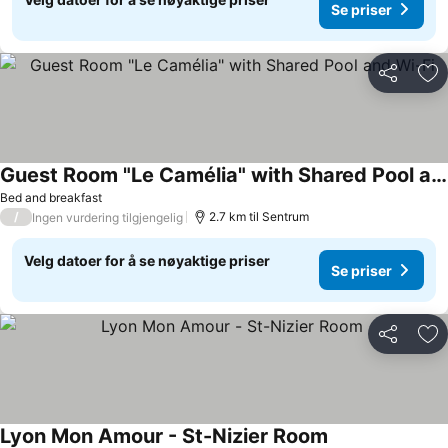
Se priser
Del
Leg
Guest Room "Le Camélia" with Shared Pool and Wi-Fi
Bed and breakfast
/
2.7 km til Sentrum
Ingen vurdering tilgjengelig
Velg datoer for å se nøyaktige priser
Se priser
Del
Leg
Lyon Mon Amour - St-Nizier Room