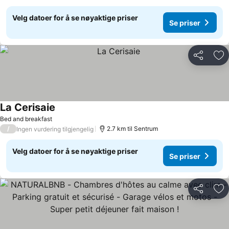
Velg datoer for å se nøyaktige priser
Se priser
Del
Leg
La Cerisaie
Bed and breakfast
/
2.7 km til Sentrum
Ingen vurdering tilgjengelig
Velg datoer for å se nøyaktige priser
Se priser
Del
Leg