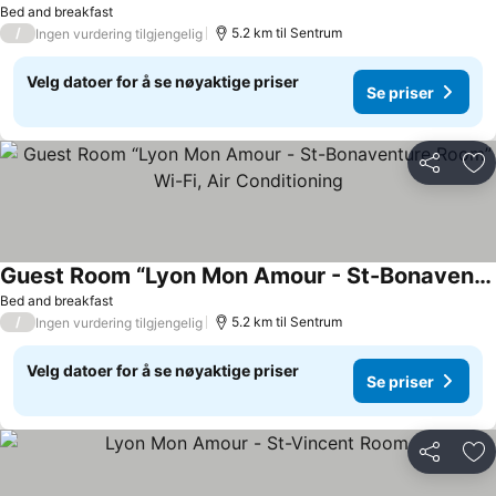
Bed and breakfast
/
5.2 km til Sentrum
Ingen vurdering tilgjengelig
Velg datoer for å se nøyaktige priser
Se priser
Del
Leg
Guest Room “Lyon Mon Amour - St-Bonaventure Room” Wi-Fi, Air Conditioning
Bed and breakfast
/
5.2 km til Sentrum
Ingen vurdering tilgjengelig
Velg datoer for å se nøyaktige priser
Se priser
Del
Leg