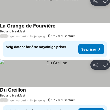
Del
Leg
La Grange de Fourvière
Bed and breakfast
/
1.2 km til Sentrum
Ingen vurdering tilgjengelig
Velg datoer for å se nøyaktige priser
Se priser
Del
Leg
Du Greillon
Bed and breakfast
/
1.7 km til Sentrum
Ingen vurdering tilgjengelig