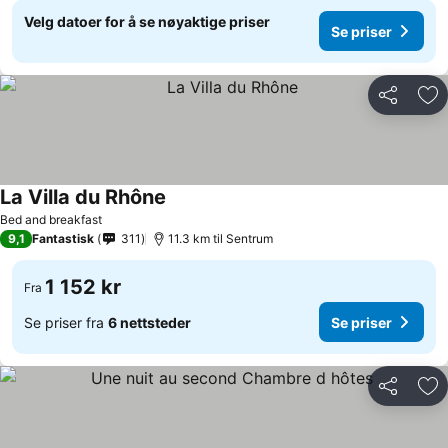
Velg datoer for å se nøyaktige priser
Se priser
Del
Leg
La Villa du Rhône
Bed and breakfast
9,1
Fantastisk
311
11.3 km til Sentrum
1 152 kr
Fra
Se priser fra
6 nettsteder
Se priser
Del
Leg