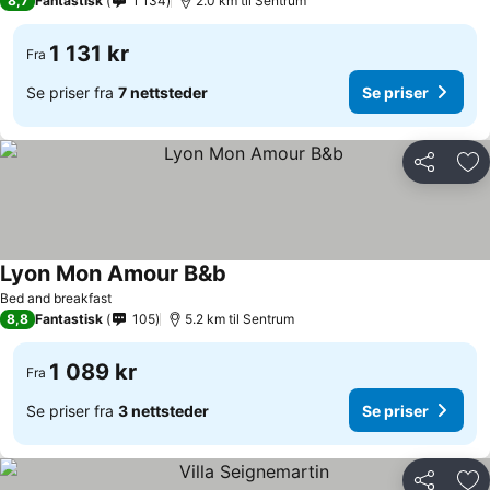
8,7
Fantastisk
1 134
2.0 km til Sentrum
1 131 kr
Fra
Se priser fra
7 nettsteder
Se priser
Del
Leg
Lyon Mon Amour B&b
Bed and breakfast
8,8
Fantastisk
105
5.2 km til Sentrum
1 089 kr
Fra
Se priser fra
3 nettsteder
Se priser