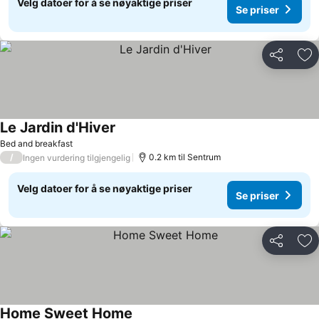
Velg datoer for å se nøyaktige priser
Se priser
Del
Leg
Le Jardin d'Hiver
Bed and breakfast
/
0.2 km til Sentrum
Ingen vurdering tilgjengelig
Velg datoer for å se nøyaktige priser
Se priser
Del
Leg
Home Sweet Home