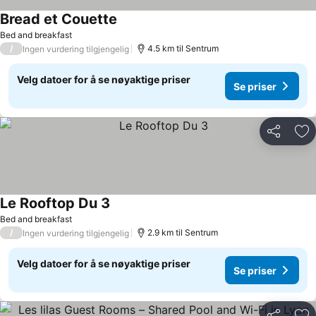
Bread et Couette
Bed and breakfast
/
4.5 km til Sentrum
Ingen vurdering tilgjengelig
Velg datoer for å se nøyaktige priser
Se priser
Del
Leg
Le Rooftop Du 3
Bed and breakfast
/
2.9 km til Sentrum
Ingen vurdering tilgjengelig
Velg datoer for å se nøyaktige priser
Se priser