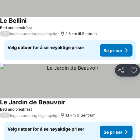
Le Bellini
Bed and breakfast
/
2.8 km til Sentrum
Ingen vurdering tilgjengelig
Velg datoer for å se nøyaktige priser
Se priser
Del
Leg
Le Jardin de Beauvoir
Bed and breakfast
/
1.1 km til Sentrum
Ingen vurdering tilgjengelig
Velg datoer for å se nøyaktige priser
Se priser