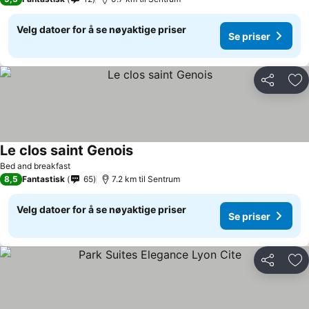
Velg datoer for å se nøyaktige priser
Se priser
Del
Leg
Le clos saint Genois
Bed and breakfast
8,5
Fantastisk
65
7.2 km til Sentrum
Velg datoer for å se nøyaktige priser
Se priser
Del
Leg