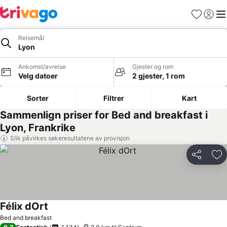
Favoritter
Logg i
Me
Reisemål
Lyon
Ankomst/avreise
Gjester og rom
Velg datoer
2 gjester, 1 rom
Sorter
Filtrer
Kart
Sammenlign priser for Bed and breakfast i
Lyon, Frankrike
Slik påvirkes søkeresultatene av provisjon
Del
Leg
Félix dOrt
Bed and breakfast