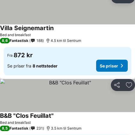
Del
Leg
Villa Seignemartin
Bed and breakfast
8,6
Fantastisk
188
4.5 km til Sentrum
872 kr
Fra
Se priser fra
8 nettsteder
Se priser
Del
Leg
B&B "Clos Feuillat"
Bed and breakfast
8,5
Fantastisk
231
3.5 km til Sentrum