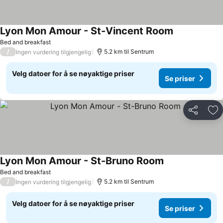
Lyon Mon Amour - St-Vincent Room
Bed and breakfast
/
5.2 km til Sentrum
Ingen vurdering tilgjengelig
Velg datoer for å se nøyaktige priser
Se priser
Del
Leg
Lyon Mon Amour - St-Bruno Room
Bed and breakfast
/
5.2 km til Sentrum
Ingen vurdering tilgjengelig
Velg datoer for å se nøyaktige priser
Se priser