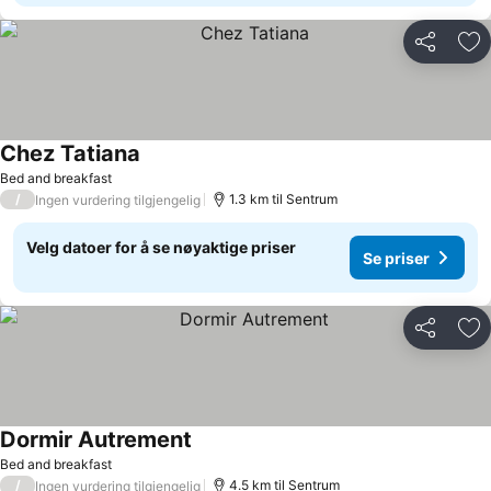
Del
Leg
Chez Tatiana
Bed and breakfast
/
1.3 km til Sentrum
Ingen vurdering tilgjengelig
Velg datoer for å se nøyaktige priser
Se priser
Del
Leg
Dormir Autrement
Bed and breakfast
/
4.5 km til Sentrum
Ingen vurdering tilgjengelig