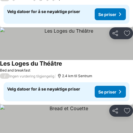
Velg datoer for å se nøyaktige priser
Se priser
Del
Leg
Les Loges du Théâtre
Bed and breakfast
/
2.4 km til Sentrum
Ingen vurdering tilgjengelig
Velg datoer for å se nøyaktige priser
Se priser
Del
Leg