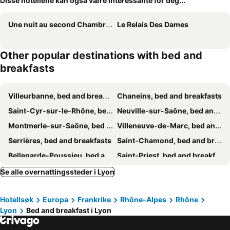
Disse hotellene kan også være interessante for deg...
Une nuit au second Chambre d hôtes
Le Relais Des Dames
Other popular destinations with bed and
breakfasts
Villeurbanne, bed and breakfasts
Chaneins, bed and breakfasts
Saint-Cyr-sur-le-Rhône, bed and breakfasts
Neuville-sur-Saône, bed and breakfasts
Montmerle-sur-Saône, bed and breakfasts
Villeneuve-de-Marc, bed and breakfasts
Serrières, bed and breakfasts
Saint-Chamond, bed and breakfasts
Bellegarde-Poussieu, bed and breakfasts
Saint-Priest, bed and breakfasts
Limonest, bed and breakfasts
Saint-Galmier, bed and breakfasts
Se alle overnattingssteder i Lyon
Bagnols, bed and breakfasts
Passins, bed and breakfasts
Hotellsøk
Europa
Frankrike
Rhône-Alpes
Rhône
Denicé, bed and breakfasts
Tassin-la-Demi-Lune, bed and breakfasts
Lyon
Bed and breakfast i Lyon
Lagnieu, bed and breakfasts
Fleurie, bed and breakfasts
Tarare, bed and breakfasts
Jassans-Riottier, bed and breakfasts