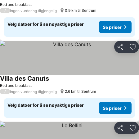
Bed and breakfast
/
0.9 km til Sentrum
Ingen vurdering tilgjengelig
Velg datoer for å se nøyaktige priser
Se priser
Del
Leg
Villa des Canuts
Bed and breakfast
/
2.6 km til Sentrum
Ingen vurdering tilgjengelig
Velg datoer for å se nøyaktige priser
Se priser
Del
Leg