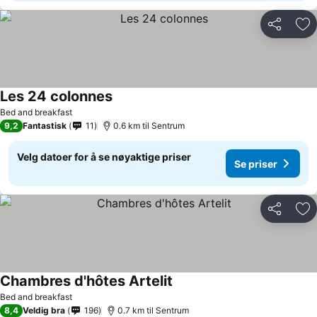
Del
Leg
Les 24 colonnes
Bed and breakfast
9,2
Fantastisk
11
0.6 km til Sentrum
Velg datoer for å se nøyaktige priser
Se priser
Del
Leg
Chambres d'hôtes Artelit
Bed and breakfast
8,4
Veldig bra
196
0.7 km til Sentrum