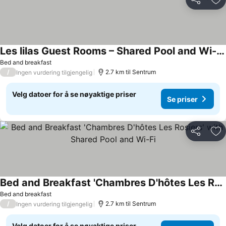
Del
Leg
Les lilas Guest Rooms – Shared Pool and Wi-Fi in Lyon
Bed and breakfast
/
2.7 km til Sentrum
Ingen vurdering tilgjengelig
Velg datoer for å se nøyaktige priser
Se priser
Del
Leg
Bed and Breakfast 'Chambres D'hôtes Les Rosiers' with Shared Pool and Wi-Fi
Bed and breakfast
/
2.7 km til Sentrum
Ingen vurdering tilgjengelig
Velg datoer for å se nøyaktige priser