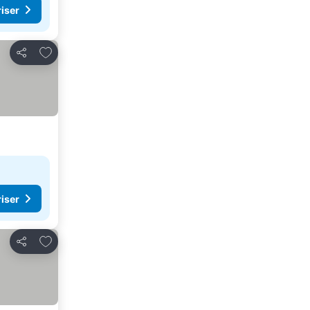
riser
Legg til i favoritter
Del
riser
Legg til i favoritter
Del