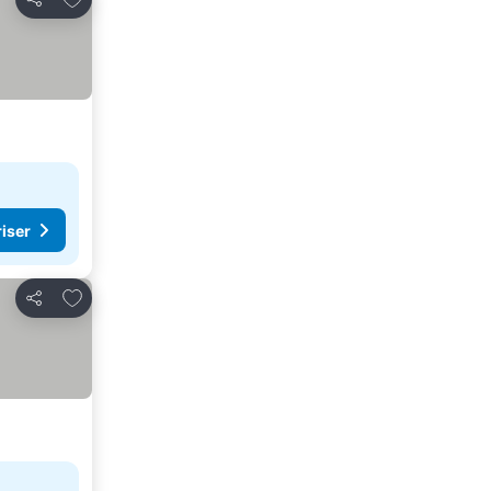
Del
riser
Legg til i favoritter
Del