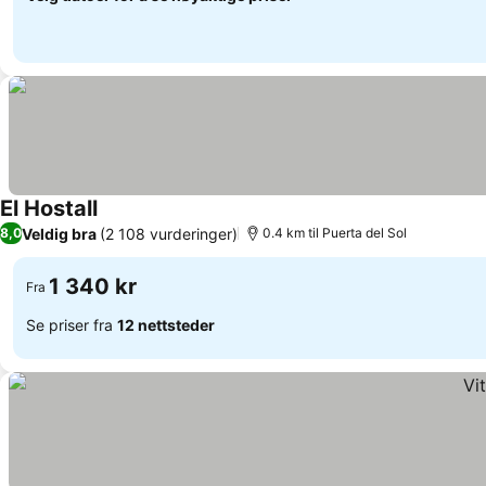
El Hostall
Se priser
Veldig bra
(2 108 vurderinger)
8,0
0.4 km til Puerta del Sol
1 340 kr
Fra
Se priser fra
12 nettsteder