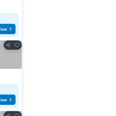
riser
Legg til i favoritter
Del
riser
Legg til i favoritter