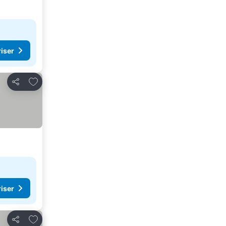
riser
Legg til i favoritter
Del
riser
Legg til i favoritter
Del