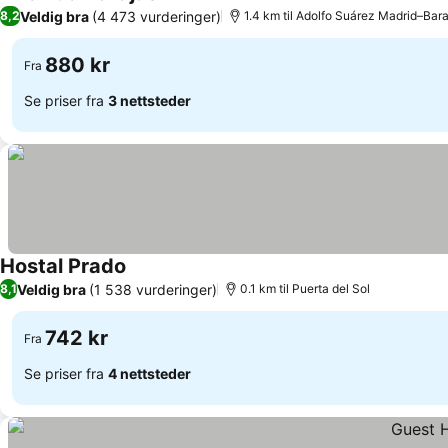
Se priser
Veldig bra
(4 473 vurderinger)
8,2
1.4 km til Adolfo Suárez Madrid–Bara
880 kr
Fra
Se priser fra
3 nettsteder
Hostal Prado
Se priser
Veldig bra
(1 538 vurderinger)
8,1
0.1 km til Puerta del Sol
742 kr
Fra
Se priser fra
4 nettsteder