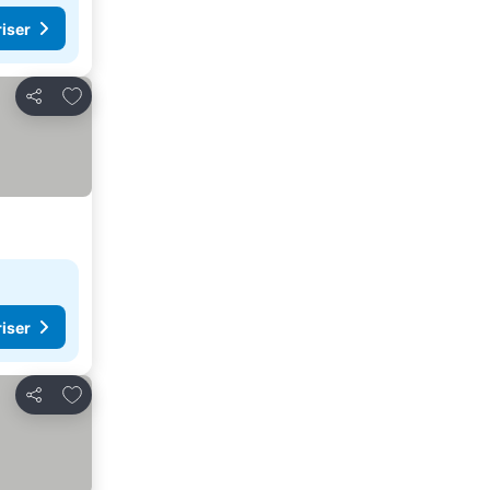
riser
Legg til i favoritter
Del
riser
Legg til i favoritter
Del