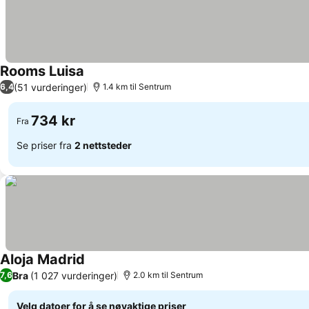
Rooms Luisa
Se priser
(51 vurderinger)
6,4
1.4 km til Sentrum
734 kr
Fra
Se priser fra
2 nettsteder
Aloja Madrid
Se priser
Bra
(1 027 vurderinger)
7,6
2.0 km til Sentrum
Velg datoer for å se nøyaktige priser