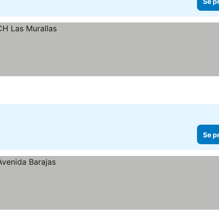
Se p
Se p