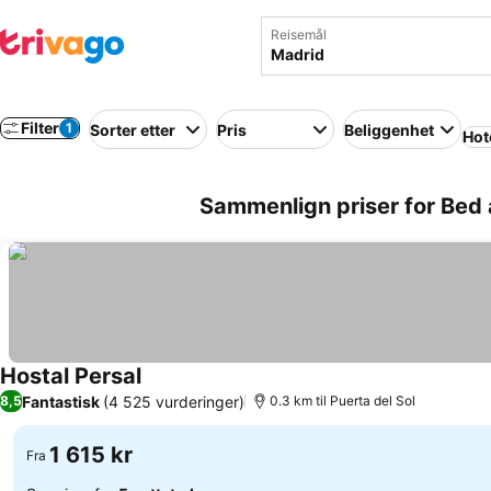
Reisemål
Filter
1
Sorter etter
Pris
Beliggenhet
Hot
Sammenlign priser for Bed 
Hostal Persal
Se priser
Fantastisk
(4 525 vurderinger)
8,5
0.3 km til Puerta del Sol
1 615 kr
Fra