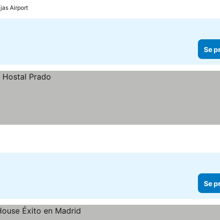
jas Airport
Se p
Se p