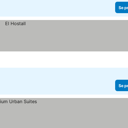
Se p
Se p