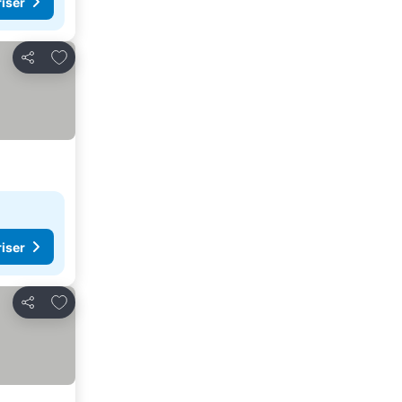
riser
Legg til i favoritter
Del
riser
Legg til i favoritter
Del