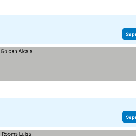
Se p
Se p