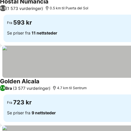
Hostal Numancia
Se priser
(1 573 vurderinger)
6,3
0.5 km til Puerta del Sol
593 kr
Fra
Se priser fra
11 nettsteder
Golden Alcala
Se priser
Bra
(3 577 vurderinger)
7,9
4.7 km til Sentrum
723 kr
Fra
Se priser fra
9 nettsteder