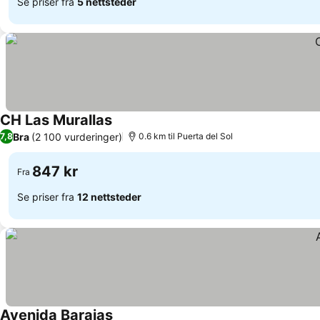
Se priser fra
5 nettsteder
CH Las Murallas
Se priser
Bra
(2 100 vurderinger)
7,8
0.6 km til Puerta del Sol
847 kr
Fra
Se priser fra
12 nettsteder
Avenida Barajas