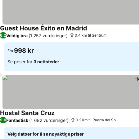
Guest House Éxito en Madrid
Se priser
Veldig bra
(1 257 vurderinger)
8,2
0.4 km til Sentrum
998 kr
Fra
Se priser fra
3 nettsteder
Hostal Santa Cruz
Se priser
Fantastisk
(1 682 vurderinger)
9,0
0.2 km til Puerta del Sol
Velg datoer for å se nøyaktige priser