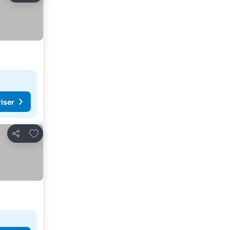
riser
Legg til i favoritter
Del