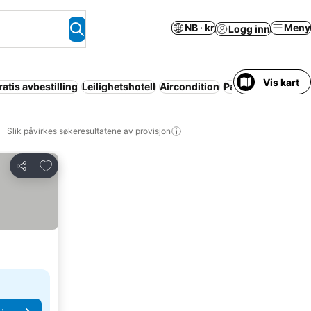
NB · kr
Meny
Logg inn
Vis kart
ratis avbestilling
Leilighetshotell
Aircondition
Parkering
Helt hus
Slik påvirkes søkeresultatene av provisjon
Legg til i favoritter
Del