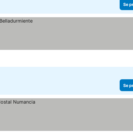
Se p
Se p