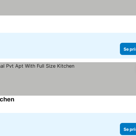
Se pri
tchen
Se priser
Se pri