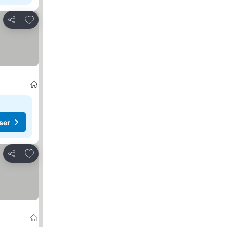
Legg til i favoritter
Del
ser
Legg til i favoritter
Del