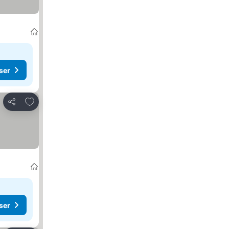
ser
Legg til i favoritter
Del
ser