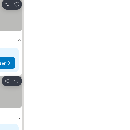
Legg til i favoritter
Del
ser
Legg til i favoritter
Del