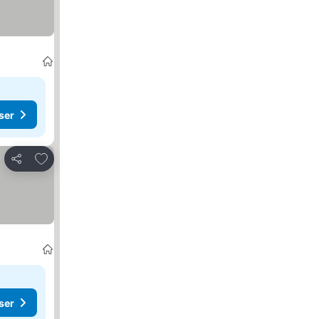
ser
Legg til i favoritter
Del
ser