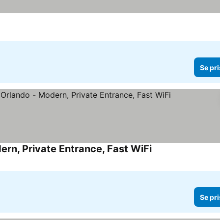
Se pri
rn, Private Entrance, Fast WiFi
Se priser
Se pri