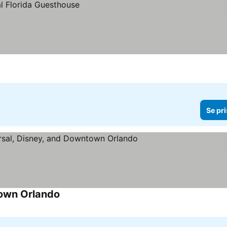
Se pri
town Orlando
Se priser