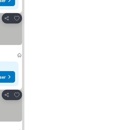
ser
Legg til i favoritter
Del
ser
Legg til i favoritter
Del