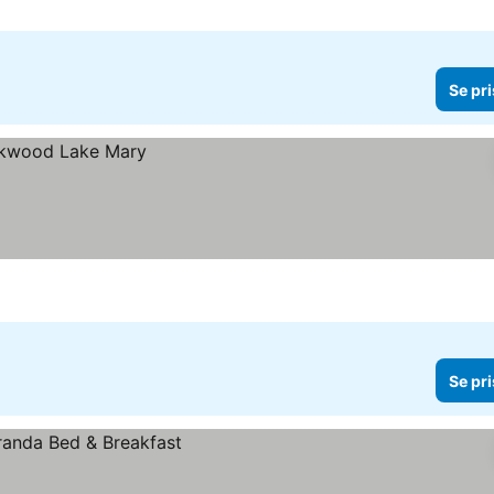
Se pri
Se pri