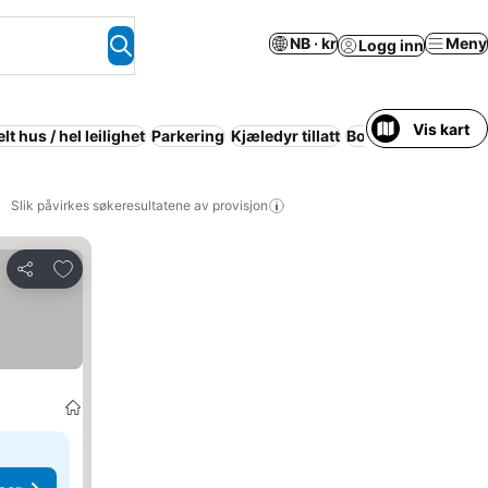
NB · kr
Meny
Logg inn
Vis kart
lt hus / hel leilighet
Parkering
Kjæledyr tillatt
Boblebad
Aircondi
Slik påvirkes søkeresultatene av provisjon
Legg til i favoritter
Del