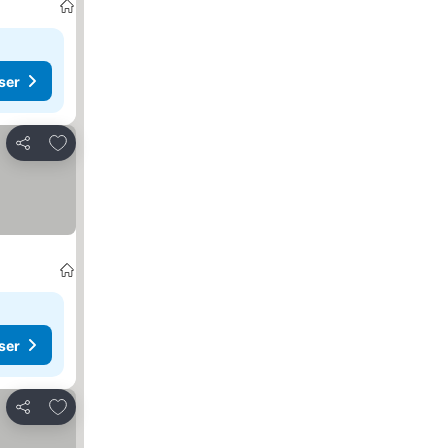
ser
Legg til i favoritter
Del
ser
Legg til i favoritter
Del