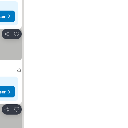
ser
Legg til i favoritter
Del
ser
Legg til i favoritter
Del