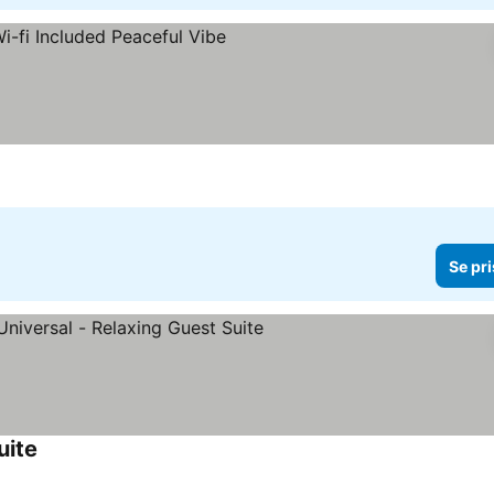
ser
Se pri
uite
Se priser