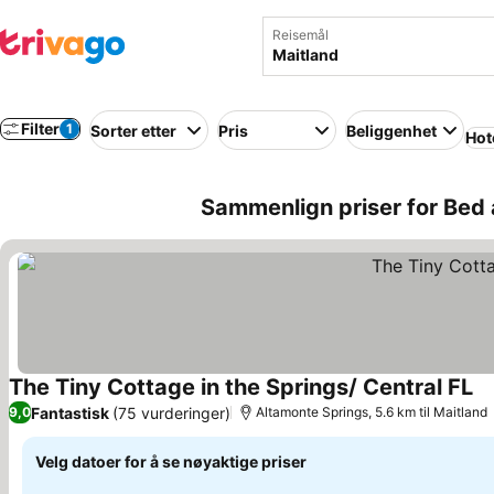
Reisemål
Filter
1
Sorter etter
Pris
Beliggenhet
Hot
Sammenlign priser for Bed 
The Tiny Cottage in the Springs/ Central FL
Se
Fantastisk
(75 vurderinger)
9,0
Altamonte Springs, 5.6 km til Maitland
Velg datoer for å se nøyaktige priser