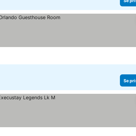
Se pri
Se pri