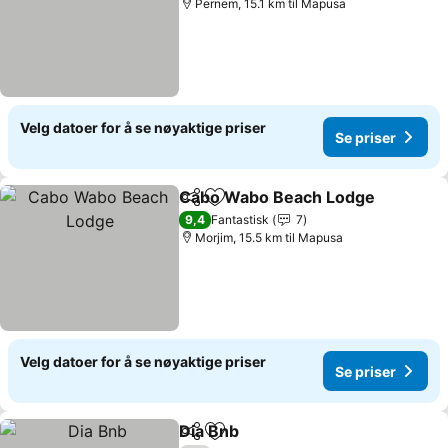
Pernem, 15.1 km til Mapusa
Velg datoer for å se nøyaktige priser
Se priser
Cabo Wabo Beach Lodge
Del
Legg til i favoritter
S
9,4
Fantastisk
7
Morjim, 15.5 km til Mapusa
Velg datoer for å se nøyaktige priser
Se priser
Dia Bnb
Del
Legg til i favoritter
Se priser