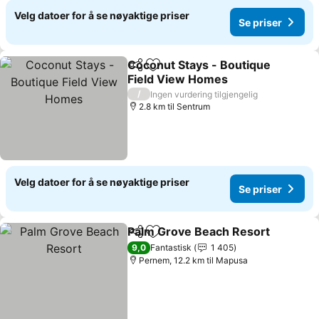
Velg datoer for å se nøyaktige priser
Se priser
Coconut Stays - Boutique
Del
Legg til i favoritter
Field View Homes
Se priser
/
Ingen vurdering tilgjengelig
2.8 km til Sentrum
Velg datoer for å se nøyaktige priser
Se priser
Palm Grove Beach Resort
Del
Legg til i favoritter
9,0
Fantastisk
1 405
Pernem, 12.2 km til Mapusa