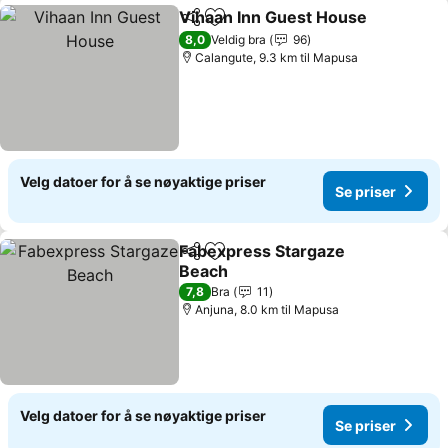
Vihaan Inn Guest House
Del
Legg til i favoritter
Se
8,0
Veldig bra
96
Calangute, 9.3 km til Mapusa
Velg datoer for å se nøyaktige priser
Se priser
Fabexpress Stargaze
Del
Legg til i favoritter
Beach
Se priser
7,8
Bra
11
Anjuna, 8.0 km til Mapusa
Velg datoer for å se nøyaktige priser
Se priser