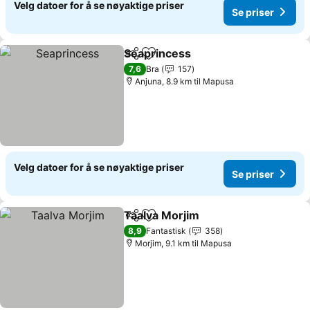
Velg datoer for å se nøyaktige priser
Se priser
Seaprincess
Del
Legg til i favoritter
Se priser
7,6
Bra
157
Anjuna, 8.9 km til Mapusa
Velg datoer for å se nøyaktige priser
Se priser
Taalva Morjim
Del
Legg til i favoritter
Se priser
8,9
Fantastisk
358
Morjim, 9.1 km til Mapusa