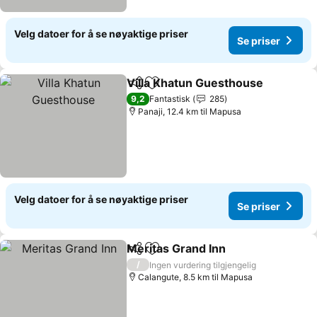
Velg datoer for å se nøyaktige priser
Se priser
Villa Khatun Guesthouse
Del
Legg til i favoritter
S
9,2
Fantastisk
285
Panaji, 12.4 km til Mapusa
Velg datoer for å se nøyaktige priser
Se priser
Meritas Grand Inn
Del
Legg til i favoritter
Se prise
/
Ingen vurdering tilgjengelig
Calangute, 8.5 km til Mapusa