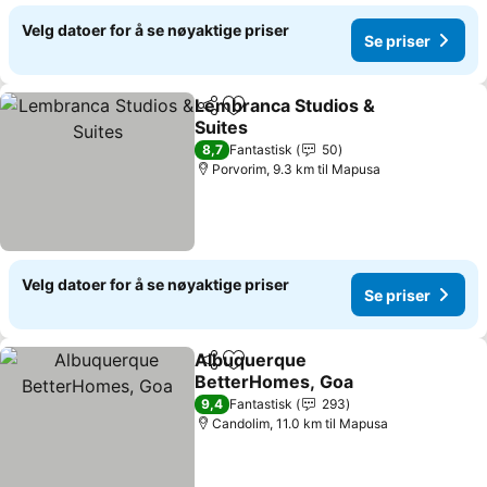
Velg datoer for å se nøyaktige priser
Se priser
Lembranca Studios &
Del
Legg til i favoritter
Suites
Se priser
8,7
Fantastisk
50
Porvorim, 9.3 km til Mapusa
Velg datoer for å se nøyaktige priser
Se priser
Albuquerque
Del
Legg til i favoritter
BetterHomes, Goa
Se priser
9,4
Fantastisk
293
Candolim, 11.0 km til Mapusa