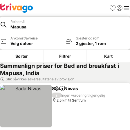
Favoritter
Logg i
Me
Reisemål
Mapusa
Ankomst/avreise
Gjester og rom
Velg datoer
2 gjester, 1 rom
Sorter
Filtrer
Kart
Sammenlign priser for Bed and breakfast i
Mapusa, India
Slik påvirkes søkeresultatene av provisjon
Sada Niwas
Del
Legg til i favoritter
Se priser
/
Ingen vurdering tilgjengelig
2.5 km til Sentrum