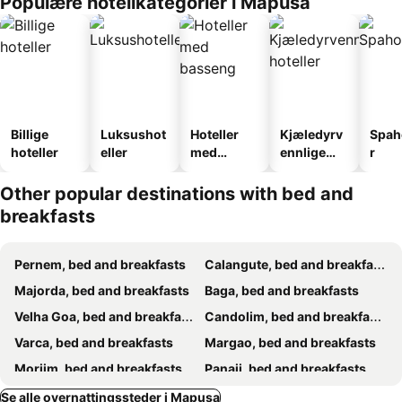
Populære hotellkategorier i Mapusa
Billige
Luksushot
Hoteller
Kjæledyrv
Spah
hoteller
eller
med
ennlige
r
basseng
hoteller
Other popular destinations with bed and
breakfasts
Pernem, bed and breakfasts
Calangute, bed and breakfasts
Majorda, bed and breakfasts
Baga, bed and breakfasts
Velha Goa, bed and breakfasts
Candolim, bed and breakfasts
Varca, bed and breakfasts
Margao, bed and breakfasts
Morjim, bed and breakfasts
Panaji, bed and breakfasts
Vasco da Gama, bed and breakfasts
Anjuna, bed and breakfasts
Se alle overnattingssteder i Mapusa