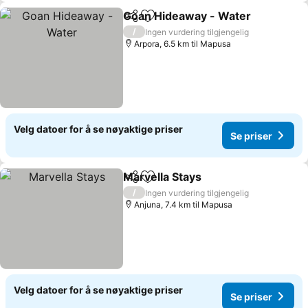
Goan Hideaway - Water
Del
Legg til i favoritter
Se
/
Ingen vurdering tilgjengelig
Arpora, 6.5 km til Mapusa
Velg datoer for å se nøyaktige priser
Se priser
Marvella Stays
Del
Legg til i favoritter
Se priser
/
Ingen vurdering tilgjengelig
Anjuna, 7.4 km til Mapusa
Velg datoer for å se nøyaktige priser
Se priser