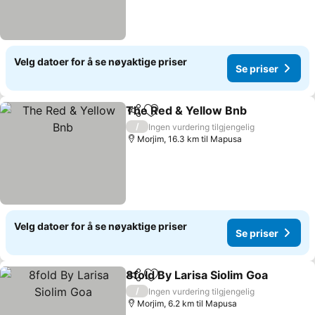
Velg datoer for å se nøyaktige priser
Se priser
The Red & Yellow Bnb
Del
Legg til i favoritter
Se p
/
Ingen vurdering tilgjengelig
Morjim, 16.3 km til Mapusa
Velg datoer for å se nøyaktige priser
Se priser
8fold By Larisa Siolim Goa
Del
Legg til i favoritter
/
Ingen vurdering tilgjengelig
Morjim, 6.2 km til Mapusa