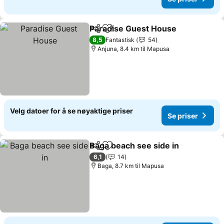
Paradise Guest House
Del
Legg til i favoritter
Se p
8,5
Fantastisk
54
Anjuna, 8.4 km til Mapusa
Velg datoer for å se nøyaktige priser
Se priser
Baga beach see side in
Del
Legg til i favoritter
Se 
6,1
14
Baga, 8.7 km til Mapusa