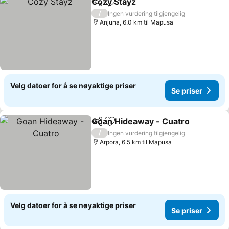
Cozy Stayz
Del
Legg til i favoritter
Se priser
/
Ingen vurdering tilgjengelig
Anjuna, 6.0 km til Mapusa
Velg datoer for å se nøyaktige priser
Se priser
Goan Hideaway - Cuatro
Del
Legg til i favoritter
S
/
Ingen vurdering tilgjengelig
Arpora, 6.5 km til Mapusa
Velg datoer for å se nøyaktige priser
Se priser