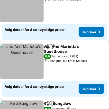
Velg datoer for å se nøyaktige priser
Se priser
Joe And Marietta's
Del
Legg til i favoritter
Guesthouse
Se priser
8,9
Fantastisk
622
Calangute, 8.3 km til Mapusa
Velg datoer for å se nøyaktige priser
Se priser
Kirti Bungalow
Del
Legg til i favoritter
Se priser
8,4
Veldig bra
145