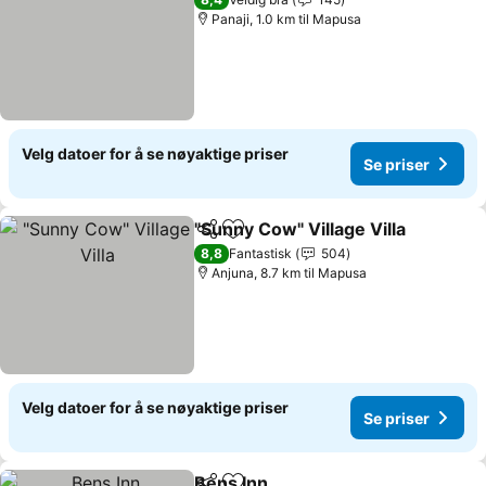
Panaji, 1.0 km til Mapusa
Velg datoer for å se nøyaktige priser
Se priser
"Sunny Cow" Village Villa
Del
Legg til i favoritter
S
8,8
Fantastisk
504
Anjuna, 8.7 km til Mapusa
Velg datoer for å se nøyaktige priser
Se priser
Bens Inn