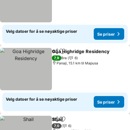
Velg datoer for å se nøyaktige priser
Se priser
Goa Highridge Residency
Del
Legg til i favoritter
S
7,9
Bra
6
Panaji, 15.1 km til Mapusa
Velg datoer for å se nøyaktige priser
Se priser
Shail
Del
Legg til i favoritter
Se priser
7,0
6