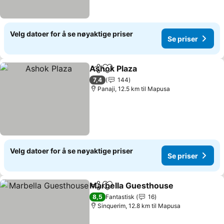
Velg datoer for å se nøyaktige priser
Se priser
Ashok Plaza
Del
Legg til i favoritter
Se priser
7,4
144
Panaji, 12.5 km til Mapusa
Velg datoer for å se nøyaktige priser
Se priser
Marbella Guesthouse
Del
Legg til i favoritter
Se pr
8,5
Fantastisk
16
Sinquerim, 12.8 km til Mapusa