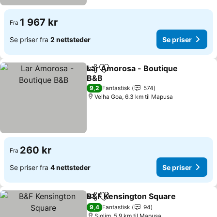
1 967 kr
Fra
Se priser fra
2 nettsteder
Se priser
Lar Amorosa - Boutique
Del
Legg til i favoritter
B&B
Se priser
9,2
Fantastisk
574
Velha Goa, 6.3 km til Mapusa
260 kr
Fra
Se priser fra
4 nettsteder
Se priser
B&F Kensington Square
Del
Legg til i favoritter
Se
9,4
Fantastisk
94
Siolim, 5.9 km til Mapusa